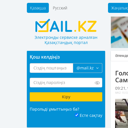
Қазақша
Русский
Жаңалық
Электронды сервиске арналған
Қазақстандық портал
Әлемд
Қош келдіңіз
@mail.kz
Гол
Сам
09:21,
MKZ: 1513
Парольді ұмыттыңыз ба?
Есте сақтау