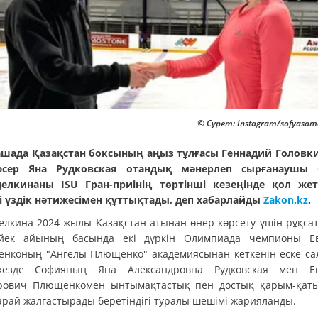
© Сурет: Instagram/sofyasam
ашада Қазақстан боксының аңыз тұлғасы Геннадий Головк
юсер Яна Рудковская отандық мәнерлеп сырғанаушы 
елкинаны ISU Гран-приінің төртінші кезеңінде қол жет
і үздік нәтижесімен құттықтады, деп хабарлайды
Zakon.kz
.
елкина 2024 жылы Қазақстан атынан өнер көрсету үшін рұқсат
йек айының басында екі дүркін Олимпиада чемпионы Е
нконың "Ангелы Плющенко" академиясынан кеткенін еске са
кезде Софияның Яна Александровна Рудковская мен Ев
рович Плющенкомен ынтымақтастық пен достық қарым-қат
арай жалғастырады беретіндігі туралы шешімі жарияланды.