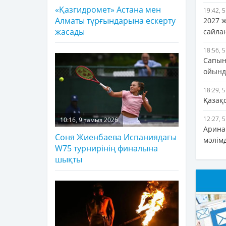
«Қазгидромет» Астана мен
19:42, 
Алматы тұрғындарына ескерту
2027 
жасады
сайла
18:56, 
Сапын
ойында
18:29, 
Қазақ
12:27, 
10:16, 9 тамыз 2026
Арина 
Соня Жиенбаева Испаниядағы
мәлім
W75 турнирінің финалына
шықты