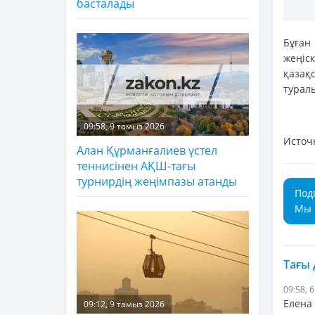
басталады
Бұған
жеңі
қазақ
турал
09:58, 9 тамыз 2026
Источ
Алан Құрманғалиев үстел
теннисінен АҚШ-тағы
турнирдің жеңімпазы атанды
Под
Мы 
Тағы
09:58, 
Елена
09:12, 9 тамыз 2026