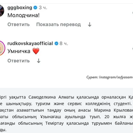
Сурет: Instagram/sofyasam
іргі уақытта Самоделкина Алматы қаласында орналасқан Қ
не шынықтыру, туризм және сервис колледжінің студенті.
зақстан азаматтығын таңдау оның анасы Марина Крылова
маты облысының Ұзынағаш ауылында туып, 20 жылға ж
рағанды облысының Теміртау қаласында тұруымен байланы
ды.