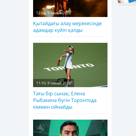
12:04, 9 тамыз 2026
Қытайдағы алау мерекесінде
адамдар күйіп қалды
11:10, 9 тамыз 2026
Тағы бір сынақ: Елена
Рыбакина бүгін Торонтода
кіммен ойнайды