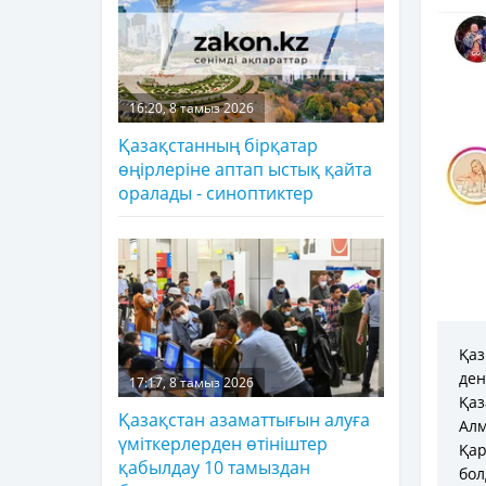
16:20, 8 тамыз 2026
Қазақстанның бірқатар
өңірлеріне аптап ыстық қайта
оралады - синоптиктер
Қаз
де
17:17, 8 тамыз 2026
Қа
Қазақстан азаматтығын алуға
Ал
үміткерлерден өтініштер
Қа
қабылдау 10 тамыздан
бол