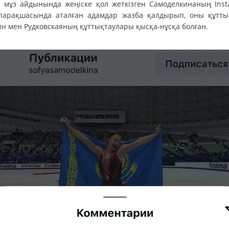
 мұз айдынында жеңіске қол жеткізген Самоделкинаның Inst
парақшасында аталған адамдар жазба қалдырып, оны құтты
ин мен Рудковскаяның құттықтаулары қысқа-нұсқа болған.