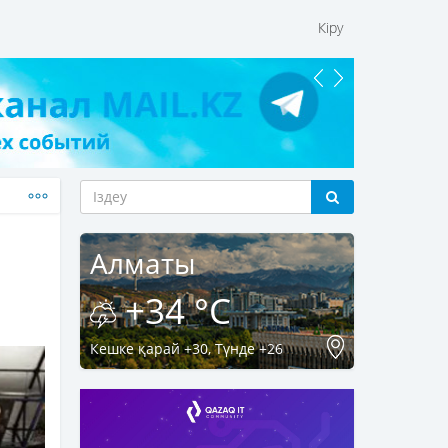
Кіру
Алматы
+34 °C
Кешке қарай +30, Түнде +26