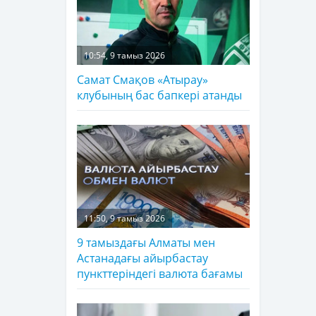
10:54, 9 тамыз 2026
Самат Смақов «Атырау»
клубының бас бапкері атанды
11:50, 9 тамыз 2026
9 тамыздағы Алматы мен
Астанадағы айырбастау
пункттеріндегі валюта бағамы