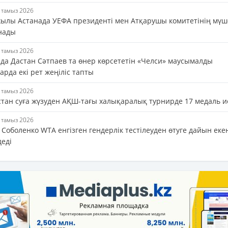
5 тамыз 2026
жылы Астанада УЕФА президенті мен Атқарушы комитетінің мүш
нады
5 тамыз 2026
да Дастан Сәтпаев та өнер көрсететін «Челси» маусымалды
рда екі рет жеңіліс тапты
5 тамыз 2026
стан суға жүзуден АҚШ-тағы халықаралық турнирде 17 медаль и
5 тамыз 2026
Соболенко WTA енгізген гендерлік тестілеуден өтуге дайын еке
деді