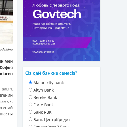
odelkina
ин мен
Софья
Сіз қай банкке сенесіз?
кізген
Alatau city bank
 алып,
Altyn Bank
вгений
Bereke Bank
ламыз.
Forte Bank
гений
Банк RBK
ынасты
Банк ЦентрКредит
Евразийский Банк