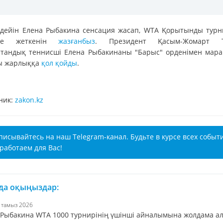
 дейін Елена Рыбакина сенсация жасап, WTA Қорытынды турн
ске жеткенін
жазғанбыз
. Президент Қасым-Жомарт Т
стандық теннисші Елена Рыбакинаны "Барыс" орденімен мара
ы жарлыққа
қол қойды
.
ник:
zakon.kz
писывайтесь на наш Telegram-канал. Будьте в курсе всех событ
работаем для Вас!
 да оқыңыздар:
6 тамыз 2026
 Рыбакина WTA 1000 турнирінің үшінші айналымына жолдама а