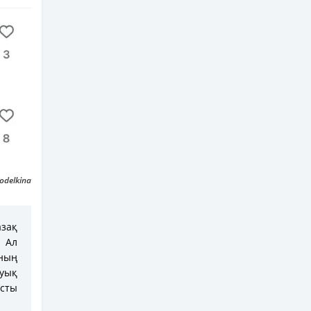
odelkina
азақ
 Ал
ның
уық
сты