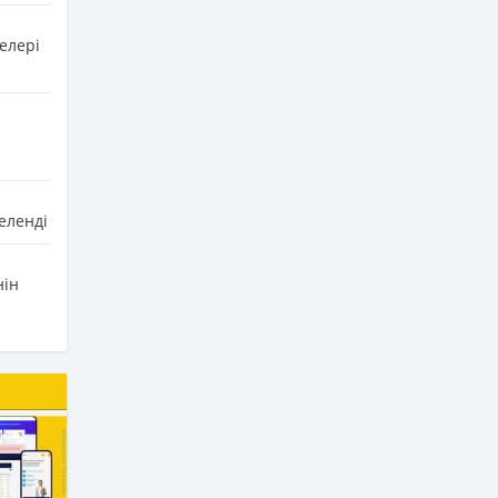
елері
еленді
нін