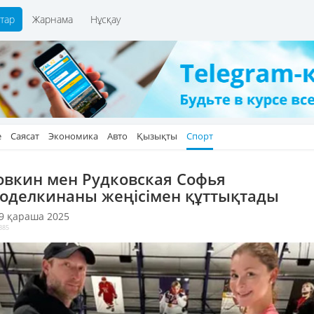
тар
Жарнама
Нұсқау
е
Саясат
Экономика
Авто
Қызықты
Спорт
овкин мен Рудковская Софья
оделкинаны жеңісімен құттықтады
 9 қараша 2025
385