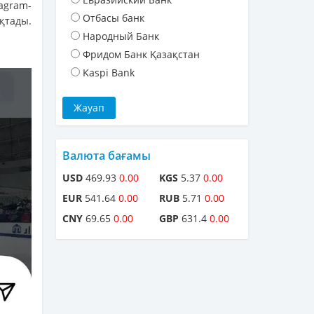
agram-
Отбасы банк
қтады.
Народный Банк
Фридом Банк Қазақстан
Kaspi Bank
Валюта бағамы
USD
469.93
0.00
KGS
5.37
0.00
EUR
541.64
0.00
RUB
5.71
0.00
CNY
69.65
0.00
GBP
631.4
0.00