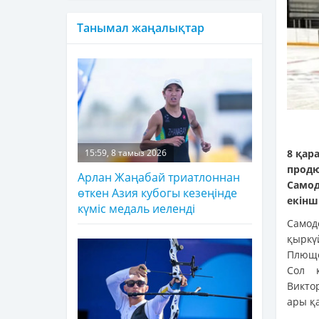
Танымал жаңалықтар
8 қар
15:59, 8 тамыз 2026
прод
Арлан Жаңабай триатлоннан
Самод
өткен Азия кубогы кезеңінде
екінш
күміс медаль иеленді
Самод
қыркү
Плюще
Сол 
Викто
ары қ