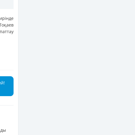
ирінде
оқаев
паттау
ий!
лды