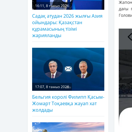
Жапон
16:11, 8 тамыз 2026
дағы 
Голов
Садақ атудан 2026 жылғы Азия
ойындары: Қазақстан
құрамасының тізімі
жарияланды
17:07, 8 тамыз 2026
Бельгия королі Филипп Қасым-
Жомарт Тоқаевқа жауап хат
жолдады