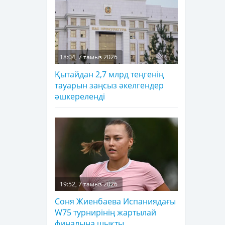
18:04, 7 тамыз 2026
Қытайдан 2,7 млрд теңгенің
тауарын заңсыз әкелгендер
әшкереленді
19:52, 7 тамыз 2026
Соня Жиенбаева Испаниядағы
W75 турнирінің жартылай
финалына шықты