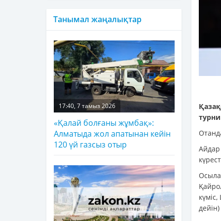
Танымал жаңалықтар
Қазақ
17:40, 7 тамыз 2026
турни
«Қалай болғаны жұмбақ»:
Отанда
Алматыда жол апатынан кейін
120 үй газсыз отыр
Айдар
күрест
Осыла
Қайрол
күміс,
дейін)