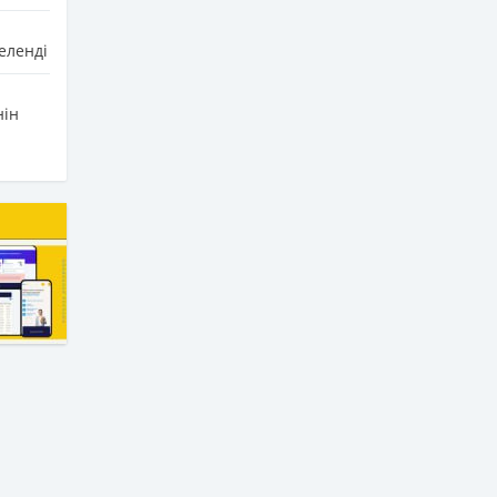
еленді
нін