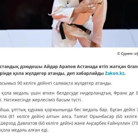
© Сурет: ol
стандық дзюдошы Айдар Арапов Астанада өтіп жатқан Gran
рінде қола жүлдегер атанды, деп хабарлайды
Zakon.kz
.
сымыз 90 келіге дейінгі салмақта жүлдегер атанды.
 қола медаль үшін өткен белдесуде нидерландтық Франк де 
і. Нәтижесінде жерлесіміз басым түсті.
йша, ұлттық құрама қоржынында бес медаль бар. Бұған дейін 
ла (81 келіге дейін) алтын алса, Талғат Орынбасар (60 келіге
 Шерзод Давлатов (60 келіге дейін) және Аңсарбек Ғайнуллин (73
 қола медаль алған еді.