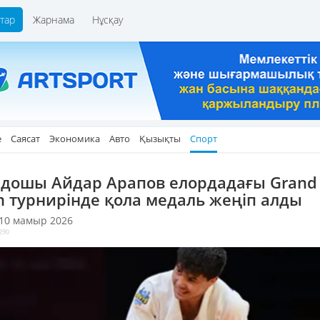
тар
Жарнама
Нұсқау
е
Саясат
Экономика
Авто
Қызықты
Спорт
дошы Айдар Арапов елордадағы Grand
m турнирінде қола медаль жеңіп алды
 10 мамыр 2026
290