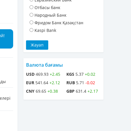
Отбасы банк
Народный Банк
Фридом Банк Қазақстан
Kaspi Bank
ий!
Валюта бағамы
USD
469.93
+2.45
KGS
5.37
+0.02
лды
EUR
541.64
+2.12
RUB
5.71
-0.02
CNY
69.65
+0.38
GBP
631.4
+2.17
елері