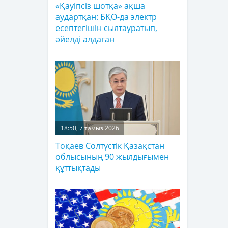
«Қауіпсіз шотқа» ақша
аудартқан: БҚО-да электр
есептегішін сылтауратып,
әйелді алдаған
18:50, 7 тамыз 2026
Тоқаев Солтүстік Қазақстан
облысының 90 жылдығымен
құттықтады