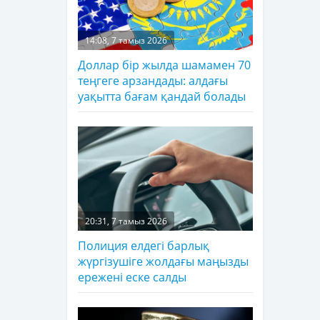
14:08, 7 тамыз 2026
Доллар бір жылда шамамен 70
теңгеге арзандады: алдағы
уақытта бағам қандай болады
20:31, 7 тамыз 2026
Полиция елдегі барлық
жүргізушіге жолдағы маңызды
ережені еске салды