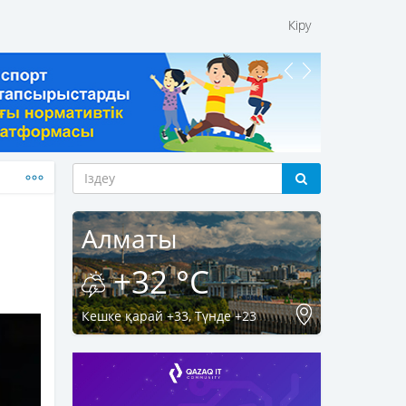
Кіру
Алматы
+32 °C
Кешке қарай +33, Түнде +23