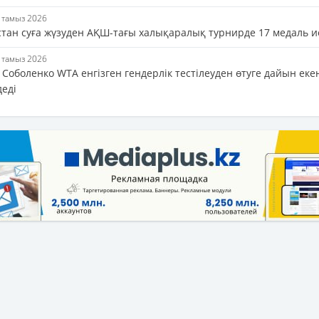
5 тамыз 2026
стан суға жүзуден АҚШ-тағы халықаралық турнирде 17 медаль и
5 тамыз 2026
Соболенко WTA енгізген гендерлік тестілеуден өтуге дайын еке
деді