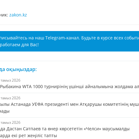
ник:
zakon.kz
писывайтесь на наш Telegram-канал. Будьте в курсе всех событ
работаем для Вас!
 да оқыңыздар:
6 тамыз 2026
 Рыбакина WTA 1000 турнирінің үшінші айналымына жолдама а
5 тамыз 2026
жылы Астанада УЕФА президенті мен Атқарушы комитетінің мүш
нады
5 тамыз 2026
да Дастан Сәтпаев та өнер көрсететін «Челси» маусымалды
рда екі рет жеңіліс тапты