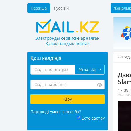
Қазақша
Русский
Жаңалық
Электронды сервиске арналған
Қазақстандық портал
Әлемд
Қош келдіңіз
@mail.kz
Дзю
Sla
17:09,
MKZ: 1545
Парольді ұмыттыңыз ба?
Есте сақтау