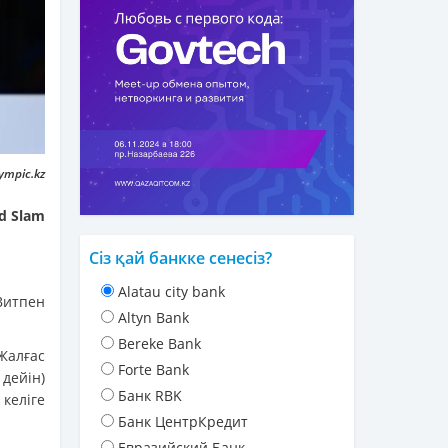
ympic.kz
d Slam
Сіз қай банкке сенесіз?
Alatau city bank
Витпен
Altyn Bank
Bereke Bank
Жалғас
Forte Bank
 дейін)
Банк RBK
 келіге
Банк ЦентрКредит
Евразийский Банк