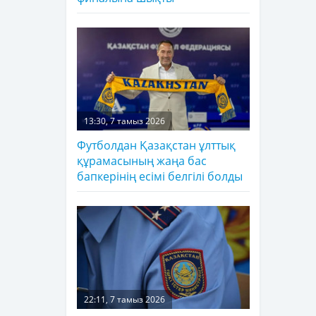
13:30, 7 тамыз 2026
Футболдан Қазақстан ұлттық
құрамасының жаңа бас
бапкерінің есімі белгілі болды
22:11, 7 тамыз 2026