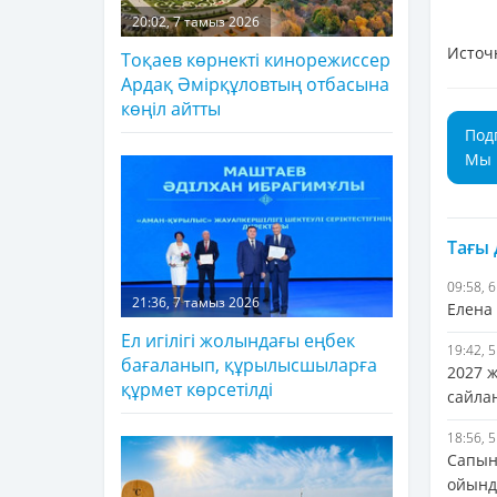
20:02, 7 тамыз 2026
Источ
Тоқаев көрнекті кинорежиссер
Ардақ Әмірқұловтың отбасына
көңіл айтты
Под
Мы 
Тағы
09:58, 
21:36, 7 тамыз 2026
Елена
Ел игілігі жолындағы еңбек
19:42, 
бағаланып, құрылысшыларға
2027 
құрмет көрсетілді
сайла
18:56, 
Сапын
ойында