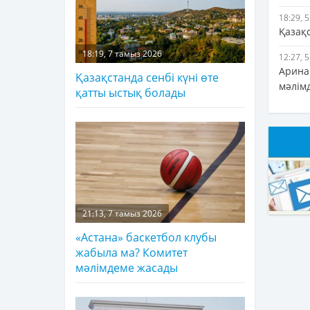
18:29, 
Қазақ
18:19, 7 тамыз 2026
12:27, 
Арина 
Қазақстанда сенбі күні өте
мәлім
қатты ыстық болады
21:13, 7 тамыз 2026
«Астана» баскетбол клубы
жабыла ма? Комитет
мәлімдеме жасады