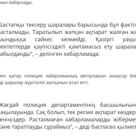
нын хабарлады.
Бастапқы тексеру шаралары барысында бұл факті
расталмады. Таратылып жатқан ақпарат жалған ж
шындыққа сәйкес келмейді. Қазіргі уақы
ектептерде қауіпсіздікті қамтамасыз ету шарал
абылданды", – делінген хабарламада.
ен қатар полиция хабарламаның авторларын анықтау б
і шаралар жүргізіліп жатқанын атап өтті.
"Жағдай полиция департаментінің басшылығы
ақылауында. Сақ болып, тек ресми ақпарат көздер
еніңіздер. Расталмаған хабарламаларды жіберме
әне таратпауды сұраймыз", – деді баспасөз қызмет