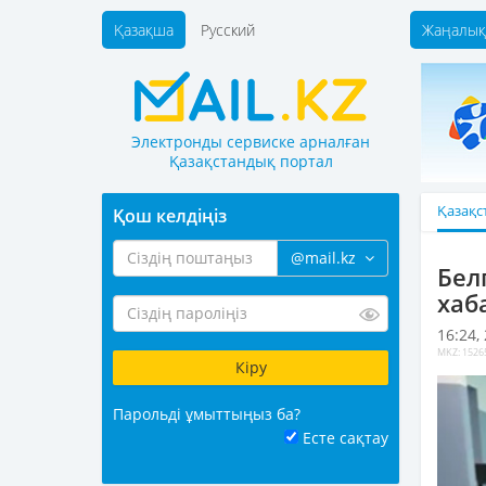
Қазақша
Русский
Жаңалық
Электронды сервиске арналған
Қазақстандық портал
Қазақс
Қош келдіңіз
@mail.kz
Бел
хаб
16:24,
MKZ: 1526
Парольді ұмыттыңыз ба?
Есте сақтау