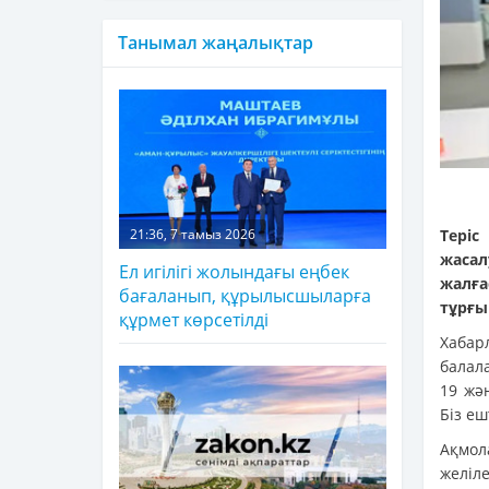
Танымал жаңалықтар
Теріс
21:36, 7 тамыз 2026
жаса
Ел игілігі жолындағы еңбек
жалғ
бағаланып, құрылысшыларға
тұрғы
құрмет көрсетілді
Хаба
балала
19 жә
Біз е
Ақмол
желіл