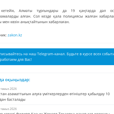
 кетейік, Алматы тұрғындары да 19 қаңтарда дәл ос
ламаларды алған. Сол кезде қала полициясы жалған хабарл
ы мен көзін анықтайтынын хабарлаған.
ник:
zakon.kz
писывайтесь на наш Telegram-канал. Будьте в курсе всех событ
работаем для Вас!
 да оқыңыздар:
8 тамыз 2026
стан азаматтығын алуға үміткерлерден өтініштер қабылдау 10
дан басталады
8 тамыз 2026
ия королі Филипп Қасым-Жомарт Тоқаевқа жауап хат жолдады