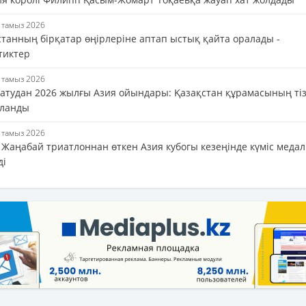
8 тамыз 2026
станның бірқатар өңірлеріне аптап ыстық қайта оралады -
тиктер
8 тамыз 2026
 атудан 2026 жылғы Азия ойындары: Қазақстан құрамасының тіз
ланды
8 тамыз 2026
 Жаңабай триатлоннан өткен Азия кубогы кезеңінде күміс медал
ді