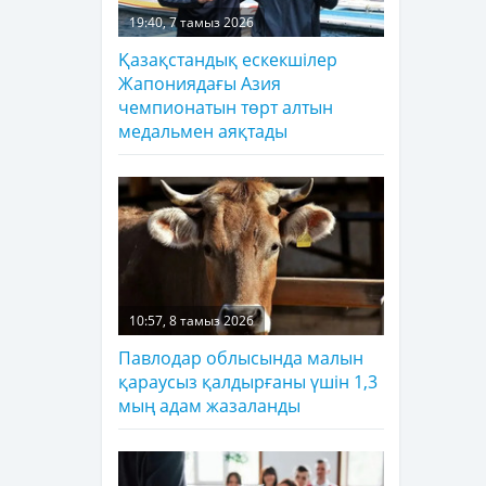
19:40, 7 тамыз 2026
Қазақстандық ескекшілер
Жапониядағы Азия
чемпионатын төрт алтын
медальмен аяқтады
10:57, 8 тамыз 2026
Павлодар облысында малын
қараусыз қалдырғаны үшін 1,3
мың адам жазаланды