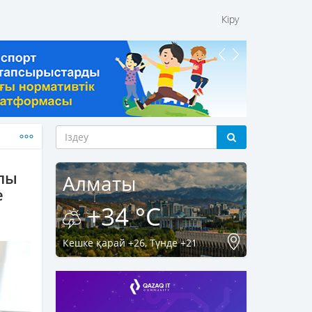
Кіру
алы
Алматы
е
+34 °C
Кешке қарай +26, Түнде +21