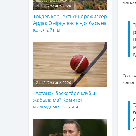
жатқа
20:02, 7 тамыз 2026
Тоқаев көрнекті кинорежиссер
Ардақ Әмірқұловтың отбасына
"
көңіл айтты
м
қ
Соным
кешенд
21:13, 7 тамыз 2026
«Астана» баскетбол клубы
жабыла ма? Комитет
мәлімдеме жасады
б
с
ж