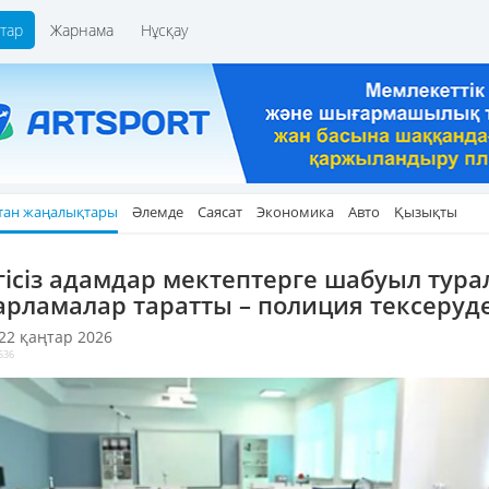
тар
Жарнама
Нұсқау
тан жаңалықтары
Әлемде
Саясат
Экономика
Авто
Қызықты
гісіз адамдар мектептерге шабуыл тур
арламалар таратты – полиция тексеруд
 22 қаңтар 2026
536