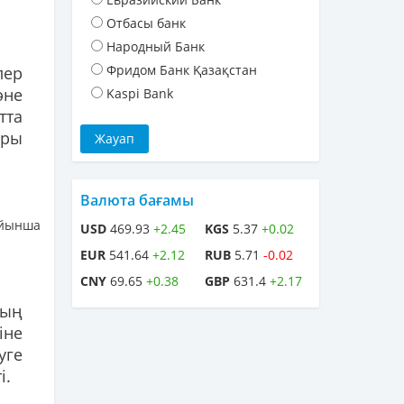
Отбасы банк
Народный Банк
Фридом Банк Қазақстан
лер
әне
Kaspi Bank
тта
ары
Валюта бағамы
ойынша
USD
469.93
+2.45
KGS
5.37
+0.02
EUR
541.64
+2.12
RUB
5.71
-0.02
CNY
69.65
+0.38
GBP
631.4
+2.17
ның
іне
уге
і.