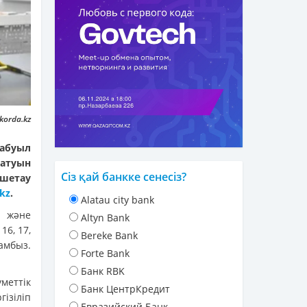
korda.kz
шабуыл
атуын
Сіз қай банкке сенесіз?
шетау
kz
.
Alatau city bank
 және
Altyn Bank
16, 17,
Bereke Bank
амбыз.
Forte Bank
Банк RBK
меттік
Банк ЦентрКредит
ізіліп
Евразийский Банк