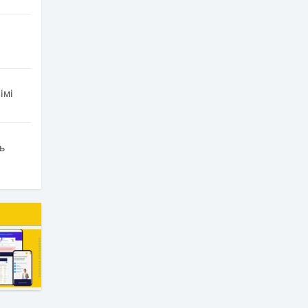
імі
ь