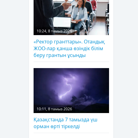
10:24, 8 тамыз 2026
«Ректор гранттары». Отандық
ЖОО-лар қанша өзіндік білім
беру грантын ұсынды
10:11, 8 тамыз 2026
Қазақстанда 7 тамызда үш
орман өрті тіркелді