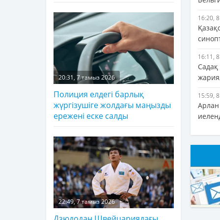
16:20, 
Қазақ
синоп
16:11, 
Садақ
жария
20:31, 7 тамыз 2026
Полиция елдегі барлық
15:59, 
жүргізушіге жолдағы маңызды
Арлан
ережені еске салды
иелен
22:49, 7 тамыз 2026
Дзюдодан Швейцариядағы