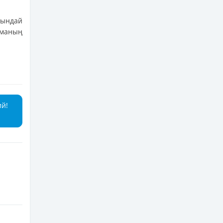
ындай
аманың
ий!