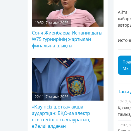
Айта
хабар
19:52, 7 тамыз 2026
автор
Соня Жиенбаева Испаниядағы
W75 турнирінің жартылай
Источ
финалына шықты
Под
Мы 
Тағы
22:11, 7 тамыз 2026
17:17, 
«Қауіпсіз шотқа» ақша
Қазақ
аудартқан: БҚО-да электр
тамыз
есептегішін сылтауратып,
17:07, 
әйелді алдаған
Бельг