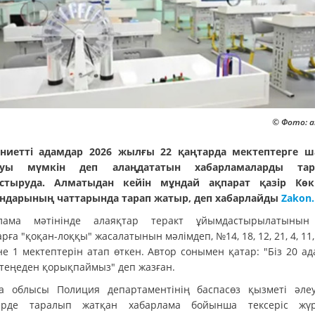
© Фото: a
 ниетті адамдар 2026 жылғы 22 қаңтарда мектептерге 
луы мүмкін деп алаңдататын хабарламаларды тар
астыруда. Алматыдан кейін мұндай ақпарат қазір Көк
ндарының чаттарында тарап жатыр, деп хабарлайды
Zakon.
рлама мәтінінде алаяқтар теракт ұйымдастырылатынын
рға "қоқан-лоққы" жасалатынын мәлімдеп, №14, 18, 12, 21, 4, 11, 
не 1 мектептерін атап өткен. Автор сонымен қатар: "Біз 20 ад
штеңеден қорықпаймыз" деп жазған.
а облысы Полиция департаментінің баспасөз қызметі әлеу
ерде таралып жатқан хабарлама бойынша тексеріс жүрг