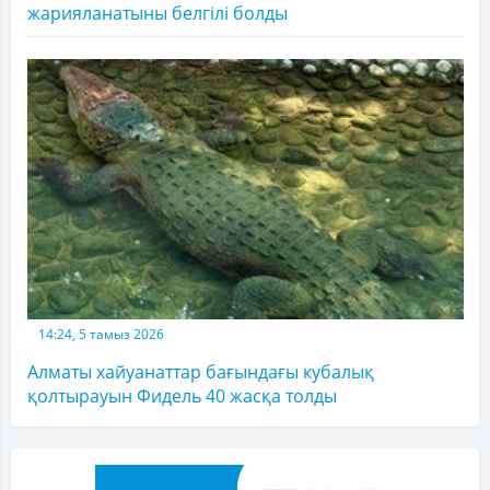
жарияланатыны белгілі болды
14:24, 5 тамыз 2026
Алматы хайуанаттар бағындағы кубалық
қолтырауын Фидель 40 жасқа толды