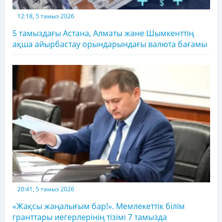
12:18, 5 тамыз 2026
5 тамыздағы Астана, Алматы және Шымкенттің
ақша айырбастау орындарындағы валюта бағамы
20:41, 5 тамыз 2026
«Жақсы жаңалығым бар!». Мемлекеттік білім
гранттары иегерлерінің тізімі 7 тамызда