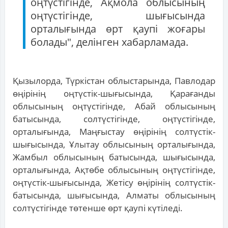
оңтүстігінде, Ақмола облысының
оңтүстігінде, шығысында
орталығында өрт қаупі жоғары
болады", делінген хабарламада.
Қызылорда, Түркістан облыстарында, Павлодар
өңірінің оңтүстік-шығысында, Қарағанды
облысының оңтүстігінде, Абай облысының
батысында, солтүстігінде, оңтүстігінде,
орталығында, Маңғыстау өңірінің солтүстік-
шығысында, Ұлытау облысының орталығында,
Жамбыл облысының батысында, шығысында,
орталығында, Ақтөбе облысының оңтүстігінде,
оңтүстік-шығысында, Жетісу өңірінің солтүстік-
батысында, шығысында, Алматы облысының
солтүстігінде төтенше өрт қаупі күтіледі.