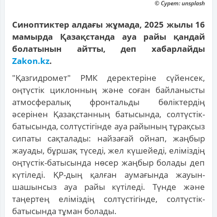
© Сурет: unsplash
Синоптиктер алдағы жұмада, 2025 жылы 16
мамырда Қазақстанда ауа райы қандай
болатынын айтты, деп хабарлайды
Zakon.kz
.
"Қазгидромет" РМК деректеріне сүйенсек,
оңтүстік циклонның және соған байланысты
атмосфералық фронтальды бөліктердің
әсерінен Қазақстанның батысында, солтүстік-
батысында, солтүстігінде ауа райының тұрақсыз
сипаты сақталады: найзағай ойнап, жаңбыр
жауады, бұршақ түседі, жел күшейеді, еліміздің
оңтүстік-батысында нөсер жаңбыр болады деп
күтіледі. ҚР-дың қалған аумағында жауын-
шашынсыз ауа райы күтіледі. Түнде және
таңертең еліміздің солтүстігінде, солтүстік-
батысында тұман болады.