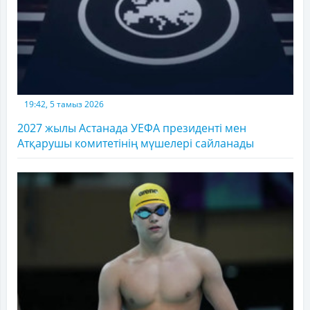
19:42, 5 тамыз 2026
2027 жылы Астанада УЕФА президенті мен
Атқарушы комитетінің мүшелері сайланады