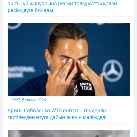
ашты: үй жануарына ресми төлқұжатты қалай
рәсімдеуге болады
12:27, 5 тамыз 2026
Арина Соболенко WTA енгізген гендерлік
тестілеуден өтуге дайын екенін мәлімдеді