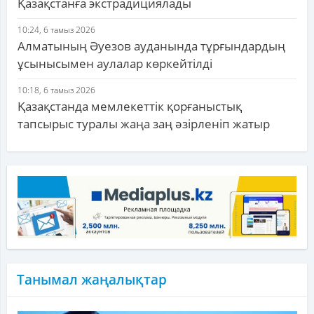
Қазақстанға экстрадициялады
10:24, 6 тамыз 2026
Алматының Әуезов ауданында тұрғындардың
ұсынысымен аулалар көркейтілді
10:18, 6 тамыз 2026
Қазақстанда мемлекеттік қорғаныстық
тапсырыс туралы жаңа заң әзірленіп жатыр
Танымал жаңалықтар