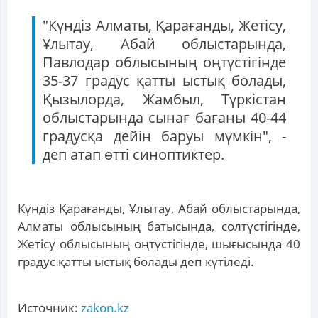
"Күндіз Алматы, Қарағанды, Жетісу,
Ұлытау, Абай облыстарында,
Павлодар облысының оңтүстігінде
35-37 градус қатты ыстық болады,
Қызылорда, Жамбыл, Түркістан
облыстарында сынағ бағаны 40-44
градусқа дейін баруы мүмкін", -
деп атап өтті синоптиктер.
Күндіз Қарағанды, Ұлытау, Абай облыстарында,
Алматы облысының батысында, солтүстігінде,
Жетісу облысының оңтүстігінде, шығысында 40
градус қатты ыстық болады деп күтіледі.
Источник:
zakon.kz