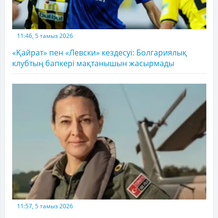
11:46, 5 тамыз 2026
«Қайрат» пен «Левски» кездесуі: Болгариялық
клубтың бапкері мақтанышын жасырмады
11:57, 5 тамыз 2026