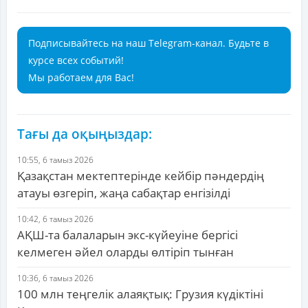
Подписывайтесь на наш Telegram-канал. Будьте в
курсе всех событий!
Мы работаем для Вас!
Тағы да оқыңыздар:
10:55, 6 тамыз 2026
Қазақстан мектептерінде кейбір пәндердің
атауы өзгеріп, жаңа сабақтар енгізілді
10:42, 6 тамыз 2026
АҚШ-та балаларын экс-күйеуіне бергісі
келмеген әйел оларды өлтіріп тынған
10:36, 6 тамыз 2026
100 млн теңгелік алаяқтық: Грузия күдіктіні