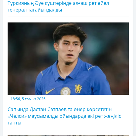
Түркияның Әуе күштерінде алғаш рет әйел
генерал тағайындалды
18:56, 5 тамыз 2026
Сапында Дастан Сәтпаев та өнер көрсететін
«Челси» маусымалды ойындарда екі рет жеңіліс
тапты