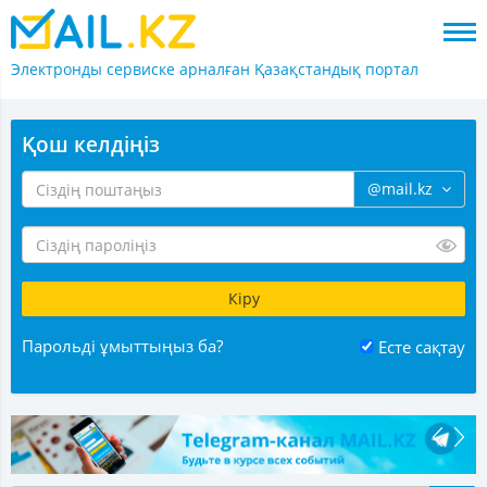
Электронды сервиске арналған
Қазақстандық портал
Қош келдіңіз
@mail.kz
Парольді ұмыттыңыз ба?
Есте сақтау