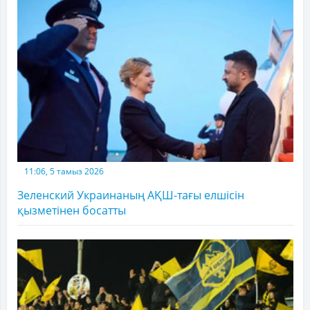
11:06, 5 тамыз 2026
Зеленский Украинаның АҚШ-тағы елшісін
қызметінен босатты