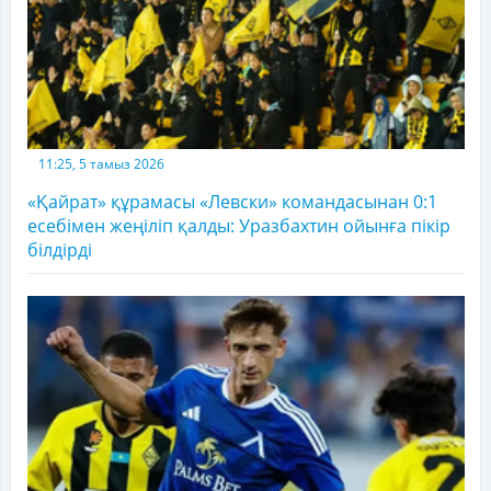
11:25, 5 тамыз 2026
«Қайрат» құрамасы «Левски» командасынан 0:1
есебімен жеңіліп қалды: Уразбахтин ойынға пікір
білдірді