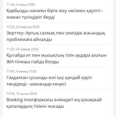
11:44, 4 тамыз 2026
Қарбызды нанмен бірге жеу несімен қауіпті -
маман түсіндіріп берді
13:29, 23 маусым 2026
Зерттеу: Артық салмақ пен семіздік жаһандық
проблемаға айналды
11:29, 25 мамыр 2026
Қытайда ит пен мысықтың тілін аудара алатын
ЖИ-тілмаш пайда болды
17:45, 4 мамыр 2026
Газдалған сусынды жиі ішу қандай қауіп
төндіреді - мамандар кеңесі
13:26, 12 ақпан 2026
Booking платформасы әлемдегі ең қонақжай
қалалардың тізімін жасады