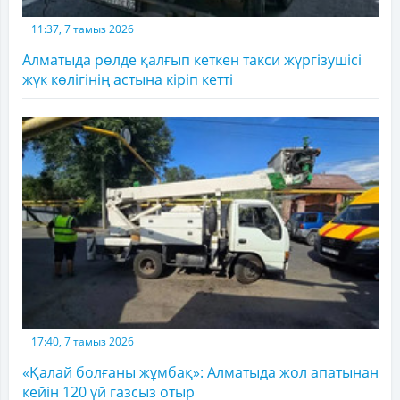
11:37, 7 тамыз 2026
Алматыда рөлде қалғып кеткен такси жүргізушісі
жүк көлігінің астына кіріп кетті
17:40, 7 тамыз 2026
«Қалай болғаны жұмбақ»: Алматыда жол апатынан
кейін 120 үй газсыз отыр