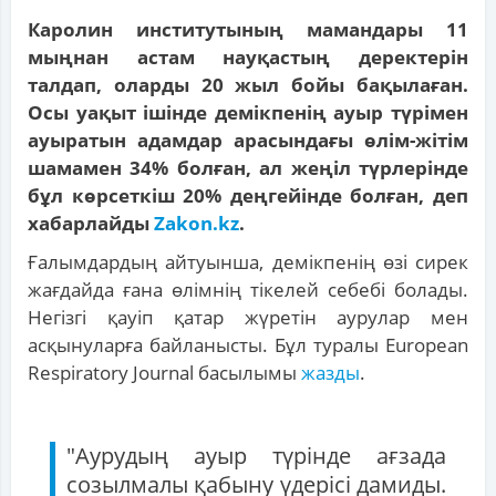
Каролин институтының мамандары 11
мыңнан астам науқастың деректерін
талдап, оларды 20 жыл бойы бақылаған.
Осы уақыт ішінде демікпенің ауыр түрімен
ауыратын адамдар арасындағы өлім-жітім
шамамен 34% болған, ал жеңіл түрлерінде
бұл көрсеткіш 20% деңгейінде болған, деп
хабарлайды
Zakon.kz
.
Ғалымдардың айтуынша, демікпенің өзі сирек
жағдайда ғана өлімнің тікелей себебі болады.
Негізгі қауіп қатар жүретін аурулар мен
асқынуларға байланысты. Бұл туралы European
Respiratory Journal басылымы
жазды
.
"Аурудың ауыр түрінде ағзада
созылмалы қабыну үдерісі дамиды.