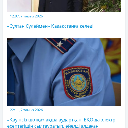
12:07, 7 тамыз 2026
«Сұлтан Сүлеймен» Қазақстанға келеді
22:11, 7 тамыз 2026
«Қауіпсіз шотқа» ақша аудартқан: БҚО-да электр
есептегішін сылтауратып, әйелді алдаған