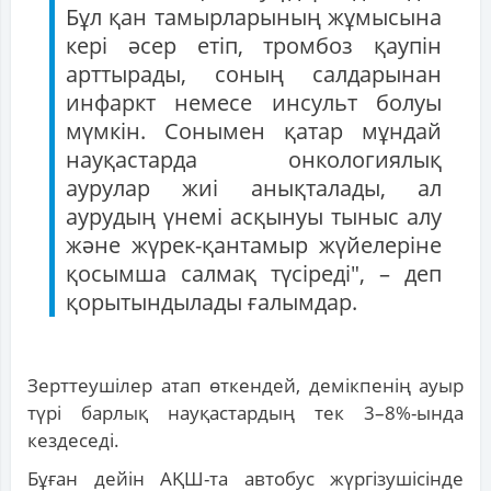
Бұл қан тамырларының жұмысына
кері әсер етіп, тромбоз қаупін
арттырады, соның салдарынан
инфаркт немесе инсульт болуы
мүмкін. Сонымен қатар мұндай
науқастарда онкологиялық
аурулар жиі анықталады, ал
аурудың үнемі асқынуы тыныс алу
және жүрек-қантамыр жүйелеріне
қосымша салмақ түсіреді", – деп
қорытындылады ғалымдар.
Зерттеушілер атап өткендей, демікпенің ауыр
түрі барлық науқастардың тек 3–8%-ында
кездеседі.
Бұған дейін АҚШ-та автобус жүргізушісінде