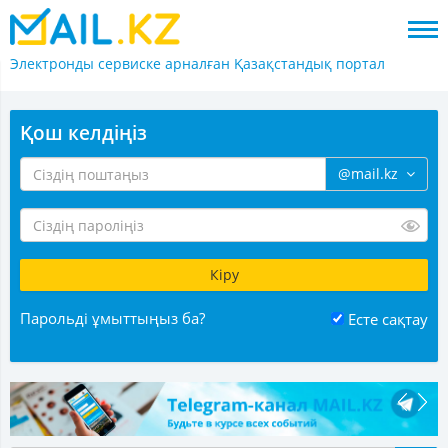
Электронды сервиске арналған
Қазақстандық портал
Қош келдіңіз
@mail.kz
Парольді ұмыттыңыз ба?
Есте сақтау