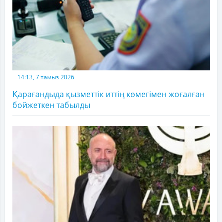
14:13, 7 тамыз 2026
Қарағандыда қызметтік иттің көмегімен жоғалған
бойжеткен табылды