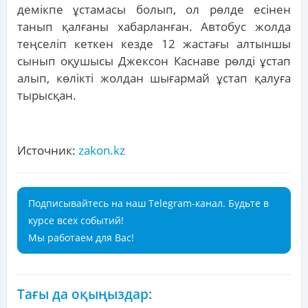
демікпе ұстамасы болып, ол рөлде есінен
танып қалғаны хабарланған. Автобус жолда
теңселіп кеткен кезде 12 жастағы алтыншы
сынып оқушысы Джексон Каснаве рөлді ұстап
алып, көлікті жолдан шығармай ұстап қалуға
тырысқан.
Источник:
zakon.kz
Подписывайтесь на наш Telegram-канал. Будьте в
курсе всех событий!
Мы работаем для Вас!
Тағы да оқыңыздар: