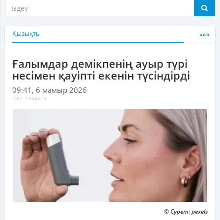
Қызықты
Ғалымдар демікпенің ауыр түрі
несімен қауіпті екенін түсіндірді
09:41, 6 мамыр 2026
MKZ: 1544573
© Сурет: pexels