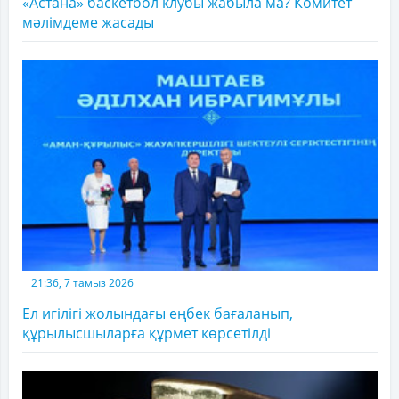
«Астана» баскетбол клубы жабыла ма? Комитет
мәлімдеме жасады
21:36, 7 тамыз 2026
Ел игілігі жолындағы еңбек бағаланып,
құрылысшыларға құрмет көрсетілді