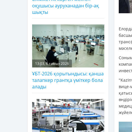
оқушысы ауруханадан бір-ақ
шықты
Елорд
басш
транс
мәсел
Соны
13:03, 6 тамыз 2026
компа
инвес
ҰБТ-2026 қорытындысы: қанша
талапкер грантқа үміткер бола
"KazI
алады
вице-
қатыс
өндір
медиц
жүйел