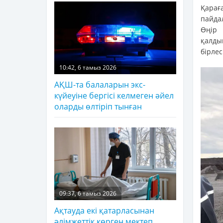
Қарағ
пайда
Өңір 
қалды
бірле
10:42, 6 тамыз 2026
АҚШ-та балаларын экс-
күйеуіне бергісі келмеген әйел
оларды өлтіріп тынған
09:37, 6 тамыз 2026
Ақтауда екі қатарласынан
әлімжеттік көрген мектеп