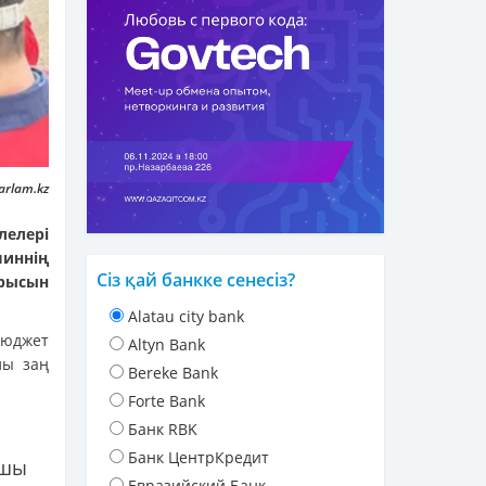
arlam.kz
лелері
шиннің
Сіз қай банкке сенесіз?
арысын
Alatau city bank
Бюджет
Altyn Bank
лы заң
Bereke Bank
Forte Bank
Банк RBK
Банк ЦентрКредит
ушы
Евразийский Банк