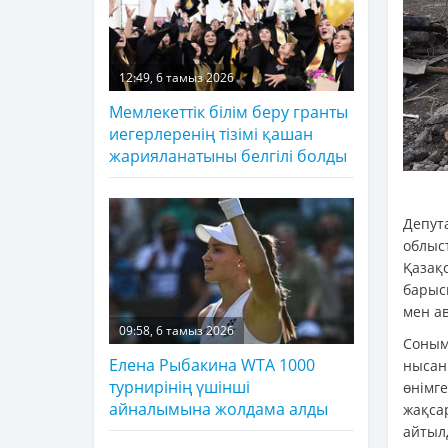
12:49, 6 тамыз 2026
Мемлекеттік білім беру гранты
иегерлеренің тізімі қашан
жарияланатыны белгілі болды
Депут
облы
Қазақ
барыс
мен ав
09:58, 6 тамыз 2026
Соным
Елена Рыбакина WTA 1000
нысан
турнирінің үшінші
өнім
айналымына жолдама алды
жақса
айтыл