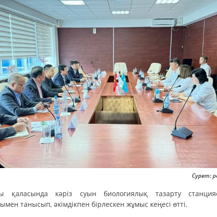
Сурет: p
ы қаласында кәріз суын биологиялық тазарту станци
мен танысып, әкімдікпен бірлескен жұмыс кеңесі өтті.