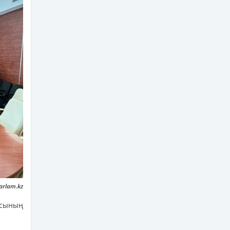
arlam.kz
ясының