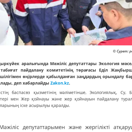
© Сурет: p
қыркүйек аралығында Мәжіліс депутаттары Экология мәсе
табиғат пайдалану комитетінің төрағасы Еділ Жаңбыр
шілігімен өңірлерде қабылданған заңдардың орындалу б
лады, деп хабарлайды
Zakon.kz
.
істің баспасөз қызметінің мәліметінше, Экологиялық, Су, 
стері мен Жер қойнауы және жер қойнауын пайдалану тура
ларының іске асырылуы қаралды.
"Мәжіліс депутаттарымен және жергілікті атқар