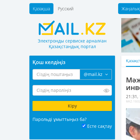
Қазақша
Русский
Жаңалық
Электронды сервиске арналған
Қазақстандық портал
Қазақс
Қош келдіңіз
@mail.kz
Мәж
инв
21:31,
MKZ: 1503
Парольді ұмыттыңыз ба?
Есте сақтау