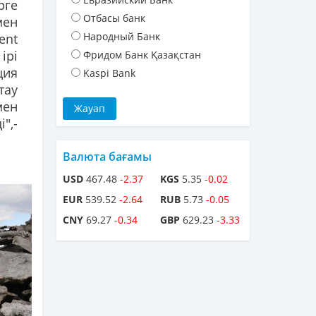
рге
Отбасы банк
мен
Народный Банк
ent
рі
Фридом Банк Қазақстан
ция
Kaspi Bank
тау
мен
",-
Валюта бағамы
USD
467.48
-2.37
KGS
5.35
-0.02
EUR
539.52
-2.64
RUB
5.73
-0.05
CNY
69.27
-0.34
GBP
629.23
-3.33