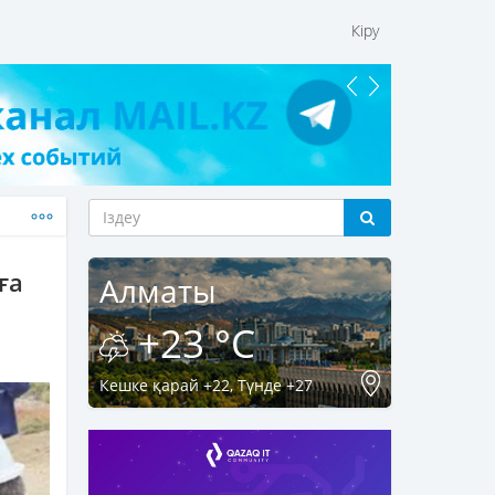
Кіру
ға
Алматы
+23 °C
Кешке қарай +22, Түнде +27