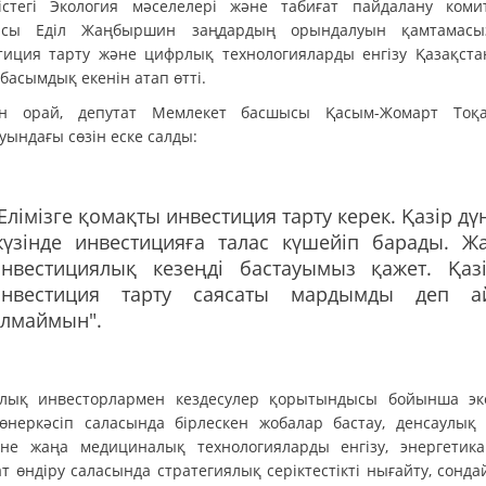
істегі Экология мәселелері және табиғат пайдалану комит
асы Еділ Жаңбыршин заңдардың орындалуын қамтамасы
тиция тарту және цифрлық технологияларды енгізу Қазақста
басымдық екенін атап өтті.
н орай, депутат Мемлекет басшысы Қасым-Жомарт Тоқ
уындағы сөзін еске салды:
Елімізге қомақты инвестиция тарту керек. Қазір дү
жүзінде инвестицияға талас күшейіп барады. Ж
инвестициялық кезеңді бастауымыз қажет. Қазі
инвестиция тарту саясаты мардымды деп а
алмаймын".
лық инвесторлармен кездесулер қорытындысы бойынша эк
өнеркәсіп саласында бірлескен жобалар бастау, денсаулық 
іне жаңа медициналық технологияларды енгізу, энергетик
т өндіру саласында стратегиялық серіктестікті нығайту, сонда