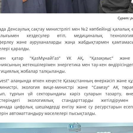
Сурет: p
ада Денсаулық сақтау министрлігі мен №2 көпбейінді қалалық 
ылығымен кездесулер өтіп, медициналық технология
ферлеу және ауруханаларды жаңа жабдықтармен қамтамас
елері қаралды.
мен қатар "ҚазМұнайГаз" ҰК АҚ, "Қазақмыс" және
ниясының жетекшілерімен энергетика мен тау-кен өндірісіндег
тициялық жобалар талқыланды.
nvest" алаңында өткен кеңесте Қазақстанның өнеркәсіп және қ
министрі, экология вице-министрі және "Самғау" АҚ төра
ып, тұрғын үй секторындағы кәріз суларын тазарту, өне
істеріндегі экологиялық стандарттарды жетілдірумен
инада цифрлық шешімдерді енгізу және су ресурстарын есеп
ерін автоматтандыру мәселелері пысықталды.