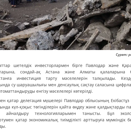
Сурет: p
аттар шетелдік инвесторлармен бірге Павлодар және Қар
старына, сондай-ақ Астана және Алматы қалаларына б
станға инвестиция тарту мәселелерін талқылады. Кезд
ында су шаруашылығы мен денсаулық сақтау саласына цифрл
томаттандыруды енгізу мәселелері көтерілді.
ен қатар делегация мүшелері Павлодар облысының Екібастұз 
ында күл-қоқыс төгінділерін қайта өңдеу және қалдықтарды п
ге айналдыру технологияларымен танысты. Бұл эколо
ртумен қатар экономикалық тиімділікті арттыруға мүмкіндік бе
ды.