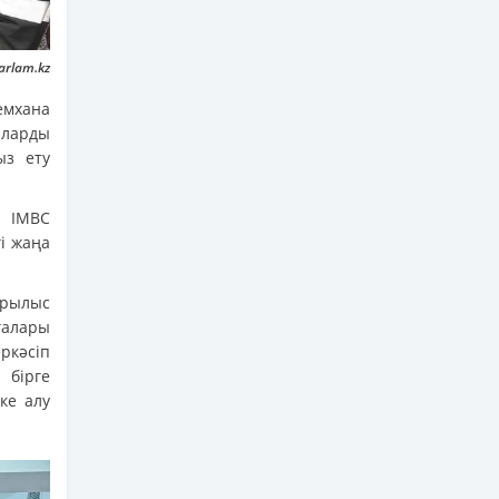
arlam.kz
емхана
ларды
ыз ету
 IMBC
і жаңа
ұрылыс
ғалары
ркәсіп
 бірге
ке алу