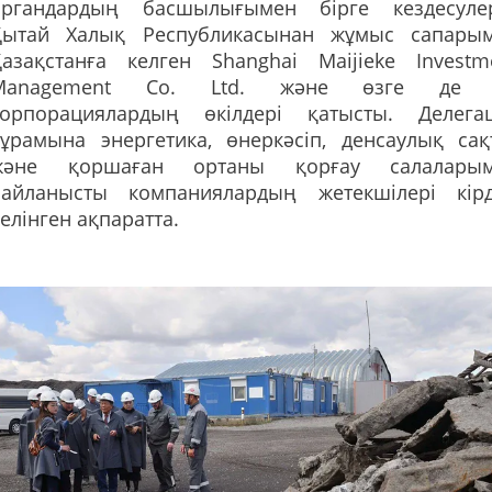
органдардың басшылығымен бірге кездесуле
Қытай Халық Республикасынан жұмыс сапары
Қазақстанға келген Shanghai Maijieke Investm
Management Co. Ltd. және өзге де і
корпорациялардың өкілдері қатысты. Делега
құрамына энергетика, өнеркәсіп, денсаулық сақ
және қоршаған ортаны қорғау салалары
байланысты компаниялардың жетекшілері кірді
елінген ақпаратта.