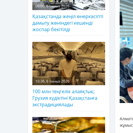
09:06, 6 тамыз 2026
Қазақстанда жеңіл өнеркәсіпті
дамыту жөніндегі кешенді
жоспар бекітілді
10:36, 6 тамыз 2026
100 млн теңгелік алаяқтық:
Грузия күдіктіні Қазақстанға
экстрадициялады
Алмат
жұмысы