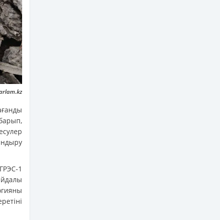
arlam.kz
ағанды
арып,
есулер
андыру
ГРЭС-1
айдалы
гияны
ретіні