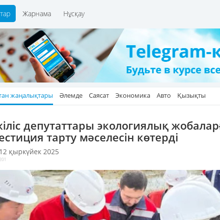
тар
Жарнама
Нұсқау
тан жаңалықтары
Әлемде
Саясат
Экономика
Авто
Қызықты
іліс депутаттары экологиялық жобалар
естиция тарту мәселесін көтерді
 12 қыркүйек 2025
201