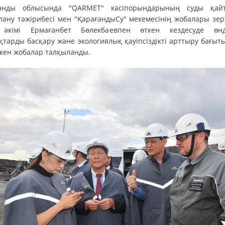
анды облысында "QARMET" кәсіпорындарының суды қай
лану тәжірибесі мен "ҚарағандыСу" мекемесінің жобалары зерт
әкімі Ермағанбет Бөлекбаевпен өткен кездесуде өнді
қтарды басқару және экологиялық қауіпсіздікті арттыру бағыт
скен жобалар талқыланды.