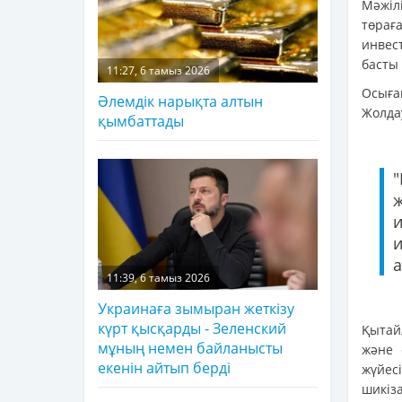
Мәжіл
төрағ
инвес
басты 
11:27, 6 тамыз 2026
Осыға
Әлемдік нарықта алтын
Жолда
қымбаттады
"
11:39, 6 тамыз 2026
Украинаға зымыран жеткізу
күрт қысқарды - Зеленский
Қытай
мұның немен байланысты
және 
екенін айтып берді
жүйес
шикіза