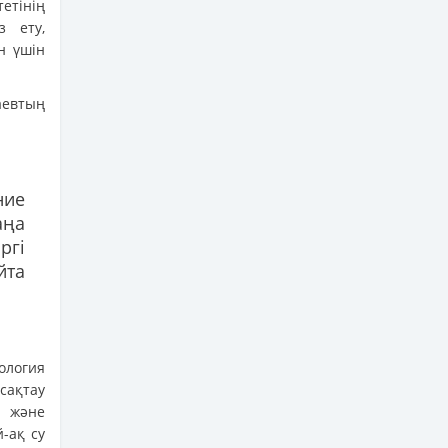
етінің
з ету,
н үшін
аевтың
ние
аңа
ргі
йта
ология
сақтау
а және
й-ақ су