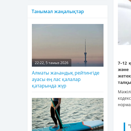
Танымал жаңалықтар
7–12 
22:22, 5 тамыз 2026
және 
Алматы жаһандық рейтингіде
жетек
ауасы ең лас қалалар
талқы
қатарында жүр
Мәжіл
кодек
норма