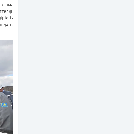
талама
телді.
рістік
ындағы