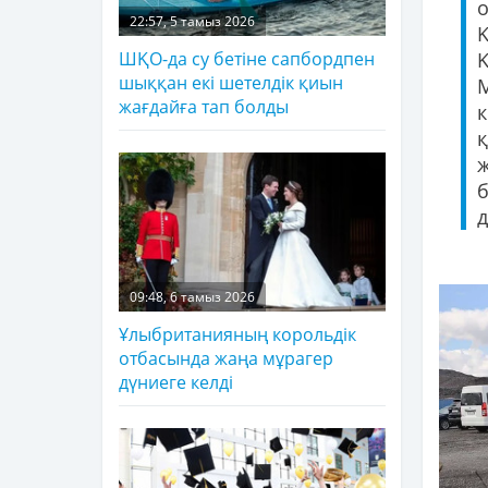
22:57, 5 тамыз 2026
ШҚО-да су бетіне сапбордпен
шыққан екі шетелдік қиын
жағдайға тап болды
д
09:48, 6 тамыз 2026
Ұлыбританияның корольдік
отбасында жаңа мұрагер
дүниеге келді