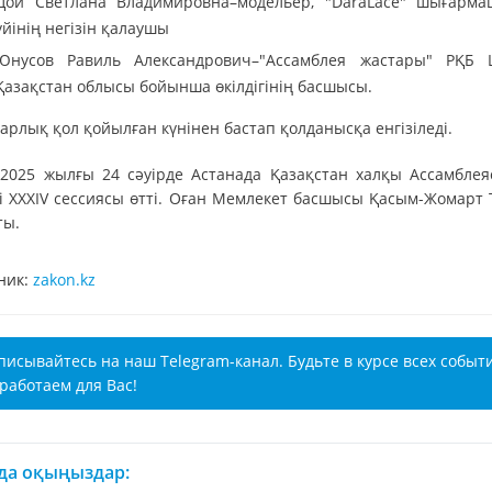
Цой Светлана Владимировна–модельер, "DaraLace" шығарм
үйінің негізін қалаушы
Юнусов Равиль Александрович–"Ассамблея жастары" РҚБ
Қазақстан облысы бойынша өкілдігінің басшысы.
рлық қол қойылған күнінен бастап қолданысқа енгізіледі.
, 2025 жылғы 24 сәуірде Астанада Қазақстан халқы Ассамбле
ті ХХХІV сессиясы өтті. Оған Мемлекет басшысы Қасым-Жомарт 
ты.
ник:
zakon.kz
писывайтесь на наш Telegram-канал. Будьте в курсе всех событ
работаем для Вас!
 да оқыңыздар: