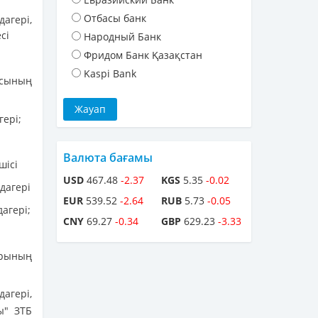
Отбасы банк
агері,
сі
Народный Банк
Фридом Банк Қазақстан
Kaspi Bank
ясының
ері;
Валюта бағамы
шісі
USD
467.48
-2.37
KGS
5.35
-0.02
дагері
EUR
539.52
-2.64
RUB
5.73
-0.05
агері;
CNY
69.27
-0.34
GBP
629.23
-3.33
рының
агері,
ы" ЗТБ