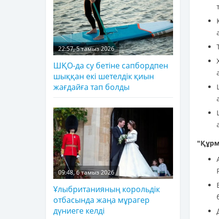
22:57, 5 тамыз 2026
ШҚО-да су бетіне сапбордпен
шыққан екі шетелдік қиын
жағдайға тап болды
"Құрм
09:48, 6 тамыз 2026
Ұлыбританияның корольдік
отбасында жаңа мұрагер
дүниеге келді