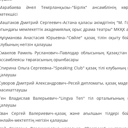
Марабаева Әнел Темірланқызы–"Бірлік" ансамблінің көр
жетекшісі
Маштаков Дмитрий Сергеевич–Астана қаласы әкімдігінің "М. Г
атындағы мемлекеттік академиялық орыс драма театры" МКҚК а
Нұғұманова Анастасия Юрьевна–"Сөйле" қазақ тілін оқыту б
клубының негізін қалаушы
Смаилов Рамиль Русланович–Павлодар облысының Қазақстан
Ассамблеясы төрағасының орынбасары
Спирина Ольга Сергеевна–"Speaking Club" қазақ тілі клубының 
қалаушы
Суворов Дмитрий Александрович–Ресей дипломаты, қазақ мәде
насихаттаушы
Тен Владислав Валерьевич–"Lingva Ten" тіл орталығының н
қалаушы
Хван Сергей Валериевич–қазақ және ағылшын тілдері б
онлайн-мектептің негізін қалаушы