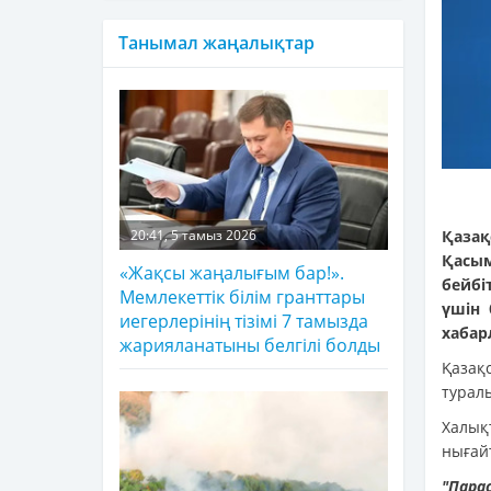
Танымал жаңалықтар
Қазақ
20:41, 5 тамыз 2026
Қасы
«Жақсы жаңалығым бар!».
бейбі
Мемлекеттік білім гранттары
үшін 
иегерлерінің тізімі 7 тамызда
хаба
жарияланатыны белгілі болды
Қазақ
турал
Халық
нығайт
"Пара