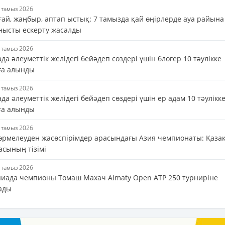
6 тамыз 2026
ғай, жаңбыр, аптап ыстық: 7 тамызда қай өңірлерде ауа райына
нысты ескерту жасалды
6 тамыз 2026
да әлеуметтік желідегі бейәдеп сөздері үшін блогер 10 тәулікке
ға алынды
6 тамыз 2026
да әлеуметтік желідегі бейәдеп сөздері үшін ер адам 10 тәулікк
ға алынды
6 тамыз 2026
 өрмелеуден жасөспірімдер арасындағы Азия чемпионаты: Қаза
асының тізімі
6 тамыз 2026
иада чемпионы Томаш Махач Almaty Open ATP 250 турниріне
ады