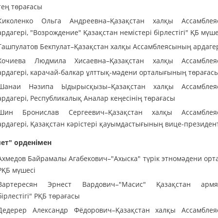
тең төрағасы
Киколенко Ольга Андреевна–Қазақстан халқы Ассамбле
ардагері, "Возрождение" Қазақстан немістері бірлестігі" ҚБ мүше
Ташпулатов Бекпулат–Қазақстан халқы Ассамблеясының ардаге
Хочиева Людмила Хисаевна–Қазақстан халқы Ассамблея
ардагері, карачай-балкар ұлттық-мәдени орталығының төрағас
Шанаи Нәзипа Ыдырысқызы–Қазақстан халқы Ассамблея
ардагері, Республикалық Аналар кеңесінің төрағасы
Шин Бронислав Сергеевич–Қазақстан халқы Ассамблея
ардагері, Қазақстан кәрістері қауымдастығының вице-президент
ет" орденімен
Ахмедов Байрамалы Агабекович–"Ахыска" түрік этномәдени орт
РҚБ мүшесі
Вартересян Эрнест Вардович–"Масис" Қазақстан армя
бірлестігі" РҚБ төрағасы
Дедерер Александр Фёдорович–Қазақстан халқы Ассамбле