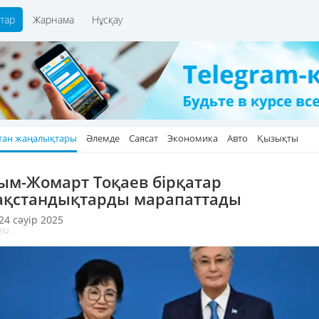
тар
Жарнама
Нұсқау
тан жаңалықтары
Әлемде
Саясат
Экономика
Авто
Қызықты
ым-Жомарт Тоқаев бірқатар
ақстандықтарды марапаттады
 24 сәуір 2025
252