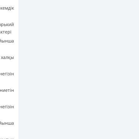
кемдік
орький
ктері
ойынша
 халқы
негізін
ниетін
егізін
ойынша