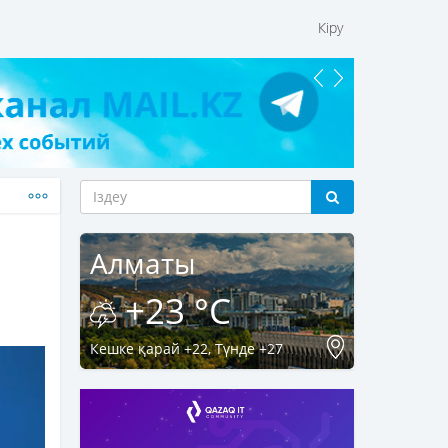
Кіру
Алматы
+23 °C
Кешке қарай +22, Түнде +27