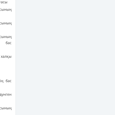
ағасы
сының
ясының
ясының
ң бас
халқы
ің бас
дүнген
ясының