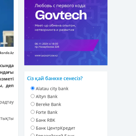
korda.kz
ясында
ндағы
Сіз қай банкке сенесіз?
ызметі
ы, деп
Alatau city bank
Altyn Bank
радтау
Bereke Bank
Forte Bank
стықты
Банк RBK
Банк ЦентрКредит
Евразийский Банк