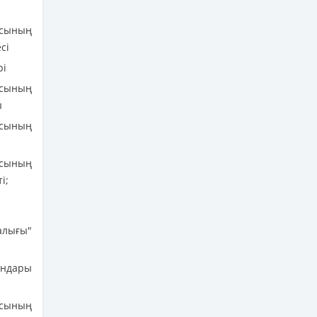
ясының
сі
рі
сының
ы
сының
сының
і;
алығы"
ндары
ясының