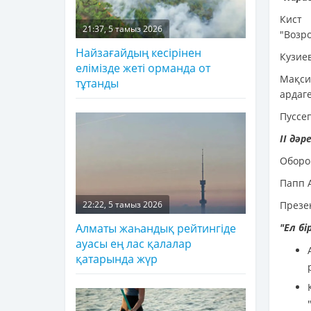
Кист 
21:37, 5 тамыз 2026
"Возро
Найзағайдың кесірінен
Кузие
елімізде жеті орманда от
Мақси
тұтанды
ардаг
Пуссе
ІІ дә
Оборо
Папп 
Презе
22:22, 5 тамыз 2026
"Ел бі
Алматы жаһандық рейтингіде
ауасы ең лас қалалар
қатарында жүр