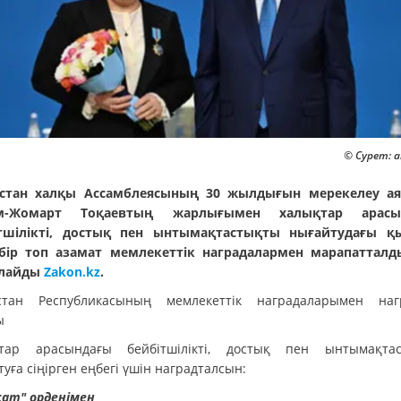
© Сурет: a
стан халқы Ассамблеясының 30 жылдығын мерекелеу а
м-Жомарт Тоқаевтың жарлығымен халықтар арасы
тшілікті, достық пен ынтымақтастықты нығайтудағы қ
бір топ азамат мемлекеттік наградалармен марапатталд
рлайды
Zakon.kz
.
стан Республикасының мемлекеттік наградаларымен наг
ы
тар арасындағы бейбiтшiлiктi, достық пен ынтымақта
уға сiңiрген еңбегi үшiн наградталсын:
сат" орденімен