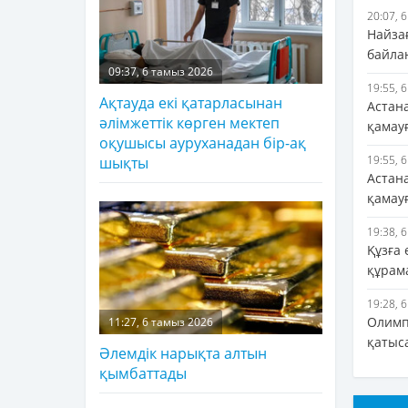
20:07, 
Найза
байла
09:37, 6 тамыз 2026
19:55, 
Ақтауда екі қатарласынан
Астана
әлімжеттік көрген мектеп
қамау
оқушысы ауруханадан бір-ақ
19:55, 
шықты
Астана
қамау
19:38, 
Құзға
құрам
19:28, 
Олимп
11:27, 6 тамыз 2026
қатыс
Әлемдік нарықта алтын
қымбаттады