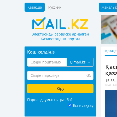
Қазақша
Русский
Жаңалық
Электронды сервиске арналған
Қазақстандық портал
Қазақс
Қош келдіңіз
@mail.kz
Қас
қаз
15:53,
MKZ: 1479
Парольді ұмыттыңыз ба?
Есте сақтау