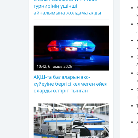
турнирінің үшінші
айналымына жолдама алды
10:42, 6 тамыз 2026
АҚШ-та балаларын экс-
күйеуіне бергісі келмеген әйел
оларды өлтіріп тынған