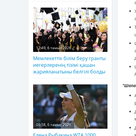
12:49, 6 тамыз 2026
Мемлекеттік білім беру гранты
иегерлеренің тізімі қашан
жарияланатыны белгілі болды
"Шапа
09:58, 6 тамыз 2026
Елена Рыбакина WTA 1000