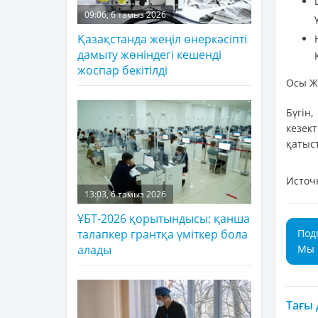
09:06, 6 тамыз 2026
Қазақстанда жеңіл өнеркәсіпті
дамыту жөніндегі кешенді
жоспар бекітілді
Осы Жа
Бүгін
кезек
қатыс
Источ
13:03, 6 тамыз 2026
ҰБТ-2026 қорытындысы: қанша
Под
талапкер грантқа үміткер бола
Мы 
алады
Тағы