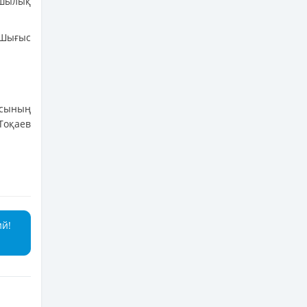
ашылық
 Шығыс
ясының
Тоқаев
ий!