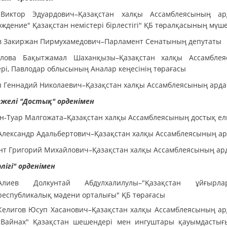
Виктор Эдуардович–Қазақстан халқы Ассамблеясының ард
ждение" Қазақстан немістері бірлестігі" ҚБ төралқасының мүше
в Закиржан Пирмухамедович–Парламент Сенатының депутаты
лова Бақытжамал Шаханқызы–Қазақстан халқы Ассамбле
ері, Павлодар облысының Аналар кеңесінің төрағасы
п Геннадий Николаевич–Қазақстан халқы Ассамблеясының ардаг
режелі "Достық" орденімен
н-Туар Малгожата–Қазақстан халқы Ассамблеясының достық ел
Александр Адальбертович–Қазақстан халқы Ассамблеясының ар
нт Григорий Михайлович–Қазақстан халқы Ассамблеясының ард
рлігі" орденімен
Алиев Долкунтай Абдулхалилулы–"Қазақстан ұйғырла
республикалық мәдени орталығы" ҚБ төрағасы
Келигов Юсуп Хасанович–Қазақстан халқы Ассамблеясының ард
"Вайнах" Қазақстан шешендері мен ингуштары қауымдастығ