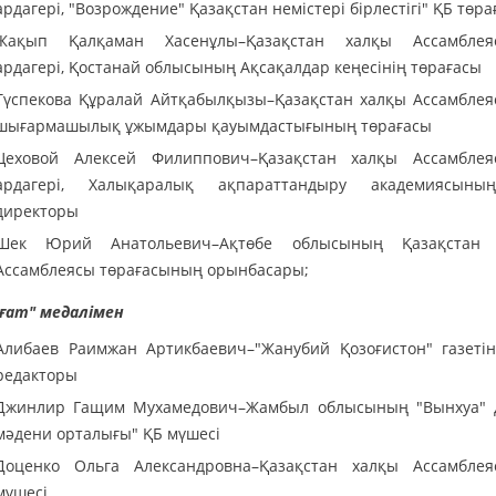
ардагері, "Возрождение" Қазақстан немістері бірлестігі" ҚБ төр
Жақып Қалқаман Хасенұлы–Қазақстан халқы Ассамблея
ардагері, Қостанай облысының Ақсақалдар кеңесінің төрағасы
Түспекова Құралай Айтқабылқызы–Қазақстан халқы Ассамбле
шығармашылық ұжымдары қауымдастығының төрағасы
Цеховой Алексей Филиппович–Қазақстан халқы Ассамбле
ардагері, Халықаралық ақпараттандыру академиясыны
директоры
Шек Юрий Анатольевич–Ақтөбе облысының Қазақстан 
Ассамблеясы төрағасының орынбасары;
ғат" медалімен
Алибаев Раимжан Артикбаевич–"Жанубий Қозоғистон" газетін
редакторы
Джинлир Гащим Мухамедович–Жамбыл облысының "Вынхуа" 
мәдени орталығы" ҚБ мүшесі
Доценко Ольга Александровна–Қазақстан халқы Ассамбле
мүшесі