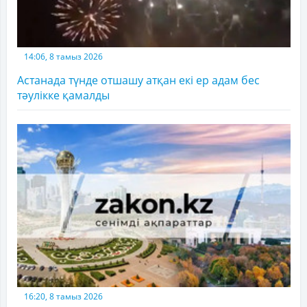
14:06, 8 тамыз 2026
Астанада түнде отшашу атқан екі ер адам бес
тәулікке қамалды
16:20, 8 тамыз 2026