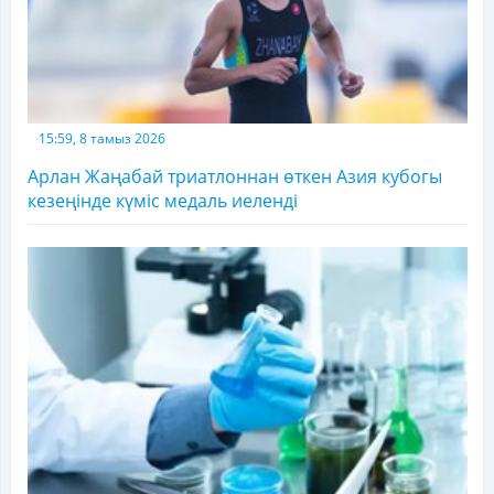
15:59, 8 тамыз 2026
Арлан Жаңабай триатлоннан өткен Азия кубогы
кезеңінде күміс медаль иеленді