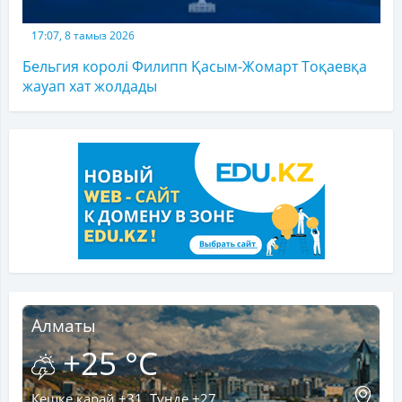
17:07, 8 тамыз 2026
Бельгия королі Филипп Қасым-Жомарт Тоқаевқа
жауап хат жолдады
Алматы
+25 °C
Кешке қарай +31, Түнде +27