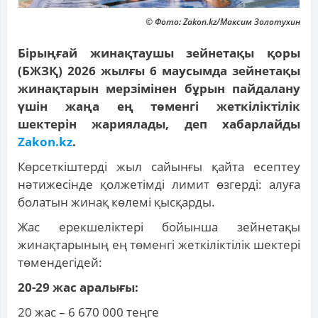
© Фото: Zakon.kz/Максим Золотухин
Бірыңғай жинақтаушы зейнетақы қоры
(БЖЗҚ) 2026 жылғы 6 маусымда зейнетақы
жинақтарын мерзімінен бұрын пайдалану
үшін жаңа ең төменгі жеткіліктілік
шектерін жариялады, деп хабарлайды
Zakon.kz
.
Көрсеткіштерді жыл сайынғы қайта есептеу
нәтижесінде қолжетімді лимит өзгерді: алуға
болатын жинақ көлемі қысқарды.
Жас ерекшеліктері бойынша зейнетақы
жинақтарының ең төменгі жеткіліктілік шектері
төмендегідей:
20-29 жас аралығы:
20 жас – 6 670 000 теңге