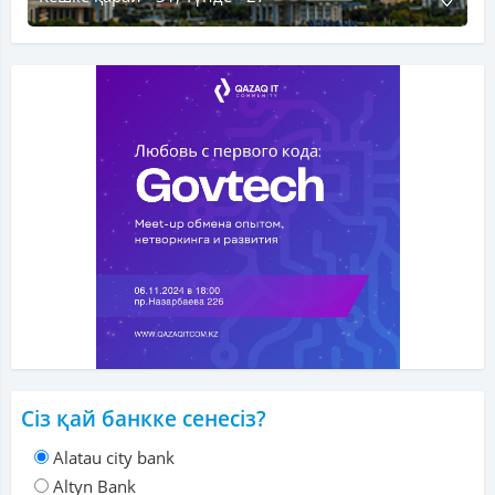
Сіз қай банкке сенесіз?
Alatau city bank
Altyn Bank