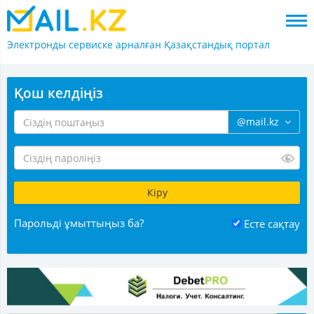
Электронды сервиске арналған
Қазақстандық портал
Қош келдіңіз
@mail.kz
Парольді ұмыттыңыз ба?
Есте сақтау