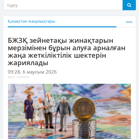
Қазақстан жаңалықтары
БЖЗҚ зейнетақы жинақтарын
мерзімінен бұрын алуға арналған
жаңа жеткіліктілік шектерін
жариялады
09:28, 6 маусым 2026
MKZ: 1549830