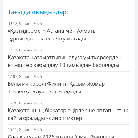
Тағы да оқыңыздар:
09:12, 9 тамыз 2026
«Қазгидромет» Астана мен Алматы
тұрғындарына ескерту жасады
17:17, 8 тамыз 2026
Қазақстан азаматтығын алуға үміткерлерден
өтініштер қабылдау 10 тамыздан басталады
17:07, 8 тамыз 2026
Бельгия королі Филипп Қасым-Жомарт
Тоқаевқа жауап хат жолдады
16:20, 8 тамыз 2026
Қазақстанның бірқатар өңірлеріне аптап ыстық
қайта оралады - синоптиктер
16:11, 8 тамыз 2026
Садақ атудан 2026 жылғы Азия ойындары: