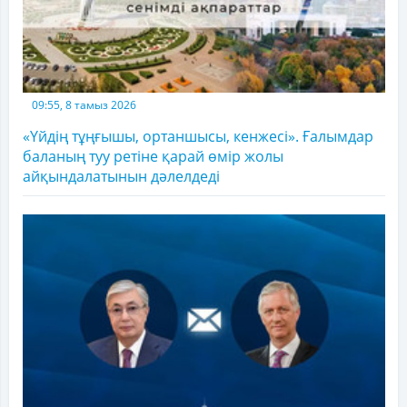
09:55, 8 тамыз 2026
«Үйдің тұңғышы, ортаншысы, кенжесі». Ғалымдар
баланың туу ретіне қарай өмір жолы
айқындалатынын дәлелдеді