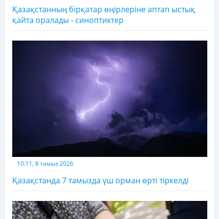
Қазақстанның бірқатар өңірлеріне аптап ыстық
қайта оралады - синоптиктер
10:11, 8 тамыз 2026
Қазақстанда 7 тамызда үш орман өрті тіркелді