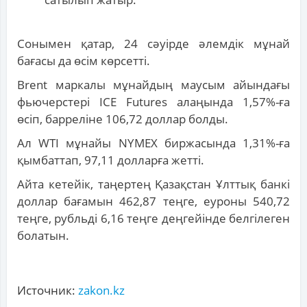
Сонымен қатар, 24 сәуірде әлемдік мұнай
бағасы да өсім көрсетті.
Brent маркалы мұнайдың маусым айындағы
фьючерстері ICE Futures алаңында 1,57%-ға
өсіп, барреліне 106,72 доллар болды.
Ал WTI мұнайы NYMEX биржасында 1,31%-ға
қымбаттап, 97,11 долларға жетті.
Айта кетейік, таңертең Қазақстан Ұлттық банкі
доллар бағамын 462,87 теңге, еуроны 540,72
теңге, рубльді 6,16 теңге деңгейінде белгілеген
болатын.
Источник:
zakon.kz