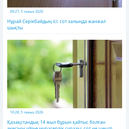
09:27, 5 тамыз 2026
Нұрай Серікбайдың ісі: сот залында жанжал
шықты
10:28, 5 тамыз 2026
Қазақстандық 14 жыл бұрын қайтыс болған
әкесінің үйіне мұрагерлік сұрады: сот не шешті