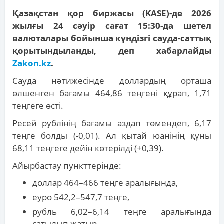
Қазақстан қор биржасы (KASE)-де 2026
жылғы 24 сәуір сағат 15:30-да шетел
валюталары бойынша күндізгі сауда-саттық
қорытындыланды, деп хабарлайды
Zakon.kz
.
Сауда нәтижесінде доллардың орташа
өлшенген бағамы 464,86 теңгені құрап, 1,71
теңгеге өсті.
Ресей рублінің бағамы аздап төмендеп, 6,17
теңге болды (-0,01). Ал қытай юанінің құны
68,11 теңгеге дейін көтерілді (+0,39).
Айырбастау пункттерінде:
доллар 464–466 теңге аралығында,
еуро 542,2–547,7 теңге,
рубль 6,02–6,14 теңге аралығында
сатылып жатыр.