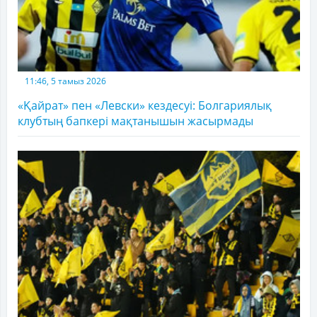
11:46, 5 тамыз 2026
«Қайрат» пен «Левски» кездесуі: Болгариялық
клубтың бапкері мақтанышын жасырмады