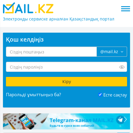
Электронды сервиске арналған
Қазақстандық портал
Қош келдіңіз
@mail.kz
Парольді ұмыттыңыз ба?
Есте сақтау