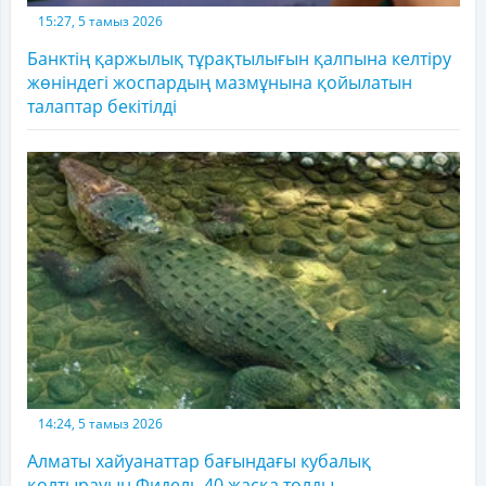
15:27, 5 тамыз 2026
Банктің қаржылық тұрақтылығын қалпына келтіру
жөніндегі жоспардың мазмұнына қойылатын
талаптар бекітілді
14:24, 5 тамыз 2026
Алматы хайуанаттар бағындағы кубалық
қолтырауын Фидель 40 жасқа толды