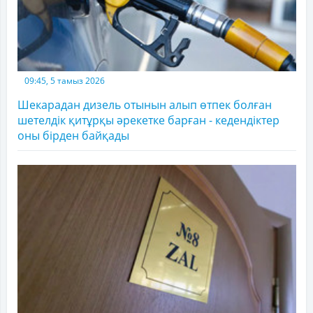
09:45, 5 тамыз 2026
Шекарадан дизель отынын алып өтпек болған
шетелдік қитұрқы әрекетке барған - кедендіктер
оны бірден байқады