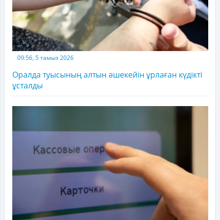
09:56, 5 тамыз 2026
Оралда туысының алтын әшекейін ұрлаған күдікті
ұсталды