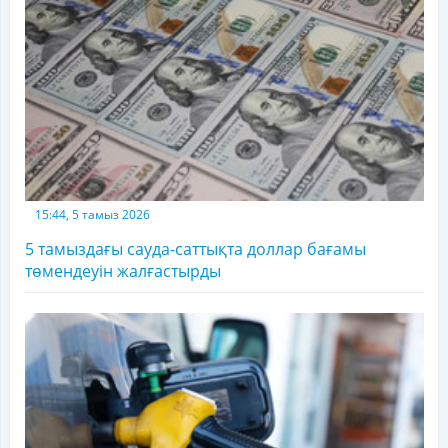
15:44, 5 тамыз 2026
5 тамыздағы сауда-саттықта доллар бағамы
төмендеуін жалғастырды