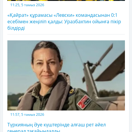
11:25, 5 тамыз 2026
«Қайрат» құрамасы «Левски» командасынан 0:1
есебімен жеңіліп қалды: Уразбахтин ойынға пікір
білдірді
11:57, 5 тамыз 2026
Түркияның Әуе күштерінде алғаш рет әйел
генерал тағайындалды