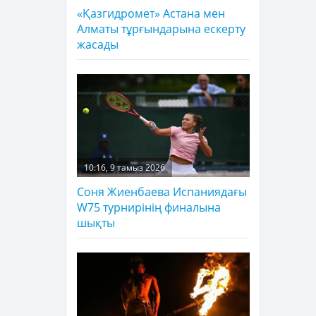
«Қазгидромет» Астана мен
Алматы тұрғындарына ескерту
жасады
10:16, 9 тамыз 2026
Соня Жиенбаева Испаниядағы
W75 турнирінің финалына
шықты