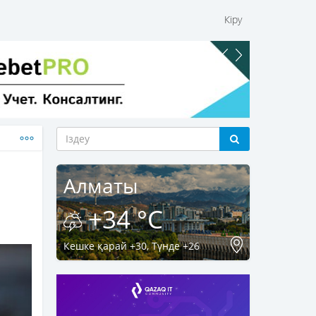
Кіру
Алматы
+34 °C
Кешке қарай +30, Түнде +26