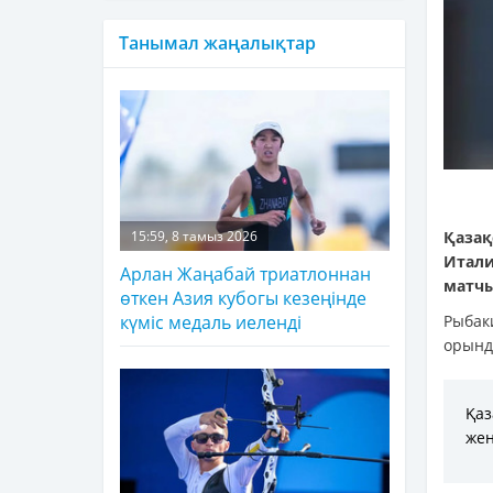
Танымал жаңалықтар
Қазақ
15:59, 8 тамыз 2026
Итали
Арлан Жаңабай триатлоннан
матчы
өткен Азия кубогы кезеңінде
Рыбак
күміс медаль иеленді
орында
Қаз
жең