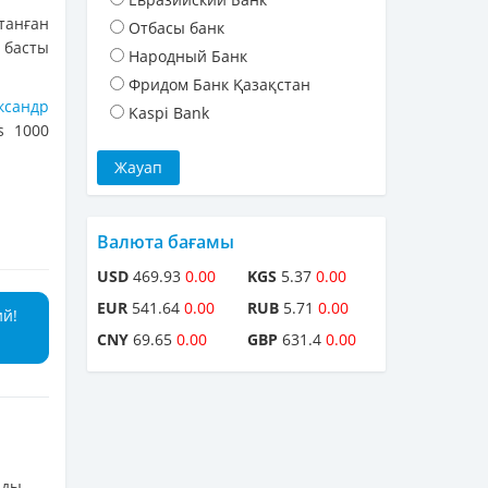
танған
Отбасы банк
басты
Народный Банк
.
Фридом Банк Қазақстан
ксандр
Kaspi Bank
s 1000
Валюта бағамы
USD
469.93
0.00
KGS
5.37
0.00
EUR
541.64
0.00
RUB
5.71
0.00
ий!
CNY
69.65
0.00
GBP
631.4
0.00
лды