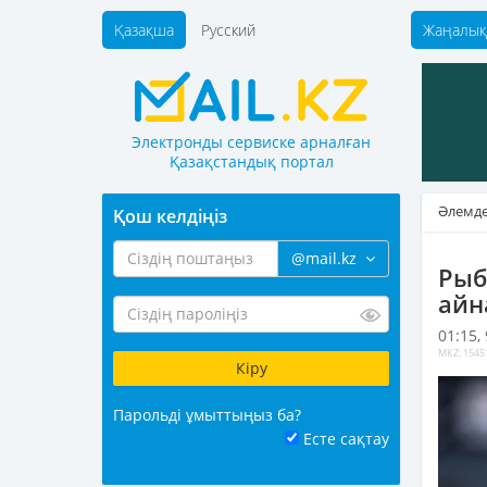
Қазақша
Русский
Жаңалық
Электронды сервиске арналған
Қазақстандық портал
Әлемд
Қош келдіңіз
@mail.kz
Рыб
айн
01:15,
MKZ: 1545
Парольді ұмыттыңыз ба?
Есте сақтау