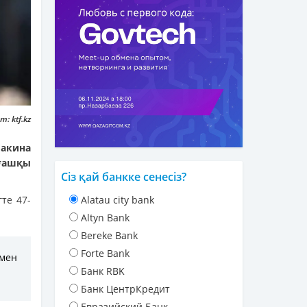
т: ktf.kz
бакина
лғашқы
Сіз қай банкке сенесіз?
те 47-
Alatau city bank
Altyn Bank
Bereke Bank
Forte Bank
імен
Банк RBK
Банк ЦентрКредит
Евразийский Банк