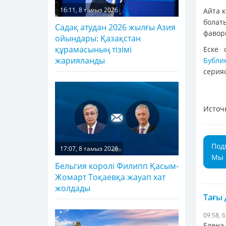
16:11, 8 тамыз 2026
Айта 
бола
Садақ атудан 2026 жылғы Азия
фавори
ойындары: Қазақстан
құрамасының тізімі
Еске 
жарияланды
Бубли
серияс
Источ
Под
17:07, 8 тамыз 2026
Мы 
Бельгия королі Филипп Қасым-
Жомарт Тоқаевқа жауап хат
жолдады
Тағы
09:58, 
Елена