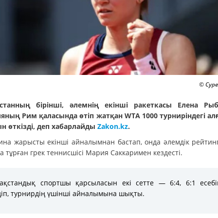
© Суре
станның бірінші, әлемнің екінші ракеткасы Елена Ры
яның Рим қаласында өтіп жатқан WTA 1000 турниріндегі а
н өткізді, деп хабарлайды
Zakon.kz
.
ина жарысты екінші айналымнан бастап, онда әлемдік рейтинг
 тұрған грек теннисшісі Мария Саккаримен кездесті.
ақстандық спортшы қарсыласын екі сетте — 6:4, 6:1 есеб
іп, турнирдің үшінші айналымына шықты.