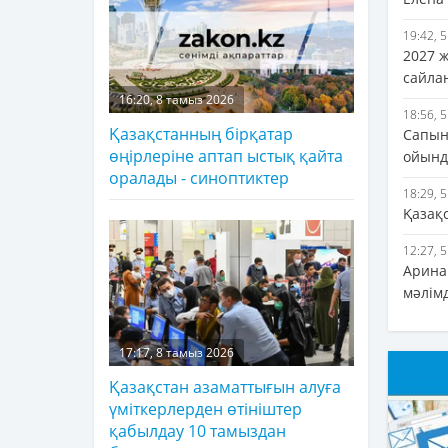
19:42, 
2027 
сайла
16:20, 8 тамыз 2026
18:56, 
Қазақстанның бірқатар
Сапын
өңірлеріне аптап ыстық қайта
ойында
оралады - синоптиктер
18:29, 
Қазақ
12:27, 
Арина 
мәлім
17:17, 8 тамыз 2026
Қазақстан азаматтығын алуға
үміткерлерден өтініштер
қабылдау 10 тамыздан