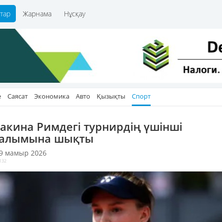
тар
Жарнама
Нұсқау
е
Саясат
Экономика
Авто
Қызықты
Спорт
акина Римдегі турнирдің үшінші
алымына шықты
 9 мамыр 2026
132