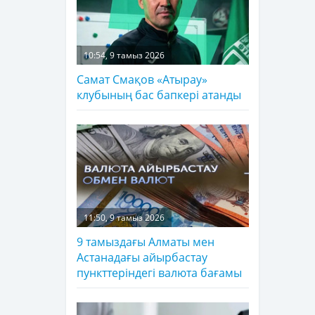
10:54, 9 тамыз 2026
Самат Смақов «Атырау»
клубының бас бапкері атанды
11:50, 9 тамыз 2026
9 тамыздағы Алматы мен
Астанадағы айырбастау
пункттеріндегі валюта бағамы