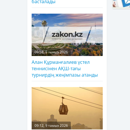
басталады
09:58, 9 тамыз 2026
Алан Құрманғалиев үстел
теннисінен АҚШ-тағы
турнирдің жеңімпазы атанды
09:12, 9 тамыз 2026