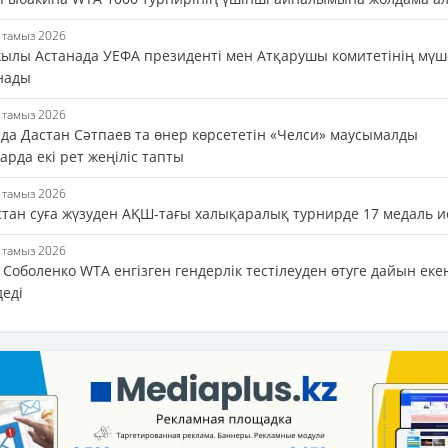
5 тамыз 2026
жылы Астанада УЕФА президенті мен Атқарушы комитетінің мүш
нады
5 тамыз 2026
да Дастан Сәтпаев та өнер көрсететін «Челси» маусымалды
рда екі рет жеңіліс тапты
5 тамыз 2026
стан суға жүзуден АҚШ-тағы халықаралық турнирде 17 медаль и
5 тамыз 2026
Соболенко WTA енгізген гендерлік тестілеуден өтуге дайын еке
деді