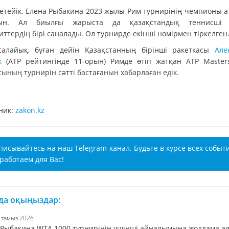
кетейік, Елена Рыбакина 2023 жылы Рим турнирінің чемпионы а
тын. Ал биылғы жарыста да қазақстандық теннисші 
ттердің бірі саналады. Ол турнирде екінші нөмірмен тіркелген
салайық, бұған дейін Қазақстанның бірінші ракеткасы
Але
к
(АТР рейтингінде 11-орын) Римде өтіп жатқан ATP Master
ының турнирін сәтті бастағанын хабарлаған едік.
ник:
zakon.kz
писывайтесь на наш Telegram-канал. Будьте в курсе всех событ
работаем для Вас!
 да оқыңыздар:
6 тамыз 2026
 Рыбакина WTA 1000 турнирінің үшінші айналымына жолдама а