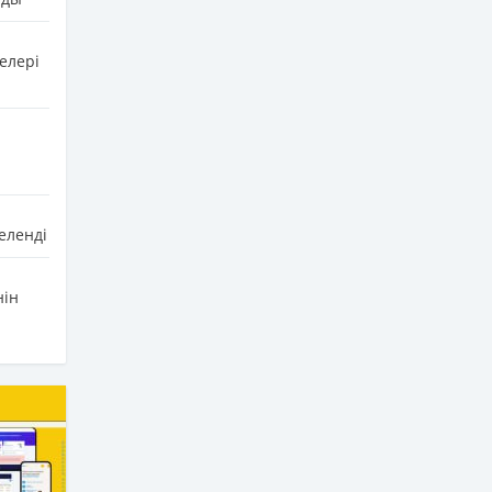
елері
еленді
нін