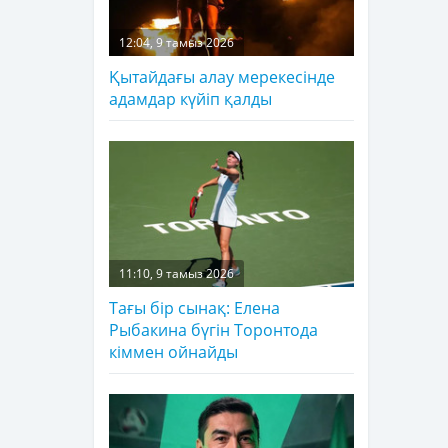
12:04, 9 тамыз 2026
Қытайдағы алау мерекесінде
адамдар күйіп қалды
11:10, 9 тамыз 2026
Тағы бір сынақ: Елена
Рыбакина бүгін Торонтода
кіммен ойнайды