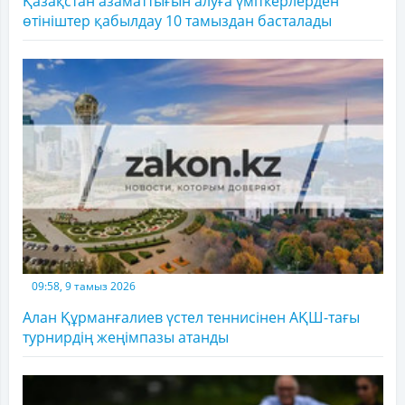
Қазақстан азаматтығын алуға үміткерлерден
өтініштер қабылдау 10 тамыздан басталады
09:58, 9 тамыз 2026
Алан Құрманғалиев үстел теннисінен АҚШ-тағы
турнирдің жеңімпазы атанды