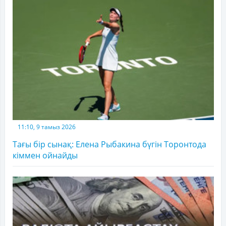
11:10, 9 тамыз 2026
Тағы бір сынақ: Елена Рыбакина бүгін Торонтода
кіммен ойнайды