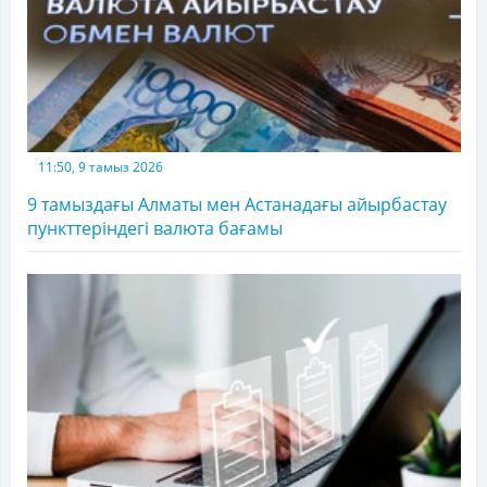
11:50, 9 тамыз 2026
9 тамыздағы Алматы мен Астанадағы айырбастау
пункттеріндегі валюта бағамы