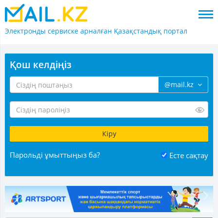
Электронды сервиске арналған
Қазақстандық портал
Қош келдіңіз
@mail.kz
Парольді ұмыттыңыз ба?
Есте сақтау