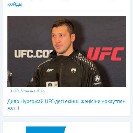
қойды
13:05, 9 тамыз 2026
Дияр Нұрғожай UFC-дегі екінші жеңісіне нокаутпен
жетті