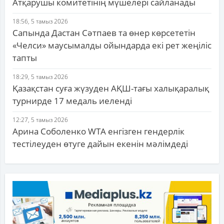
Атқарушы комитетінің мүшелері сайланады
18:56, 5 тамыз 2026
Сапында Дастан Сәтпаев та өнер көрсететін
«Челси» маусымалды ойындарда екі рет жеңіліс
тапты
18:29, 5 тамыз 2026
Қазақстан суға жүзуден АҚШ-тағы халықаралық
турнирде 17 медаль иеленді
12:27, 5 тамыз 2026
Арина Соболенко WTA енгізген гендерлік
тестілеуден өтуге дайын екенін мәлімдеді