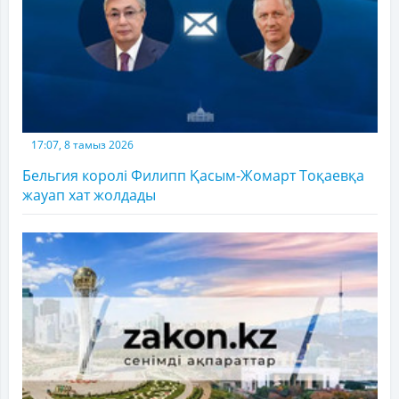
17:07, 8 тамыз 2026
Бельгия королі Филипп Қасым-Жомарт Тоқаевқа
жауап хат жолдады