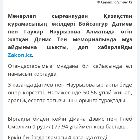
© Сурет: olympic.kz
Мәнерлеп сырғанаудан Қазақстан
құрамасының өкілдері Бойсангур Датиев
пен Гаухар Наурызова Алматыда өтіп
жатқан Денис Тен мемориалында мұз
айдынына шықты, деп хабарлайды
Zakon.kz
.
Отандастарымыз мұздағы би сайысында ел
намысын қорғауда.
3 қазанда Датиев пен Наурызова ырғақты биде
өнер көрсетті. Нәтижесінде 50,56 ұпай жинап,
аралық есепте тоғызыншы орынға тұрақтады.
Ырғақты биден кейін Диана Дэвис пен Глеб
Смолкин (Грузия) 77,94 ұпаймен көш бастады.
Еркін би бағдарламасы 4 қазанда өтеді.