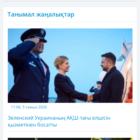
Танымал жаңалықтар
11:06, 5 тамыз 2026
Зеленский Украинаның АҚШ-тағы елшісін
қызметінен босатты