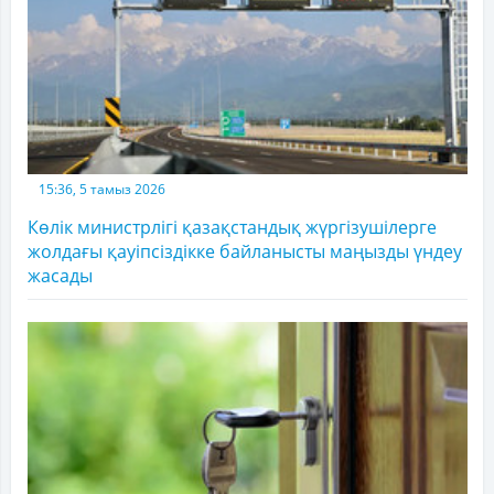
15:36, 5 тамыз 2026
Көлік министрлігі қазақстандық жүргізушілерге
жолдағы қауіпсіздікке байланысты маңызды үндеу
жасады