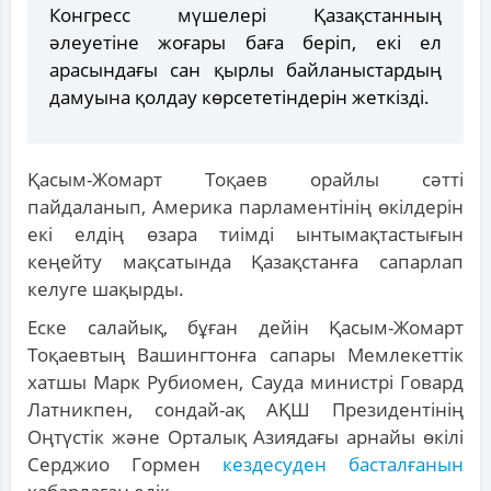
Конгресс мүшелері Қазақстанның
әлеуетіне жоғары баға беріп, екі ел
арасындағы сан қырлы байланыстардың
дамуына қолдау көрсететіндерін жеткізді.
Қасым-Жомарт Тоқаев орайлы сәтті
пайдаланып, Америка парламентінің өкілдерін
екі елдің өзара тиімді ынтымақтастығын
кеңейту мақсатында Қазақстанға сапарлап
келуге шақырды.
Еске салайық, бұған дейін Қасым-Жомарт
Тоқаевтың Вашингтонға сапары Мемлекеттік
хатшы Марк Рубиомен, Сауда министрі Говард
Латникпен, сондай-ақ АҚШ Президентінің
Оңтүстік және Орталық Азиядағы арнайы өкілі
Серджио Гормен
кездесуден басталғанын