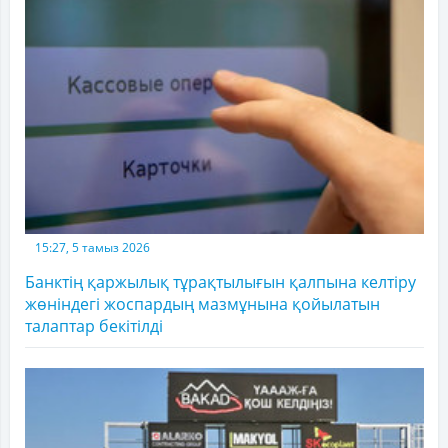
15:27, 5 тамыз 2026
Банктің қаржылық тұрақтылығын қалпына келтіру
жөніндегі жоспардың мазмұнына қойылатын
талаптар бекітілді