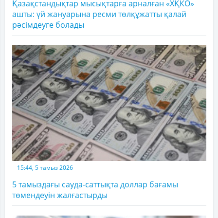
Қазақстандықтар мысықтарға арналған «ХҚКО»
ашты: үй жануарына ресми төлқұжатты қалай
рәсімдеуге болады
15:44, 5 тамыз 2026
5 тамыздағы сауда-саттықта доллар бағамы
төмендеуін жалғастырды