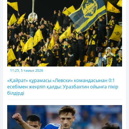
11:25, 5 тамыз 2026
«Қайрат» құрамасы «Левски» командасынан 0:1
есебімен жеңіліп қалды: Уразбахтин ойынға пікір
білдірді