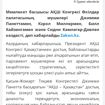
© Сурет: akorda.kz
Мемлекет басшысы АҚШ Конгресі Өкілдер
палатасының мүшелері Джимми
Панеттамен, Кэрол Миллермен, Билл
Хайзенгамен және Сидни Камлагер-Давпен
кездесті, деп хабарлайды
Zakon.kz
.
Ақорданың хабарлауынша, Президент АҚШ
Конгресі Қазақстанмен достық байланыстарды
нығайтуда маңызды рөл атқаратынын атап өтіп,
парламент мүшелеріне екі ел арасындағы
кеңейтілген стратегиялық серіктестікті
ілгерілетуге қосқан үлесі үшін алғыс айтты.
Қасым-Жомарт Тоқаев Конгрестегі Джимми
Панетта басқаратын "АҚШ – Қазақстан" достық
тобы (кокус) қос халық арасындағы саяси
диалогты тереңдетуге, экономикалық
кооперация мен байланыстар аясын кеңейтуге