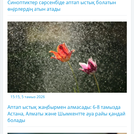
Синоптиктер сәрсенбіде аптап ыстық болатын
өңірлердің атын атады
15:15, 5 тамыз 2026
Аптап ыстық жаңбырмен алмасады: 6-8 тамызда
Астана, Алматы және Шымкентте ауа райы қандай
болады