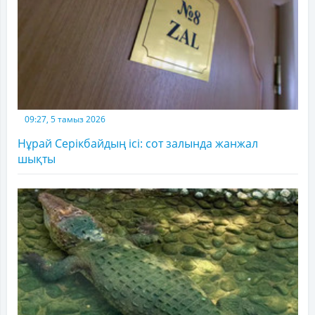
09:27, 5 тамыз 2026
Нұрай Серікбайдың ісі: сот залында жанжал
шықты