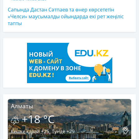
Сапында Дастан Сәтпаев та өнер көрсететін
«Челси» маусымалды ойындарда екі рет жеңіліс
тапты
Алматы
+18 °C
Кешке қарай +25, Түнде +29