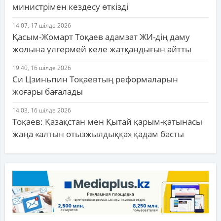
министрімен кездесу өткізді
14:07, 17 шілде 2026
Қасым-Жомарт Тоқаев адамзат ЖИ-дің даму
жолына үлгермей келе жатқандығын айтты
19:40, 16 шілде 2026
Си Цзиньпин Тоқаевтың реформаларын
жоғары бағалады
14:03, 16 шілде 2026
Тоқаев: Қазақстан мен Қытай қарым-қатынасы
жаңа «алтын отызжылдыққа» қадам басты