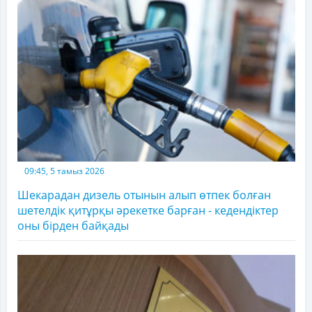
09:45, 5 тамыз 2026
Шекарадан дизель отынын алып өтпек болған
шетелдік қитұрқы әрекетке барған - кедендіктер
оны бірден байқады