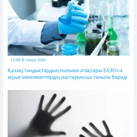
12:48, 8 тамыз 2026
Қазақстандықтардың ғылыми атақтары ЕАЭО-ға
мүше мемлекеттердің растауынсыз таныла береді