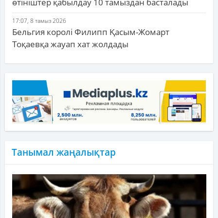
өтініштер қабылдау 10 тамыздан басталады
17:07, 8 тамыз 2026
Бельгия королі Филипп Қасым-Жомарт
Тоқаевқа жауап хат жолдады
Танымал жаңалықтар