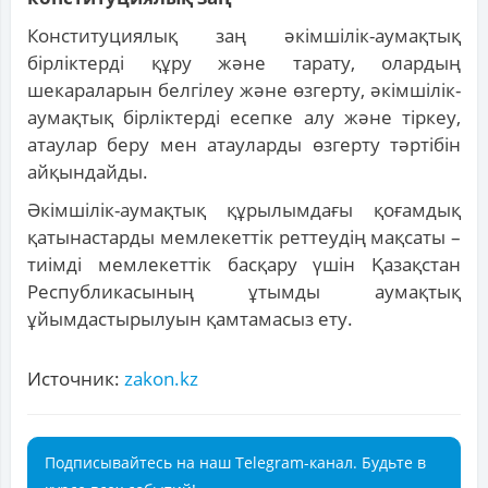
Конституциялық заң әкімшілік-аумақтық
бірліктерді құру және тарату, олардың
шекараларын белгілеу және өзгерту, әкімшілік-
аумақтық бірліктерді есепке алу және тіркеу,
атаулар беру мен атауларды өзгерту тәртібін
айқындайды.
Әкімшілік-аумақтық құрылымдағы қоғамдық
қатынастарды мемлекеттік реттеудің мақсаты –
тиімді мемлекеттік басқару үшін Қазақстан
Республикасының ұтымды аумақтық
ұйымдастырылуын қамтамасыз ету.
Источник:
zakon.kz
Подписывайтесь на наш Telegram-канал. Будьте в