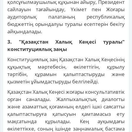
қолсұғылмаушылық құқынан айыру, Президент
сайлауын тағайындау, Үкімет пен Жоғары
аудиторлық палатаның республикалық
бюджеттің орындалуы туралы есептерін бекіту
айқындалады.
3. "Қазақстан Халық Кеңесі туралы"
конституциялық заңы
Конституциялық заң Қазақстан Халық Кеңесінің
құқықтық мәртебесін, өкілеттігін, құрылу
тәртібін, құрамын қалыптастыруды және
қызметін ұйымдастыруды белгілейді.
Қазақстан Халық Кеңесі жоғары консультативтік
орган саналады. Жалпыхалықтық диалогты
және азаматтық қоғамның елдегі ішкі саясатты
қалыптастыруға қатысуын қамтамасыз ету
мақсатында құрылады. Кең ауқымдағы
өкілеттікке, соның ішінде заңнамалық бастама