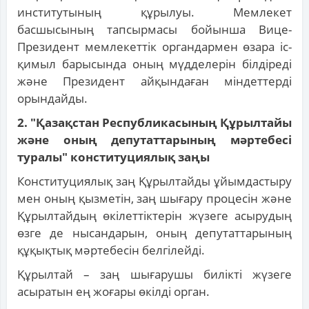
институтының құрылуы. Мемлекет
басшысының тапсырмасы бойынша Вице-
Президент мемлекеттік органдармен өзара іс-
қимыл барысында оның мүдделерін білдіреді
және Президент айқындаған міндеттерді
орындайды.
2. "Қазақстан Республикасының Құрылтайы
және оның депутаттарының мәртебесі
туралы" конституциялық заңы
Конституциялық заң Құрылтайды ұйымдастыру
мен оның қызметін, заң шығару процесін және
Құрылтайдың өкілеттіктерін жүзеге асырудың
өзге де нысандарын, оның депутаттарының
құқықтық мәртебесін белгілейді.
Құрылтай – заң шығарушы билікті жүзеге
асыратын ең жоғары өкілді орган.