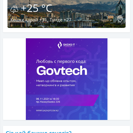
+25 °C
Кешке қарай +31, Түнде +27