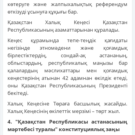
көтеруге және жалпыхалықтық референдум
өткізуді ұсынуға құқығы бар.
Қазақстан Халық Кеңесі Қазақстан
Республикасының азаматтарынан құралады.
Кеңес құрамында тепе-теңдік қағидаты
негізінде этномәдени және қоғамдық
бірлестіктердің, сондай-ақ астананың,
облыстардың, республикалық маңызы бар
қалалардың мәслихаттары мен қоғамдық
кеңестерінің атынан 42 адамнан өкілдік етеді,
оны Қазақстан Республикасының Президенті
бекітеді.
Халық Кеңесіне Төраға басшылық жасайды.
Халық Кеңесінің өкілеттік мерзімі – төрт жыл.
4. "Қазақстан Республикасы астанасының
мәртебесі туралы" конституциялық заңы