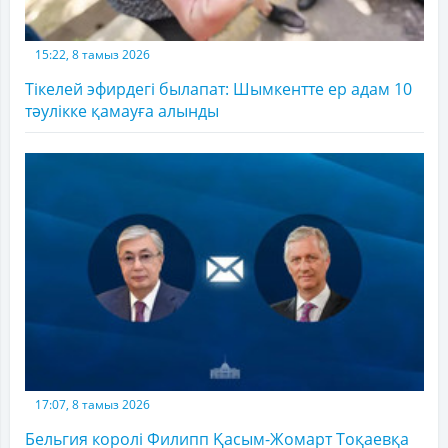
15:22, 8 тамыз 2026
Тікелей эфирдегі былапат: Шымкентте ер адам 10
тәулікке қамауға алынды
17:07, 8 тамыз 2026
Бельгия королі Филипп Қасым-Жомарт Тоқаевқа