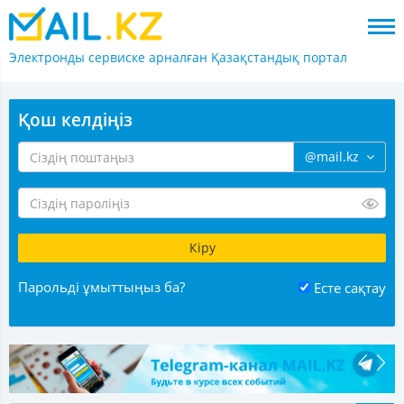
Электронды сервиске арналған
Қазақстандық портал
Қош келдіңіз
@mail.kz
Парольді ұмыттыңыз ба?
Есте сақтау