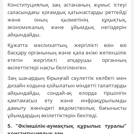
Конституциялық заң астананың жұмыс істеуі
саласындағы қоғамдық қатынастарды реттейді
және оның қызметінің құқықтық,
экономикалық және ұйымдық негіздерін
айқындайды.
Құжатта мәслихаттың, жергілікті өзін өзі
басқару органының және қала әкімі жетекшілік
ететін жергілікті атқарушы органның
өкілеттіктері нақты белгіленген.
Заң шаһардың бірыңғай сәулеттік келбеті мен
дизайн кодына қойылатын міндетті талаптарды
айқындайды, сондай-ақ елорда тіршілігін
қамтамасыз ету және инфрақұрылымды
дамыту жөніндегі ведомстволық бағынысты
ұйымдардың өкілеттіктерін бекітеді.
5. "Әкімшілік-аумақтық құрылыс туралы"
конституциялық заң