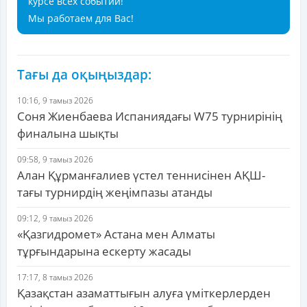
курсе всех событий!
Мы работаем для Вас!
Тағы да оқыңыздар:
10:16, 9 тамыз 2026
Соня Жиенбаева Испаниядағы W75 турнирінің
финалына шықты
09:58, 9 тамыз 2026
Алан Құрманғалиев үстел теннисінен АҚШ-
тағы турнирдің жеңімпазы атанды
09:12, 9 тамыз 2026
«Қазгидромет» Астана мен Алматы
тұрғындарына ескерту жасады
17:17, 8 тамыз 2026
Қазақстан азаматтығын алуға үміткерлерден