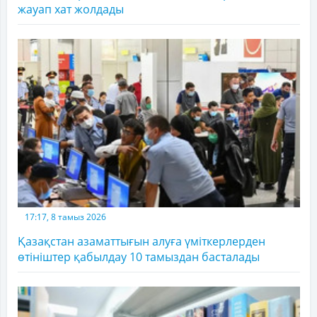
жауап хат жолдады
17:17, 8 тамыз 2026
Қазақстан азаматтығын алуға үміткерлерден
өтініштер қабылдау 10 тамыздан басталады