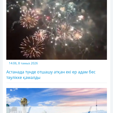
14:06, 8 тамыз 2026
Астанада түнде отшашу атқан екі ер адам бес
тәулікке қамалды