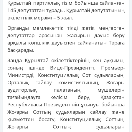
Құрылтай партиялық тізім бойынша сайланған
145 депутаттан тұрады. Құрылтай депутатының
өкілеттілік мерзімі – 5 жыл.
Органды мемлекеттік тілді жетік меңгерген
депутаттар арасынан жасырын дауыс беру
арқылы көпшілік дауыспен сайланатын Төраға
басқарады.
Заңда Құрылтай өкілеттіктерінің кең ауқымы,
соның ішінде Вице-Президентті, Премьер-
Министрді, Конституциялық Сот судьяларын,
Орталық сайлау комиссиясының, Жоғары
аудиторлық палатаның мүшелерін
тағайындауға келісім беру, Қазақстан
Республикасы Президентінің ұсынуы бойынша
Жоғарғы Соттың судьяларын сайлау және
қызметтен босату, Конституциялық Соттың,
Жоғарғы Соттың судьяларын