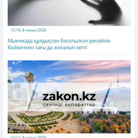
12:19, 8 тамыз 2026
Мьянмада құлдықтан босатылған ресейлік
бойжеткен тағы да жоғалып кетті
13:12, 8 тамыз 2026