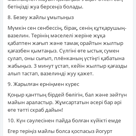
бетіңізді жуа берсеңіз болады.
8. Безеу жайлы ұмытыңыз
Мүмкін сен сенбессің, бірақ, сенің құтқарушың-
вазелин. Терінің мәселелі жеріне жұқа
қабатпен жағып және тамақ орайтын жылтыр
қағазбен қымтаңыз. Сүлгіні өте ыстық сумен
сулап, оны сығып, плёнканың үстіңгі қабатына
жабыңыз. 3 минут ұстап, кейін жылтыр қағазды
алып тастап, вазелинді жуу қажет.
9. Жарылған ерніңмен күрес
Қоңыр қанттың бірдей бөлігін, бал және зәйтүн
майын араластыр. Жұмсартатын әсері бар әрі
өте тәтті скраб дайын!
10. Күн сәулесінен пайда болған күйікті емде
Егер теріңіз майлы болса қоспасыз йогурт