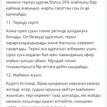
немесе теріңіз құрғақ болса 20% майлығы бар
қаймақ жағыңыз. жарты сағаттан соң ізі де
қалмайды.
11. Теріңді сергіт
Алма сірке суын тоник ретінде қолдануға
болады. Ол безеуді құрғатып, теріні
зарарсыздандырады және бастысы, керемет
тазартады. Теріні аса құрғатып жібермес үшін,
сірке суға аздаған бал мен лаванданың эфир
майын қосқан абзал. Мұндай тоник
тоңазытқышта бір аптаға дейін шыдайды.
12. Маймен жуын
Күдікті естіледі. Бірақ қолданып көрсеңіз көзіңіз
жетеді: егер, судың орнына зәйтүн майымен
жуынсан, тері керемет таза, ылғалды, иіс майды
немесе лосьонды қажет етпейтін, сонымен