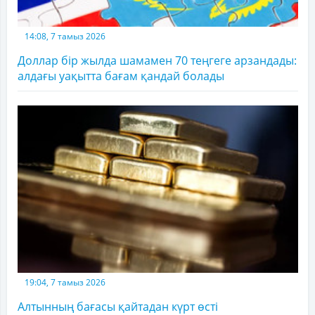
14:08, 7 тамыз 2026
Доллар бір жылда шамамен 70 теңгеге арзандады:
алдағы уақытта бағам қандай болады
19:04, 7 тамыз 2026
Алтынның бағасы қайтадан күрт өсті