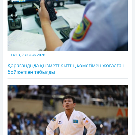
14:13, 7 тамыз 2026
Қарағандыда қызметтік иттің көмегімен жоғалған
бойжеткен табылды