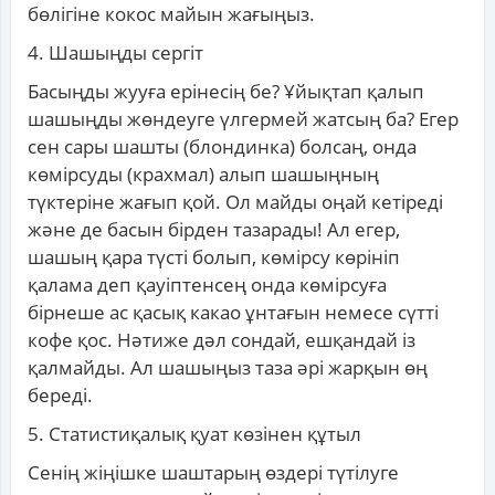
бөлігіне кокос майын жағыңыз.
4. Шашыңды сергіт
Басыңды жууға ерінесің бе? Ұйықтап қалып
шашыңды жөндеуге үлгермей жатсың ба? Егер
сен сары шашты (блондинка) болсаң, онда
көмірсуды (крахмал) алып шашыңның
түктеріне жағып қой. Ол майды оңай кетіреді
және де басын бірден тазарады! Ал егер,
шашың қара түсті болып, көмірсу көрініп
қалама деп қауіптенсең онда көмірсуға
бірнеше ас қасық какао ұнтағын немесе сүтті
кофе қос. Нәтиже дәл сондай, ешқандай із
қалмайды. Ал шашыңыз таза әрі жарқын өң
береді.
5. Статистиқалық қуат көзінен құтыл
Сенің жіңішке шаштарың өздері түтілуге