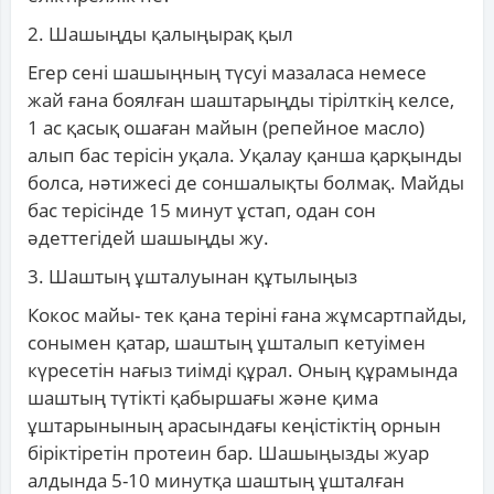
2. Шашыңды қалыңырақ қыл
Егер сені шашыңның түсуі мазаласа немесе
жай ғана боялған шаштарыңды тірілткің келсе,
1 ас қасық ошаған майын (репейное масло)
алып бас терісін уқала. Уқалау қанша қарқынды
болса, нәтижесі де соншалықты болмақ. Майды
бас терісінде 15 минут ұстап, одан сон
әдеттегідей шашыңды жу.
3. Шаштың ұшталуынан құтылыңыз
Кокос майы- тек қана теріні ғана жұмсартпайды,
сонымен қатар, шаштың ұшталып кетуімен
күресетін нағыз тиімді құрал. Оның құрамында
шаштың түтікті қабыршағы және қима
ұштарынының арасындағы кеңістіктің орнын
біріктіретін протеин бар. Шашыңызды жуар
алдында 5-10 минутқа шаштың ұшталған