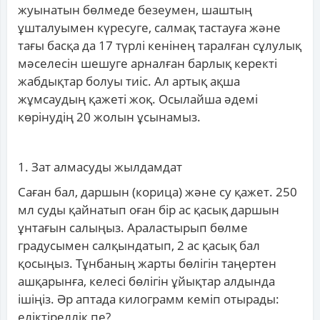
жуынатын бөлмеде безеумен, шаштың
ұшталуымен күресуге, салмақ тастауға және
тағы басқа да 17 түрлі кенінең таралған сұлулық
мәселесін шешуге арналған барлық керекті
жабдықтар болуы тиіс. Ал артық ақша
жұмсаудың қажеті жоқ. Осылайша әдемі
көрінудің 20 жолын ұсынамыз.
1. Зат алмасуды жылдамдат
Саған бал, даршын (корица) және су қажет. 250
мл суды қайнатып оған бір ас қасық даршын
ұнтағын салыңыз. Араластырып бөлме
градусымен салқындатып, 2 ас қасық бал
қосыңыз. Тұнбаның жарты бөлігін таңертен
ашқарынға, келесі бөлігін ұйықтар алдында
ішіңіз. Әр аптада килограмм кеміп отырады:
еліктіреллік пе?