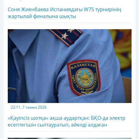
Соня Жиенбаева Испаниядағы W75 турнирінің
жартылай финалына шықты
22:11, 7 тамыз 2026
«Қауіпсіз шотқа» ақша аудартқан: БҚО-да электр
есептегішін сылтауратып, әйелді алдаған