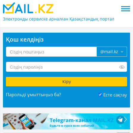
Электронды сервиске арналған
Қазақстандық портал
Қош келдіңіз
@mail.kz
Парольді ұмыттыңыз ба?
Есте сақтау