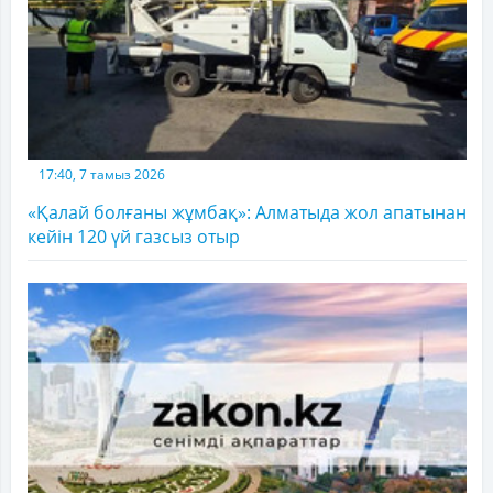
17:40, 7 тамыз 2026
«Қалай болғаны жұмбақ»: Алматыда жол апатынан
кейін 120 үй газсыз отыр