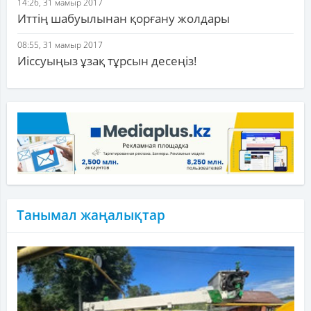
14:26, 31 мамыр 2017
Иттің шабуылынан қорғану жолдары
08:55, 31 мамыр 2017
Иіссуыңыз ұзақ тұрсын десеңіз!
Танымал жаңалықтар