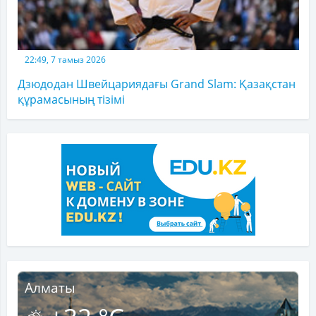
22:49, 7 тамыз 2026
Дзюдодан Швейцариядағы Grand Slam: Қазақстан
құрамасының тізімі
Алматы