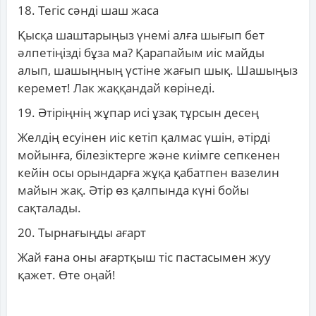
18. Тегіс сәнді шаш жаса
Қысқа шаштарыңыз үнемі алға шығып бет
әлпетіңізді бұза ма? Қарапайым иіс майды
алып, шашыңның үстіне жағып шық. Шашыңыз
керемет! Лак жаққандай көрінеді.
19. Әтіріңнің жұпар исі ұзақ тұрсын десең
Желдің есуінен иіс кетіп қалмас үшін, әтірді
мойынға, білезіктерге және киімге сепкенен
кейін осы орындарға жұқа қабатпен вазелин
майын жақ. Әтір өз қалпында күні бойы
сақталады.
20. Тырнағыңды ағарт
Жай ғана оны ағартқыш тіс пастасымен жуу
қажет. Өте оңай!