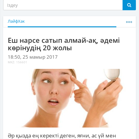
ЛайфХак
Еш нарсе сатып алмай-ақ, әдемі
көрінудің 20 жолы
18:50, 25 мамыр 2017
MKZ: 156601
Әр қызда ең керекті деген, яғни, ас үй мен