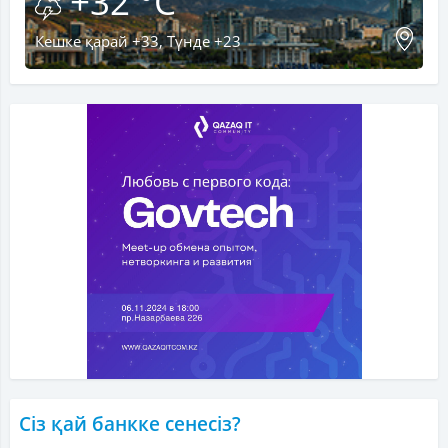
+32 °C
Кешке қарай +33, Түнде +23
Сіз қай банкке сенесіз?