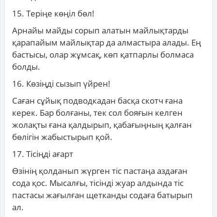
15. Теріңе көңіл бөл!
Арнайы майды сорып алатын майлықтарды
қарапайым майлықтар да алмастыра алады. Ең
бастысы, олар жұмсақ, көп қатпарлы болмаса
болды.
16. Көзіңді сызып үйрен!
Саған сұйық подводкадан басқа скотч ғана
керек. Бар болғаны, тек сол бояғын келген
жолақты ғана қалдырып, қабағыңның қалған
бөлігін жабыстырып қой.
17. Тісіңді ағарт
Өзінің қолданып жүрген тіс пастаңа аздаған
сода қос. Мысалғы, тісінді жуар алдында тіс
пастасы жағылған щетканды содаға батырып
ал.