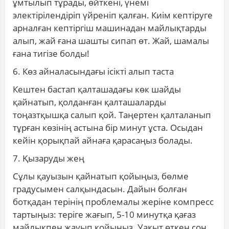
ұмтылып тұрады, өйткені, үнемі
электірілендіріп үйреніп қалған. Киім кептіруге
арналған кептіргіш машинадан майлықтарды
алып, жай ғана шашты сипап өт. Жай, шамалы
ғана тигізе болды!
6. Көз айналасындағы ісікті алып таста
Кештен бастап қалташадағы көк шайды
қайнатып, қолданған қалташаларды
тоңазтқышқа салып қой. Таңертен қалталанып
тұрған көзінің астына бір минут ұста. Осыдан
кейін қорықпай айнаға қарасаңыз болады.
7. Қызаруды жең
Сұлы қауызын қайнатып қойыңыз, бөлме
градусымен салқындасын. Дайын болған
ботқадан терінің проблемалы жеріне компресс
тартыңыз: теріге жағып, 5-10 минутқа қағаз
майлықпен жауып қойыңыз. Уақыт өткен соң