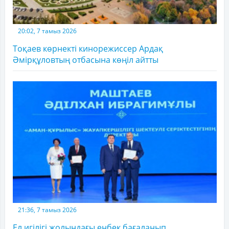
20:02, 7 тамыз 2026
Тоқаев көрнекті кинорежиссер Ардақ
Әмірқұловтың отбасына көңіл айтты
21:36, 7 тамыз 2026
Ел игілігі жолындағы еңбек бағаланып,