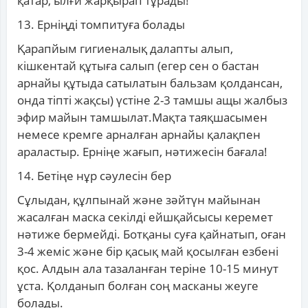
қатар, ылғи жарқырап тұрады!
13. Ерніңді томпитуға болады
Қарапйым гигиеналық далапты алып,
кішкентай құтыға салып (егер сен о бастан
арнайы құтыда сатылатын бальзам қолдансан,
онда тіпті жақсы) үстіне 2-3 тамшы ащы жалбыз
эфир майын тамшылат.Мақта таяқшасымен
немесе кремге арналған арнайы қалақпен
араластыр. Ерніңе жағып, нәтижесін бағала!
14. Бетіңе нұр сәулесін бер
Сұлыдан, құлпынай және зәйтүн майынан
жасалған маска секілді ейшқайсысы керемет
нәтиже бермейді. Ботқаны суға қайнатып, оған
3-4 жеміс және бір қасық май қосылған езбені
қос. Алдын ала тазаланған теріне 10-15 минут
ұста. Қолданып болған соң масканы жеуге
болады.