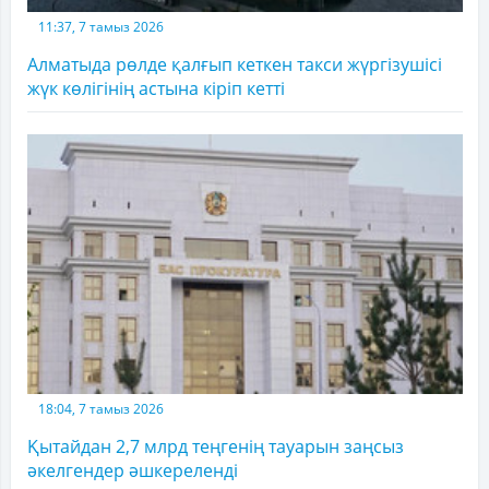
11:37, 7 тамыз 2026
Алматыда рөлде қалғып кеткен такси жүргізушісі
жүк көлігінің астына кіріп кетті
18:04, 7 тамыз 2026
Қытайдан 2,7 млрд теңгенің тауарын заңсыз
әкелгендер әшкереленді