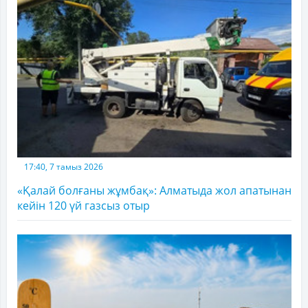
17:40, 7 тамыз 2026
«Қалай болғаны жұмбақ»: Алматыда жол апатынан
кейін 120 үй газсыз отыр