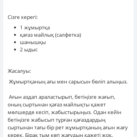
Сізге керегі:
1 жұмыртқа
қағаз майлық (салфетка)
шанышқы
2 ыдыс
Жасалуы:
Жұмыртқаның ағы мен сарысын бөліп алыңыз.
Ағын аздап араластырып, бетіңізге жағып,
оның сыртынан қағаз майлықты қажет
мөлшерде кесіп, жабыстырыңыз. Одан кейін
бетіңізге жабысып тұрған қағаздардың
сыртынан тағы бір рет жұмыртқаның ағын жағу
керек. Бірақ тым көп жағудың қажеті жоқ.