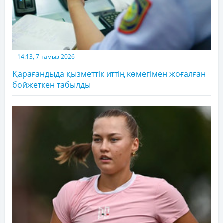
14:13, 7 тамыз 2026
Қарағандыда қызметтік иттің көмегімен жоғалған
бойжеткен табылды