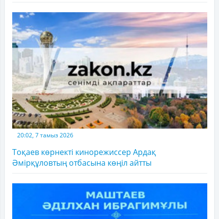
20:02, 7 тамыз 2026
Тоқаев көрнекті кинорежиссер Ардақ
Әмірқұловтың отбасына көңіл айтты