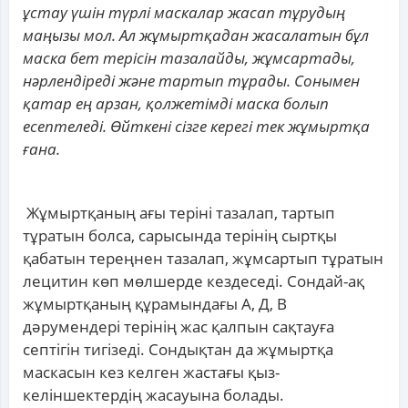
ұстау үшін түрлі маскалар жасап тұрудың
маңызы мол. Ал жұмыртқадан жасалатын бұл
маска бет терісін тазалайды, жұмсартады,
нәрлендіреді және тартып тұрады. Сонымен
қатар ең арзан, қолжетімді маска болып
есептеледі. Өйткені сізге керегі тек жұмыртқа
ғана.
Жұмыртқаның ағы теріні тазалап, тартып
тұратын болса, сарысында терінің сыртқы
қабатын тереңнен тазалап, жұмсартып тұратын
лецитин көп мөлшерде кездеседі. Сондай-ақ
жұмыртқаның құрамындағы А, Д, В
дәрумендері терінің жас қалпын сақтауға
септігін тигізеді. Сондықтан да жұмыртқа
маскасын кез келген жастағы қыз-
келіншектердің жасауына болады.