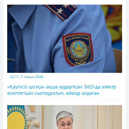
22:11, 7 тамыз 2026
«Қауіпсіз шотқа» ақша аудартқан: БҚО-да электр
есептегішін сылтауратып, әйелді алдаған