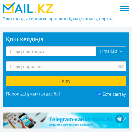
Электронды сервиске арналған
Қазақстандық портал
Қош келдіңіз
@mail.kz
Парольді ұмыттыңыз ба?
Есте сақтау