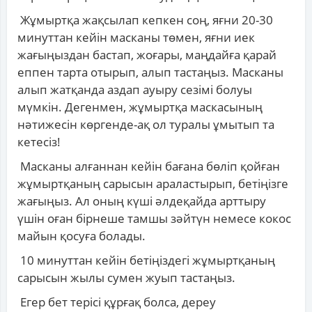
Жұмыртқа жақсылап кепкен соң, яғни 20-30
минуттан кейін масканы төмен, яғни иек
жағыңыздан бастап, жоғары, маңдайға қарай
еппен тарта отырып, алып тастаңыз. Масканы
алып жатқанда аздап ауыру сезімі болуы
мүмкін. Дегенмен, жұмыртқа маскасының
нәтижесін көргенде-ақ ол туралы ұмытып та
кетесіз!
Масканы алғаннан кейін бағана бөліп қойған
жұмыртқаның сарысын араластырып, бетіңізге
жағыңыз. Ал оның күші әлдеқайда арттыру
үшін оған бірнеше тамшы зәйтүн немесе кокос
майын қосуға болады.
10 минуттан кейін бетіңіздегі жұмыртқаның
сарысын жылы сумен жуып тастаңыз.
Егер бет терісі құрғақ болса, дереу