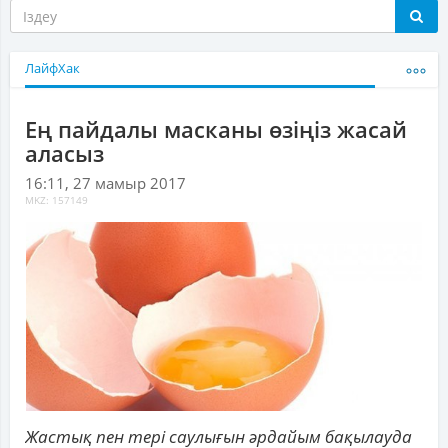
ЛайфХак
Ең пайдалы масканы өзіңіз жасай
аласыз
16:11, 27 мамыр 2017
MKZ: 157149
Жастық пен тері саулығын әрдайым бақылауда