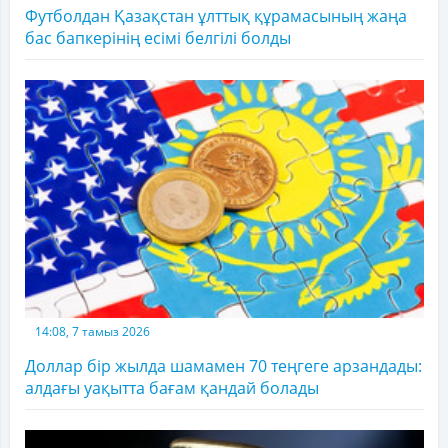
Футболдан Қазақстан ұлттық құрамасының жаңа
бас бапкерінің есімі белгілі болды
14:08, 7 тамыз 2026
Доллар бір жылда шамамен 70 теңгеге арзандады:
алдағы уақытта бағам қандай болады