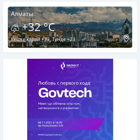
Алматы
+32 °C
Кешке қарай +33, Түнде +23