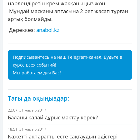
нәрлендіретін крем жаққаныңыз жөн.
Мұндай масканы аптасына 2 рет жасап тұрған
артық болмайды.
Дереккөз:
anabol.kz
Подписывайтесь на наш Telegram-канал. Будьте в
курсе всех событий!
Мы работаем для Вас!
Тағы да оқыңыздар:
22:07, 31 мамыр 2017
Баланы қалай дұрыс мақтау керек?
18:51, 31 мамыр 2017
Қажетті ақпаратты есте сақтаудың әдістері