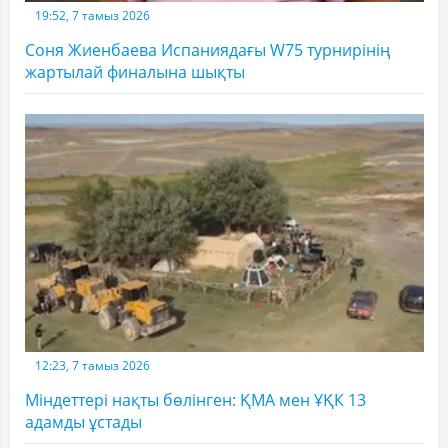
19:52, 7 тамыз 2026
Соня Жиенбаева Испаниядағы W75 турнирінің
жартылай финалына шықты
12:23, 7 тамыз 2026
Міндеттері нақты бөлінген: ҚМА мен ҰҚК 13
адамды ұстады