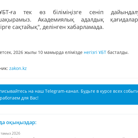
"ҰБТ-ға тек өз біліміңізге сеніп дайындал
шақырамыз. Академиялық адалдық қағидала
ірге сақтайық", делінген хабарламада.
кетсек, 2026 жылы 10 мамырда елімізде
негізгі ҰБТ
басталды.
ник:
zakon.kz
писывайтесь на наш Telegram-канал. Будьте в курсе всех событ
работаем для Вас!
 да оқыңыздар:
5 тамыз 2026