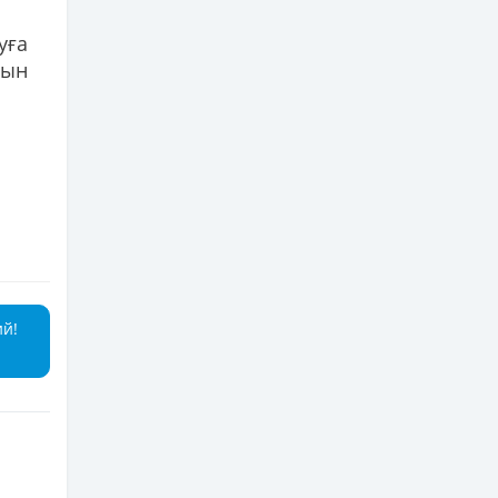
уға
рын
ий!