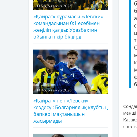
б
11:25, 5 тамыз 2026
«Қайрат» құрамасы «Левски»
а
командасынан 0:1 есебімен
жеңіліп қалды: Уразбахтин
ойынға пікір білдірді
ф
б
11:46, 5 тамыз 2026
«Қайрат» пен «Левски»
Сонда
кездесуі: Болгариялық клубтың
менші
бапкері мақтанышын
Қазақ
жасырмады
соғат