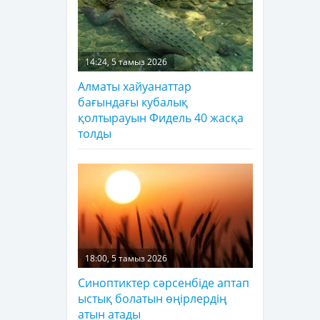
14:24, 5 тамыз 2026
Алматы хайуанаттар
бағындағы кубалық
қолтырауын Фидель 40 жасқа
толды
18:00, 5 тамыз 2026
Синоптиктер сәрсенбіде аптап
ыстық болатын өңірлердің
атын атады