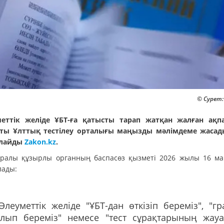
© Сурет:
еттік желіде ҰБТ-ға қатысты тарап жатқан жалған ақп
ты Ұлттық тестілеу орталығы маңызды мәлімдеме жасад
рлайды
Zakon.kz
.
уралы құзырлы органның баспасөз қызметі 2026 жылы 16 м
лады:
Әлеуметтік желіде "ҰБТ-дан өткізіп береміз", "гр
алып береміз" немесе "тест сұрақтарының жау