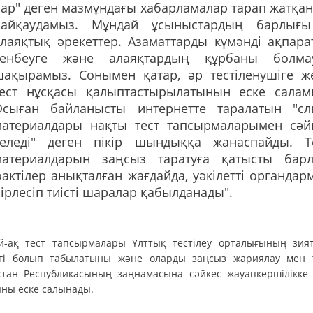
ар" деген мазмұндағы хабарламалар тарап жатқа
байқаудамыз. Мұндай ұсыныстардың барлығ
лаяқтық әрекеттер. Азаматтарды күмәнді ақпара
сенбеуге және алаяқтардың құрбаны болма
шақырамыз. Сонымен қатар, әр тестіленушіге ж
тест нұсқасы қалыптастырылатынын еске салам
Осыған байланысты интернетте таралатын "сл
материалдары нақты тест тапсырмаларымен сәй
келеді" деген пікір шындыққа жанаспайды. Т
материалдарын заңсыз таратуға қатысты бар
актілер анықталған жағдайда, уәкілетті органдар
ірлесіп тиісті шаралар қабылданады".
й-ақ тест тапсырмалары Ұлттық тестілеу орталығының зият
гі болып табылатыны және оларды заңсыз жариялау мен 
стан Республикасының заңнамасына сәйкес жауапкершілікке 
ыны еске салынады.