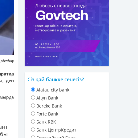
 pixabay
аратқа
Сіз қай банкке сенесіз?
ы, деп
Alatau city bank
амырда
Altyn Bank
Bereke Bank
Forte Bank
Банк RBK
ант
Банк ЦентрКредит
абы
Евразийский Банк