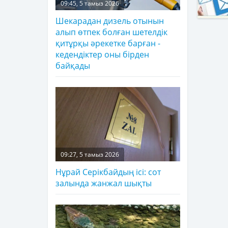
09:45, 5 тамыз 2026
Шекарадан дизель отынын
алып өтпек болған шетелдік
қитұрқы әрекетке барған -
кедендіктер оны бірден
байқады
09:27, 5 тамыз 2026
Нұрай Серікбайдың ісі: сот
залында жанжал шықты