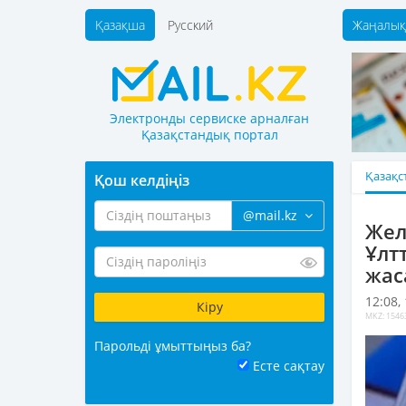
Қазақша
Русский
Жаңалық
Электронды сервиске арналған
Қазақстандық портал
Қазақс
Қош келдіңіз
@mail.kz
Жел
Ұлт
жас
12:08,
MKZ: 1546
Парольді ұмыттыңыз ба?
Есте сақтау