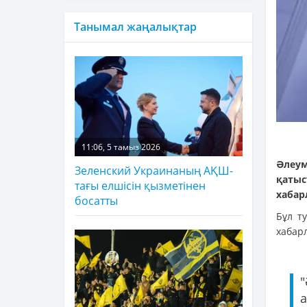
Танымал жаңалықтар
11:06, 5 тамыз 2026
Әлеум
Зеленский Украинаның АҚШ-
қатыс
тағы елшісін қызметінен
хаба
босатты
Бұл т
хабар
"