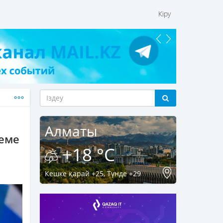
Кіру
Алматы
деме
+18 °C
Кешке қарай +25, Түнде +29