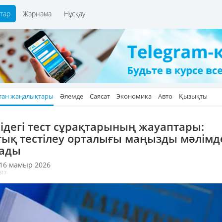
тар
Жарнама
Нұсқау
тан жаңалықтары
Әлемде
Саясат
Экономика
Авто
Қызықты
ідегі тест сұрақтарының жауаптары:
тық тестілеу орталығы маңызды мәлім
ады
 16 мамыр 2026
317