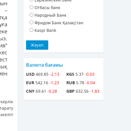
нын
Отбасы банк
ы –
Народный Банк
тқа
Фридом Банк Қазақстан
уға
Kaspi Bank
еке
ыз.
ив"
кес
ест
Валюта бағамы
лық
мен
USD
469.85
-2.13
KGS
5.37
-0.03
EUR
542.16
-1.23
RUB
5.78
-0.04
CNY
69.61
-0.28
GBP
632.56
-1.83
керлік
тарату
әкеліп