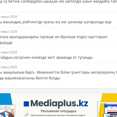
а су бетіне сапбордпен шыққан екі шетелдік қиын жағдайға тап
5 тамыз 2026
ы жаһандық рейтингіде ауасы ең лас қалалар қатарында жүр
5 тамыз 2026
тың орындауындағы түрікше ән бірнеше елдің чарттарын
дыруда
5 тамыз 2026
айдың кесірінен елімізде жеті орманда от тұтанды
5 тамыз 2026
 жаңалығым бар!». Мемлекеттік білім гранттары иегерлерінің ті
да жарияланатыны белгілі болды