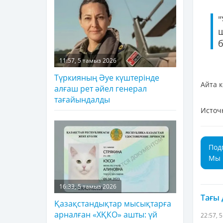
б
11:57, 5 тамыз 2026
Түркияның Әуе күштерінде
Айта 
алғаш рет әйел генерал
тағайындалды
Источ
Под
Мы 
16:33, 5 тамыз 2026
Тағы
Қазақстандықтар мысықтарға
арналған «ХҚКО» ашты: үй
22:57, 