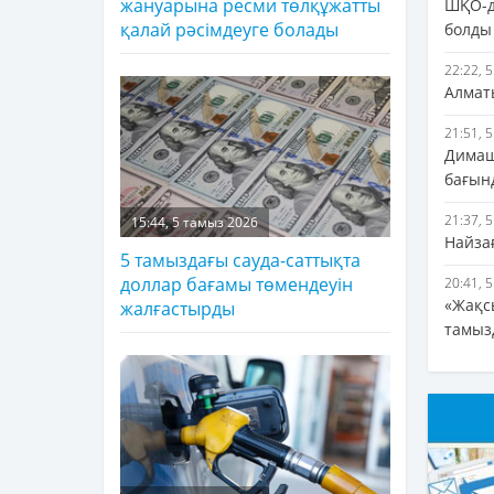
жануарына ресми төлқұжатты
ШҚО-д
қалай рәсімдеуге болады
болды
22:22, 
Алмат
21:51, 
Димаш
бағын
21:37, 
15:44, 5 тамыз 2026
Найзағ
5 тамыздағы сауда-саттықта
доллар бағамы төмендеуін
20:41, 
«Жақсы
жалғастырды
тамыз