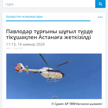
Қазақстан жаңалықтары
Павлодар тұрғыны шұғыл түрде
тікұшақпен Астанаға жеткізілді
11:13, 16 мамыр 2026
MKZ: 1546308
© Сурет: ҚР ТЖМ баспасөз қызметі