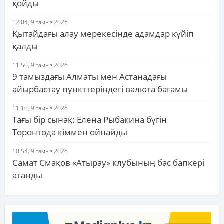
қойды
12:04, 9 тамыз 2026
Қытайдағы алау мерекесінде адамдар күйіп
қалды
11:50, 9 тамыз 2026
9 тамыздағы Алматы мен Астанадағы
айырбастау пункттеріндегі валюта бағамы
11:10, 9 тамыз 2026
Тағы бір сынақ: Елена Рыбакина бүгін
Торонтода кіммен ойнайды
10:54, 9 тамыз 2026
Самат Смақов «Атырау» клубының бас бапкері
атанды