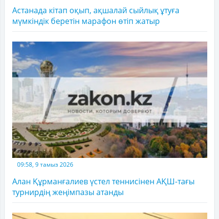
Астанада кітап оқып, ақшалай сыйлық ұтуға
мүмкіндік беретін марафон өтіп жатыр
09:58, 9 тамыз 2026
Алан Құрманғалиев үстел теннисінен АҚШ-тағы
турнирдің жеңімпазы атанды