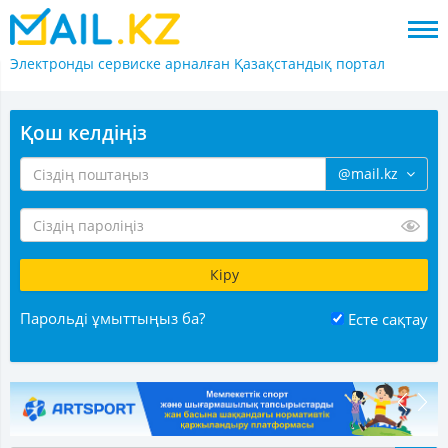
Электронды сервиске арналған
Қазақстандық портал
Қош келдіңіз
@mail.kz
Парольді ұмыттыңыз ба?
Есте сақтау