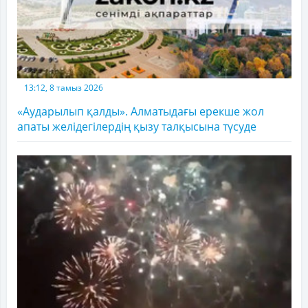
13:12, 8 тамыз 2026
«Аударылып қалды». Алматыдағы ерекше жол
апаты желідегілердің қызу талқысына түсуде