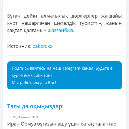
Бұған дейін алматылық дәрігерлер жағдайы
күрт нашарлаған шетелдік туристтің жанын
сақтап қалғанын
жазғанбыз
.
Источник:
zakon.kz
Подписывайтесь на наш Telegram-канал. Будьте в
курсе всех событий!
Мы работаем для Вас!
Тағы да оқыңыздар:
12:35, 9 тамыз 2026
Иран Ормуз бұғазын ашу үшін қатаң талаптар