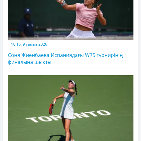
10:16, 9 тамыз 2026
Соня Жиенбаева Испаниядағы W75 турнирінің
финалына шықты