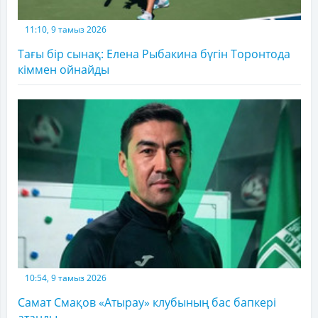
11:10, 9 тамыз 2026
Тағы бір сынақ: Елена Рыбакина бүгін Торонтода
кіммен ойнайды
10:54, 9 тамыз 2026
Самат Смақов «Атырау» клубының бас бапкері