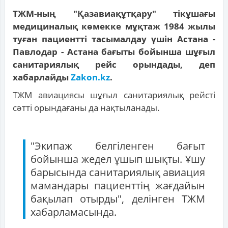
ТЖМ-ның "Қазавиақұтқару" тікұшағы
медициналық көмекке мұқтаж 1984 жылы
туған пациентті тасымалдау үшін Астана -
Павлодар - Астана бағыты бойынша шұғыл
санитариялық рейс орындады, деп
хабарлайды
Zakon.kz
.
ТЖМ авиациясы шұғыл санитариялық рейсті
сәтті орындағаны да нақтыланады.
"Экипаж белгіленген бағыт
бойынша жедел ұшып шықты. Ұшу
барысында санитариялық авиация
мамандары пациенттің жағдайын
бақылап отырды", делінген ТЖМ
хабарламасында.