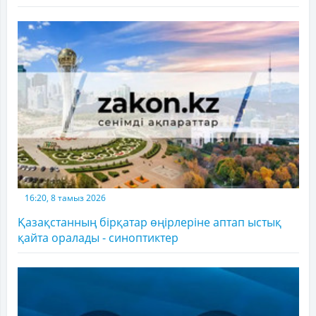
16:20, 8 тамыз 2026
Қазақстанның бірқатар өңірлеріне аптап ыстық
қайта оралады - синоптиктер