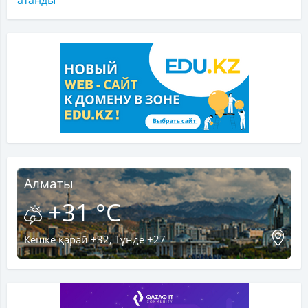
атанды
Алматы
+31 °C
Кешке қарай +32, Түнде +27