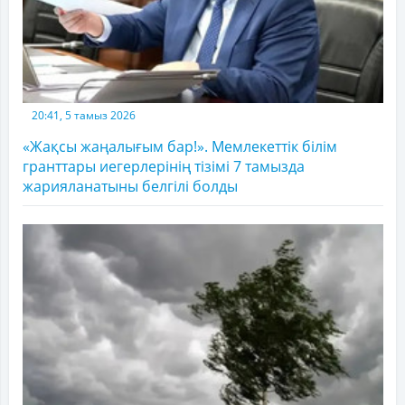
20:41, 5 тамыз 2026
«Жақсы жаңалығым бар!». Мемлекеттік білім
гранттары иегерлерінің тізімі 7 тамызда
жарияланатыны белгілі болды