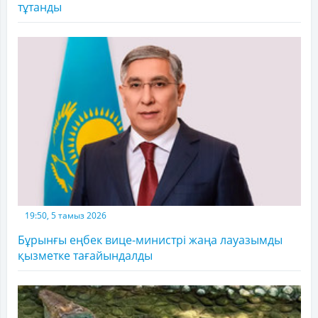
тұтанды
19:50, 5 тамыз 2026
Бұрынғы еңбек вице-министрі жаңа лауазымды
қызметке тағайындалды