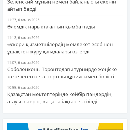
Зеленский мұның немен байланысты екенін
айтып берді
11:27, 6 тамыз 2026
Әлемдік нарықта алтын қымбаттады
11:12, 6 тамыз 2026
Әскери қызметшілердің мемлекет есебінен
ұшақпен жүру қағидалары өзгерді
11:07, 6 тамыз 2026
Соболенконы Торонтодағы турнирде жеңіске
жетелеген не - спортшы құпиясымен бөлісті
10:55, 6 тамыз 2026
Қазақстан мектептерінде кейбір пәндердің
атауы өзгеріп, жаңа сабақтар енгізілді