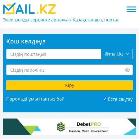
Электронды сервиске арналған
Қазақстандық портал
Қош келдіңіз
@mail.kz
Парольді ұмыттыңыз ба?
Есте сақтау