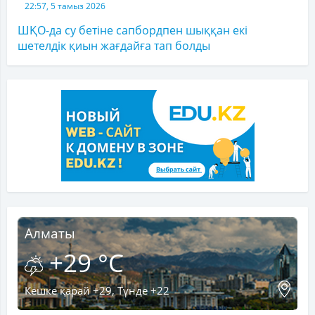
22:57, 5 тамыз 2026
ШҚО-да су бетіне сапбордпен шыққан екі
шетелдік қиын жағдайға тап болды
Алматы
+29 °C
Кешке қарай +29, Түнде +22