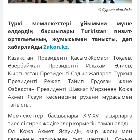
© Сурет: akorda.kz
Түркі мемлекеттері ұйымына мүше
елдердің басшылары Turkistan визит-
орталығының жұмысымен танысты, деп
хабарлайды
Zakon.kz
.
Қазақстан Президенті Қасым-Жомарт Тоқаев,
Әзербайжан Президенті Ильхам Әлиев,
Қырғызстан Президенті Садыр Жапаров, Түркия
Президенті Режеп Тайип Ердоған және
Өзбекстан Президенті Шавкат Мирзиеев Қожа
Ахмет Ясауи кесенесінің рухани мұрасымен
танысты.
Мемлекеттер басшылары XIV-XV ғасырларға
тиесілі cирек жәдігерлер көрмесін тамашалады.
Ол Қожа Ахмет Ясауидің өмір жолы мен
кесененің тарихынан сыр шертеді. Соның