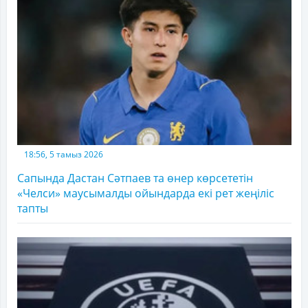
18:56, 5 тамыз 2026
Сапында Дастан Сәтпаев та өнер көрсететін
«Челси» маусымалды ойындарда екі рет жеңіліс
тапты