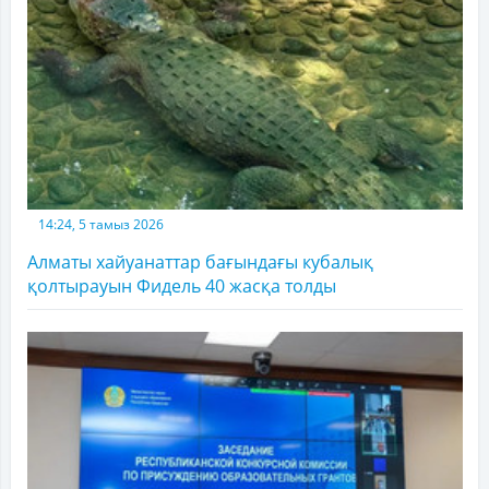
14:24, 5 тамыз 2026
Алматы хайуанаттар бағындағы кубалық
қолтырауын Фидель 40 жасқа толды