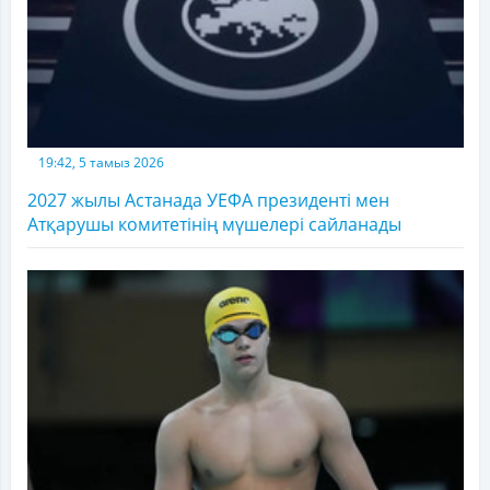
19:42, 5 тамыз 2026
2027 жылы Астанада УЕФА президенті мен
Атқарушы комитетінің мүшелері сайланады