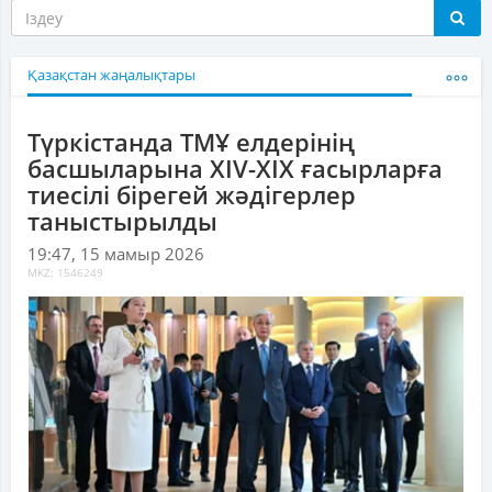
Қазақстан жаңалықтары
Түркістанда ТМҰ елдерінің
басшыларына XIV-XIX ғасырларға
тиесілі бірегей жәдігерлер
таныстырылды
19:47, 15 мамыр 2026
MKZ: 1546249