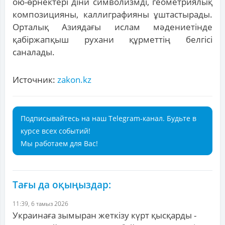
ою-өрнектері діни символизмді, геометриялық
композицияны, каллиграфияны ұштастырады.
Орталық Азиядағы ислам мәдениетінде
қабіржапқыш рухани құрметтің белгісі
саналады.
Источник:
zakon.kz
Подписывайтесь на наш Telegram-канал. Будьте в
курсе всех событий!
Мы работаем для Вас!
Тағы да оқыңыздар:
11:39, 6 тамыз 2026
Украинаға зымыран жеткізу күрт қысқарды -