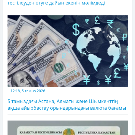
тестілеуден өтуге дайын екенін мәлімдеді
12:18, 5 тамыз 2026
5 тамыздағы Астана, Алматы және Шымкенттің
ақша айырбастау орындарындағы валюта бағамы