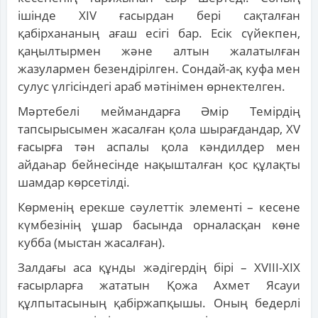
ішінде XIV ғасырдан бері сақталған
қабірхананың ағаш есігі бар. Есік сүйекпен,
қаңылтырмен және алтын жалатылған
жазулармен безендірілген. Сондай-ақ куфа мен
сулус үлгісіндегі араб мәтінімен өрнектелген.
Мәртебелі меймандарға Әмір Темірдің
тапсырысымен жасалған қола шырағдандар, XV
ғасырға тән аспалы қола кәндилдер мен
айдаһар бейнесінде нақышталған қос құлақты
шамдар көрсетілді.
Көрменің ерекше сәулеттік элементі – кесене
күмбезінің ұшар басында орналасқан көне
кубба (мыстан жасалған).
Залдағы аса құнды жәдігердің бірі – XVIII-XIX
ғасырларға жататын Қожа Ахмет Ясауи
құлпытасының қабіржапқышы. Оның бедерлі