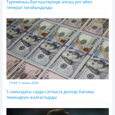
Түркияның Әуе күштерінде алғаш рет әйел
генерал тағайындалды
15:44, 5 тамыз 2026
5 тамыздағы сауда-саттықта доллар бағамы
төмендеуін жалғастырды