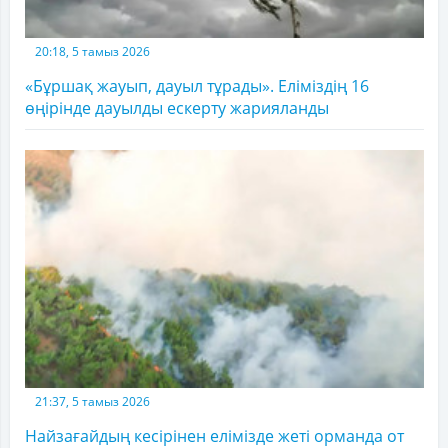
20:18, 5 тамыз 2026
«Бұршақ жауып, дауыл тұрады». Еліміздің 16
өңірінде дауылды ескерту жарияланды
21:37, 5 тамыз 2026
Найзағайдың кесірінен елімізде жеті орманда от