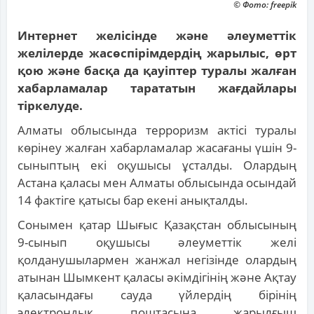
© Фото: freepik
Интернет желісінде және әлеуметтік
желілерде жасөспірімдердің жарылыс, өрт
қою және басқа да қауіптер туралы жалған
хабарламалар тарататын жағдайлары
тіркелуде.
Алматы облысында терроризм актісі туралы
көрінеу жалған хабарламалар жасағаны үшін 9-
сыныптың екі оқушысы ұсталды. Олардың
Астана қаласы мен Алматы облысында осындай
14 фактіге қатысы бар екені анықталды.
Сонымен қатар Шығыс Қазақстан облысының
9-сынып оқушысы әлеуметтік желі
қолданушылармен жанжал негізінде олардың
атынан Шымкент қаласы әкімдігінің және Ақтау
қаласындағы сауда үйлердің бірінің
электрондық поштасына жарылғыш