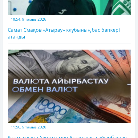
10:54, 9 тамыз 2026
Самат Смақов «Атырау» клубының бас бапкері
атанды
11:50, 9 тамыз 2026
9 тамыздағы Алматы мен Астанадағы айырбастау