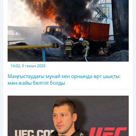
14:02, 9 тамыз 2026
Маңғыстаудағы мұнай кен орнында өрт шықты:
мән-жайы белгілі болды