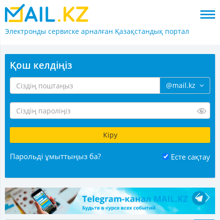
Электронды сервиске арналған
Қазақстандық портал
Қош келдіңіз
@mail.kz
Парольді ұмыттыңыз ба?
Есте сақтау