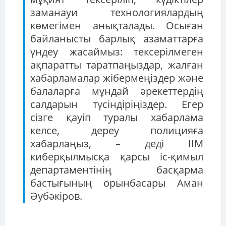
заманауи технологиялардың
көмегімен анықталады. Осыған
байланысты барлық азаматтарға
үндеу жасаймыз: тексерілмеген
ақпаратты таратпаңыздар, жалған
хабарламалар жібермеңіздер және
балаларға мұндай әрекеттердің
салдарын түсіндіріңіздер. Егер
сізге қауіп туралы хабарлама
келсе, дереу полицияға
хабарлаңыз, – деді ІІМ
киберқылмысқа қарсы іс-қимыл
департаментінің басқарма
бастығының орынбасары Аман
Әубәкіров.