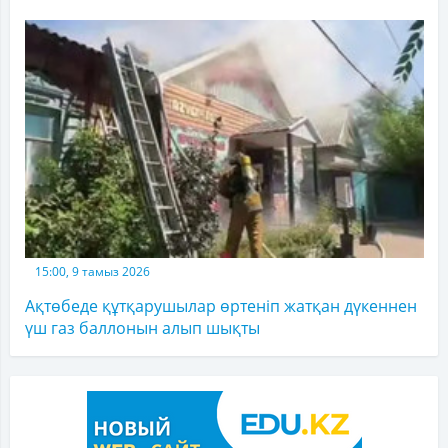
15:00, 9 тамыз 2026
Ақтөбеде құтқарушылар өртеніп жатқан дүкеннен
үш газ баллонын алып шықты