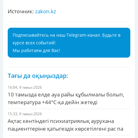
Источник:
zakon.kz
Подписывайтесь на наш Telegram-канал. Будьте в
курсе всех событий!
Мы работаем для Вас!
Тағы да оқыңыздар:
16:04, 9 тамыз 2026
10 тамызда елде ауа райы құбылмалы болып,
температура +44°C-қа дейін жетеді
15:33, 9 тамыз 2026
Ақтас кентіндегі психиатриялық аурухана
пациенттеріне қатыгездік көрсетілгені рас па