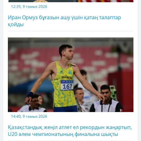
12:35, 9 тамыз 2026
Иран Ормуз бұғазын ашу үшін қатаң талаптар
қойды
14:40, 9 тамыз 2026
Қазақстандық жеңіл атлет ел рекордын жаңартып,
U20 әлем чемпионатының финалына шықты