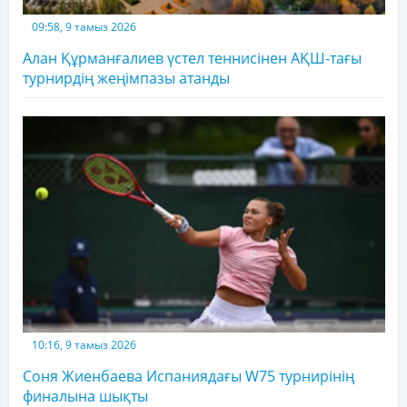
09:58, 9 тамыз 2026
Алан Құрманғалиев үстел теннисінен АҚШ-тағы
турнирдің жеңімпазы атанды
10:16, 9 тамыз 2026
Соня Жиенбаева Испаниядағы W75 турнирінің
финалына шықты