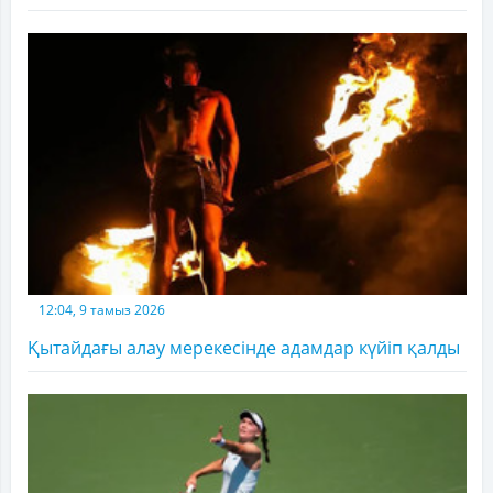
12:04, 9 тамыз 2026
Қытайдағы алау мерекесінде адамдар күйіп қалды