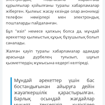
құрылғылар қойылғаны туралы хабарламалар
жіберген. Қылмыс жасау кезінде олар анонимді
телефон нөмірлері мен электрондық
пошталарды пайдаланған.
Бұл "әзіл" немесе қалжың болса да, мұндай
әрекеттер қылмыстық құқық бұзушылық болып
саналады.
Жалған қауіп туралы хабарламалар адамдар
арасында дүрбелең туғызып, шұғыл
қызметтердің жұмысына кедергі келтіреді.
Мұндай әрекеттер үшін бас
бостандығынан айыруға дейін
жауапкершілік қарастырылған.
Барлық осындай жағдайлар
мұқият тексеріліп, күдіктілер