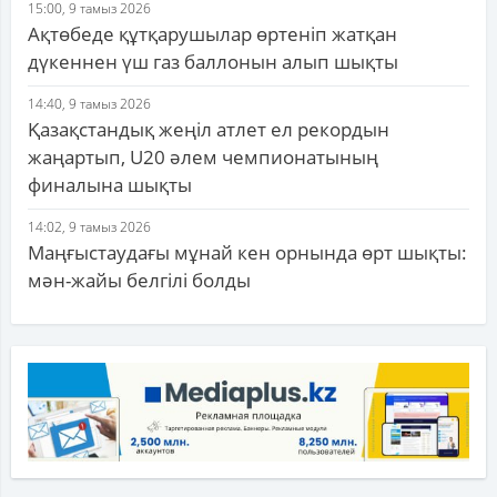
15:00, 9 тамыз 2026
Ақтөбеде құтқарушылар өртеніп жатқан
дүкеннен үш газ баллонын алып шықты
14:40, 9 тамыз 2026
Қазақстандық жеңіл атлет ел рекордын
жаңартып, U20 әлем чемпионатының
финалына шықты
14:02, 9 тамыз 2026
Маңғыстаудағы мұнай кен орнында өрт шықты:
мән-жайы белгілі болды