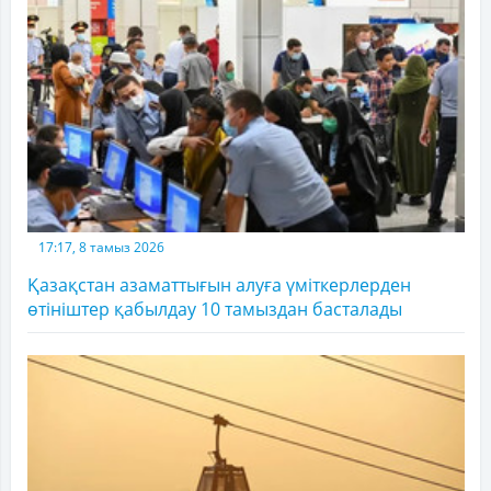
17:17, 8 тамыз 2026
Қазақстан азаматтығын алуға үміткерлерден
өтініштер қабылдау 10 тамыздан басталады