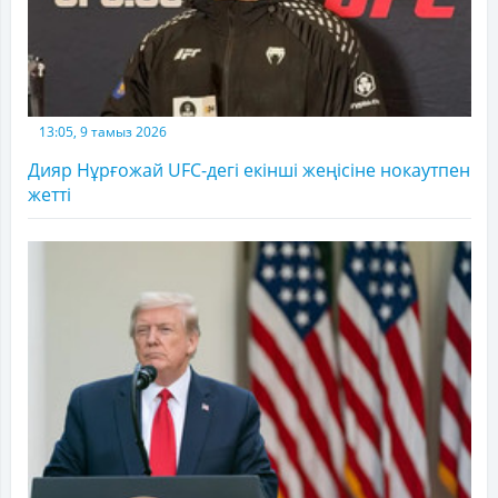
13:05, 9 тамыз 2026
Дияр Нұрғожай UFC-дегі екінші жеңісіне нокаутпен
жетті