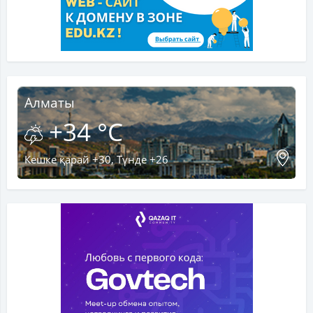
Алматы
+34 °C
Кешке қарай +30, Түнде +26