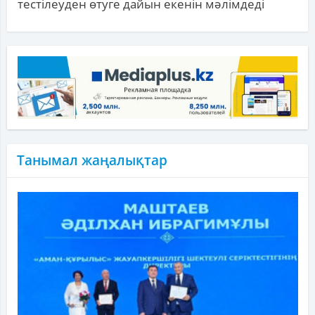
тестілеуден өтуге дайын екенін мәлімдеді
Танымал жаңалықтар