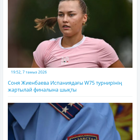
19:52, 7 тамыз 2026
Соня Жиенбаева Испаниядағы W75 турнирінің
жартылай финалына шықты