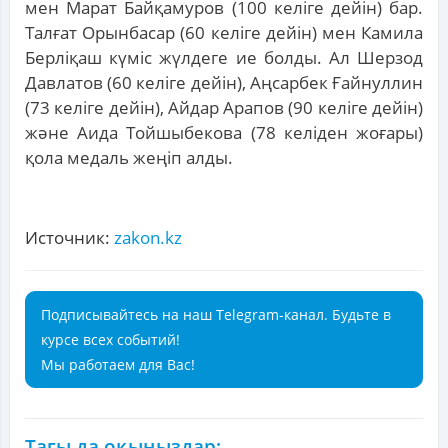
мен Марат Байқамуров (100 келіге дейін) бар.
Талғат Орынбасар (60 келіге дейін) мен Камила
Берліқаш күміс жүлдеге ие болды. Ал Шерзод
Давлатов (60 келіге дейін), Аңсарбек Ғайнуллин
(73 келіге дейін), Айдар Арапов (90 келіге дейін)
және Аида Тойшыбекова (78 келіден жоғары)
қола медаль жеңіп алды.
Источник:
zakon.kz
Подписывайтесь на наш Telegram-канал. Будьте в
курсе всех событий!
Мы работаем для Вас!
Тағы да оқыңыздар: