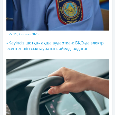
22:11, 7 тамыз 2026
«Қауіпсіз шотқа» ақша аудартқан: БҚО-да электр
есептегішін сылтауратып, әйелді алдаған