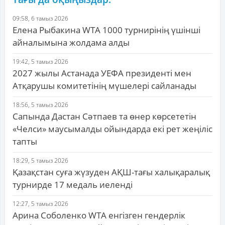
09:58, 6 тамыз 2026
Елена Рыбакина WTA 1000 турнирінің үшінші
айналымына жолдама алды
19:42, 5 тамыз 2026
2027 жылы Астанада УЕФА президенті мен
Атқарушы комитетінің мүшелері сайланады
18:56, 5 тамыз 2026
Сапында Дастан Сәтпаев та өнер көрсететін
«Челси» маусымалды ойындарда екі рет жеңіліс
тапты
18:29, 5 тамыз 2026
Қазақстан суға жүзуден АҚШ-тағы халықаралық
турнирде 17 медаль иеленді
12:27, 5 тамыз 2026
Арина Соболенко WTA енгізген гендерлік