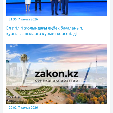
21:36, 7 тамыз 2026
Ел игілігі жолындағы еңбек бағаланып,
құрылысшыларға құрмет көрсетілді
20:02, 7 тамыз 2026