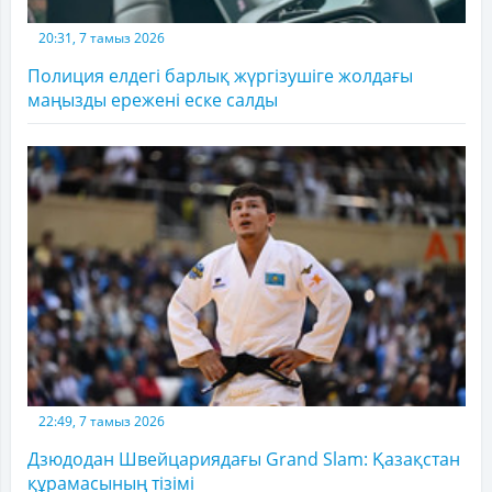
20:31, 7 тамыз 2026
Полиция елдегі барлық жүргізушіге жолдағы
маңызды ережені еске салды
22:49, 7 тамыз 2026
Дзюдодан Швейцариядағы Grand Slam: Қазақстан
құрамасының тізімі