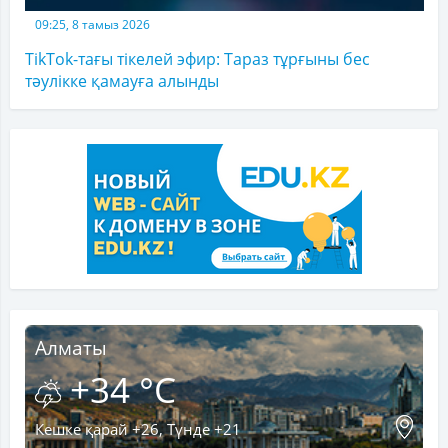
09:25, 8 тамыз 2026
TikTok-тағы тікелей эфир: Тараз тұрғыны бес
тәулікке қамауға алынды
Алматы
+34 °C
Кешке қарай +26, Түнде +21