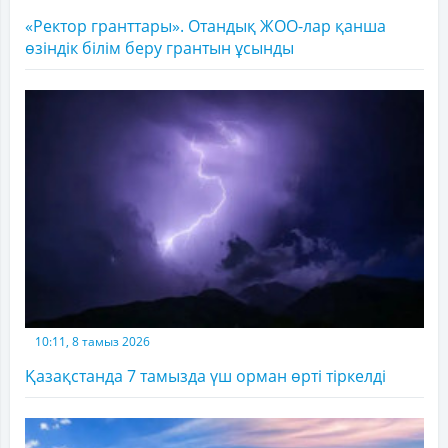
«Ректор гранттары». Отандық ЖОО-лар қанша
өзіндік білім беру грантын ұсынды
10:11, 8 тамыз 2026
Қазақстанда 7 тамызда үш орман өрті тіркелді