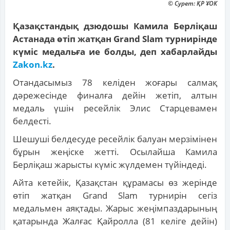
© Сурет: ҚР ҰОК
Қазақстандық дзюдошы Камила Берліқаш
Астанада өтіп жатқан Grand Slam турнирінде
күміс медальға ие болды, деп хабарлайды
Zakon.kz
.
Отандасымыз 78 келіден жоғары салмақ
дәрежесінде финалға дейін жетіп, алтын
медаль үшін ресейлік Элис Старцевамен
белдесті.
Шешуші белдесуде ресейлік балуан мерзімінен
бұрын жеңіске жетті. Осылайша Камила
Берліқаш жарысты күміс жүлдемен түйіндеді.
Айта кетейік, Қазақстан құрамасы өз жерінде
өтіп жатқан Grand Slam турнирін сегіз
медальмен аяқтады. Жарыс жеңімпаздарының
қатарында Жалғас Қайролла (81 келіге дейін)