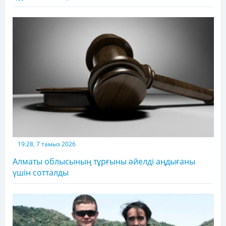
19:28, 7 тамыз 2026
Алматы облысының тұрғыны әйелді аңдығаны
үшін сотталды