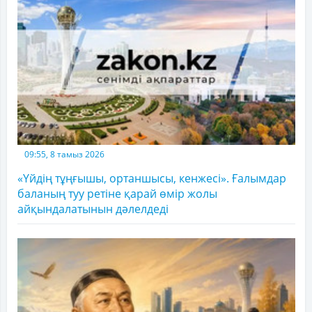
09:55, 8 тамыз 2026
«Үйдің тұңғышы, ортаншысы, кенжесі». Ғалымдар
баланың туу ретіне қарай өмір жолы
айқындалатынын дәлелдеді