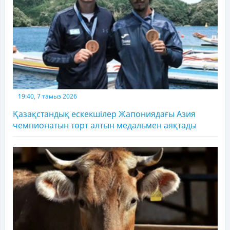
19:40, 7 тамыз 2026
Қазақстандық ескекшілер Жапониядағы Азия
чемпионатын төрт алтын медальмен аяқтады