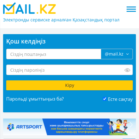
Электронды сервиске арналған
Қазақстандық портал
Қош келдіңіз
@mail.kz
Парольді ұмыттыңыз ба?
Есте сақтау