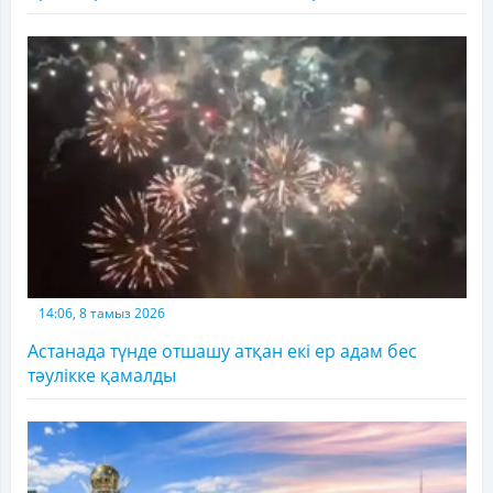
14:06, 8 тамыз 2026
Астанада түнде отшашу атқан екі ер адам бес
тәулікке қамалды