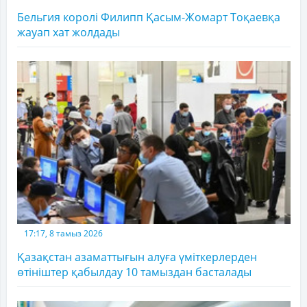
Бельгия королі Филипп Қасым-Жомарт Тоқаевқа
жауап хат жолдады
17:17, 8 тамыз 2026
Қазақстан азаматтығын алуға үміткерлерден
өтініштер қабылдау 10 тамыздан басталады