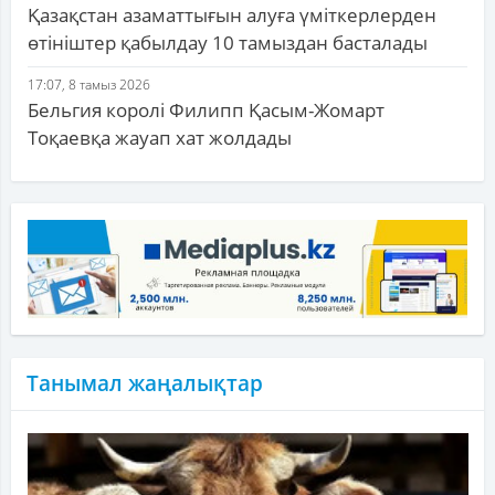
Қазақстан азаматтығын алуға үміткерлерден
өтініштер қабылдау 10 тамыздан басталады
17:07, 8 тамыз 2026
Бельгия королі Филипп Қасым-Жомарт
Тоқаевқа жауап хат жолдады
Танымал жаңалықтар