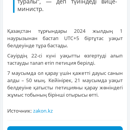
туралы", — деп түйіндеді вице-
министр.
Қазақстан тұрғындары 2024 жылдың 1
наурызынан бастап UTC+5 біртұтас уақыт
белдеуінде тұра бастады.
Сәуірдің 22-сі күні уақытты өзгертуді алып
тастауды талап етіп петиция берілді.
7 маусымда ол қарау үшін қажетті дауыс санын
алды – 50 мың. Кейінірек, 21 маусымда уақыт
белдеуіне қатысты петицияны қарау жөніндегі
жұмыс тобының бірінші отырысы өтті.
Источник:
zakon.kz