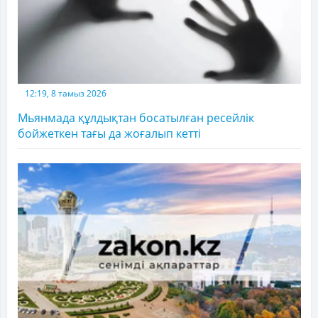
12:19, 8 тамыз 2026
Мьянмада құлдықтан босатылған ресейлік
бойжеткен тағы да жоғалып кетті