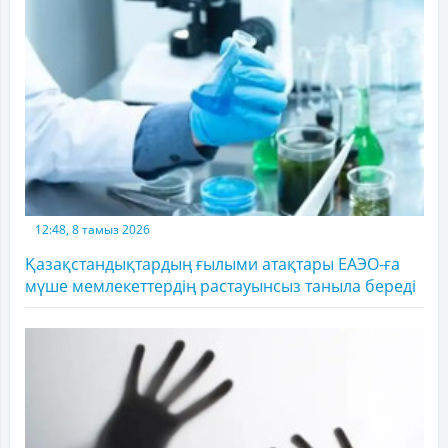
12:48, 8 тамыз 2026
Қазақстандықтардың ғылыми атақтары ЕАЭО-ға
мүше мемлекеттердің растауынсыз таныла береді