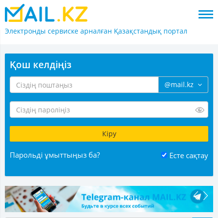
Электронды сервиске арналған
Қазақстандық портал
Қош келдіңіз
@mail.kz
Парольді ұмыттыңыз ба?
Есте сақтау