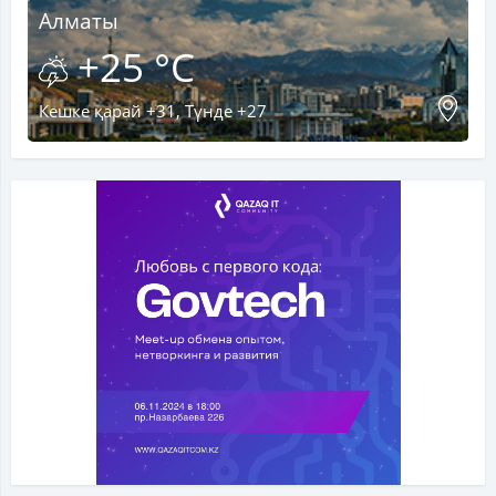
Алматы
+25 °C
Кешке қарай +31, Түнде +27