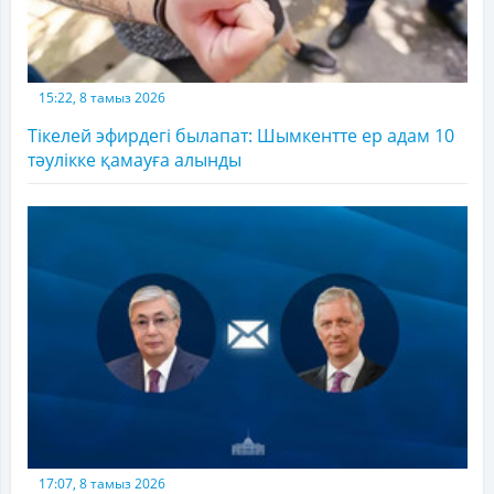
15:22, 8 тамыз 2026
Тікелей эфирдегі былапат: Шымкентте ер адам 10
тәулікке қамауға алынды
17:07, 8 тамыз 2026