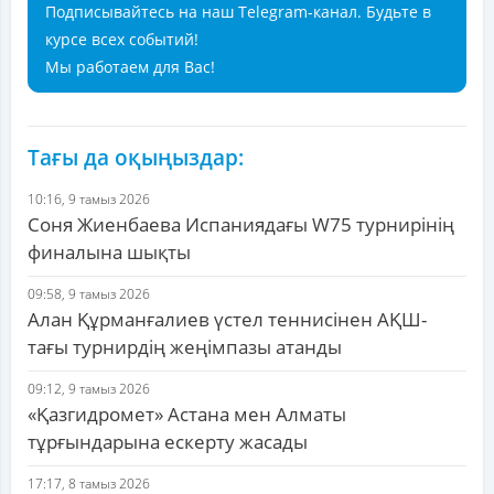
Подписывайтесь на наш Telegram-канал. Будьте в
курсе всех событий!
Мы работаем для Вас!
Тағы да оқыңыздар:
10:16, 9 тамыз 2026
Соня Жиенбаева Испаниядағы W75 турнирінің
финалына шықты
09:58, 9 тамыз 2026
Алан Құрманғалиев үстел теннисінен АҚШ-
тағы турнирдің жеңімпазы атанды
09:12, 9 тамыз 2026
«Қазгидромет» Астана мен Алматы
тұрғындарына ескерту жасады
17:17, 8 тамыз 2026