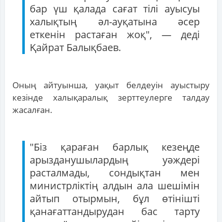
бар үш қалада сағат тілі ауысуы
халықтың әл-ауқатына әсер
еткенін растаған жоқ", — деді
Қайрат Балықбаев.
Оның айтуынша, уақыт белдеуін ауыстыру
кезінде халықаралық зерттеулерге талдау
жасалған.
"Біз қараған барлық кезеңде
арызданушылардың уәждері
расталмады, сондықтан мен
министрліктің алдын ала шешімін
айтып отырмын, бұл өтінішті
қанағаттандырудан бас тарту