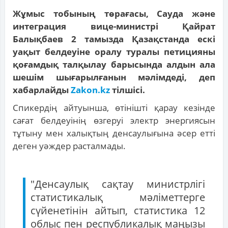
Жұмыс тобының төрағасы, Сауда және
интеграция вице-министрі Қайрат
Балықбаев 2 тамызда Қазақстанда ескі
уақыт белдеуіне оралу туралы петицияны
қоғамдық талқылау барысында алдын ала
шешім шығарылғанын мәлімдеді, деп
хабарлайды
Zakon.kz
тілшісі.
Спикердің айтуынша, өтінішті қарау кезінде
сағат белдеуінің өзгеруі электр энергиясын
тұтыну мен халықтың денсаулығына әсер етті
деген уәждер расталмады.
"Денсаулық сақтау министрлігі
статистикалық мәліметтерге
сүйенетінін айтып, статистика 12
облыс пен республикалық маңызы