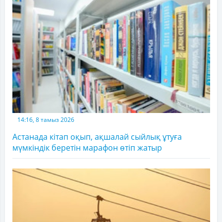
14:16, 8 тамыз 2026
Астанада кітап оқып, ақшалай сыйлық ұтуға
мүмкіндік беретін марафон өтіп жатыр