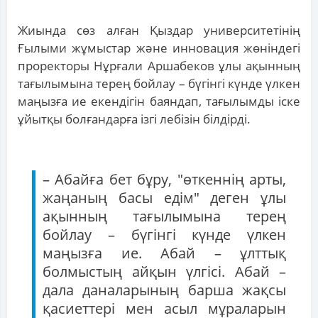
Жиында сөз алған Қыздар университетінің
Ғылыми жұмыстар және инновация жөніндегі
проректоры Нұрғали Аршабеков ұлы ақынның
тағылымына терең бойлау – бүгінгі күнде үлкен
маңызға ие екендігін баяндап, тағылымды іске
ұйытқы болғандарға ізгі лебізін білдірді.
– Абайға бет бұру, "өткеннің арты,
жаңаның басы едім" деген ұлы
ақынның тағылымына терең
бойлау – бүгінгі күнде үлкен
маңызға ие. Абай – ұлттық
болмыстың айқын үлгісі. Абай –
дала даналарының барша жақсы
қасиеттері мен асыл мұраларын