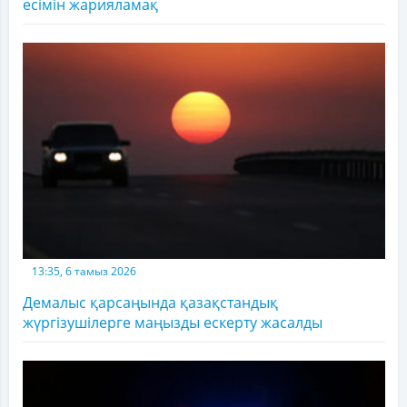
есімін жарияламақ
13:35, 6 тамыз 2026
Демалыс қарсаңында қазақстандық
жүргізушілерге маңызды ескерту жасалды