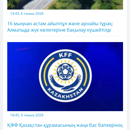
14:43, 6 тамыз 2026
16 мыңнан астам айыппұл және арнайы тұрақ:
Алматыда жүк көліктеріне бақылау күшейтілді
18:45, 6 тамыз 2026
ҚФФ Қазақстан құрамасының жаңа бас бапкерінің