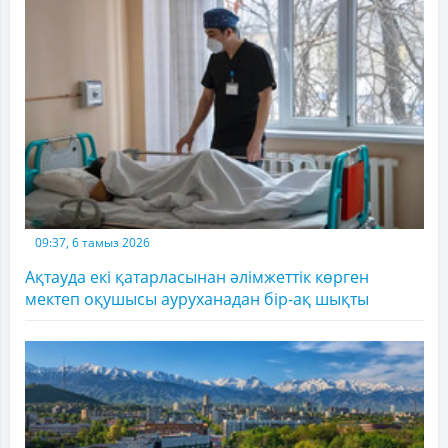
09:37, 6 тамыз 2026
Ақтауда екі қатарласынан әлімжеттік көрген
мектеп оқушысы ауруханадан бір-ақ шықты