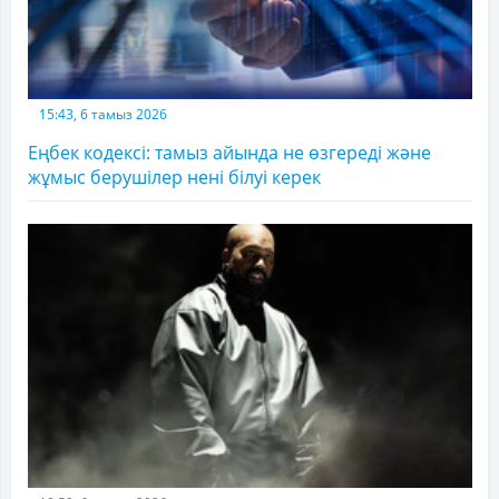
15:43, 6 тамыз 2026
Еңбек кодексі: тамыз айында не өзгереді және
жұмыс берушілер нені білуі керек