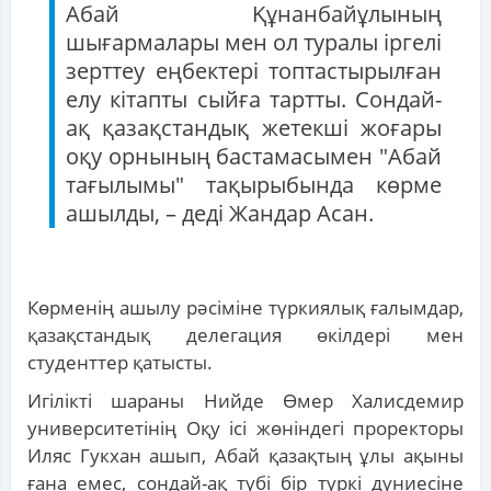
Абай Құнанбайұлының
шығармалары мен ол туралы іргелі
зерттеу еңбектері топтастырылған
елу кітапты сыйға тартты. Сондай-
ақ қазақстандық жетекші жоғары
оқу орнының бастамасымен "Абай
тағылымы" тақырыбында көрме
ашылды, – деді Жандар Асан.
Көрменің ашылу рәсіміне түркиялық ғалымдар,
қазақстандық делегация өкілдері мен
студенттер қатысты.
Игілікті шараны Нийде Өмер Халисдемир
университетінің Оқу ісі жөніндегі проректоры
Иляс Гукхан ашып, Абай қазақтың ұлы ақыны
ғана емес, сондай-ақ түбі бір түркі дүниесіне