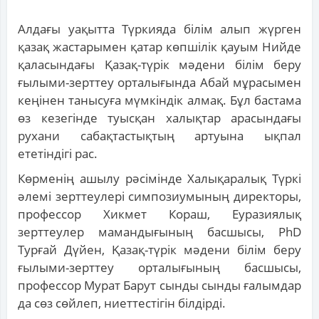
Алдағы уақытта Түркияда білім алып жүрген
қазақ жастарымен қатар көпшілік қауым Нийде
қаласындағы Қазақ-түрік мәдени білім беру
ғылыми-зерттеу орталығында Абай мұрасымен
кеңінен танысуға мүмкіндік алмақ. Бұл бастама
өз кезегінде туысқан халықтар арасындағы
рухани сабақтастықтың артуына ықпал
ететіндігі рас.
Көрменің ашылу рәсімінде Халықаралық Түркі
әлемі зерттеулері симпозиумының директоры,
профессор Хикмет Кораш, Еуразиялық
зерттеулер мамандығының басшысы, PhD
Турғай Дүйен, Қазақ-түрік мәдени білім беру
ғылыми-зерттеу орталығының басшысы,
профессор Мурат Барут сынды сынды ғалымдар
да сөз сөйлеп, ниеттестігін білдірді.