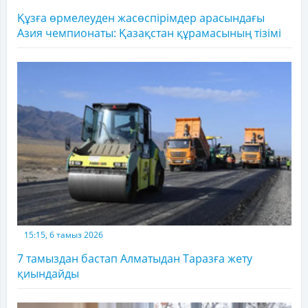
Құзға өрмелеуден жасөспірімдер арасындағы
Азия чемпионаты: Қазақстан құрамасының тізімі
15:15, 6 тамыз 2026
7 тамыздан бастап Алматыдан Таразға жету
қиындайды