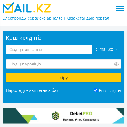
Электронды сервиске арналған
Қазақстандық портал
Қош келдіңіз
@mail.kz
Парольді ұмыттыңыз ба?
Есте сақтау