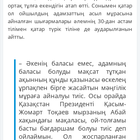
ортақ тұлға екендігін атап өтті. Сонымен қатар
ол ойшылдың адамзаттың асыл мұрасына
айналған шығармалары әлемнің 30-дан астам
тілімен қатар түрік тіліне де аударылғанын
айтты.
– Әкенің баласы емес, адамның
баласы болуды мақсат тұтқан
ақынның құнды қазынасы өскелең
ұрпақпен бірге жасайтын мәңгілік
мұраға айналуы тиіс. Осы орайда
Қазақстан Президенті Қасым-
Жомарт Тоқаев мырзаның Абай
хақындағы мақаласы, ой-толғамы
басты бағдаршам болуы тиіс деп
ойлаймын. Ол жоспарланған