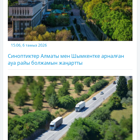
15:06, 6 тамыз 2026
Синоптиктер Алматы мен Шымкентке арналған
ауа райы болжамын жаңартты