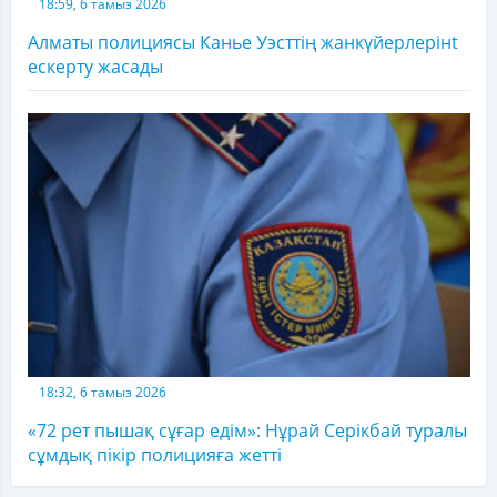
18:59, 6 тамыз 2026
Алматы полициясы Канье Уэсттің жанкүйерлерінt
ескерту жасады
18:32, 6 тамыз 2026
«72 рет пышақ сұғар едім»: Нұрай Серікбай туралы
сұмдық пікір полицияға жетті