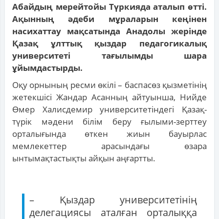
Абайдың мерейтойы Түркияда аталып өтті.
Ақынның әдеби мұраларын кеңінен
насихаттау мақсатында Анадолы жерінде
Қазақ ұлттық қыздар педагогикалық
университеті тағылымды шара
ұйымдастырды.
Оқу орнының ресми өкілі – баспасөз қызметінің
жетекшісі Жандар Асанның айтуынша, Нийде
Өмер Халисдемир университетіндегі Қазақ-
түрік мәдени білім беру ғылыми-зерттеу
орталығында өткен жиын бауырлас
мемлекеттер арасындағы өзара
ынтымақтастықты айқын аңғартты.
– Қыздар университетінің
делегациясы аталған орталыққа