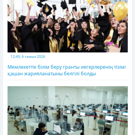
12:49, 6 тамыз 2026
Мемлекеттік білім беру гранты иегерлеренің тізімі
қашан жарияланатыны белгілі болды