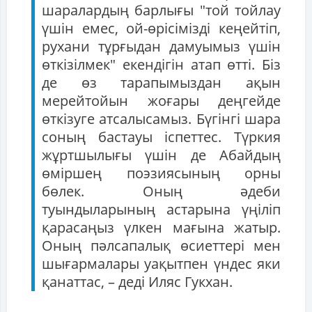
шаралардың барлығы "той тойлау
үшін емес, ой-өрісімізді кеңейтіп,
рухани тұрғыдан дамуымыз үшін
өткізілмек" екендігін атап өтті. Біз
де өз тарапымыздан ақын
мерейтойын жоғары деңгейде
өткізуге атсалысамыз. Бүгінгі шара
соның бастауы іспеттес. Түркия
жұртшылығы үшін де Абайдың
өміршең поэзиясының орны
бөлек. Оның әдеби
туындыларының астарына үңіліп
қарасаңыз үлкен мағына жатыр.
Оның пәлсапалық өсиеттері мен
шығармалары уақытпен үндес яки
қанаттас, – деді Иляс Гукхан.