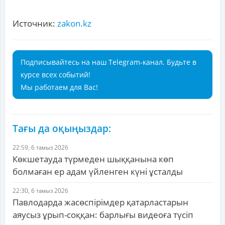
Источник:
zakon.kz
Подписывайтесь на наш Telegram-канал. Будьте в
курсе всех событий!
Мы работаем для Вас!
Тағы да оқыңыздар:
22:59, 6 тамыз 2026
Көкшетауда түрмеден шыққанына көп
болмаған ер адам үйленген күні ұсталды
22:30, 6 тамыз 2026
Павлодарда жасөспірімдер қатарластарын
аяусыз ұрып-соққан: барлығы видеоға түсіп