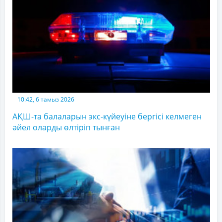
10:42, 6 тамыз 2026
АҚШ-та балаларын экс-күйеуіне бергісі келмеген
әйел оларды өлтіріп тынған