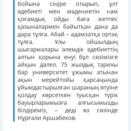
бойына сіңіре отырып, ұлт
әдебиеті мен мәдениетін һәм
қоғамдық ойды баға жетпес
қазыналармен байытқан дана да
дара тұлға. Абай – адамзатқа ортақ
тұлға. Ұлы ойшылдың
шығармалары әлемдік әдебиеттің
алтын қорына енуі бұл сөзімізге
айқын дәлел. 75 жылдық тарихы
бар университет ұжымы атынан
ақын мерейтойы қарсаңында
ұйымдастырылған шараның өтуіне
қолдау көрсеткен туысқан түрік
бауырларымызға алғысымызды
білдіреміз, – деді өз сөзінде
Нұрғали Аршабеков.