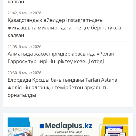
қалған
21:42, 6 тамыз 2026
Қазақстандық әйелдер Instagram-дағы
жиһазшыға миллиондаған теңге беріп, түксіз
қалған
21:05, 6 тамыз 2026
Алматыда жасөспірімдер арасында «Ролан
Гаррос» турнирінің іріктеу кезеңі өтеді
20:30, 6 тамыз 2026
Елордада Қосшы бағытындағы Tarlan Astana
желісінің алғашқы темірбетон арқалығы
орнатылды