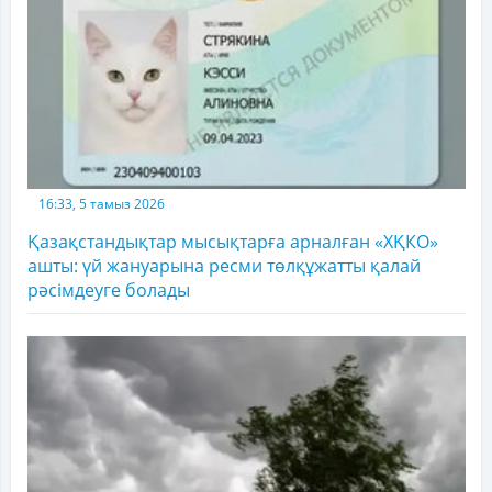
16:33, 5 тамыз 2026
Қазақстандықтар мысықтарға арналған «ХҚКО»
ашты: үй жануарына ресми төлқұжатты қалай
рәсімдеуге болады