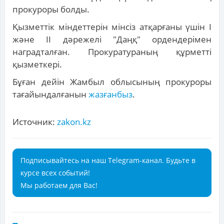
прокуроры болды.
Қызметтік міндеттерін мінсіз атқарғаны үшін I
және II дәрежелі "Даңқ" ордендерімен
наградталған. Прокуратураның құрметті
қызметкері.
Бұған дейін Жамбыл облысының прокуроры
тағайындалғанын
жазғанбыз
.
Источник:
zakon.kz
Подписывайтесь на наш Telegram-канал. Будьте в
курсе всех событий!
Мы работаем для Вас!