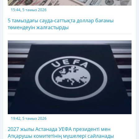
15:44, 5 тамыз 2026
5 тамыздағы сауда-саттықта доллар бағамы
төмендеуін жалғастырды
19:42, 5 тамыз 2026
2027 жылы Астанада УЕФА президенті мен
Атқарушы комитетінің мүшелері сайланады