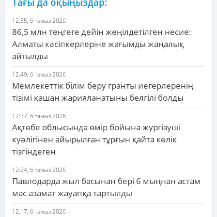
Тағы да оқыңыздар:
12:55, 6 тамыз 2026
86,5 млн теңгеге дейін жеңілдетілген несие:
Алматы кәсіпкерлеріне жағымды жаңалық
айтылды
12:49, 6 тамыз 2026
Мемлекеттік білім беру гранты иегерлеренің
тізімі қашан жарияланатыны белгілі болды
12:37, 6 тамыз 2026
Ақтөбе облысында өмір бойына жүргізуші
куәлігінен айырылған тұрғын қайта көлік
тізгіндеген
12:24, 6 тамыз 2026
Павлодарда жыл басынан бері 6 мыңнан астам
мас азамат жауапқа тартылды
12:17, 6 тамыз 2026