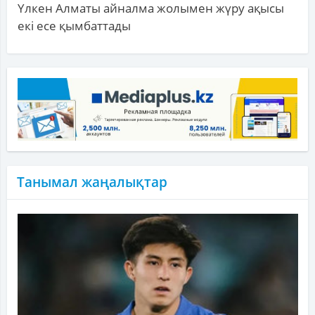
Үлкен Алматы айналма жолымен жүру ақысы
екі есе қымбаттады
Танымал жаңалықтар