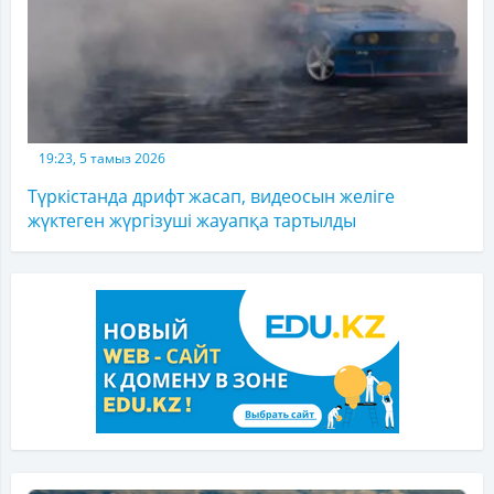
19:23, 5 тамыз 2026
Түркістанда дрифт жасап, видеосын желіге
жүктеген жүргізуші жауапқа тартылды