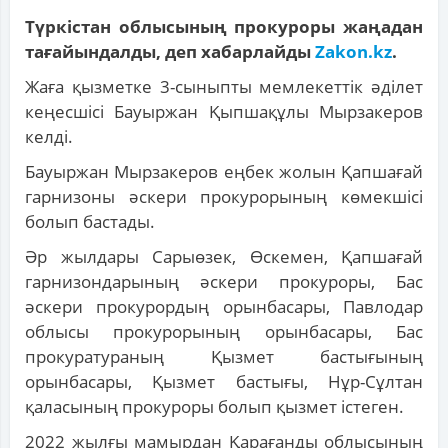
Түркістан облысының прокуроры жаңадан
тағайындалды, деп хабарлайды
Zakon.kz
.
Жаға қызметке 3-сыныпты мемлекеттік әділет
кеңесшісі Бауыржан Қыпшақұлы Мырзакеров
келді.
Бауыржан Мырзакеров еңбек жолын Қапшағай
гарнизоны әскери прокурорының көмекшісі
болып бастады.
Әр жылдары Сарыөзек, Өскемен, Қапшағай
гарнизондарының әскери прокуроры, Бас
әскери прокурордың орынбасары, Павлодар
облысы прокурорының орынбасары, Бас
прокуратураның Қызмет бастығының
орынбасары, Қызмет бастығы, Нұр-Сұлтан
қаласының прокуроры болып қызмет істеген.
2022 жылғы мамырдан Қарағанды облысының