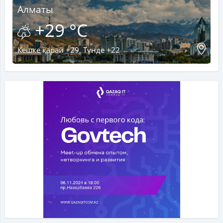
Алматы
+29 °C
Кешке қарай +29, Түнде +22