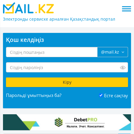
Электронды сервиске арналған
Қазақстандық портал
Қош келдіңіз
@mail.kz
Парольді ұмыттыңыз ба?
Есте сақтау