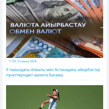
11:50, 9 тамыз 2026
9 тамыздағы Алматы мен Астанадағы айырбастау
пункттеріндегі валюта бағамы