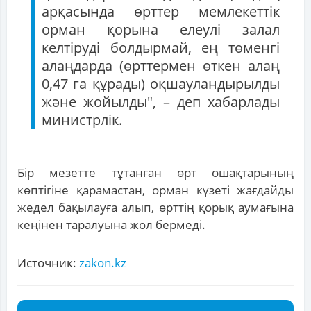
арқасында өрттер мемлекеттік
орман қорына елеулі залал
келтіруді болдырмай, ең төменгі
алаңдарда (өрттермен өткен алаң
0,47 га құрады) оқшауландырылды
және жойылды", – деп хабарлады
министрлік.
Бір мезетте тұтанған өрт ошақтарының
көптігіне қарамастан, орман күзеті жағдайды
жедел бақылауға алып, өрттің қорық аумағына
кеңінен таралуына жол бермеді.
Источник:
zakon.kz