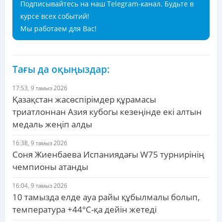
Подписывайтесь на наш Telegram-канал. Будьте в
курсе всех событий!
Мы работаем для Вас!
Тағы да оқыңыздар:
17:53, 9 тамыз 2026
Қазақстан жасөспірімдер құрамасы
триатлоннан Азия кубогы кезеңінде екі алтын
медаль жеңіп алды
16:38, 9 тамыз 2026
Соня Жиенбаева Испаниядағы W75 турнирінің
чемпионы атанды
16:04, 9 тамыз 2026
10 тамызда елде ауа райы құбылмалы болып,
температура +44°C-қа дейін жетеді