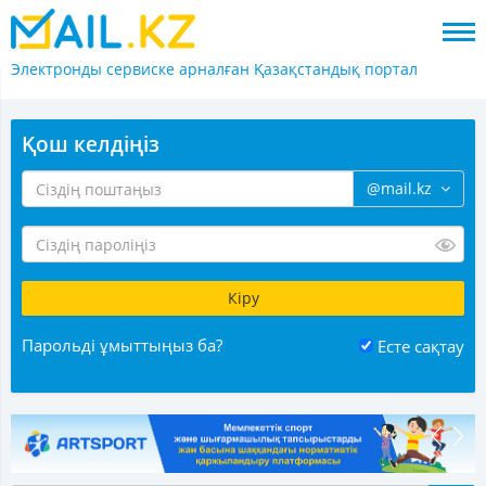
Электронды сервиске арналған
Қазақстандық портал
Қош келдіңіз
@mail.kz
Парольді ұмыттыңыз ба?
Есте сақтау