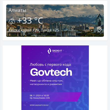
Алматы
+33 °C
Кешке қарай +29, Түнде +25