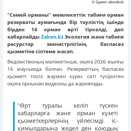
© Сурет: akorda.kz
"Семей орманы" мемлекеттік табиғи орман
резерваты аумағында бір тәуліктің ішінде
бірден 14 орман өрті тіркелді, деп
хабарлайды
Zakon.kz
Экология және табиғи
ресурстар министрлігінің баспасөз
қызметіне сілтеме жасап.
Ведомствоның мәліметінше, оқиға 2026 жылғы
16 маусымда болған. Резерваттың баспасөз
қызметі тілсіз жаумен күрес сәті түсірілген
оқиға орнынан видеоны да жариялады.
"Өрт туралы келіп түскен
хабарларға және орман күзеті
қызметкерлерінің үйлесімді іс-
қимылдарына жедел ден қоюдың