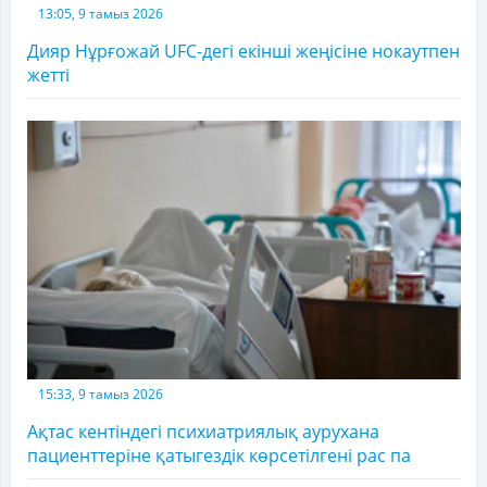
13:05, 9 тамыз 2026
Дияр Нұрғожай UFC-дегі екінші жеңісіне нокаутпен
жетті
15:33, 9 тамыз 2026
Ақтас кентіндегі психиатриялық аурухана
пациенттеріне қатыгездік көрсетілгені рас па