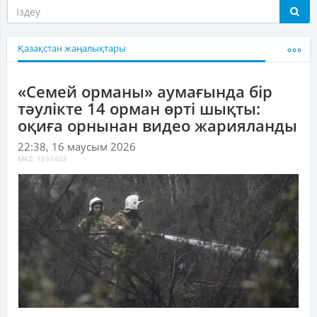
Қазақстан жаңалықтары
«Семей орманы» аумағында бір
тәулікте 14 орман өрті шықты:
оқиға орнынан видео жарияланды
22:38, 16 маусым 2026
MKZ: 1551403