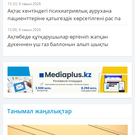
15:33, 9 тамыз 2026
Ақтас кентіндегі психиатриялық аурухана
пациенттеріне қатыгездік көрсетілгені рас па
15:00, 9 тамыз 2026
Ақтөбеде құтқарушылар өртеніп жатқан
дүкеннен үш газ баллонын алып шықты
Танымал жаңалықтар