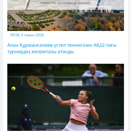
09:58, 9 тамыз 2026
Алан Құрманғалиев үстел теннисінен АҚШ-тағы
турнирдің жеңімпазы атанды