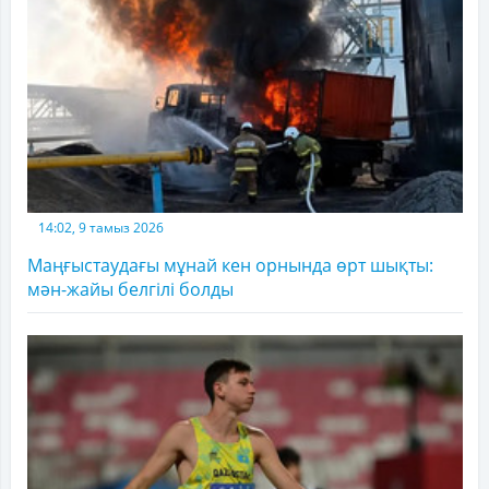
14:02, 9 тамыз 2026
Маңғыстаудағы мұнай кен орнында өрт шықты:
мән-жайы белгілі болды