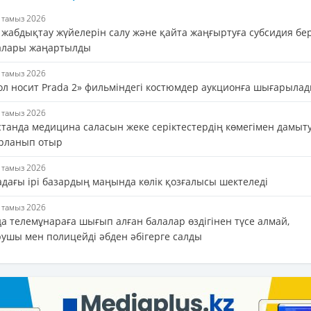
7 тамыз 2026
 жабдықтау жүйелерін салу және қайта жаңғыртуға субсидия бе
алары жаңартылды
7 тамыз 2026
ол носит Prada 2» фильміндегі костюмдер аукционға шығарыла
7 тамыз 2026
станда медицина саласын жеке серіктестердің көмегімен дамыт
рланып отыр
7 тамыз 2026
адағы ірі базардың маңында көлік қозғалысы шектеледі
7 тамыз 2026
а телемұнараға шығып алған балалар өздігінен түсе алмай,
рушы мен полицейді әбден әбігерге салды