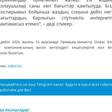
жолаушылар саны көп бағыттар қамтылуда. Біз
жоспарымыз бойынша жаздың соңына дейін негі
бағыттардың барлығын спутниктік интернет
амтамасыз етеміз", – деді спикер.
 дейін 2026 жылғы 16 маусымда Премьер-министр Олжас Бе
er компаниясының вагон жеткізудегі кешігулеріне жол бе
рған болатын.
ник:
zakon.kz
писывайтесь на наш Telegram-канал. Будьте в курсе всех событ
работаем для Вас!
 да оқыңыздар: