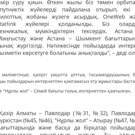
өмір сүру қиын. Өткен жылы біз төмен орбит
спутниктік жүйелерді пайдалана отырып, екі 
пилоттық жобаны жүзеге асырдық. OneWeb ж
Starlink жүйелері қолданылды. Біз олар
техникалық мүмкіндіктерін тексердік. Астан
Маңғыстау және Астана – Шымкент бағыттары
ынақ жүргізілді. Нәтижесінде пойыздарда интер
ызметін көрсетуге болатыны анықталды", – деді ол
мәліметінше, қазіргі уақытта ұлттық тасымалдаушының 
шы пойыздарын интернетпен қамтамасыз ету жұмыстары баста
де "Нұрлы жол" – Семей бағыты толық интернетпен қамтылған.
"Қазір Алматы – Павлодар (№31, №32), Павлода
үркістан (№45, №46), "Нұрлы жол" – Атырау (№47, №
бағыттарында және басқа да бірқатар пойызда
терминалдар орнатылып жатыр. Ең алды