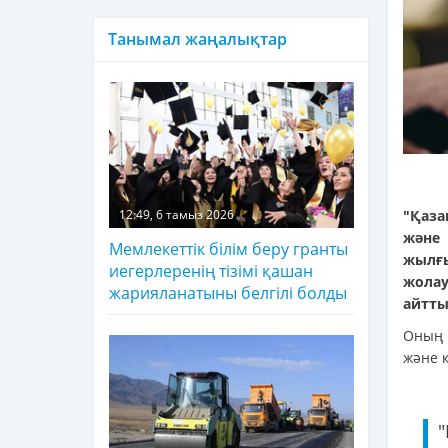
Танымал жаңалықтар
"Қаза
12:49, 6 тамыз 2026
және
Мемлекеттік білім беру гранты
жылғ
иегерлеренің тізімі қашан
жола
жарияланатыны белгілі болды
айтты
Оның 
және қ
"