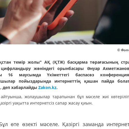
© Фото
қстан темір жолы" АҚ (ҚТЖ) басқарма төрағасының стр
 цифрландыру жөніндегі орынбасары Әнуар Ахметжанов
ы 16 маусымда Үкіметтегі баспасөз конференция
ушылар пойыздарында интернеттің қашан пайда бола
, деп хабарлайды
Zakon.kz
.
айтуынша, жолаушылар тарапынан бұл мәселе жиі көтерілі
азіргі уақытта интернетсіз сапар жасау қиын.
Бұл өте өзекті мәселе. Қазіргі заманда интернет