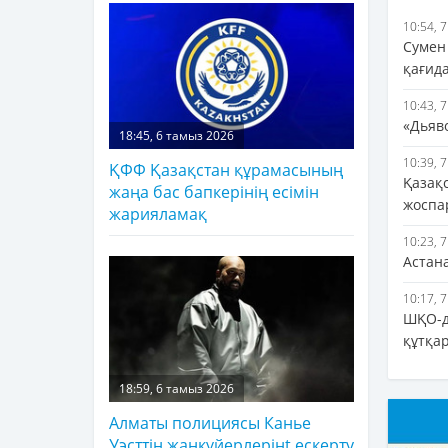
10:54, 
Сумен
қағид
10:43, 
«Дьяв
18:45, 6 тамыз 2026
10:39, 
ҚФФ Қазақстан құрамасының
Қазақ
жаңа бас бапкерінің есімін
жоспа
жарияламақ
10:23, 
Астан
10:17, 
ШҚО-д
құтқа
18:59, 6 тамыз 2026
Алматы полициясы Канье
Уэсттің жанкүйерлерінt ескерту