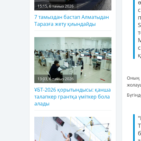
15:15, 6 тамыз 2026
7 тамыздан бастап Алматыдан
Таразға жету қиындайды
с
қ
Оның 
13:03, 6 тамыз 2026
жолау
ҰБТ-2026 қорытындысы: қанша
Бүгін
талапкер грантқа үміткер бола
алады
Т