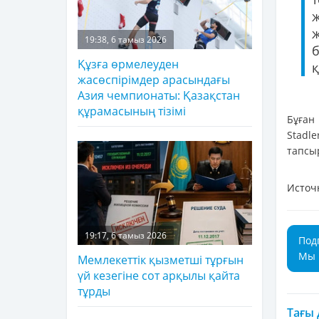
19:38, 6 тамыз 2026
Құзға өрмелеуден
қ
жасөспірімдер арасындағы
Азия чемпионаты: Қазақстан
құрамасының тізімі
Бұған
Stadl
тапсы
Источ
19:17, 6 тамыз 2026
Под
Мы 
Мемлекеттік қызметші тұрғын
үй кезегіне сот арқылы қайта
тұрды
Тағы