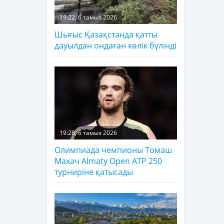
19:22, 6 тамыз 2026
Шығыс Қазақстанда қатты
дауылдан ондаған көлік бүлінді
19:28, 6 тамыз 2026
Олимпиада чемпионы Томаш
Махач Almaty Open ATP 250
турниріне қатысады