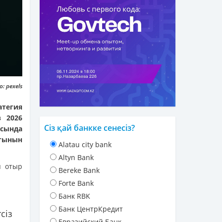
: pexels
атегия
 2026
Сіз қай банкке сенесіз?
сында
тынын
Alatau city bank
Altyn Bank
п отыр
Bereke Bank
Forte Bank
Банк RBK
Банк ЦентрКредит
сіз
Евразийский Банк