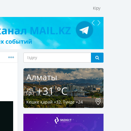
Кіру
Алматы
+31 °C
Кешке қарай +32, Түнде +24