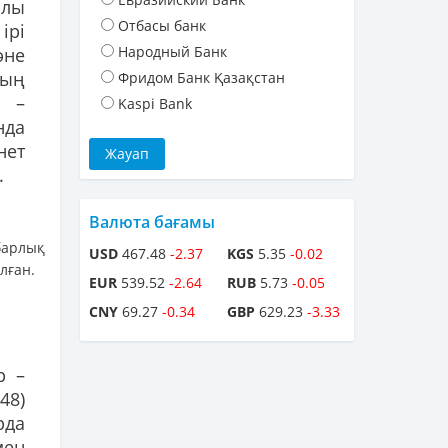
алы
Отбасы банк
ірі
Народный Банк
әне
дың
Фридом Банк Қазақстан
а –
Kaspi Bank
нда
нет
.
Валюта бағамы
барлық
USD
467.48
-2.37
KGS
5.35
-0.02
лған.
EUR
539.52
-2.64
RUB
5.73
-0.05
CNY
69.27
-0.34
GBP
629.23
-3.33
р –
48)
рда
мен