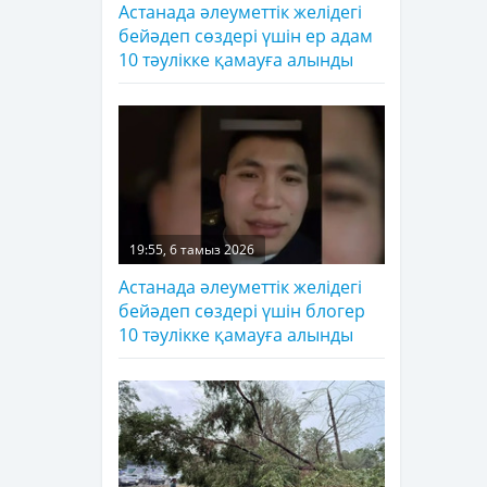
Астанада әлеуметтік желідегі
бейәдеп сөздері үшін ер адам
10 тәулікке қамауға алынды
19:55, 6 тамыз 2026
Астанада әлеуметтік желідегі
бейәдеп сөздері үшін блогер
10 тәулікке қамауға алынды