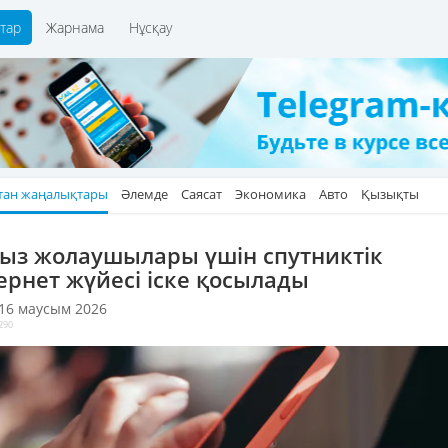
тар
Жарнама
Нұсқау
тан жаңалықтары
Әлемде
Саясат
Экономика
Авто
Қызықты
ыз жолаушылары үшін спутниктік
ернет жүйесі іске қосылады
 16 маусым 2026
290