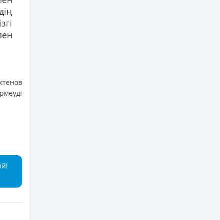
дің
згі
пен
ктенов
рмеуді
ий!