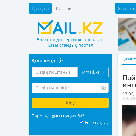
Қазақша
Русский
Жаңалық
Электронды сервиске арналған
Қазақстандық портал
Қазақс
Қош келдіңіз
@mail.kz
Пой
инт
13:06,
MKZ: 1551
Парольді ұмыттыңыз ба?
Есте сақтау