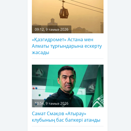
09:12, 9 тамыз 2026
«Қазгидромет» Астана мен
Алматы тұрғындарына ескерту
жасады
10:54, 9 тамыз 2026
Самат Смақов «Атырау»
клубының бас бапкері атанды