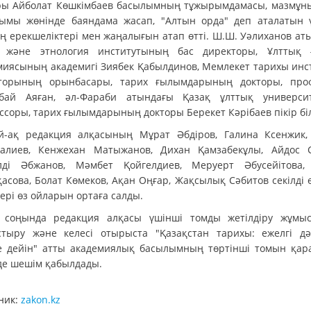
ры Айболат Көшкімбаев басылымның тұжырымдамасы, мазмұн
ымы жөнінде баяндама жасап, "Алтын орда" деп аталатын 
ң ерекшеліктері мен жаңалығын атап өтті. Ш.Ш. Уәлиханов ат
 және этнология институтының бас директоры, Ұлттық
миясының академигі Зиябек Қабылдинов, Мемлекет тарихы инс
торының орынбасары, тарих ғылымдарының докторы, про
тбай Аяған, әл-Фараби атындағы Қазақ ұлттық университ
ссоры, тарих ғылымдарының докторы Берекет Кәрібаев пікір біл
й-ақ редакция алқасының Мұрат Әбдіров, Галина Ксенжик,
ғалиев, Кенжехан Матыжанов, Дихан Қамзабекұлы, Айдос 
лді Әбжанов, Мәмбет Қойгелдиев, Меруерт Әбусейітова,
асова, Болат Көмеков, Ақан Оңғар, Жақсылық Сәбитов секілді 
ері өз ойларын ортаға салды.
соңында редакция алқасы үшінші томды жетілдіру жұмы
стыру және келесі отырыста "Қазақстан тарихы: ежелгі дә
ге дейін" атты академиялық басылымның төртінші томын қар
де шешім қабылдады.
ник:
zakon.kz