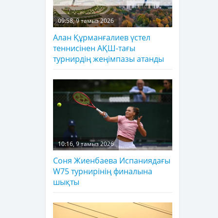
09:58, 9 тамыз 2026
Алан Құрманғалиев үстел
теннисінен АҚШ-тағы
турнирдің жеңімпазы атанды
10:16, 9 тамыз 2026
Соня Жиенбаева Испаниядағы
W75 турнирінің финалына
шықты