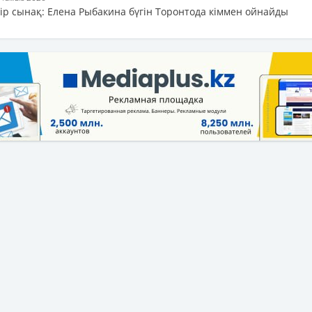
бір сынақ: Елена Рыбакина бүгін Торонтода кіммен ойнайды