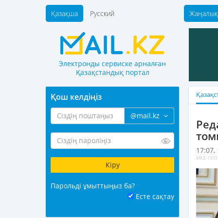
Қазақша
Русский
Жаңалық
Электронды сервиске арналған
Қазақстандық портал
Қазақс
Қош келдіңіз
@mail.kz
Ред
том
17:07,
MKZ: 1503
Парольді ұмыттыңыз ба?
Есте сақтау