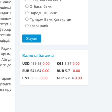
ы және
Отбасы банк
үшінші
ындағы
Народный Банк
 ғылым
Фридом Банк Қазақстан
титуты
Kaspi Bank
фессор
етінің
дірді.
 Радик
Сарым,
Валюта бағамы
 Айгүл
USD
469.93
0.00
KGS
5.37
0.00
өзге де
EUR
541.64
0.00
RUB
5.71
0.00
CNY
69.65
0.00
GBP
631.4
0.00
старын
уірден
астыру