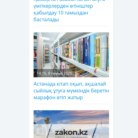
үміткерлерден өтініштер
қабылдау 10 тамыздан
басталады
14:16, 8 тамыз 2026
Астанада кітап оқып, ақшалай
сыйлық ұтуға мүмкіндік беретін
марафон өтіп жатыр