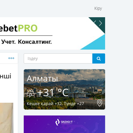
Кіру
інші
Алматы
+31 °C
Кешке қарай +32, Түнде +27