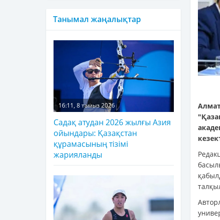
Танымал жаңалықтар
Алмат
16:11, 8 тамыз 2026
"Қаза
Садақ атудан 2026 жылғы Азия
акад
ойындары: Қазақстан
кезек
құрамасының тізімі
Редак
жарияланды
басы
қабыл
талқы
Автор
униве