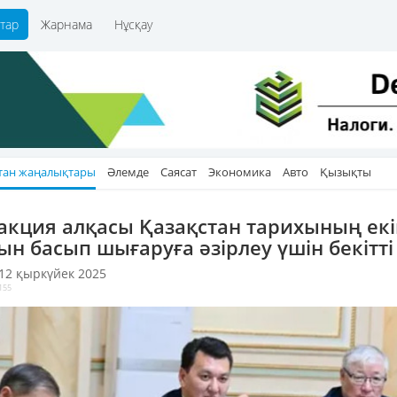
тар
Жарнама
Нұсқау
тан жаңалықтары
Әлемде
Саясат
Экономика
Авто
Қызықты
акция алқасы Қазақстан тарихының ек
ын басып шығаруға әзірлеу үшін бекітті
 12 қыркүйек 2025
155