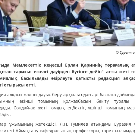
© Сурет: a
ыда Мемлекеттік кеңесші Ерлан Қариннің төрағалық е
қстан тарихы: ежелгі дәуірден бүгінге дейін" атты жеті 
емиялық басылымды әзірлеуге қатысты редакция алқа
ті отырысы өтті.
ция алқасы жалпы дауыс беру арқылы одан әрі баспаға дайында
лымның екінші томының қолжазбасын бекіту туралы 
дады. Сондай-ақ жеті томдық еңбектің үшінші томының ма
лады.
лар ұжымының жетекшісі, Л.Н. Гумилев атындағы Еуразия 
рситеті Аймақтану кафедрасының профессоры, тарих ғылымд