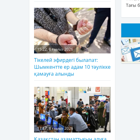
Тағы 
15:22, 8 тамыз 2026
Тікелей эфирдегі былапат:
Шымкентте ер адам 10 тәулікке
қамауға алынды
17:17, 8 тамыз 2026
Қазақстан азаматтығын алуға