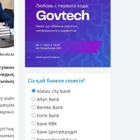
korda.kz
туімен
томдық
Сіз қай банкке сенесіз?
сының
Alatau city bank
у үшін
Altyn Bank
шешім
Bereke Bank
змұнын
Forte Bank
Банк RBK
ұлттық
Банк ЦентрКредит
арының
Евразийский Банк