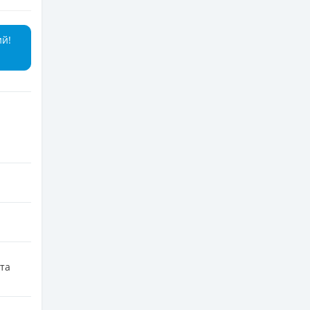
ий!
та