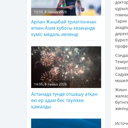
докто
құрыл
15:59, 8 тамыз 2026
томны
Тарих
Арлан Жаңабай триатлоннан
акаде
өткен Азия кубогы кезеңінде
дирек
күміс медаль иеленді
Бүркі
профе
Сонда
Темір
Ханке
Сәдуақ
мүшел
14:06, 8 тамыз 2026
Жиын 
Астанада түнде отшашу атқан
жалға
екі ер адам бес тәулікке
бүгін
қамалды
жөнін
Источ