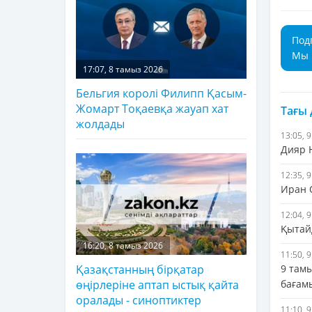
Под
Мы 
17:07, 8 тамыз 2026
Бельгия королі Филипп Қасым-
Жомарт Тоқаевқа жауап хат
Тағы
жолдады
13:05, 
Дияр Н
12:35, 
Иран 
12:04, 
Қытай
16:20, 8 тамыз 2026
11:50, 
9 там
Қазақстанның бірқатар
бағам
өңірлеріне аптап ыстық қайта
оралады - синоптиктер
11:10, 