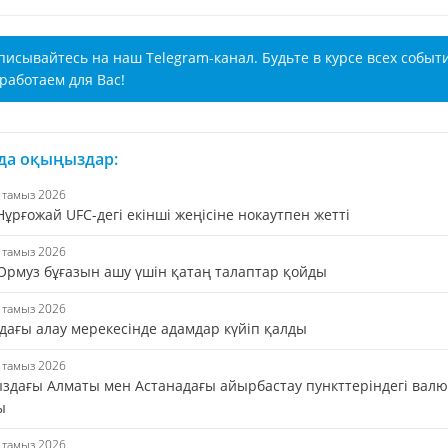
писывайтесь на наш Telegram-канал. Будьте в курсе всех событ
работаем для Вас!
 да оқыңыздар:
9 тамыз 2026
ұрғожай UFC-дегі екінші жеңісіне нокаутпен жетті
9 тамыз 2026
Ормуз бұғазын ашу үшін қатаң талаптар қойды
9 тамыз 2026
дағы алау мерекесінде адамдар күйіп қалды
9 тамыз 2026
ыздағы Алматы мен Астанадағы айырбастау пункттеріндегі валю
ы
9 тамыз 2026