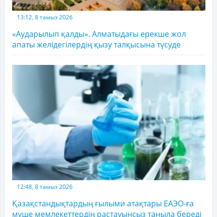
13:12, 8 тамыз 2026
«Аударылып қалды». Алматыдағы ерекше жол
апаты желідегілердің қызу талқысына түсуде
12:48, 8 тамыз 2026
Қазақстандықтардың ғылыми атақтары ЕАЭО-ға
мүше мемлекеттердің растауынсыз таныла береді