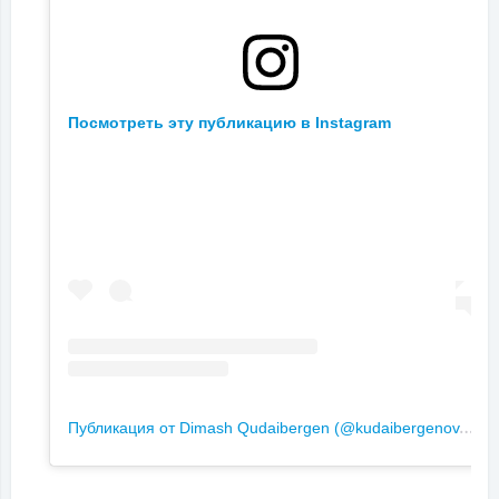
Посмотреть эту публикацию в Instagram
П
убликация от Dimash Qudaibergen (@kudaibergenov.dimash)