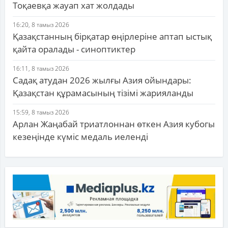
Тоқаевқа жауап хат жолдады
16:20, 8 тамыз 2026
Қазақстанның бірқатар өңірлеріне аптап ыстық
қайта оралады - синоптиктер
16:11, 8 тамыз 2026
Садақ атудан 2026 жылғы Азия ойындары:
Қазақстан құрамасының тізімі жарияланды
15:59, 8 тамыз 2026
Арлан Жаңабай триатлоннан өткен Азия кубогы
кезеңінде күміс медаль иеленді