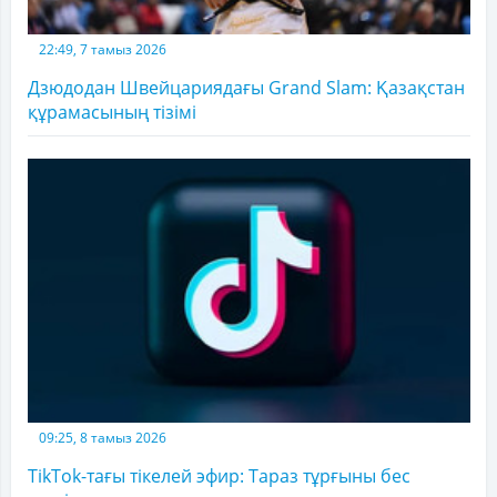
22:49, 7 тамыз 2026
Дзюдодан Швейцариядағы Grand Slam: Қазақстан
құрамасының тізімі
09:25, 8 тамыз 2026
TikTok-тағы тікелей эфир: Тараз тұрғыны бес