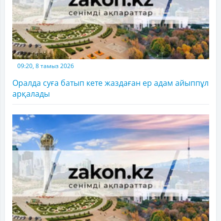
09:20, 8 тамыз 2026
Оралда суға батып кете жаздаған ер адам айыппұл
арқалады