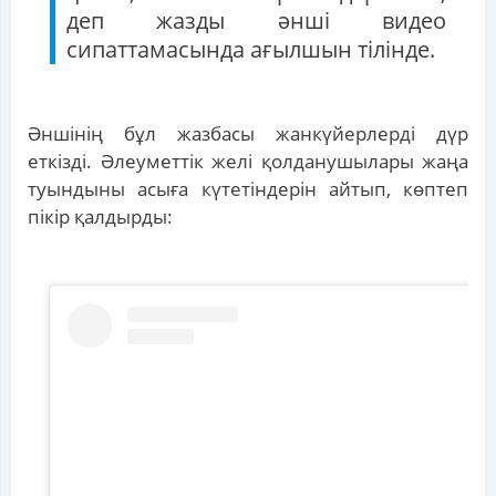
деп жазды әнші видео
сипаттамасында ағылшын тілінде.
Әншінің бұл жазбасы жанкүйерлерді дүр
еткізді. Әлеуметтік желі қолданушылары жаңа
туындыны асыға күтетіндерін айтып, көптеп
пікір қалдырды: