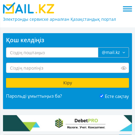
Электронды сервиске арналған
Қазақстандық портал
Қош келдіңіз
@mail.kz
Парольді ұмыттыңыз ба?
Есте сақтау