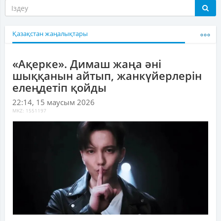
Қазақстан жаңалықтары
«Ақерке». Димаш жаңа әні
шыққанын айтып, жанкүйерлерін
елеңдетіп қойды
22:14, 15 маусым 2026
MKZ: 1551197