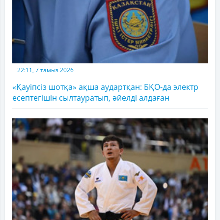
22:11, 7 тамыз 2026
«Қауіпсіз шотқа» ақша аудартқан: БҚО-да электр
есептегішін сылтауратып, әйелді алдаған