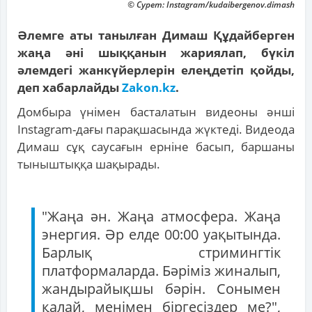
© Сурет: Instagram/kudaibergenov.dimash
Әлемге аты танылған Димаш Құдайберген
жаңа әні шыққанын жариялап, бүкіл
әлемдегі жанкүйерлерін елеңдетіп қойды,
деп хабарлайды
Zakon.kz
.
Домбыра үнімен басталатын видеоны әнші
Instagram-дағы парақшасында жүктеді. Видеода
Димаш сұқ саусағын ерніне басып, баршаны
тыныштыққа шақырады.
"Жаңа ән. Жаңа атмосфера. Жаңа
энергия. Әр елде 00:00 уақытында.
Барлық стримингтік
платформаларда. Бәріміз жиналып,
жандырайықшы бәрін. Сонымен
қалай, менімен біргесіздер ме?",