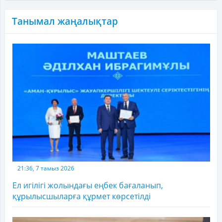
Танымал жаңалықтар
21:36, 7 тамыз 2026
Ел игілігі жолындағы еңбек бағаланып,
құрылысшыларға құрмет көрсетілді