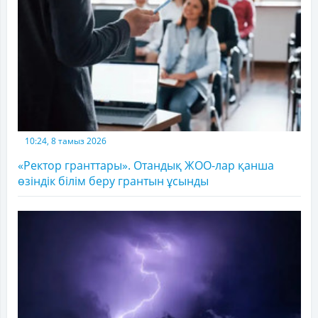
10:24, 8 тамыз 2026
«Ректор гранттары». Отандық ЖОО-лар қанша
өзіндік білім беру грантын ұсынды