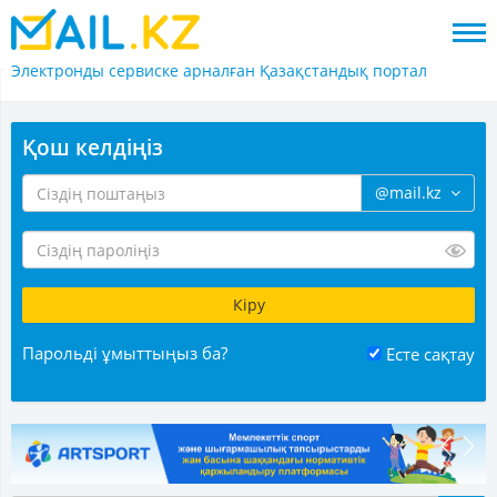
Электронды сервиске арналған
Қазақстандық портал
Қош келдіңіз
@mail.kz
Парольді ұмыттыңыз ба?
Есте сақтау