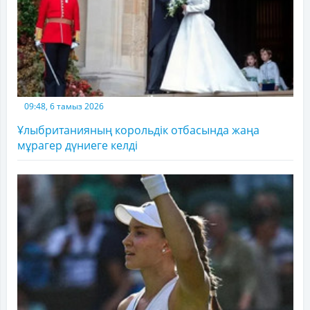
09:48, 6 тамыз 2026
Ұлыбританияның корольдік отбасында жаңа
мұрагер дүниеге келді