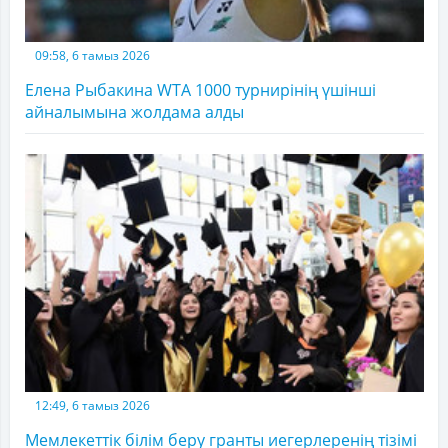
09:58, 6 тамыз 2026
Елена Рыбакина WTA 1000 турнирінің үшінші
айналымына жолдама алды
12:49, 6 тамыз 2026
Мемлекеттік білім беру гранты иегерлеренің тізімі