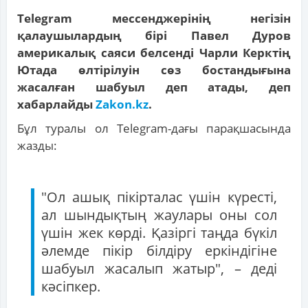
Telegram мессенджерінің негізін
қалаушылардың бірі Павел Дуров
америкалық саяси белсенді Чарли Керктің
Ютада өлтірілуін сөз бостандығына
жасалған шабуыл деп атады, деп
хабарлайды
Zakon.kz
.
Бұл туралы ол Telegram-дағы парақшасында
жазды:
"Ол ашық пікірталас үшін күресті,
ал шындықтың жаулары оны сол
үшін жек көрді. Қазіргі таңда бүкіл
әлемде пікір білдіру еркіндігіне
шабуыл жасалып жатыр", – деді
кәсіпкер.