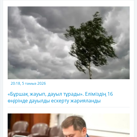
20:18, 5 тамыз 2026
«Бұршақ жауып, дауыл тұрады». Еліміздің 16
өңірінде дауылды ескерту жарияланды