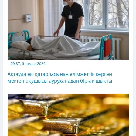
09:37, 6 тамыз 2026
Ақтауда екі қатарласынан әлімжеттік көрген
мектеп оқушысы ауруханадан бір-ақ шықты