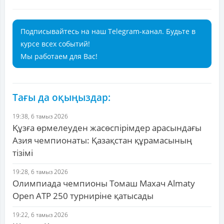
Подписывайтесь на наш Telegram-канал. Будьте в
курсе всех событий!
Мы работаем для Вас!
Тағы да оқыңыздар:
19:38, 6 тамыз 2026
Құзға өрмелеуден жасөспірімдер арасындағы
Азия чемпионаты: Қазақстан құрамасының
тізімі
19:28, 6 тамыз 2026
Олимпиада чемпионы Томаш Махач Almaty
Open ATP 250 турниріне қатысады
19:22, 6 тамыз 2026