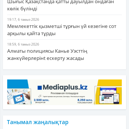
Шығыс Қазақстанда қатты дауылдан ондаған
көлік бүлінді
19:17, 6 тамыз 2026
Мемлекеттік қызметші тұрғын үй кезегіне сот
арқылы қайта тұрды
18:59, 6 тамыз 2026
Алматы полициясы Канье Уэсттің
жанкүйерлерінt ескерту жасады
Танымал жаңалықтар