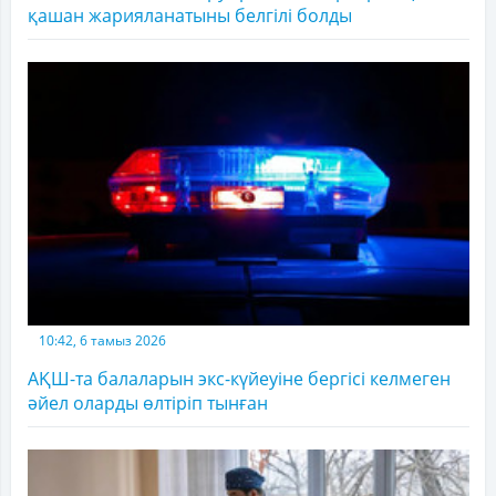
қашан жарияланатыны белгілі болды
10:42, 6 тамыз 2026
АҚШ-та балаларын экс-күйеуіне бергісі келмеген
әйел оларды өлтіріп тынған