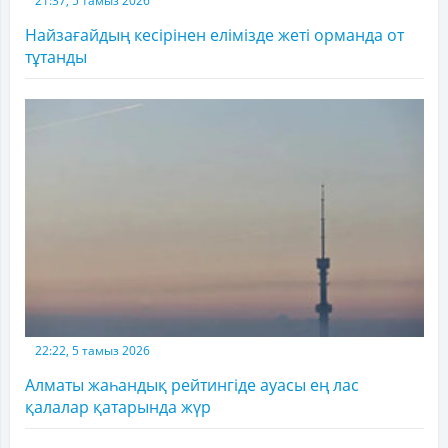
21:37, 5 тамыз 2026
Найзағайдың кесірінен елімізде жеті орманда от
тұтанды
22:22, 5 тамыз 2026
Алматы жаһандық рейтингіде ауасы ең лас
қалалар қатарында жүр