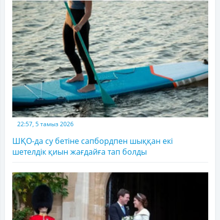
22:57, 5 тамыз 2026
ШҚО-да су бетіне сапбордпен шыққан екі
шетелдік қиын жағдайға тап болды