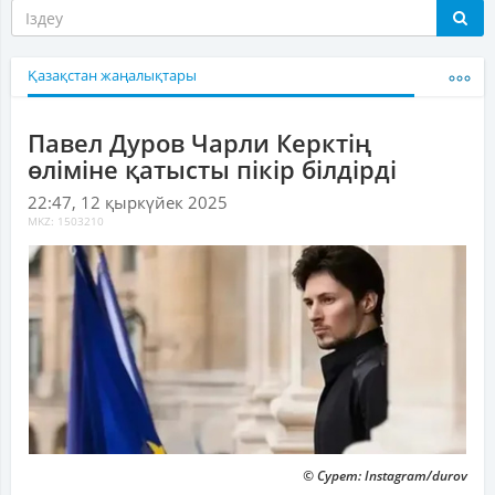
Қазақстан жаңалықтары
Павел Дуров Чарли Керктің
өліміне қатысты пікір білдірді
22:47, 12 қыркүйек 2025
MKZ: 1503210
© Сурет: Instagram/durov