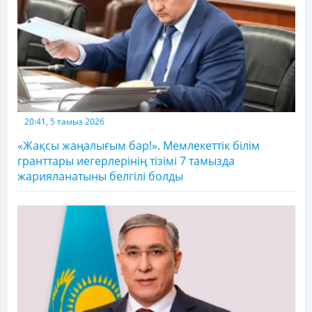
20:41, 5 тамыз 2026
«Жақсы жаңалығым бар!». Мемлекеттік білім
гранттары иегерлерінің тізімі 7 тамызда
жарияланатыны белгілі болды