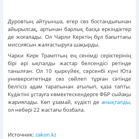
Дуровтың айтуынша, егер сөз бостандығынан
айырылсақ, артынан барлық басқа еркіндіктер
де жоғалады. Ол Чарли Керктің бұл бағыттағы
миссиясын жалғастыруға шақырды.
Чарки Кирк Трамптың ең сенімді серіктерінің
бірі әрі ықпалды жастар белсендісі ретінде
танылған. Ол 10 қыркүйек, сәрсенбі күні Юта
университетінде сөз сөйлеп тұрған сәтінде
белгісіз адам тарапынан атылып, қаза тапты.
Күдіктіні ұстауға көмектескендерге ФБР сыйақы
жариялады. Көп ұзамай, күдікті де
анықталды
,
ол небәрі 22 жастағы бозбала.
Источник:
zakon.kz