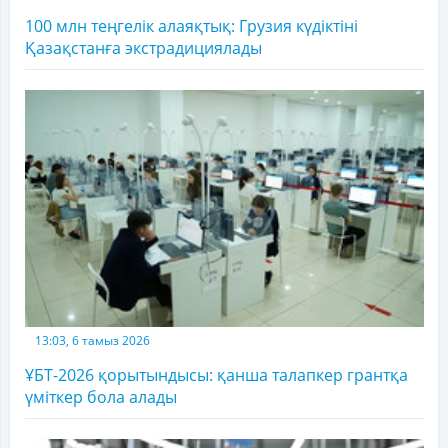
100 млн теңгелік алаяқтық: Грузия күдіктіні
Қазақстанға экстрадициялады
13:03, 6 тамыз 2026
ҰБТ-2026 қорытындысы: қанша талапкер грантқа
үміткер бола алады