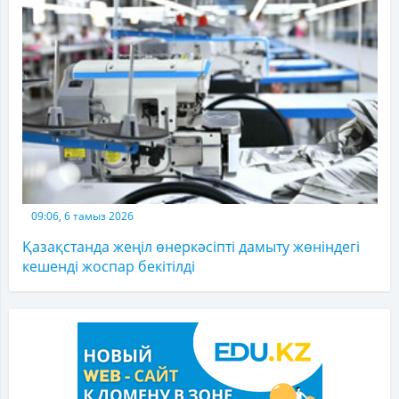
09:06, 6 тамыз 2026
Қазақстанда жеңіл өнеркәсіпті дамыту жөніндегі
кешенді жоспар бекітілді