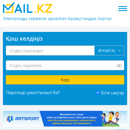
Электронды сервиске арналған
Қазақстандық портал
Қош келдіңіз
@mail.kz
Парольді ұмыттыңыз ба?
Есте сақтау