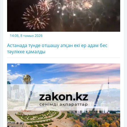
14:06, 8 тамыз 2026
Астанада түнде отшашу атқан екі ер адам бес
тәулікке қамалды