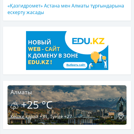
«Қазгидромет» Астана мен Алматы тұрғындарына
ескерту жасады
Алматы
+25 °C
Кешке қарай +31, Түнде +27