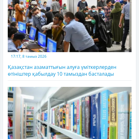
17:17, 8 тамыз 2026
Қазақстан азаматтығын алуға үміткерлерден
өтініштер қабылдау 10 тамыздан басталады