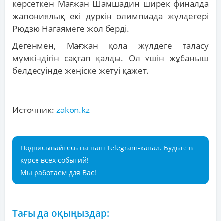
көрсеткен Мағжан Шамшадин ширек финалда
жапониялық екі дүркін олимпиада жүлдегері
Рюдзю Нагаямеге жол берді.
Дегенмен, Мағжан қола жүлдеге таласу
мүмкіндігін сақтап қалды. Ол үшін жұбаныш
белдесуінде жеңіске жетуі қажет.
Источник:
zakon.kz
Подписывайтесь на наш Telegram-канал. Будьте в
курсе всех событий!
Мы работаем для Вас!
Тағы да оқыңыздар: