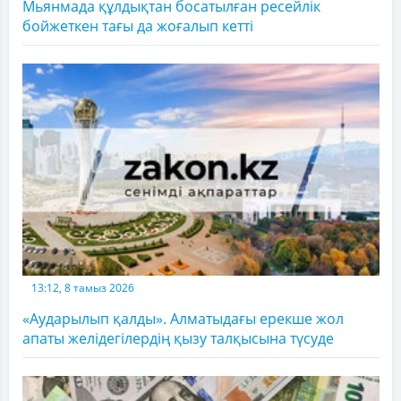
Мьянмада құлдықтан босатылған ресейлік
бойжеткен тағы да жоғалып кетті
13:12, 8 тамыз 2026
«Аударылып қалды». Алматыдағы ерекше жол
апаты желідегілердің қызу талқысына түсуде