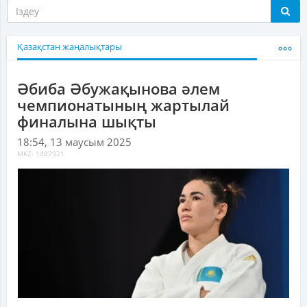
Қазақстан жаңалықтары
Әбиба Әбужақынова әлем
чемпионатының жартылай
финалына шықты
18:54, 13 маусым 2025
MKZ: 1487921