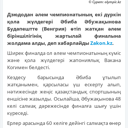
© Сурет: olympic.kz
Дзюдодан әлем чемпионатының екі дүркін
қола жүлдегері Әбиба Әбужақынова
Будапештте (Венгрия) өтіп жатқан әлем
біріншілігінің жартылай финалына
жолдама алды, деп хабарлайды
Zakon.kz
.
Ширек финалда ол әлем чемпионатының күміс
және қола жүлдегері жапониялық Вакана
Когимен белдесті.
Кездесу барысында Әбиба ұтылып
жатқанымен, қарсыласы үш ескерту алып,
нәтижесінде жеңіс қазақстандық спортшының
еншісіне жазылды. Осылайша, Әбужақынова 48
келі салмақ дәрежесінде финалға шығу үшін
күреседі.
Ерлер арасында 60 келіге дейінгі салмақта өнер