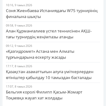
10:16, 9 тамыз 2026
Соня Жиенбаева Испаниядағы W75 турнирінің
финалына шықты
09:58, 9 тамыз 2026
Алан Құрманғалиев үстел теннисінен АҚШ-
тағы турнирдің жеңімпазы атанды
09:12, 9 тамыз 2026
«Қазгидромет» Астана мен Алматы
тұрғындарына ескерту жасады
17:17, 8 тамыз 2026
Қазақстан азаматтығын алуға үміткерлерден
өтініштер қабылдау 10 тамыздан басталады
17:07, 8 тамыз 2026
Бельгия королі Филипп Қасым-Жомарт
Тоқаевқа жауап хат жолдады