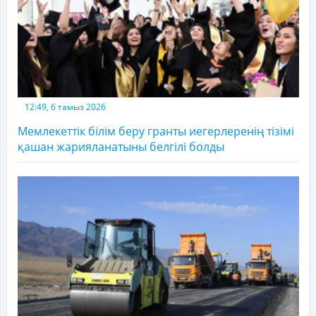
12:49, 6 тамыз 2026
Мемлекеттік білім беру гранты иегерлеренің тізімі
қашан жарияланатыны белгілі болды