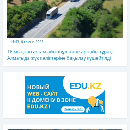
14:43, 6 тамыз 2026
16 мыңнан астам айыппұл және арнайы тұрақ:
Алматыда жүк көліктеріне бақылау күшейтілді