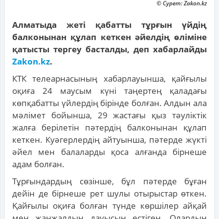
© Сурет: Zakon.kz
Алматыда жеті қабатты тұрғын үйдің
балконынан құлап кеткен әйелдің өліміне
қатысты тергеу басталды, деп хабарлайды
Zakon.kz
.
КТК телеарнасының хабарлауынша, қайғылы
оқиға 24 маусым күні таңертең қаладағы
көпқабатты үйлердің бірінде болған. Алдын ала
мәлімет бойынша, 29 жастағы қыз тәуліктік
жалға берілетін пәтердің балконынан құлап
кеткен. Куәгерлердің айтуынша, пәтерде жүкті
әйел мен балаларды қоса алғанда бірнеше
адам болған.
Тұрғындардың сөзінше, бұл пәтерде бұған
дейін де бірнеше рет шулы отырыстар өткен.
Қайғылы оқиға болған түнде көршілер айқай
мен жанжалдың дауысын естіген. Олардың