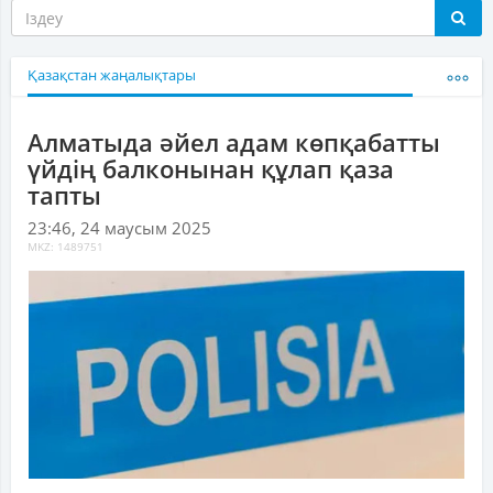
Қазақстан жаңалықтары
Алматыда әйел адам көпқабатты
үйдің балконынан құлап қаза
тапты
23:46, 24 маусым 2025
MKZ: 1489751