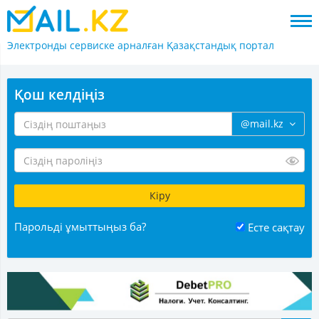
Электронды сервиске арналған
Қазақстандық портал
Қош келдіңіз
@mail.kz
Парольді ұмыттыңыз ба?
Есте сақтау