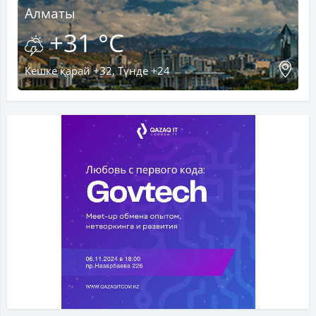
Алматы
+31 °C
Кешке қарай +32, Түнде +24