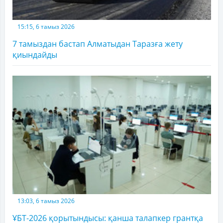
15:15, 6 тамыз 2026
7 тамыздан бастап Алматыдан Таразға жету
қиындайды
13:03, 6 тамыз 2026
ҰБТ-2026 қорытындысы: қанша талапкер грантқа