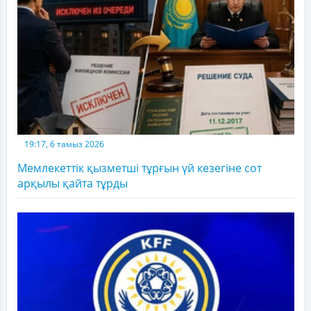
19:17, 6 тамыз 2026
Мемлекеттік қызметші тұрғын үй кезегіне сот
арқылы қайта тұрды