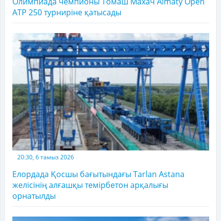
Олимпиада чемпионы Томаш Махач Almaty Open
ATP 250 турниріне қатысады
20:30, 6 тамыз 2026
Елордада Қосшы бағытындағы Tarlan Astana
желісінің алғашқы темірбетон арқалығы
орнатылды