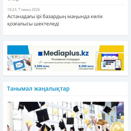
10:23, 7 тамыз 2026
Астанадағы ірі базардың маңында көлік
қозғалысы шектеледі
Танымал жаңалықтар