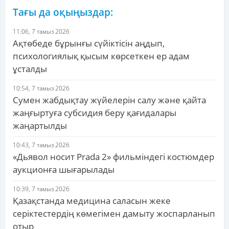
Тағы да оқыңыздар:
11:06, 7 тамыз 2026
Ақтөбеде бұрынғы сүйіктісін аңдып,
психологиялық қысым көрсеткен ер адам
ұсталды
10:54, 7 тамыз 2026
Сумен жабдықтау жүйелерін салу және қайта
жаңғыртуға субсидия беру қағидалары
жаңартылды
10:43, 7 тамыз 2026
«Дьявол носит Prada 2» фильміндегі костюмдер
аукционға шығарылады
10:39, 7 тамыз 2026
Қазақстанда медицина саласын жеке
серіктестердің көмегімен дамыту жоспарланып
отыр