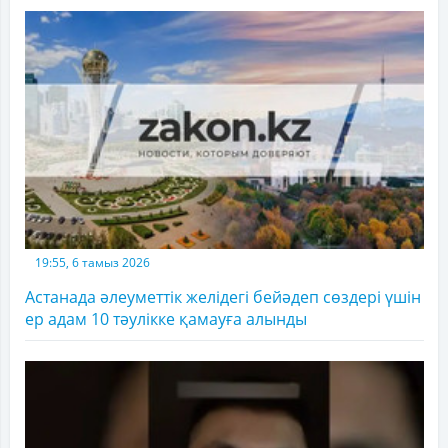
19:55, 6 тамыз 2026
Астанада әлеуметтік желідегі бейәдеп сөздері үшін
ер адам 10 тәулікке қамауға алынды