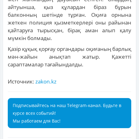
айтуынша, қыз құлардан біраз бұрын
балконның шетінде тұрған. Оқиға орнына
жеткен полиция қызметкерлері оны райынан
қайтаруға тырысқан, бірақ аман алып қалу
мүмкін болмады.
Қазір құқық қорғау органдары оқиғаның барлық
мән-жайын анықтап жатыр. Қажетті
сараптамалар тағайындалды.
Источник:
zakon.kz
Подписывайтесь на наш Telegram-канал. Будьте в
курсе всех событий!
Мы работаем для Вас!