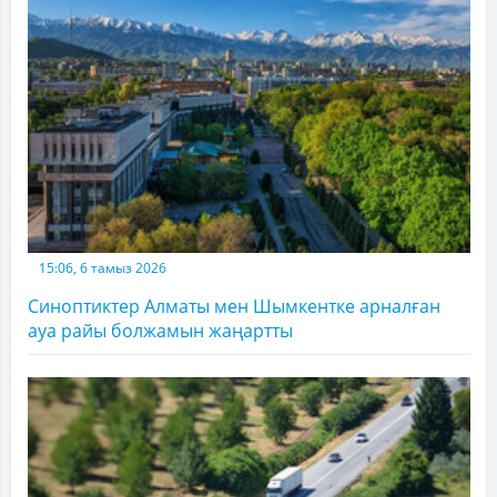
15:06, 6 тамыз 2026
Синоптиктер Алматы мен Шымкентке арналған
ауа райы болжамын жаңартты