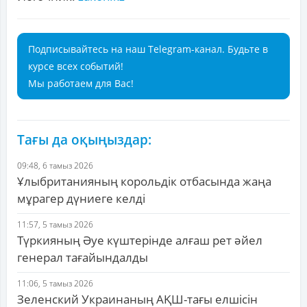
Подписывайтесь на наш Telegram-канал. Будьте в
курсе всех событий!
Мы работаем для Вас!
Тағы да оқыңыздар:
09:48, 6 тамыз 2026
Ұлыбританияның корольдік отбасында жаңа
мұрагер дүниеге келді
11:57, 5 тамыз 2026
Түркияның Әуе күштерінде алғаш рет әйел
генерал тағайындалды
11:06, 5 тамыз 2026
Зеленский Украинаның АҚШ-тағы елшісін