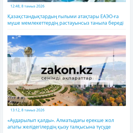
12:48, 8 тамыз 2026
Қазақстандықтардың ғылыми атақтары ЕАЭО-ға
мүше мемлекеттердің растауынсыз таныла береді
13:12, 8 тамыз 2026
«Аударылып қалды». Алматыдағы ерекше жол
апаты желідегілердің қызу талқысына түсуде