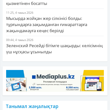
қызметінен босатты
11:25, 4 тамыз 2026
Мысырда жойқан жер сілкінісі болды:
тұрғындарға зақымданған ғимараттарға
жақындамауға кеңес берілді
09:44, 4 тамыз 2026
Зеленский Ресейді бітімге шақырды: келісімнің
үш нұсқасы ұсынылды
Танымал жаңалықтар