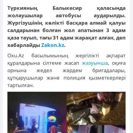
Түркияның Балыкесир қаласында
жолаушылар автобусы аударылды.
Жүргізушінің көлікті басқара алмай қалуы
салдарынан болған жол апатынан 3 адам
қаза тауып, тағы 31 адам жарақат алған, деп
хабарлайды
Zakon.kz
.
Oxu.Az басылымының жергілікті ақпарат
құралдарына сілтеме жасап
жазуынша
, оқиға
орнына жедел жәрдем бригадалары,
құтқарушылар және полиция қызметкерлері
тартылған.