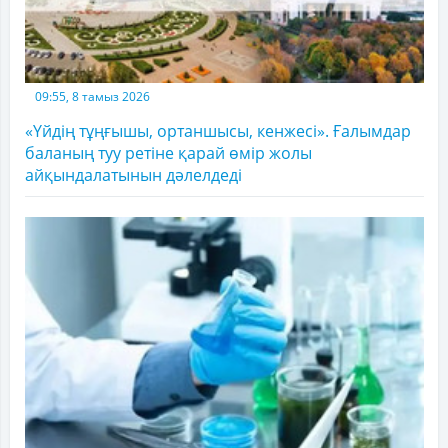
09:55, 8 тамыз 2026
«Үйдің тұңғышы, ортаншысы, кенжесі». Ғалымдар
баланың туу ретіне қарай өмір жолы
айқындалатынын дәлелдеді