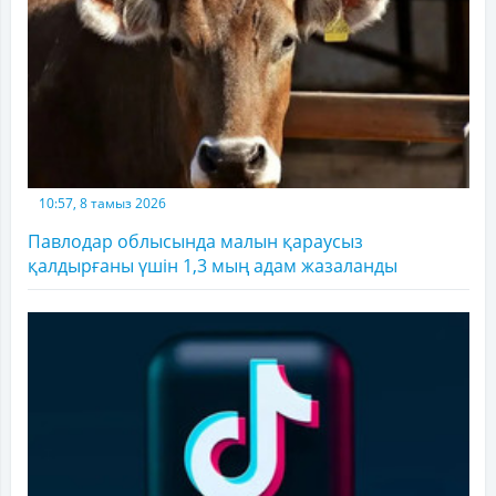
10:57, 8 тамыз 2026
Павлодар облысында малын қараусыз
қалдырғаны үшін 1,3 мың адам жазаланды