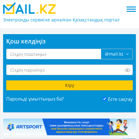
Электронды сервиске арналған
Қазақстандық портал
Қош келдіңіз
@mail.kz
Парольді ұмыттыңыз ба?
Есте сақтау