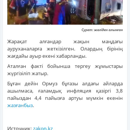
Сурет: желіден алынған
Жарақат алғандар жақын маңдағы
ауруханаларға жеткізілген. Олардың бірінің
жағдайы ауыр екені хабарланды.
Аталған факті бойынша тергеу жұмыстары
жүргізіліп жатыр.
Бұған дейін Ормуз бұғазы алдағы айларда
ашылмаса, ғаламдық инфляция қазіргі 3,8
пайыздан 4,4 пайызға артуы мүмкін екенін
жазғанбыз
.
Источник:
zakon.kz