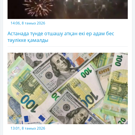
14:06, 8 тамыз 2026
Астанада түнде отшашу атқан екі ер адам бес
тәулікке қамалды
13:01, 8 тамыз 2026