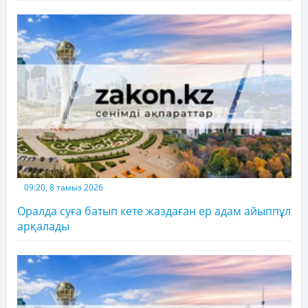
09:20, 8 тамыз 2026
Оралда суға батып кете жаздаған ер адам айыппұл
арқалады