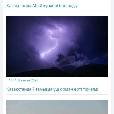
Қазақстанда Абай күндері басталды
10:11, 8 тамыз 2026
Қазақстанда 7 тамызда үш орман өрті тіркелді