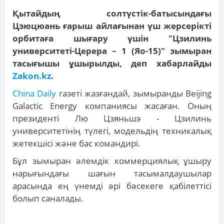
Қытайдың солтүстік-батысындағы
Цзюцюань ғарыш айлағынан үш жерсерікті
орбитаға шығару үшін "Цзилинь
университеті-Церера – 1 (Яо-15)" зымыран
тасығышы ұшырылды, деп хабарлайды
Zakon.kz
.
China Daily
газеті жазғандай, зымыранды Beijing
Galactic Energy компаниясы жасаған. Оның
президенті Лю Цзяньшэ - Цзилинь
университетінің түлегі, модельдің техникалық
жетекшісі және бас командирі.
Бұл зымыран әлемдік коммерциялық ұшыру
нарығындағы шағын тасымалдаушылар
арасында ең үнемді әрі бәсекеге қабілеттісі
болып саналады.