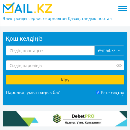
Электронды сервиске арналған
Қазақстандық портал
Қош келдіңіз
@mail.kz
Парольді ұмыттыңыз ба?
Есте сақтау