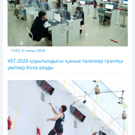
13:03, 6 тамыз 2026
ҰБТ-2026 қорытындысы: қанша талапкер грантқа
үміткер бола алады