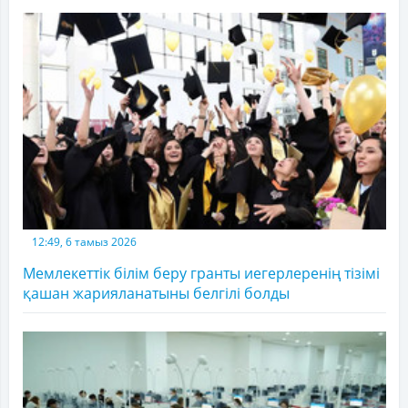
12:49, 6 тамыз 2026
Мемлекеттік білім беру гранты иегерлеренің тізімі
қашан жарияланатыны белгілі болды