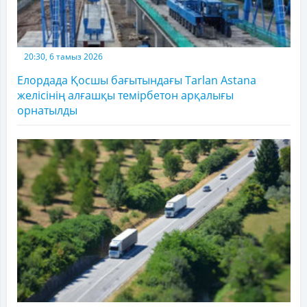
20:30, 6 тамыз 2026
Елордада Қосшы бағытындағы Tarlan Astana
желісінің алғашқы темірбетон арқалығы
орнатылды