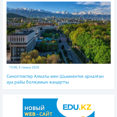
15:06, 6 тамыз 2026
Синоптиктер Алматы мен Шымкентке арналған
ауа райы болжамын жаңартты