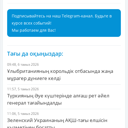
Подписывайтесь на наш Telegram-канал. Будьте в
курсе всех событий!
Мы работаем для Вас!
Тағы да оқыңыздар:
09:48, 6 тамыз 2026
Ұлыбританияның корольдік отбасында жаңа
мұрагер дүниеге келді
11:57, 5 тамыз 2026
Түркияның Әуе күштерінде алғаш рет әйел
генерал тағайындалды
11:06, 5 тамыз 2026
Зеленский Украинаның АҚШ-тағы елшісін
қызметінен босатты