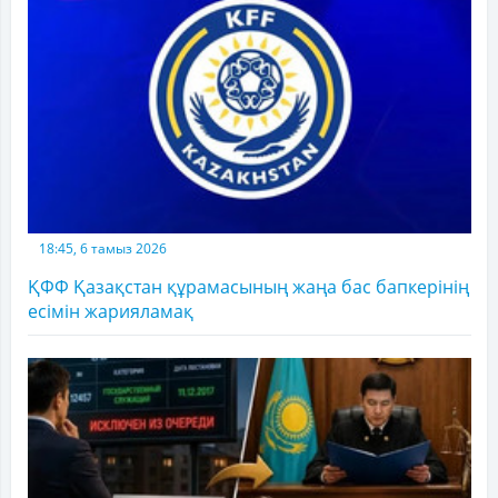
18:45, 6 тамыз 2026
ҚФФ Қазақстан құрамасының жаңа бас бапкерінің
есімін жарияламақ