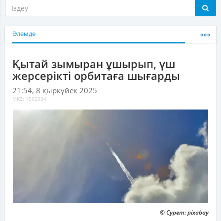
Әлемде
Қытай зымыран ұшырып, үш
жерсерікті орбитаға шығарды
21:54, 8 қыркүйек 2025
MKZ: 1502334
© Сурет: pixabay