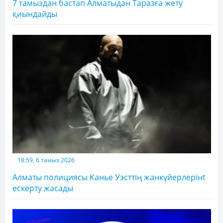
7 тамыздан бастап Алматыдан Таразға жету
қиындайды
18:59, 6 тамыз 2026
Алматы полициясы Канье Уэсттің жанкүйерлерінt
ескерту жасады