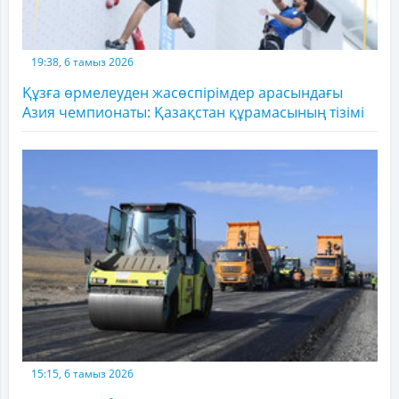
19:38, 6 тамыз 2026
Құзға өрмелеуден жасөспірімдер арасындағы
Азия чемпионаты: Қазақстан құрамасының тізімі
15:15, 6 тамыз 2026