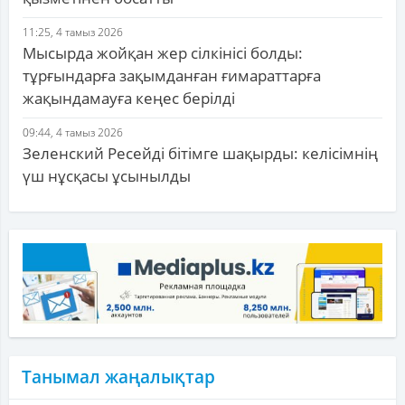
11:25, 4 тамыз 2026
Мысырда жойқан жер сілкінісі болды:
тұрғындарға зақымданған ғимараттарға
жақындамауға кеңес берілді
09:44, 4 тамыз 2026
Зеленский Ресейді бітімге шақырды: келісімнің
үш нұсқасы ұсынылды
Танымал жаңалықтар