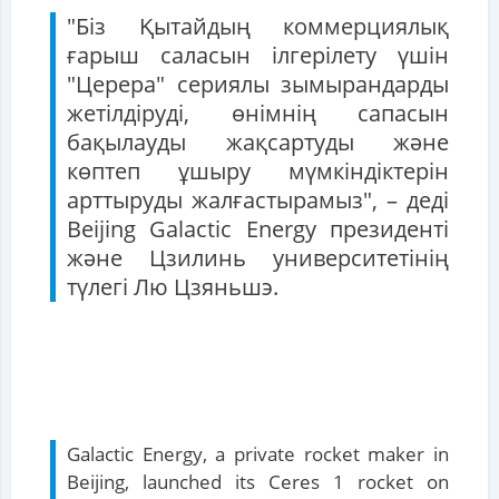
"Біз Қытайдың коммерциялық
ғарыш саласын ілгерілету үшін
"Церера" сериялы зымырандарды
жетілдіруді, өнімнің сапасын
бақылауды жақсартуды және
көптеп ұшыру мүмкіндіктерін
арттыруды жалғастырамыз", – деді
Beijing Galactic Energy президенті
және Цзилинь университетінің
түлегі Лю Цзяньшэ.
Galactic Energy, a private rocket maker in
Beijing, launched its Ceres 1 rocket on