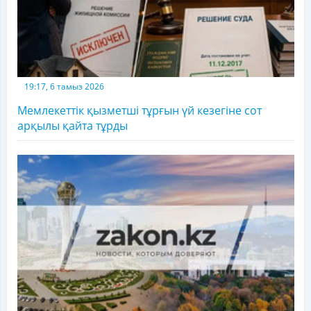
19:17, 6 тамыз 2026
Мемлекеттік қызметші тұрғын үй кезегіне сот
арқылы қайта тұрды