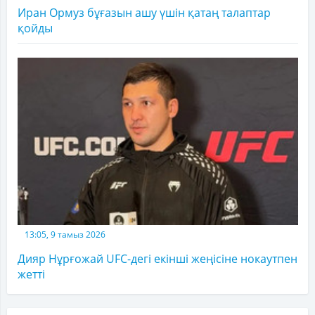
Иран Ормуз бұғазын ашу үшін қатаң талаптар
қойды
13:05, 9 тамыз 2026
Дияр Нұрғожай UFC-дегі екінші жеңісіне нокаутпен
жетті