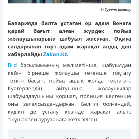
© Сурет: pixabay
Баварияда балта ұстаған ер адам Венаға
қарай бағыт алған жүрдек пойыз
жолаушыларына шабуыл жасаған. Оқиға
салдарынан төрт адам жарақат алды, деп
хабарлайды
Zakon.kz
.
Bild
басылымының мәліметінше, шабуылдан
кейін бірнеше жолаушы төтенше тоқтату
тетігін басып, пойыз ашық жолда тоқтаған.
Куәгерлердің айтуынша, жолаушылар
шабуылдаушыны қоршап, полиция келгенше
оны залалсыздандырған. Белгілі болғандай,
күдікті де ұсталу кезінде жарақат алып,
тікұшақпен ауруханаға жеткізілген.