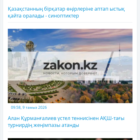
Қазақстанның бірқатар өңірлеріне аптап ыстық
қайта оралады - синоптиктер
09:58, 9 тамыз 2026
Алан Құрманғалиев үстел теннисінен АҚШ-тағы
турнирдің жеңімпазы атанды