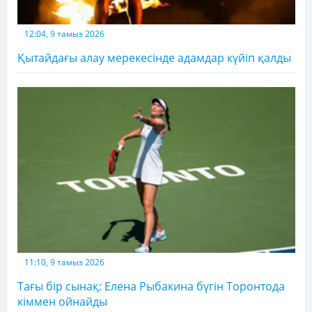
12:04, 9 тамыз 2026
Қытайдағы алау мерекесінде адамдар күйіп қалды
11:10, 9 тамыз 2026
Тағы бір сынақ: Елена Рыбакина бүгін Торонтода
кіммен ойнайды