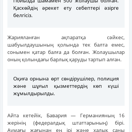
Пойызда шамамен 500 жолаушы болған.
Қаскөйдің әрекет ету себептері әзірге
белгісіз.
Жарияланған ақпаратқа сәйкес,
шабуылдаушының қолында тек балта емес,
сонымен қатар балға да болған. Жолаушылар
оның қолындағы барлық қаруды тартып алған.
Оқиға орнына өрт сөндірушілер, полиция
және шұғыл қызметтердің көп күші
жұмылдырылды.
Айта кетейік, Бавария — Германияның 16
жерінің (федералдық штаттарының) бірі.
Аумағы жағынан ең ірі және халық саны