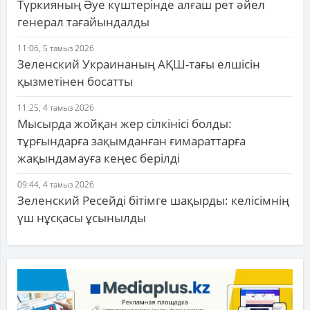
Түркияның Әуе күштерінде алғаш рет әйел
генерал тағайындалды
11:06, 5 тамыз 2026
Зеленский Украинаның АҚШ-тағы елшісін
қызметінен босатты
11:25, 4 тамыз 2026
Мысырда жойқан жер сілкінісі болды:
тұрғындарға зақымданған ғимараттарға
жақындамауға кеңес берілді
09:44, 4 тамыз 2026
Зеленский Ресейді бітімге шақырды: келісімнің
үш нұсқасы ұсынылды