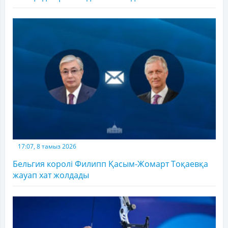
17:07, 8 тамыз 2026
Бельгия королі Филипп Қасым-Жомарт Тоқаевқа
жауап хат жолдады