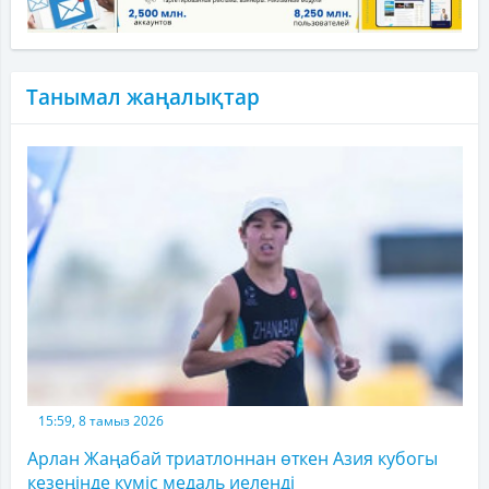
Танымал жаңалықтар
15:59, 8 тамыз 2026
Арлан Жаңабай триатлоннан өткен Азия кубогы
кезеңінде күміс медаль иеленді