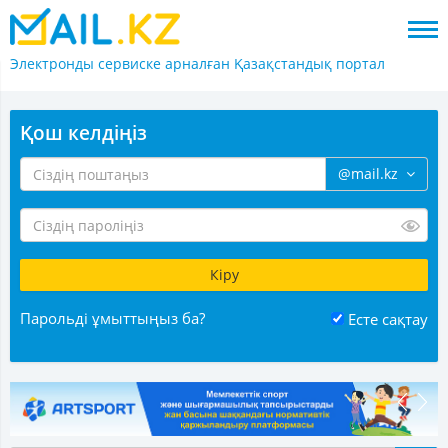
Электронды сервиске арналған
Қазақстандық портал
Қош келдіңіз
@mail.kz
Парольді ұмыттыңыз ба?
Есте сақтау