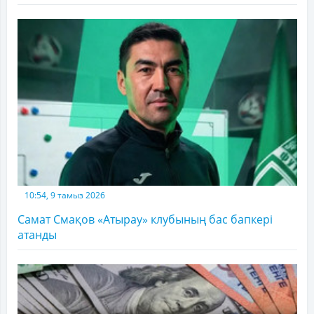
10:54, 9 тамыз 2026
Самат Смақов «Атырау» клубының бас бапкері
атанды