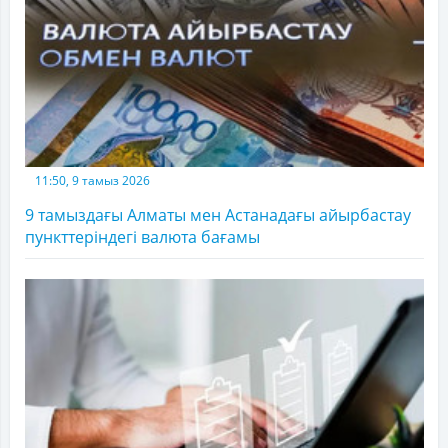
11:50, 9 тамыз 2026
9 тамыздағы Алматы мен Астанадағы айырбастау
пункттеріндегі валюта бағамы