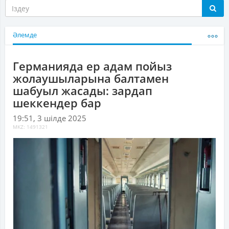
Әлемде
Германияда ер адам пойыз
жолаушыларына балтамен
шабуыл жасады: зардап
шеккендер бар
19:51, 3 шілде 2025
MKZ: 1491321