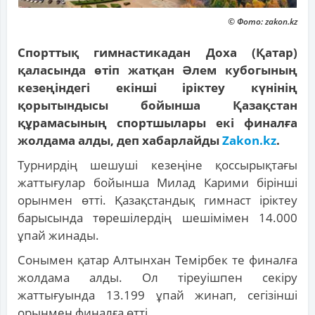
© Фото: zakon.kz
Спорттық гимнастикадан Доха (Қатар)
қаласында өтіп жатқан Әлем кубогының
кезеңіндегі екінші іріктеу күнінің
қорытындысы бойынша Қазақстан
құрамасының спортшылары екі финалға
жолдама алды, деп хабарлайды
Zakon.kz
.
Турнирдің шешуші кезеңіне қоссырықтағы
жаттығулар бойынша Милад Карими бірінші
орынмен өтті. Қазақстандық гимнаст іріктеу
барысында төрешілердің шешімімен 14.000
ұпай жинады.
Сонымен қатар Алтынхан Темірбек те финалға
жолдама алды. Ол тіреуішпен секіру
жаттығуында 13.199 ұпай жинап, сегізінші
орынмен финалға өтті.