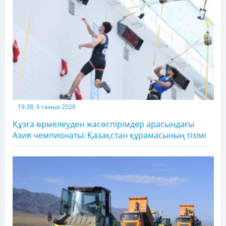
19:38, 6 тамыз 2026
Құзға өрмелеуден жасөспірімдер арасындағы
Азия чемпионаты: Қазақстан құрамасының тізімі