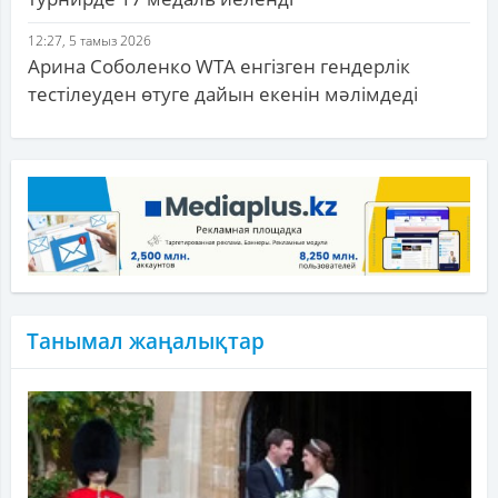
12:27, 5 тамыз 2026
Арина Соболенко WTA енгізген гендерлік
тестілеуден өтуге дайын екенін мәлімдеді
Танымал жаңалықтар