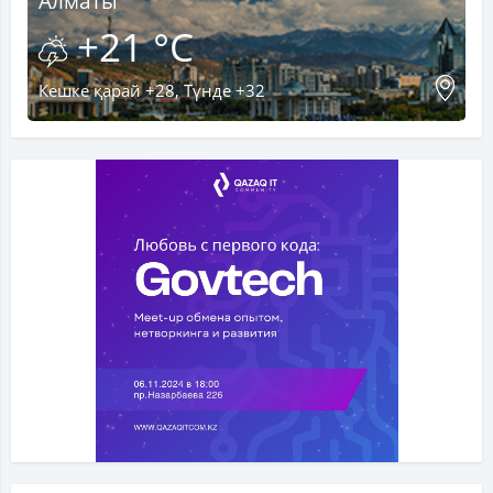
Алматы
+21 °C
Кешке қарай +28, Түнде +32