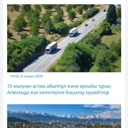
14:43, 6 тамыз 2026
16 мыңнан астам айыппұл және арнайы тұрақ:
Алматыда жүк көліктеріне бақылау күшейтілді