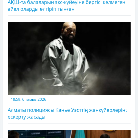
АҚШ-та балаларын экс-күйеуіне бергісі келмеген
әйел оларды өлтіріп тынған
18:59, 6 тамыз 2026
Алматы полициясы Канье Уэсттің жанкүйерлерінt
ескерту жасады