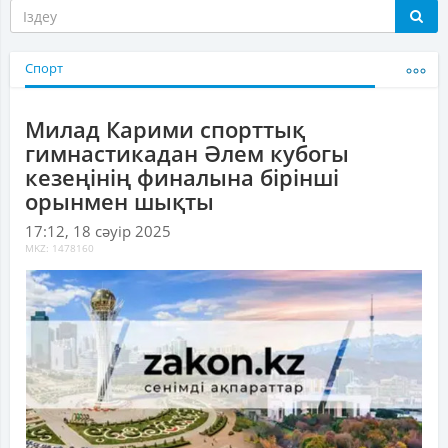
Спорт
Милад Карими спорттық
гимнастикадан Әлем кубогы
кезеңінің финалына бірінші
орынмен шықты
17:12, 18 сәуір 2025
MKZ: 1478160