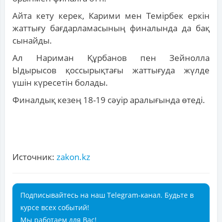
Айта кету керек, Карими мен Темірбек еркін
жаттығу бағдарламасының финалында да бақ
сынайды.
Ал Нариман Құрбанов пен Зейнолла
Ыдырысов қоссырықтағы жаттығуда жүлде
үшін күресетін болады.
Финалдық кезең 18-19 сәуір аралығында өтеді.
Источник:
zakon.kz
Подписывайтесь на наш Telegram-канал. Будьте в
курсе всех событий!
Мы работаем для Вас!