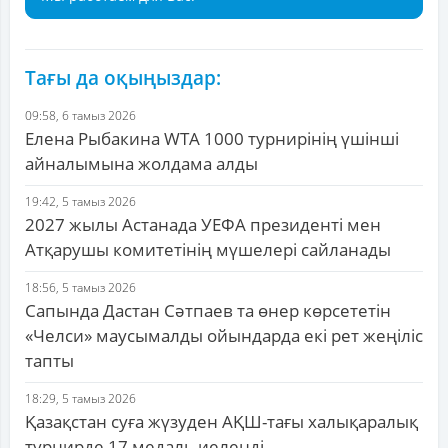
Тағы да оқыңыздар:
09:58, 6 тамыз 2026
Елена Рыбакина WTA 1000 турнирінің үшінші
айналымына жолдама алды
19:42, 5 тамыз 2026
2027 жылы Астанада УЕФА президенті мен
Атқарушы комитетінің мүшелері сайланады
18:56, 5 тамыз 2026
Сапында Дастан Сәтпаев та өнер көрсететін
«Челси» маусымалды ойындарда екі рет жеңіліс
тапты
18:29, 5 тамыз 2026
Қазақстан суға жүзуден АҚШ-тағы халықаралық
турнирде 17 медаль иеленді