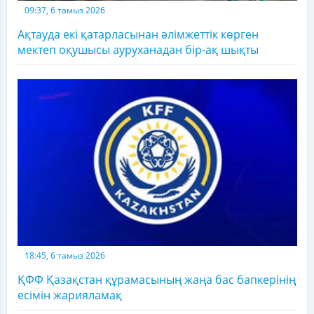
09:37, 6 тамыз 2026
Ақтауда екі қатарласынан әлімжеттік көрген
мектеп оқушысы ауруханадан бір-ақ шықты
18:45, 6 тамыз 2026
ҚФФ Қазақстан құрамасының жаңа бас бапкерінің
есімін жарияламақ