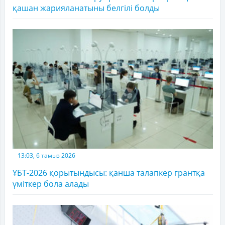
қашан жарияланатыны белгілі болды
13:03, 6 тамыз 2026
ҰБТ-2026 қорытындысы: қанша талапкер грантқа
үміткер бола алады