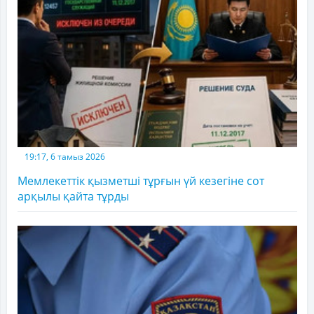
19:17, 6 тамыз 2026
Мемлекеттік қызметші тұрғын үй кезегіне сот
арқылы қайта тұрды