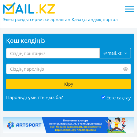
Электронды сервиске арналған
Қазақстандық портал
Қош келдіңіз
@mail.kz
Парольді ұмыттыңыз ба?
Есте сақтау