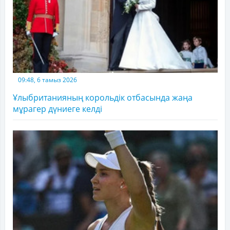
09:48, 6 тамыз 2026
Ұлыбританияның корольдік отбасында жаңа
мұрагер дүниеге келді