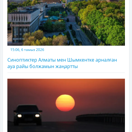
15:06, 6 тамыз 2026
Синоптиктер Алматы мен Шымкентке арналған
ауа райы болжамын жаңартты