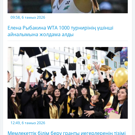
09:58, 6 тамыз 2026
Елена Рыбакина WTA 1000 турнирінің үшінші
айналымына жолдама алды
12:49, 6 тамыз 2026
Мемлекеттік білім беру гранты иегерлеренің тізімі