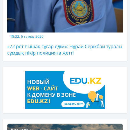
18:32, 6 тамыз 2026
«72 рет пышақ сұғар едім»: Нұрай Серікбай туралы
сұмдық пікір полицияға жетті