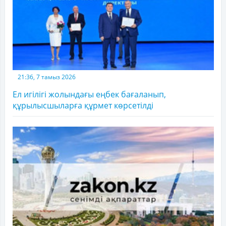
21:36, 7 тамыз 2026
Ел игілігі жолындағы еңбек бағаланып,
құрылысшыларға құрмет көрсетілді