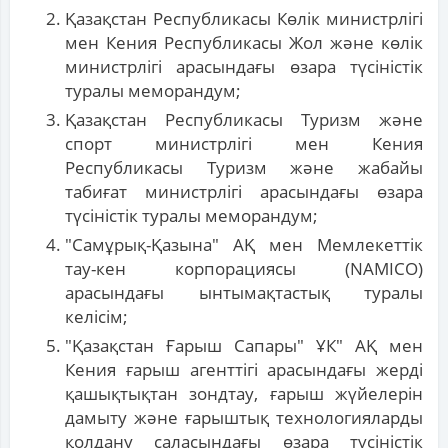
Қазақстан Республикасы Көлік министрлігі
мен Кения Республикасы Жол және көлік
министрлігі арасындағы өзара түсіністік
туралы меморандум;
Қазақстан Республикасы Туризм және
спорт министрлігі мен Кения
Республикасы Туризм және жабайы
табиғат министрлігі арасындағы өзара
түсіністік туралы меморандум;
"Самұрық-Қазына" АҚ мен Мемлекеттік
тау-кен корпорациясы (NAMICO)
арасындағы ынтымақтастық туралы
келісім;
"Қазақстан Ғарыш Сапары" ҰК" АҚ мен
Кения ғарыш агенттігі арасындағы жерді
қашықтықтан зондтау, ғарыш жүйелерін
дамыту және ғарыштық технологияларды
қолдану саласындағы өзара түсіністік