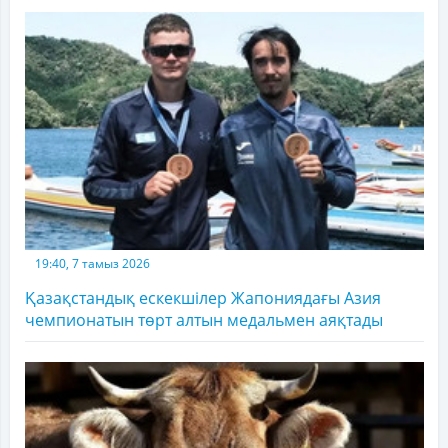
19:40, 7 тамыз 2026
Қазақстандық ескекшілер Жапониядағы Азия
чемпионатын төрт алтын медальмен аяқтады