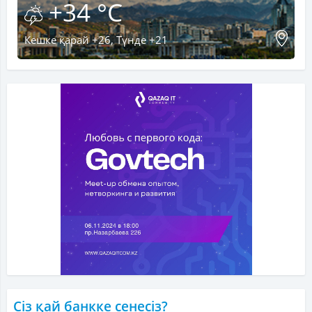
+34 °C
Кешке қарай +26, Түнде +21
Сіз қай банкке сенесіз?