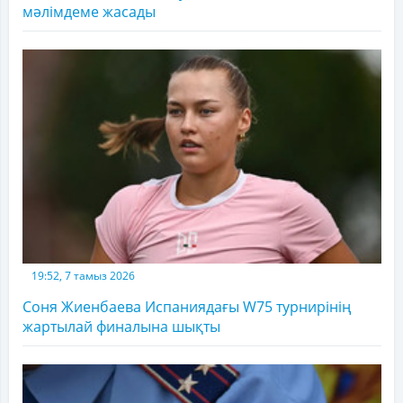
мәлімдеме жасады
19:52, 7 тамыз 2026
Соня Жиенбаева Испаниядағы W75 турнирінің
жартылай финалына шықты