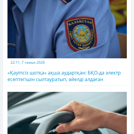
22:11, 7 тамыз 2026
«Қауіпсіз шотқа» ақша аудартқан: БҚО-да электр
есептегішін сылтауратып, әйелді алдаған