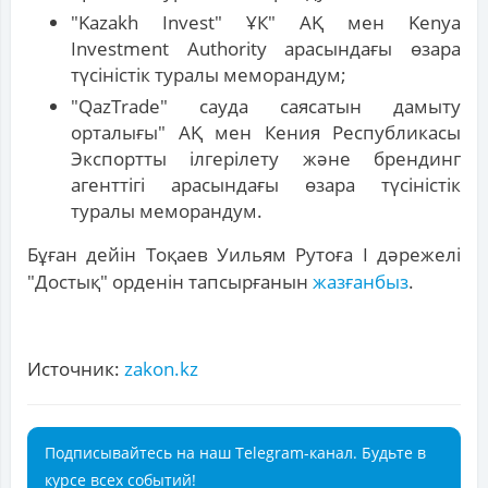
"Kazakh Invest" ҰК" АҚ мен Kenya
Investment Authority арасындағы өзара
түсіністік туралы меморандум;
"QazTrade" сауда саясатын дамыту
орталығы" АҚ мен Кения Республикасы
Экспортты ілгерілету және брендинг
агенттігі арасындағы өзара түсіністік
туралы меморандум.
Бұған дейін Тоқаев Уильям Рутоға І дәрежелі
"Достық" орденін тапсырғанын
жазғанбыз
.
Источник:
zakon.kz
Подписывайтесь на наш Telegram-канал. Будьте в
курсе всех событий!