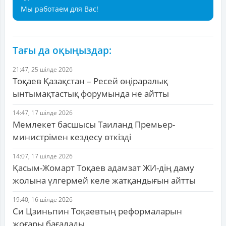
Мы работаем для Вас!
Тағы да оқыңыздар:
21:47, 25 шілде 2026
Тоқаев Қазақстан – Ресей өңіраралық
ынтымақтастық форумында не айтты
14:47, 17 шілде 2026
Мемлекет басшысы Таиланд Премьер-
министрімен кездесу өткізді
14:07, 17 шілде 2026
Қасым-Жомарт Тоқаев адамзат ЖИ-дің даму
жолына үлгермей келе жатқандығын айтты
19:40, 16 шілде 2026
Си Цзиньпин Тоқаевтың реформаларын
жоғары бағалады