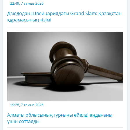
22:49, 7 тамыз 2026
Дзюдодан Швейцариядағы Grand Slam: Қазақстан
құрамасының тізімі
19:28, 7 тамыз 2026
Алматы облысының тұрғыны әйелді аңдығаны
үшін сотталды