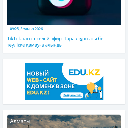
09:25, 8 тамыз 2026
TikTok-тағы тікелей эфир: Тараз тұрғыны бес
тәулікке қамауға алынды
Алматы