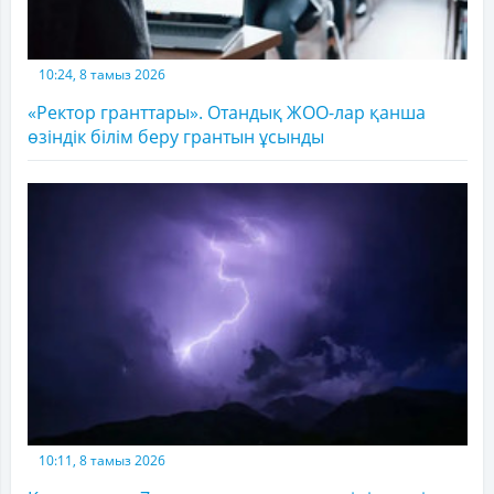
10:24, 8 тамыз 2026
«Ректор гранттары». Отандық ЖОО-лар қанша
өзіндік білім беру грантын ұсынды
10:11, 8 тамыз 2026