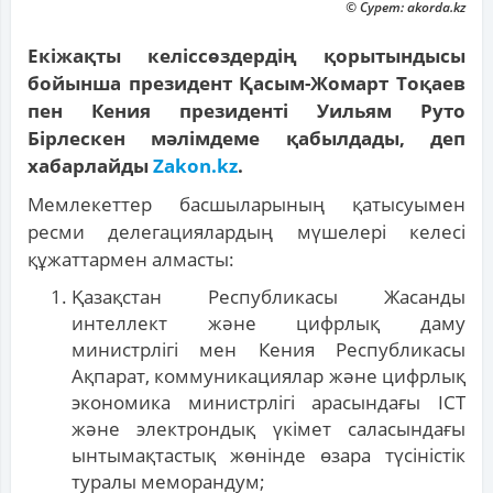
© Сурет: akorda.kz
Екіжақты келіссөздердің қорытындысы
бойынша президент Қасым-Жомарт Тоқаев
пен Кения президенті Уильям Руто
Бірлескен мәлімдеме қабылдады, деп
хабарлайды
Zakon.kz
.
Мемлекеттер басшыларының қатысуымен
ресми делегациялардың мүшелері келесі
құжаттармен алмасты:
Қазақстан Республикасы Жасанды
интеллект және цифрлық даму
министрлігі мен Кения Республикасы
Ақпарат, коммуникациялар және цифрлық
экономика министрлігі арасындағы ICT
және электрондық үкімет саласындағы
ынтымақтастық жөнінде өзара түсіністік
туралы меморандум;