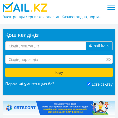
Электронды сервиске арналған
Қазақстандық портал
Қош келдіңіз
@mail.kz
Парольді ұмыттыңыз ба?
Есте сақтау