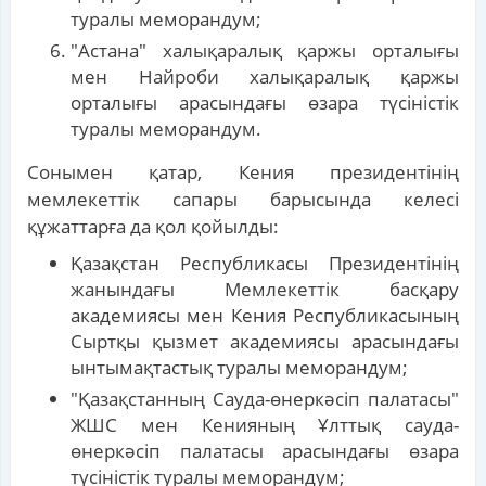
туралы меморандум;
"Астана" халықаралық қаржы орталығы
мен Найроби халықаралық қаржы
орталығы арасындағы өзара түсіністік
туралы меморандум.
Сонымен қатар, Кения президентінің
мемлекеттік сапары барысында келесі
құжаттарға да қол қойылды:
Қазақстан Республикасы Президентінің
жанындағы Мемлекеттік басқару
академиясы мен Кения Республикасының
Сыртқы қызмет академиясы арасындағы
ынтымақтастық туралы меморандум;
"Қазақстанның Сауда-өнеркәсіп палатасы"
ЖШС мен Кенияның Ұлттық сауда-
өнеркәсіп палатасы арасындағы өзара
түсіністік туралы меморандум;