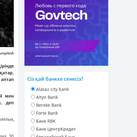
unsplash
ірінде
қатар,
Сіз қай банкке сенесіз?
 аптап
Alatau city bank
ай мен
Altyn Bank
, деп
Bereke Bank
Forte Bank
гиялық
Банк RBK
Банк ЦентрКредит
ына 30
Евразийский Банк