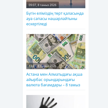
09:07, 8 тамыз 2026
Бүгін еліміздің төрт қаласында
ауа сапасы нашарлайтыны
ескертіледі
13:01, 8 тамыз 2026
Астана мен Алматыдағы ақша
айырбас орындарындағы
валюта бағамдары – 8 тамыз