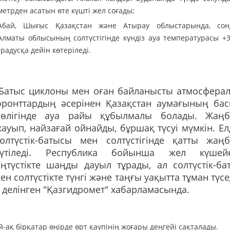
метрден асатын өте күшті жел соғады;
Абай, Шығыс Қазақстан және Атырау облыстарында, сон
Алматы облысының солтүстігінде күндіз ауа температурасы +35
градусқа дейін көтеріледі.
"Батыс циклоны мен оған байланысты атмосфера
фронттардың әсерінен Қазақстан аумағының ба
бөлігінде ауа райы құбылмалы болады. Жаң
ауып, найзағай ойнайды, бұршақ түсуі мүмкін. Ел
солтүстік-батысы мен солтүстігінде қатты жаң
күтіледі. Республика бойынша жел күшейе
ңтүстікте шаңды дауыл тұрады, ал солтүстік-ба
ен солтүстікте түнгі және таңғы уақытта тұман түсед
 делінген "Қазгидромет" хабарламасында.
-ақ бірқатар өңірде өрт қаупінің жоғары деңгейі сақталады.