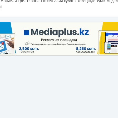
 Жаңабай триатлоннан өткен Азия кубогы кезеңінде күміс медал
ді