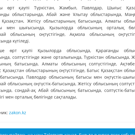
ы өрт қаупі Түркістан, Жамбыл, Павлодар, Шығыс Қаза
анды облыстарында, Абай және Ұлытау облыстарында, Маңғ
 Қазақстан, Жетісу облыстарының батысында, Алматы обл
ы мен шығысында, Қызылорда облысының орталық бөлі
най облысының оңтүстігінде, Ақмола облысының оңтүсті
ында күтіледі.
нше өрт қаупі Қызылорда облысында, Қарағанды облы
ында, солтүстігінде және орталығында, Түркістан облысында, 
ының батысында, Алматы облысының солтүстігінде, Ақтөб
 Қазақстан облыстарының оңтүстігінде, Батыс Қазақстан обл
батысында, Павлодар облысының батысы мен оңтүстік-шығы
най облысының оңтүстік-батысында, Жетісу облысының солтүсті
ында, сондай-ақ Абай облысының батысында, солтүстік-баты
ігі мен орталық бөлігінде сақталады.
ник:
zakon.kz
писывайтесь на наш Telegram-канал. Будьте в курсе всех событ