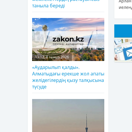
Арлан
таныла береді
иелен
13:12, 8 тамыз 2026
«Аударылып қалды».
Алматыдағы ерекше жол апаты
желідегілердің қызу талқысына
түсуде