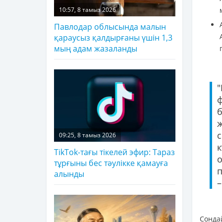
10:57, 8 тамыз 2026
Павлодар облысында малын
қараусыз қалдырғаны үшін 1,3
мың адам жазаланды
ж
09:25, 8 тамыз 2026
TikTok-тағы тікелей эфир: Тараз
о
тұрғыны бес тәулікке қамауға
п
алынды
–
Сондай