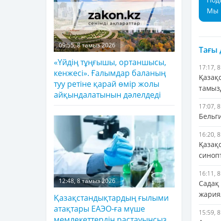
Мы 
09:55, 8 тамыз 2026
Тағы
«Үйдің тұңғышы, ортаншысы,
17:17, 
кенжесі». Ғалымдар баланың
Қазақ
туу ретіне қарай өмір жолы
тамыз
айқындалатынын дәлелдеді
17:07, 
Бельг
16:20, 
Қазақ
синоп
16:11, 
12:48, 8 тамыз 2026
Садақ
жария
Қазақстандықтардың ғылыми
атақтары ЕАЭО-ға мүше
15:59, 
мемлекеттердің растауынсыз