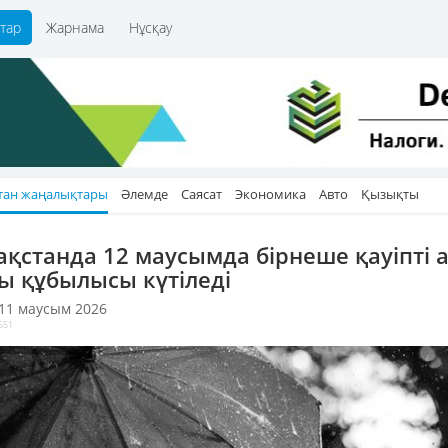
тар
Жарнама
Нұсқау
тан жаңалықтары
Әлемде
Саясат
Экономика
Авто
Қызықты
ақстанда 12 маусымда бірнеше қауіпті 
ы құбылысы күтіледі
 11 маусым 2026
651