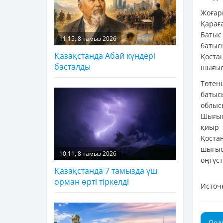
Жоғар
Қарағ
Батыс
11:15, 8 тамыз 2026
батыс
Қазақстанда Абай күндері
Қоста
басталды
шығыс
Төте
батыс
облыс
Шығыс
қиыр 
Қоста
шығыс
10:11, 8 тамыз 2026
оңтүст
Қазақстанда 7 тамызда үш
орман өрті тіркелді
Источ
Под