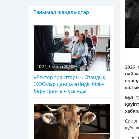
Танымал жаңалықтар
2026 
10:24, 8 тамыз 2026
найза
«Ректор гранттары». Отандық
екпін
ЖОО-лар қанша өзіндік білім
ыстық
беру грантын ұсынды
Бұл т
қауі
хабар
Синоп
құбыл