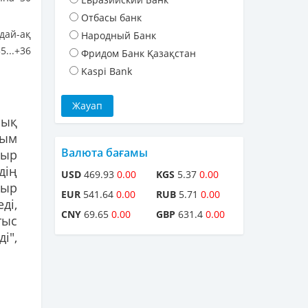
Отбасы банк
дай-ақ
Народный Банк
...+36
Фридом Банк Қазақстан
Kaspi Bank
лық
сым
Валюта бағамы
быр
дің
USD
469.93
0.00
KGS
5.37
0.00
быр
EUR
541.64
0.00
RUB
5.71
0.00
ді,
CNY
69.65
0.00
GBP
631.4
0.00
тыс
і",