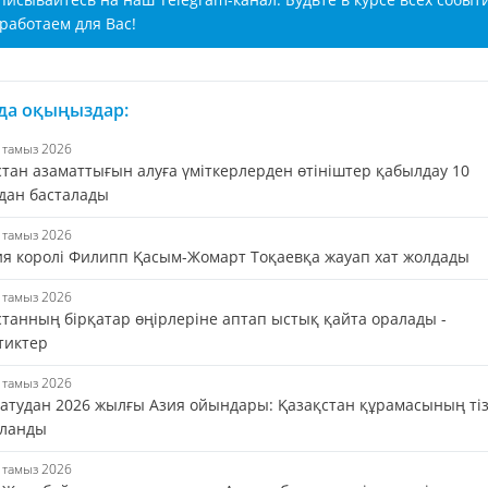
работаем для Вас!
 да оқыңыздар:
8 тамыз 2026
стан азаматтығын алуға үміткерлерден өтініштер қабылдау 10
дан басталады
8 тамыз 2026
ия королі Филипп Қасым-Жомарт Тоқаевқа жауап хат жолдады
8 тамыз 2026
станның бірқатар өңірлеріне аптап ыстық қайта оралады -
тиктер
8 тамыз 2026
 атудан 2026 жылғы Азия ойындары: Қазақстан құрамасының тіз
ланды
8 тамыз 2026