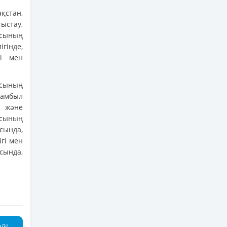
қстан,
ыстау,
ысының
гінде,
гі мен
сының
Жамбыл
е және
ысының
сында,
гі мен
сында,
ий!