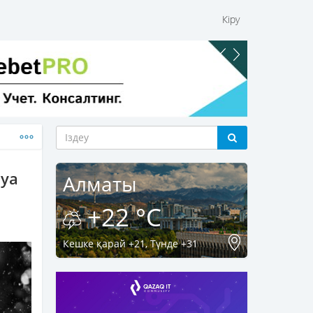
Кіру
ауа
Алматы
+22 °C
Кешке қарай +21, Түнде +31