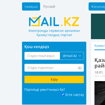
Қазақша
Русский
Жаңалық
Электронды сервиске арналған
Қазақстандық портал
Қазақс
Қош келдіңіз
@mail.kz
Қаз
рай
18:01,
MKZ: 1550
Парольді ұмыттыңыз ба?
Есте сақтау