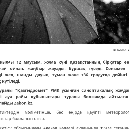
© Фото: 
жылғы 12 маусым, жұма күні Қазақстанның бірқатар өң
ғай ойнап, жаңбыр жауады, бұршақ түседі. Сонымен 
ді жел, шаңды дауыл, тұман және +36 градусқа дейінгі
 күтіледі.
уралы "Қазгидромет" РМК ұсынған синоптикалық жағд
пті ауа райы құбылыстары туралы болжамда айтылған
лайды Zakon.kz.
тиктердің мәліметінше, бес өңірде қауіпті метеороло
ыстар болжанып отыр:
Жетісу облысындағы Алакөл көлдері ауданында түнде секунд