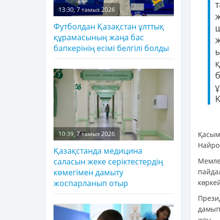
13:30, 7 тамыз 2026
Футболдан Қазақстан ұлттық
құрамасының жаңа бас
бапкерінің есімі белгілі болды
ұ
Қ
Қасым
10:39, 7 тамыз 2026
Найро
Қазақстанда медицина
Мемле
саласын жеке серіктестердің
пайда
көмегімен дамыту
көрке
жоспарланып отыр
Прези
дамып
жөн.