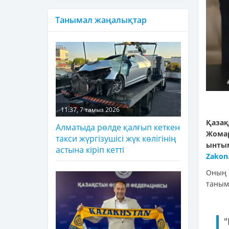
Танымал жаңалықтар
11:37, 7 тамыз 2026
Қаза
Алматыда рөлде қалғып кеткен
Жомар
такси жүргізушісі жүк көлігінің
ынты
астына кіріп кетті
Zakon
Оның 
таным