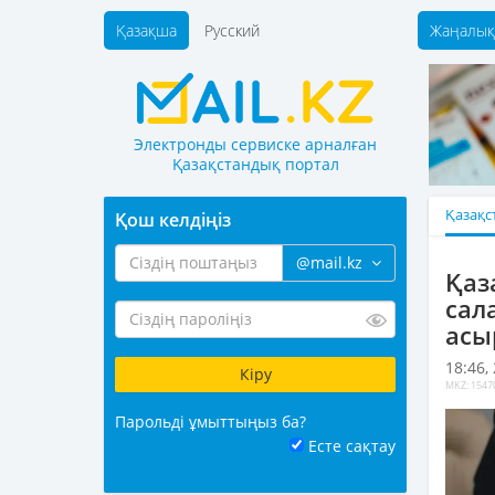
Қазақша
Русский
Жаңалық
Электронды сервиске арналған
Қазақстандық портал
Қазақс
Қош келдіңіз
@mail.kz
Қаз
сал
асы
18:46,
MKZ: 1547
Парольді ұмыттыңыз ба?
Есте сақтау