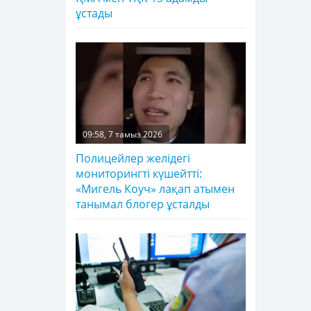
ұстады
09:58, 7 тамыз 2026
Полицейлер желідегі
мониторингті күшейтті:
«Мигель Коуч» лақап атымен
танымал блогер ұсталды