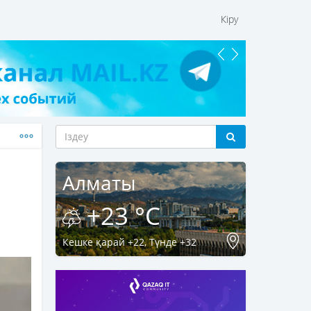
Кіру
Алматы
+23 °C
Кешке қарай +22, Түнде +32