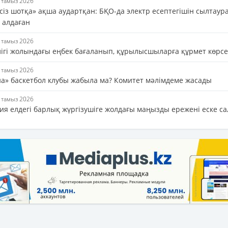
7 тамыз 2026
сіз шотқа» ақша аудартқан: БҚО-да электр есептегішін сылтаур
 алдаған
7 тамыз 2026
лігі жолындағы еңбек бағаланып, құрылысшыларға құрмет көрсе
7 тамыз 2026
на» баскетбол клубы жабыла ма? Комитет мәлімдеме жасады
7 тамыз 2026
ия елдегі барлық жүргізушіге жолдағы маңызды ережені еске с