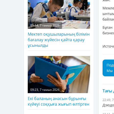
Мемле
ынтым
байлан
09:14, 7 тамыз 2026
Бұған
бизне
Мектеп оқушыларының білімін
бағалау жүйесін қайта қарау
ұсынылды
Источ
Под
Мы 
09:23, 7 тамыз 2026
Тағы
Екі баланың анасын бұрынғы
22:49, 
күйеуі соққыға жығып өлтірген
Дзюдо