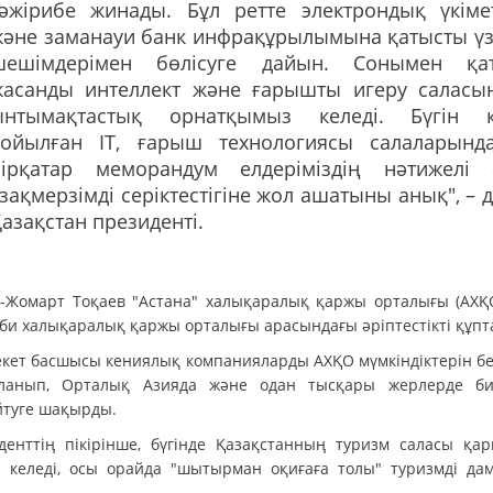
тәжірибе жинады. Бұл ретте электрондық үкіме
және заманауи банк инфрақұрылымына қатысты үз
шешімдерімен бөлісуге дайын. Сонымен қа
жасанды интеллект және ғарышты игеру саласы
ынтымақтастық орнатқымыз келеді. Бүгін 
қойылған IT, ғарыш технологиясы салаларынд
бірқатар меморандум елдеріміздің нәтижелі 
зақмерзімді серіктестігіне жол ашатыны анық", – д
азақстан президенті.
-Жомарт Тоқаев "Астана" халықаралық қаржы орталығы (АХҚ
би халықаралық қаржы орталығы арасындағы әріптестікті құпт
кет басшысы кениялық компанияларды АХҚО мүмкіндіктерін бе
ланып, Орталық Азияда және одан тысқары жерлерде би
йтуге шақырды.
денттің пікірінше, бүгінде Қазақстанның туризм саласы қа
 келеді, осы орайда "шытырман оқиғаға толы" туризмді да