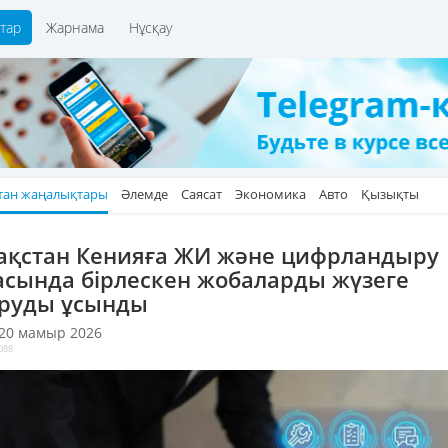
тар
Жарнама
Нұсқау
тан жаңалықтары
Әлемде
Саясат
Экономика
Авто
Қызықты
ақстан Кенияға ЖИ және цифрландыру
асында бірлескен жобаларды жүзеге
руды ұсынды
 20 мамыр 2026
088