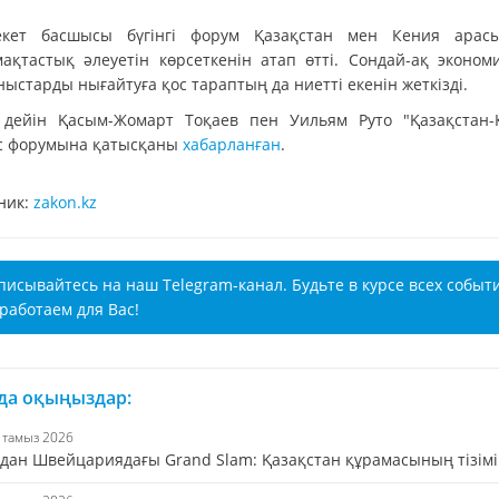
кет басшысы бүгінгі форум Қазақстан мен Кения арас
ақтастық әлеуетін көрсеткенін атап өтті. Сондай-ақ эконом
ыстарды нығайтуға қос тараптың да ниетті екенін жеткізді.
 дейін Қасым-Жомарт Тоқаев пен Уильям Руто "Қазақстан-
с форумына қатысқаны
хабарланған
.
ник:
zakon.kz
писывайтесь на наш Telegram-канал. Будьте в курсе всех событ
работаем для Вас!
 да оқыңыздар:
7 тамыз 2026
дан Швейцариядағы Grand Slam: Қазақстан құрамасының тізімі