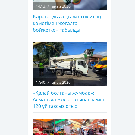
14:13, 7 тамыз 2026
Қарағандыда қызметтік иттің
көмегімен жоғалған
бойжеткен табылды
17:40, 7 тамыз 2026
«Қалай болғаны жұмбақ»:
Алматыда жол апатынан кейін
120 үй газсыз отыр