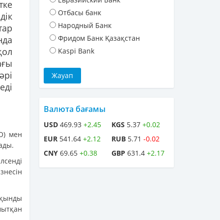
тке
Отбасы банк
дік
Народный Банк
тар
Фридом Банк Қазақстан
нда
қол
Kaspi Bank
ағы
әрі
еді
Валюта бағамы
USD
469.93
+2.45
KGS
5.37
+0.02
О) мен
EUR
541.64
+2.12
RUB
5.71
-0.02
ады.
CNY
69.65
+0.38
GBP
631.4
+2.17
лсенді
знесін
рқынды
мытқан