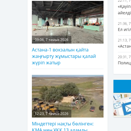
22:11, 
«Қауіп
әйелді
21:36, 
Ел игі
09:06, 7 тамыз 2026
21:13, 
«Аста
Астана-1 вокзалын қайта
жаңғырту жұмыстары қалай
20:31, 
жүріп жатыр
Полиц
12:23, 7 тамыз 2026
Міндеттері нақты бөлінген:
ҚМА мен ҰҚК 13 адамды