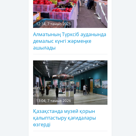
12:34, 7 тамыз 2026
Алматының Түрксіб ауданында
демалыс күнгі жәрмеңке
ашылады
13:04, 7 тамыз 2026
Қазақстанда музей қорын
қалыптастыру қағидалары
өзгерді