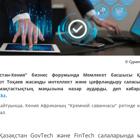
© Сурет:
қстан-Кения" бизнес форумында Мемлекет басшысы Қ
т Тоқаев жасанды интеллект және цифрландыру салас
мақтастықтың маңызына назар аударды, деп хабар
.kz
.
айтуынша, Кения Африканың "Кремний саваннасы" ретінде к
ал.
"Қазақстан GovTech және FinTech салаларында 