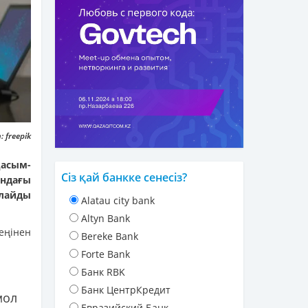
 freepik
асым-
Сіз қай банкке сенесіз?
ындағы
лайды
Alatau city bank
Altyn Bank
еңінен
Bereke Bank
Forte Bank
Банк RBK
Банк ЦентрКредит
мол
Евразийский Банк