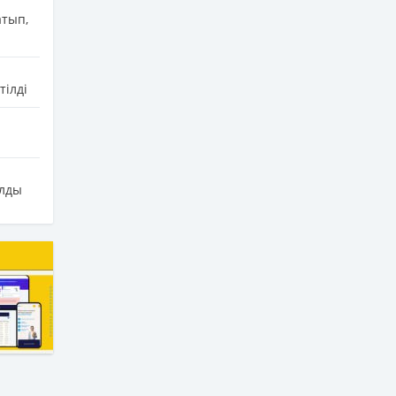
атып,
тілді
алды