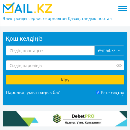
Электронды сервиске арналған
Қазақстандық портал
Қош келдіңіз
@mail.kz
Парольді ұмыттыңыз ба?
Есте сақтау