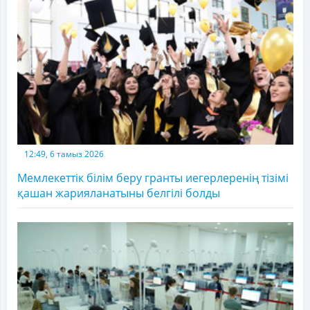
12:49, 6 тамыз 2026
Мемлекеттік білім беру гранты иегерлеренің тізімі
қашан жарияланатыны белгілі болды