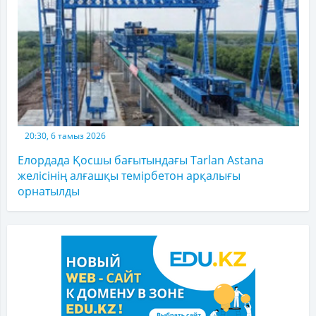
20:30, 6 тамыз 2026
Елордада Қосшы бағытындағы Tarlan Astana
желісінің алғашқы темірбетон арқалығы
орнатылды