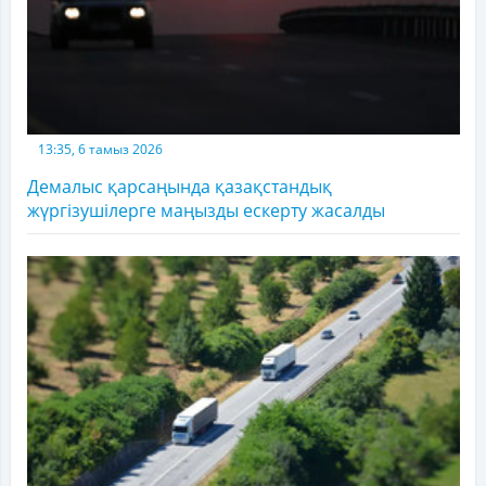
13:35, 6 тамыз 2026
Демалыс қарсаңында қазақстандық
жүргізушілерге маңызды ескерту жасалды