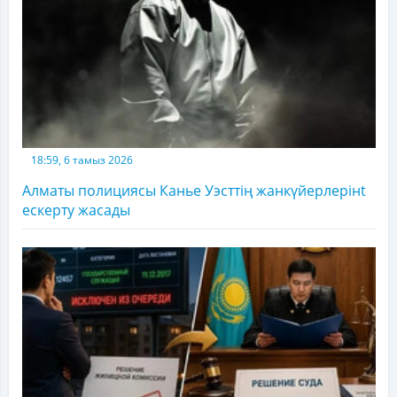
18:59, 6 тамыз 2026
Алматы полициясы Канье Уэсттің жанкүйерлерінt
ескерту жасады