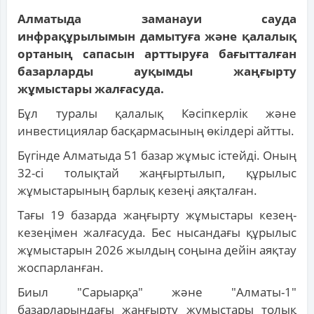
Алматыда заманауи сауда
инфрақұрылымын дамытуға және қалалық
ортаның сапасын арттыруға бағытталған
базарларды ауқымды жаңғырту
жұмыстары жалғасуда.
Бұл туралы қалалық Кәсіпкерлік және
инвестициялар басқармасының өкілдері айтты.
Бүгінде Алматыда 51 базар жұмыс істейді. Оның
32-сі толықтай жаңғыртылып, құрылыс
жұмыстарының барлық кезеңі аяқталған.
Тағы 19 базарда жаңғырту жұмыстары кезең-
кезеңімен жалғасуда. Бес нысандағы құрылыс
жұмыстарын 2026 жылдың соңына дейін аяқтау
жоспарланған.
Биыл "Сарыарқа" және "Алматы-1"
базарларындағы жаңғырту жұмыстары толық