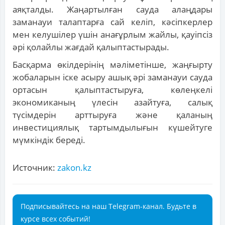
аяқталды. Жаңартылған сауда алаңдары
заманауи талаптарға сай келіп, кәсіпкерлер
мен келушілер үшін анағұрлым жайлы, қауіпсіз
әрі қолайлы жағдай қалыптастырады.
Басқарма өкілдерінің мәліметінше, жаңғырту
жобаларын іске асыру ашық әрі заманауи сауда
ортасын қалыптастыруға, көлеңкелі
экономиканың үлесін азайтуға, салық
түсімдерін арттыруға және қаланың
инвестициялық тартымдылығын күшейтуге
мүмкіндік береді.
Источник:
zakon.kz
Подписывайтесь на наш Telegram-канал. Будьте в
курсе всех событий!