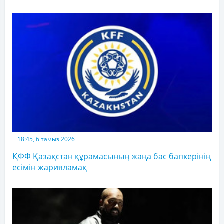
18:45, 6 тамыз 2026
ҚФФ Қазақстан құрамасының жаңа бас бапкерінің
есімін жарияламақ