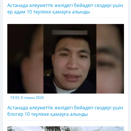
Астанада әлеуметтік желідегі бейәдеп сөздері үшін
ер адам 10 тәулікке қамауға алынды
19:55, 6 тамыз 2026
Астанада әлеуметтік желідегі бейәдеп сөздері үшін
блогер 10 тәулікке қамауға алынды