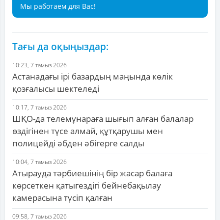
Мы работаем для Вас!
Тағы да оқыңыздар:
10:23, 7 тамыз 2026
Астанадағы ірі базардың маңында көлік
қозғалысы шектеледі
10:17, 7 тамыз 2026
ШҚО-да телемұнараға шығып алған балалар
өздігінен түсе алмай, құтқарушы мен
полицейді әбден әбігерге салды
10:04, 7 тамыз 2026
Атырауда тәрбиешінің бір жасар балаға
көрсеткен қатыгездігі бейнебақылау
камерасына түсіп қалған
09:58, 7 тамыз 2026