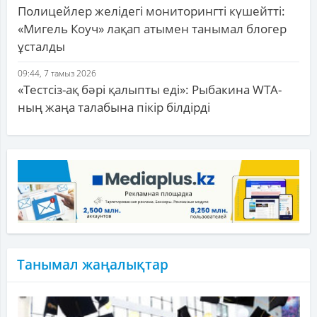
Полицейлер желідегі мониторингті күшейтті:
«Мигель Коуч» лақап атымен танымал блогер
ұсталды
09:44, 7 тамыз 2026
«Тестсіз-ақ бәрі қалыпты еді»: Рыбакина WTA-
ның жаңа талабына пікір білдірді
Танымал жаңалықтар