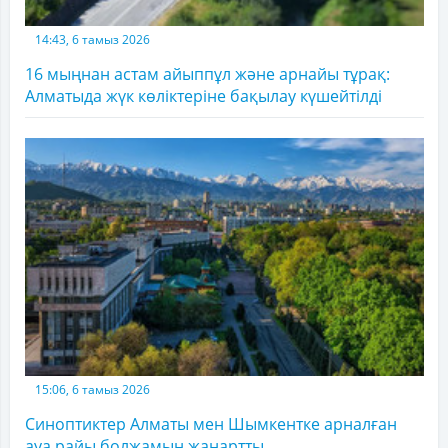
14:43, 6 тамыз 2026
16 мыңнан астам айыппұл және арнайы тұрақ:
Алматыда жүк көліктеріне бақылау күшейтілді
15:06, 6 тамыз 2026
Синоптиктер Алматы мен Шымкентке арналған
ауа райы болжамын жаңартты