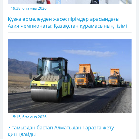
19:38, 6 тамыз 2026
Құзға өрмелеуден жасөспірімдер арасындағы
Азия чемпионаты: Қазақстан құрамасының тізімі
15:15, 6 тамыз 2026
7 тамыздан бастап Алматыдан Таразға жету
қиындайды