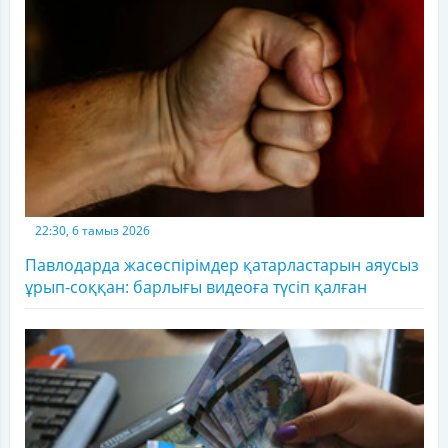
22:30, 6 тамыз 2026
Павлодарда жасөспірімдер қатарластарын аяусыз
ұрып-соққан: барлығы видеоға түсіп қалған