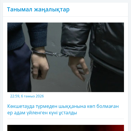
Танымал жаңалықтар
22:59, 6 тамыз 2026
Көкшетауда түрмеден шыққанына көп болмаған
ер адам үйленген күні ұсталды