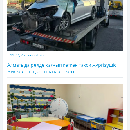
11:37, 7 тамыз 2026
Алматыда рөлде қалғып кеткен такси жүргізушісі
жүк көлігінің астына кіріп кетті