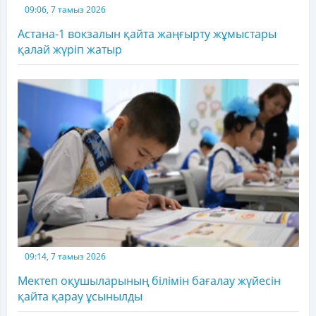
09:06, 7 тамыз 2026
Астана-1 вокзалын қайта жаңғырту жұмыстары
қалай жүріп жатыр
09:14, 7 тамыз 2026
Мектеп оқушыларының білімін бағалау жүйесін
қайта қарау ұсынылды