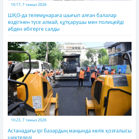
10:17, 7 тамыз 2026
ШҚО-да телемұнараға шығып алған балалар
өздігінен түсе алмай, құтқарушы мен полицейді
әбден әбігерге салды
10:23, 7 тамыз 2026
Астанадағы ірі базардың маңында көлік қозғалысы
шектеледі