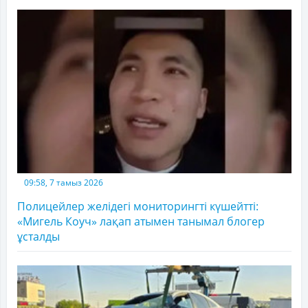
09:58, 7 тамыз 2026
Полицейлер желідегі мониторингті күшейтті:
«Мигель Коуч» лақап атымен танымал блогер
ұсталды