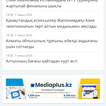
жартылай финалына шықты
19:40, 7 тамыз 2026
Қазақстандық ескекшілер Жапониядағы Азия
чемпионатын төрт алтын медальмен аяқтады
19:28, 7 тамыз 2026
Алматы облысының тұрғыны әйелді аңдығаны
үшін сотталды
19:04, 7 тамыз 2026
Алтынның бағасы қайтадан күрт өсті