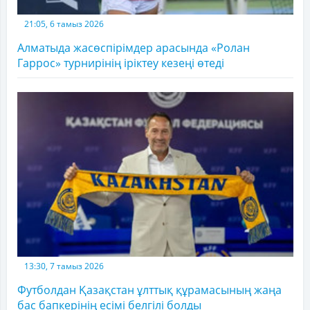
21:05, 6 тамыз 2026
Алматыда жасөспірімдер арасында «Ролан
Гаррос» турнирінің іріктеу кезеңі өтеді
13:30, 7 тамыз 2026
Футболдан Қазақстан ұлттық құрамасының жаңа
бас бапкерінің есімі белгілі болды