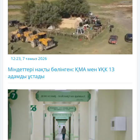
12:23, 7 тамыз 2026
Міндеттері нақты бөлінген: ҚМА мен ҰҚК 13
адамды ұстады