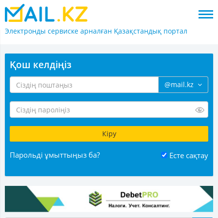
Электронды сервиске арналған
Қазақстандық портал
Қош келдіңіз
@mail.kz
Парольді ұмыттыңыз ба?
Есте сақтау