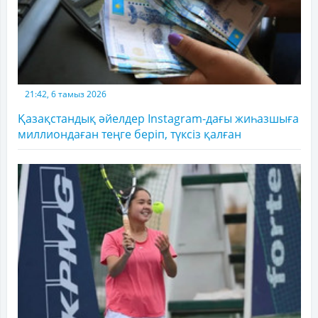
21:42, 6 тамыз 2026
Қазақстандық әйелдер Instagram-дағы жиһазшыға
миллиондаған теңге беріп, түксіз қалған