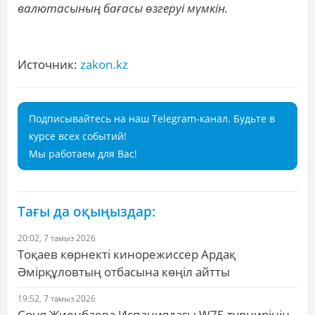
валютасының бағасы өзгеруі мүмкін.
Источник:
zakon.kz
Подписывайтесь на наш Telegram-канал. Будьте в
курсе всех событий!
Мы работаем для Вас!
Тағы да оқыңыздар:
20:02, 7 тамыз 2026
Тоқаев көрнекті кинорежиссер Ардақ
Әмірқұловтың отбасына көңіл айтты
19:52, 7 тамыз 2026
Соня Жиенбаева Испаниядағы W75 турнирінің