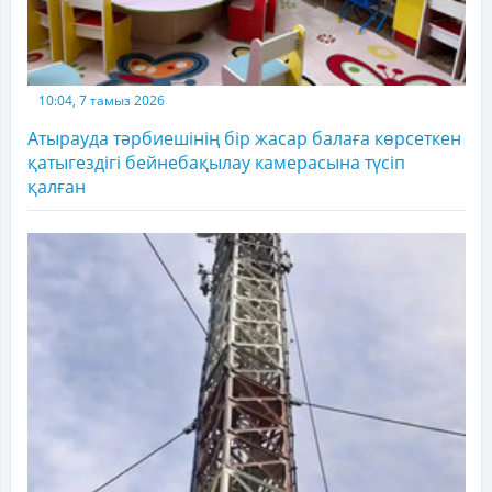
10:04, 7 тамыз 2026
Атырауда тәрбиешінің бір жасар балаға көрсеткен
қатыгездігі бейнебақылау камерасына түсіп
қалған