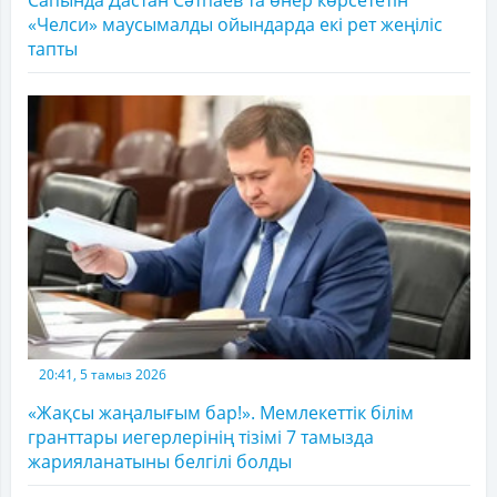
Сапында Дастан Сәтпаев та өнер көрсететін
«Челси» маусымалды ойындарда екі рет жеңіліс
тапты
20:41, 5 тамыз 2026
«Жақсы жаңалығым бар!». Мемлекеттік білім
гранттары иегерлерінің тізімі 7 тамызда
жарияланатыны белгілі болды