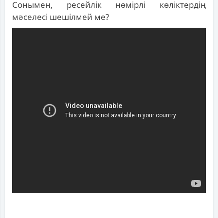
Сонымен, ресейлік нөмірлі көліктердің
мәселесі шешілмей ме?