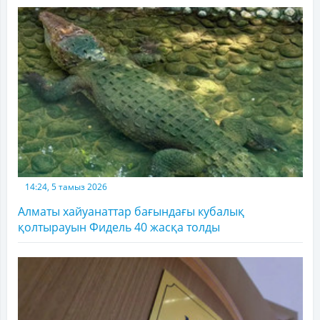
14:24, 5 тамыз 2026
Алматы хайуанаттар бағындағы кубалық
қолтырауын Фидель 40 жасқа толды