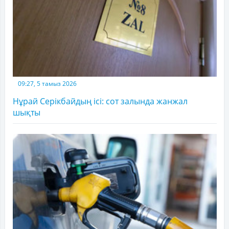
09:27, 5 тамыз 2026
Нұрай Серікбайдың ісі: сот залында жанжал
шықты