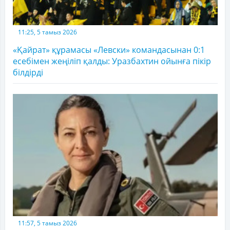
11:25, 5 тамыз 2026
«Қайрат» құрамасы «Левски» командасынан 0:1
есебімен жеңіліп қалды: Уразбахтин ойынға пікір
білдірді
11:57, 5 тамыз 2026