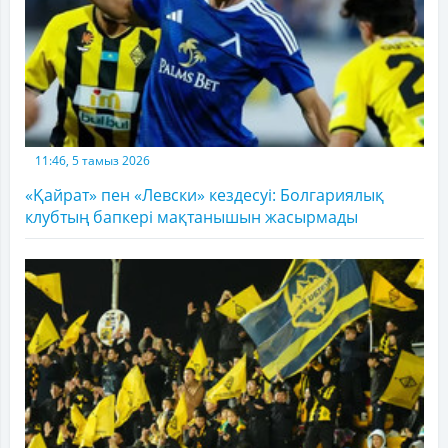
11:46, 5 тамыз 2026
«Қайрат» пен «Левски» кездесуі: Болгариялық
клубтың бапкері мақтанышын жасырмады