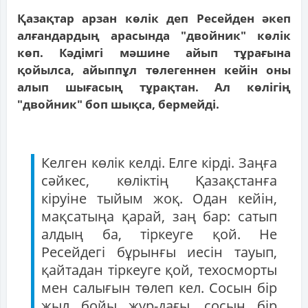
Қазақтар арзан көлік деп Ресейден әкеп
алғандардың арасында "двойник" көлік
көп. Кәдімгі мәшине айып тұрағына
қойылса, айыппұл төлегеннен кейін оны
алып шығасың тұрақтан. Ал көлігің
"двойник" боп шықса, бермейді.
Келген көлік келді. Елге кірді. Заңға
сәйкес, көліктің Қазақстанға
кіруіне тыйым жоқ. Одан кейін,
мақсатыңа қарай, заң бар: сатып
алдың ба, тіркеуге қой. Не
Ресейдегі бұрынғы иесін тауып,
қайтадан тіркеуге қой, техосморты
мен салығын төлеп кел. Сосын бір
жыл бойы жүр-дағы, сосын бір