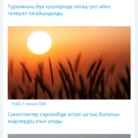
Түркияның Әуе күштерінде алғаш рет әйел
генерал тағайындалды
18:00, 5 тамыз 2026
Синоптиктер сәрсенбіде аптап ыстық болатын
өңірлердің атын атады