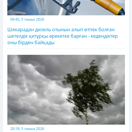
09:45, 5 тамыз 2026
Шекарадан дизель отынын алып өтпек болған
шетелдік қитұрқы әрекетке барған - кедендіктер
оны бірден байқады
20:18, 5 тамыз 2026