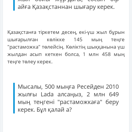
айға Қазақстаннан шығару керек.
Қазақстанға тіркетем десең, екі-үш жыл бұрын
шығарылған көлікке 145 мың теңге
"растаможка" төлейсің. Көліктің шыққанына үш
жылдан асып кеткен болса, 1 млн 458 мың
теңге төлеу керек.
Мысалы, 500 мыңға Ресейден 2010
жылғы Lada алсаңыз, 2 млн 649
мың теңгені "растаможкаға" беру
керек. Бұл қалай а?