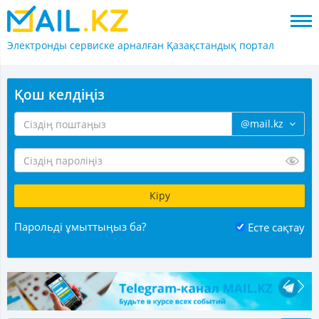
Электронды сервиске арналған
Қазақстандық портал
Қош келдіңіз
@mail.kz
Парольді ұмыттыңыз ба?
Есте сақтау