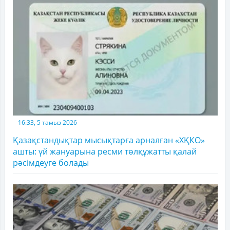
16:33, 5 тамыз 2026
Қазақстандықтар мысықтарға арналған «ХҚКО»
ашты: үй жануарына ресми төлқұжатты қалай
рәсімдеуге болады