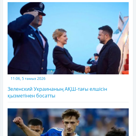
11:06, 5 тамыз 2026
Зеленский Украинаның АҚШ-тағы елшісін
қызметінен босатты