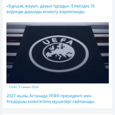
«Бұршақ жауып, дауыл тұрады». Еліміздің 16
өңірінде дауылды ескерту жарияланды
19:42, 5 тамыз 2026
2027 жылы Астанада УЕФА президенті мен
Атқарушы комитетінің мүшелері сайланады