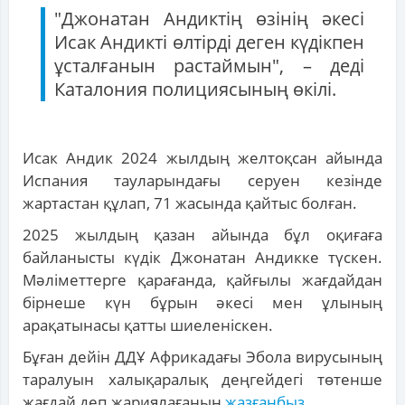
"Джонатан Андиктің өзінің әкесі
Исак Андикті өлтірді деген күдікпен
ұсталғанын растаймын", – деді
Каталония полициясының өкілі.
Исак Андик 2024 жылдың желтоқсан айында
Испания тауларындағы серуен кезінде
жартастан құлап, 71 жасында қайтыс болған.
2025 жылдың қазан айында бұл оқиғаға
байланысты күдік Джонатан Андикке түскен.
Мәліметтерге қарағанда, қайғылы жағдайдан
бірнеше күн бұрын әкесі мен ұлының
арақатынасы қатты шиеленіскен.
Бұған дейін ДДҰ Африкадағы Эбола вирусының
таралуын халықаралық деңгейдегі төтенше
жағдай деп жариялағанын
жазғанбыз
.