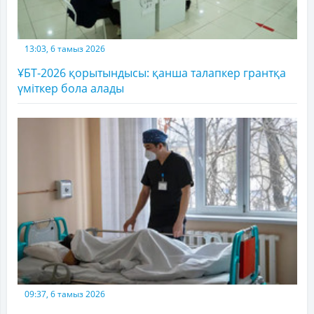
13:03, 6 тамыз 2026
ҰБТ-2026 қорытындысы: қанша талапкер грантқа
үміткер бола алады
09:37, 6 тамыз 2026