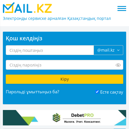
Электронды сервиске арналған
Қазақстандық портал
Қош келдіңіз
@mail.kz
Парольді ұмыттыңыз ба?
Есте сақтау