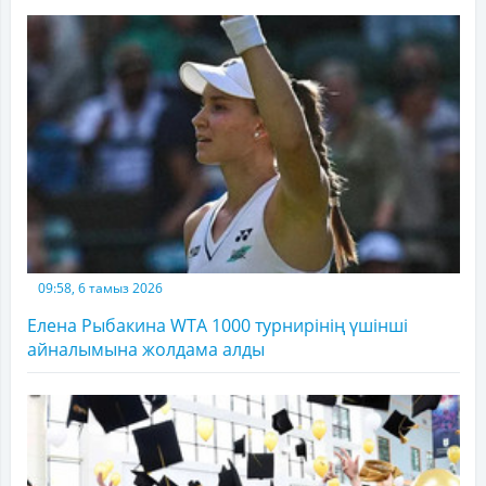
09:58, 6 тамыз 2026
Елена Рыбакина WTA 1000 турнирінің үшінші
айналымына жолдама алды