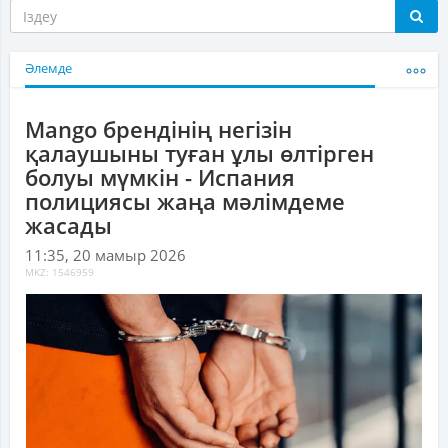
Әлемде
Mango брендінің негізін
қалаушыны туған ұлы өлтірген
болуы мүмкін - Испания
полициясы жаңа мәлімдеме
жасады
11:35, 20 мамыр 2026
MKZ: 1546959