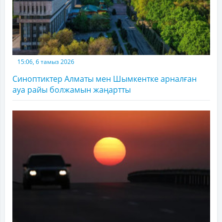
15:06, 6 тамыз 2026
Синоптиктер Алматы мен Шымкентке арналған
ауа райы болжамын жаңартты