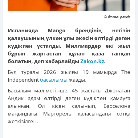
© Фото: pexels
Испанияда Mango брендінің негізін
қалаушының үлкен ұлы әкесін өлтірді деген
күдікпен ұсталды. Миллиардер екі жыл
бұрын жартастан құлап қаза тапқан
болатын, деп хабарлайды
Zakon.kz
.
Бұл туралы 2026 жылғы 19 мамырда The
Independent
басылымы
жазды.
Басылым мәліметінше, 45 жастағы Джонатан
Андик адам өлтірді деген күдікпен қамауға
алынған. Ол кісен салынып, Барселона
маңындағы Марторель қаласындағы сотқа
жеткізілген.