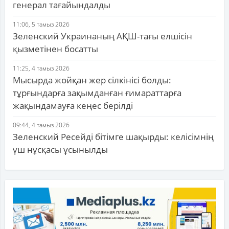
генерал тағайындалды
11:06, 5 тамыз 2026
Зеленский Украинаның АҚШ-тағы елшісін
қызметінен босатты
11:25, 4 тамыз 2026
Мысырда жойқан жер сілкінісі болды:
тұрғындарға зақымданған ғимараттарға
жақындамауға кеңес берілді
09:44, 4 тамыз 2026
Зеленский Ресейді бітімге шақырды: келісімнің
үш нұсқасы ұсынылды