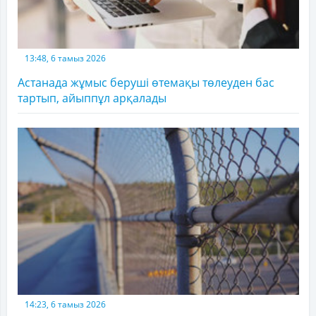
13:48, 6 тамыз 2026
Астанада жұмыс беруші өтемақы төлеуден бас
тартып, айыппұл арқалады
14:23, 6 тамыз 2026