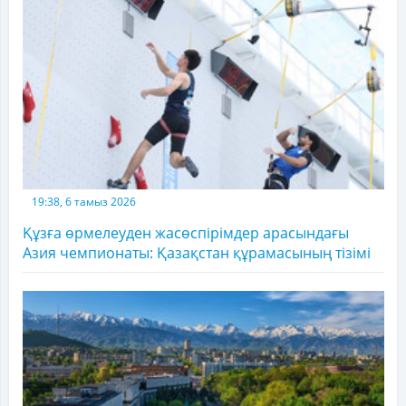
19:38, 6 тамыз 2026
Құзға өрмелеуден жасөспірімдер арасындағы
Азия чемпионаты: Қазақстан құрамасының тізімі