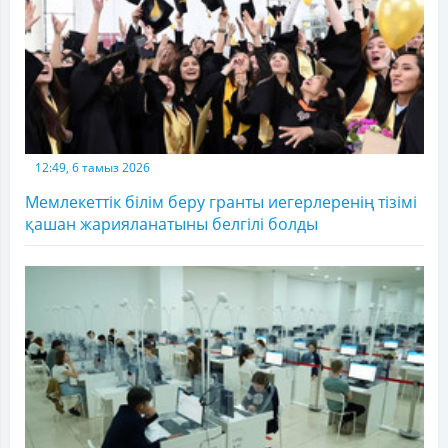
12:49, 6 тамыз 2026
Мемлекеттік білім беру гранты иегерлеренің тізімі
қашан жарияланатыны белгілі болды