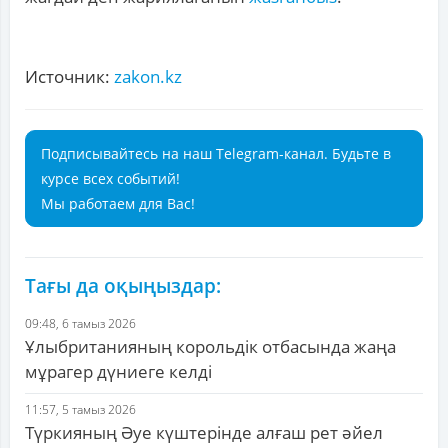
Источник:
zakon.kz
Подписывайтесь на наш Telegram-канал. Будьте в
курсе всех событий!
Мы работаем для Вас!
Тағы да оқыңыздар:
09:48, 6 тамыз 2026
Ұлыбританияның корольдік отбасында жаңа
мұрагер дүниеге келді
11:57, 5 тамыз 2026
Түркияның Әуе күштерінде алғаш рет әйел