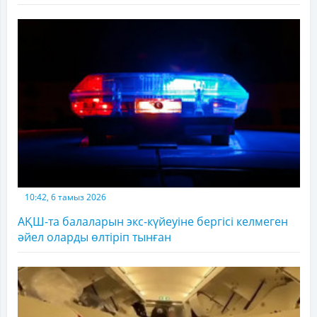
10:42, 6 тамыз 2026
АҚШ-та балаларын экс-күйеуіне бергісі келмеген
әйел оларды өлтіріп тынған