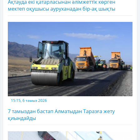
Ақтауда екі қатарласынан әлімжеттік көрген
мектеп оқушысы ауруханадан бір-ақ шықты
15:15, 6 тамыз 2026
7 тамыздан бастап Алматыдан Таразға жету
қиындайды