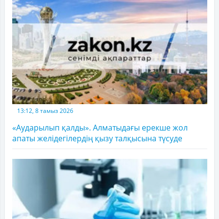
13:12, 8 тамыз 2026
«Аударылып қалды». Алматыдағы ерекше жол
апаты желідегілердің қызу талқысына түсуде