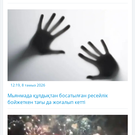
12:19, 8 тамыз 2026
Мьянмада құлдықтан босатылған ресейлік
бойжеткен тағы да жоғалып кетті