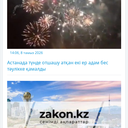
14:06, 8 тамыз 2026
Астанада түнде отшашу атқан екі ер адам бес
тәулікке қамалды