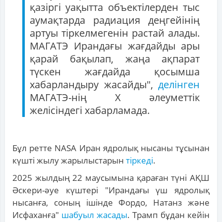
қазіргі уақытта объектілерден тыс
аумақтарда радиация деңгейінің
артуы тіркелмегенін растай алады.
МАГАТЭ Ирандағы жағдайды ары
қарай бақылап, жаңа ақпарат
түскен жағдайда қосымша
хабарландыру жасайды",
делінген
МАГАТЭ-нің Х әлеуметтік
желісіндегі хабарламада.
Бұл ретте NASA Иран ядролық нысаны тұсынан
күшті жылу жарылыстарын
тіркеді
.
2025 жылдың 22 маусымына қараған түні АҚШ
Әскери-әуе күштері "Ирандағы үш ядролық
нысанға, соның ішінде Фордо, Натанз және
Исфаханға"
шабуыл жасады
. Трамп бұдан кейін