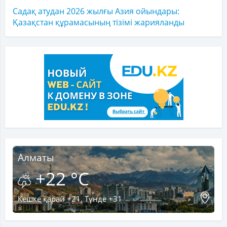
Садақ атудан 2026 жылғы Азия ойындары:
Қазақстан құрамасының тізімі жарияланды
Алматы
+22 °C
Кешке қарай +21, Түнде +31