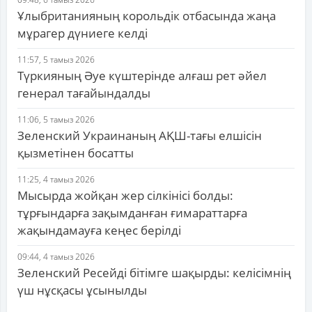
Ұлыбританияның корольдік отбасында жаңа
мұрагер дүниеге келді
11:57, 5 тамыз 2026
Түркияның Әуе күштерінде алғаш рет әйел
генерал тағайындалды
11:06, 5 тамыз 2026
Зеленский Украинаның АҚШ-тағы елшісін
қызметінен босатты
11:25, 4 тамыз 2026
Мысырда жойқан жер сілкінісі болды:
тұрғындарға зақымданған ғимараттарға
жақындамауға кеңес берілді
09:44, 4 тамыз 2026
Зеленский Ресейді бітімге шақырды: келісімнің
үш нұсқасы ұсынылды