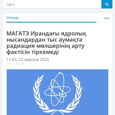
Әлемде
МАГАТЭ Ирандағы ядролық
нысандардан тыс аумақта
радиация мөлшерінің арту
фактісін тіркемеді
11:43, 22 маусым 2025
MKZ: 1489272