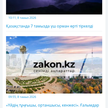
10:11, 8 тамыз 2026
Қазақстанда 7 тамызда үш орман өрті тіркелді
09:55, 8 тамыз 2026
«Үйдің тұңғышы, ортаншысы, кенжесі». Ғалымдар