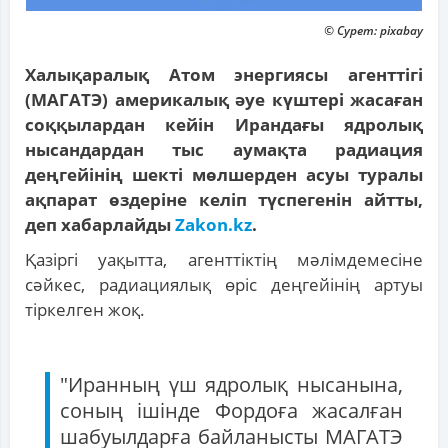
© Сурет: pixabay
Халықаралық Атом энергиясы агенттігі
(МАГАТЭ) америкалық әуе күштері жасаған
соққылардан кейін Ирандағы ядролық
нысандардан тыс аумақта радиация
деңгейінің шекті мөлшерден асуы туралы
ақпарат өздеріне келіп түспегенін айтты,
деп хабарлайды
Zakon.kz
.
Қазіргі уақытта, агенттіктің мәлімдемесіне
сәйкес, радиациялық өріс деңгейінің артуы
тіркелген жоқ.
"Иранның үш ядролық нысанына,
соның ішінде Фордоға жасалған
шабуылдарға байланысты МАГАТЭ