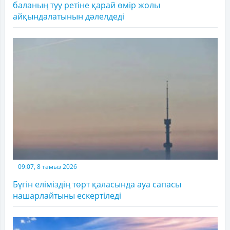
баланың туу ретіне қарай өмір жолы
айқындалатынын дәлелдеді
09:07, 8 тамыз 2026
Бүгін еліміздің төрт қаласында ауа сапасы
нашарлайтыны ескертіледі