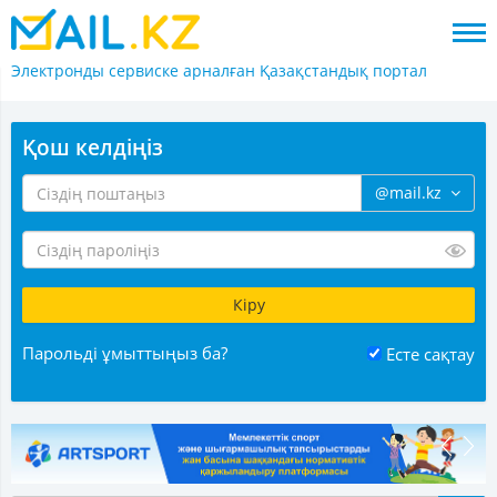
Электронды сервиске арналған
Қазақстандық портал
Қош келдіңіз
@mail.kz
Парольді ұмыттыңыз ба?
Есте сақтау