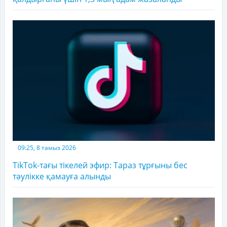
09:25, 8 тамыз 2026
TikTok-тағы тікелей эфир: Тараз тұрғыны бес
тәулікке қамауға алынды