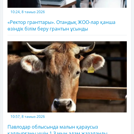
10:24, 8 тамыз 2026
«Ректор гранттары». Отандық ЖОО-лар қанша
өзіндік білім беру грантын ұсынды
10:57, 8 тамыз 2026
Павлодар облысында малын қараусыз
қалдырғаны үшін 1,3 мың адам жазаланды