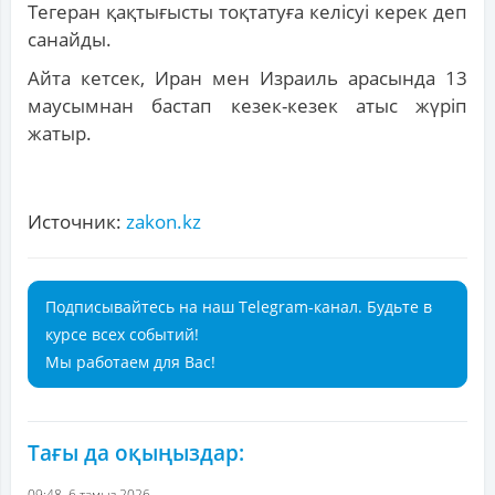
Тегеран қақтығысты тоқтатуға келісуі керек деп
санайды.
Айта кетсек, Иран мен Израиль арасында 13
маусымнан бастап кезек-кезек атыс жүріп
жатыр.
Источник:
zakon.kz
Подписывайтесь на наш Telegram-канал. Будьте в
курсе всех событий!
Мы работаем для Вас!
Тағы да оқыңыздар:
09:48, 6 тамыз 2026