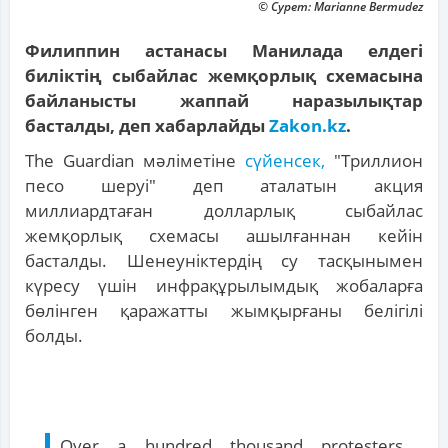
© Сурет: Marianne Bermudez
Филиппин астанасы Манилада елдегі
биліктің сыбайлас жемқорлық схемасына
байланысты жаппай наразылықтар
басталды, деп хабарлайды
Zakon.kz
.
The Guardian мәліметіне
сүйенсек,
"Триллион
песо шеруі" деп аталатын акция
миллиардтаған долларлық сыбайлас
жемқорлық схемасы ашылғаннан кейін
басталды. Шенеуніктердің су тасқынымен
күресу үшін инфрақұрылымдық жобаларға
бөлінген қаражатты жымқырғаны белігілі
болды.
Over a hundred thousand protesters