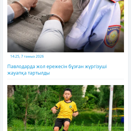
14:25, 7 тамыз 2026
Павлодарда жол ережесін бұзған жүргізуші
жауапқа тартылды