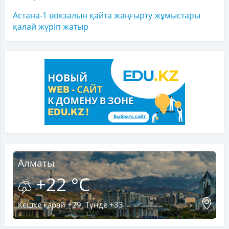
Астана-1 вокзалын қайта жаңғырту жұмыстары
қалай жүріп жатыр
Алматы
+22 °C
Кешке қарай +29, Түнде +33