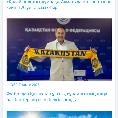
«Қалай болғаны жұмбақ»: Алматыда жол апатынан
кейін 120 үй газсыз отыр
13:30, 7 тамыз 2026
Футболдан Қазақстан ұлттық құрамасының жаңа
бас бапкерінің есімі белгілі болды