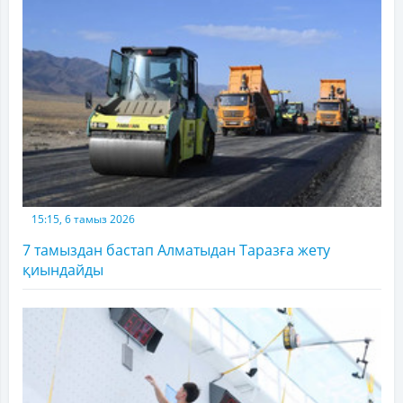
15:15, 6 тамыз 2026
7 тамыздан бастап Алматыдан Таразға жету
қиындайды