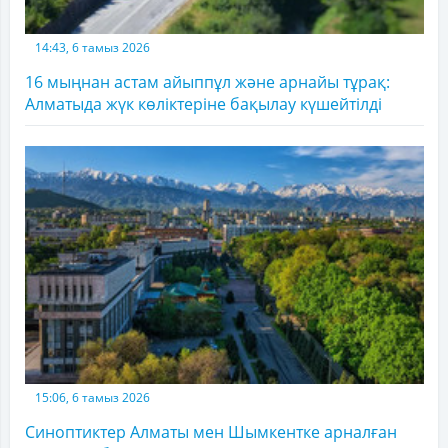
14:43, 6 тамыз 2026
16 мыңнан астам айыппұл және арнайы тұрақ:
Алматыда жүк көліктеріне бақылау күшейтілді
15:06, 6 тамыз 2026
Синоптиктер Алматы мен Шымкентке арналған