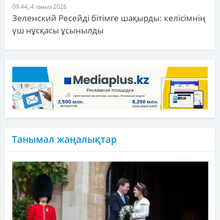
09:44, 4 тамыз 2026
Зеленский Ресейді бітімге шақырды: келісімнің
үш нұсқасы ұсынылды
Танымал жаңалықтар