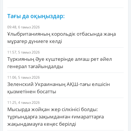
Тағы да оқыңыздар:
09:48, 6 тамыз 2026
Ұлыбританияның корольдік отбасында жаңа
мұрагер дүниеге келді
11:57, 5 тамыз 2026
Түркияның Әуе күштерінде алғаш рет әйел
генерал тағайындалды
11:06, 5 тамыз 2026
Зеленский Украинаның АҚШ-тағы елшісін
қызметінен босатты
11:25, 4 тамыз 2026
Мысырда жойқан жер сілкінісі болды:
тұрғындарға зақымданған ғимараттарға
жақындамауға кеңес берілді