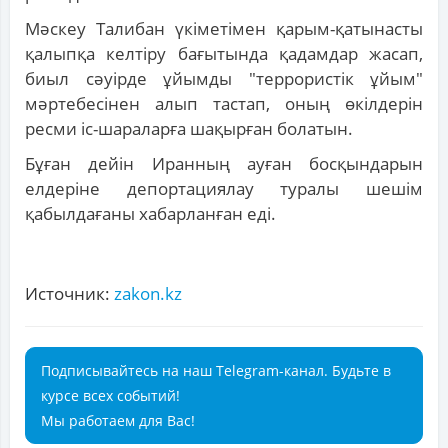
Мәскеу Талибан үкіметімен қарым-қатынасты
қалыпқа келтіру бағытында қадамдар жасап,
биыл сәуірде ұйымды "террористік ұйым"
мәртебесінен алып тастап, оның өкілдерін
ресми іс-шараларға шақырған болатын.
Бұған дейін Иранның ауған босқындарын
елдеріне депортациялау туралы шешім
қабылдағаны хабарланған еді.
Источник:
zakon.kz
Подписывайтесь на наш Telegram-канал. Будьте в
курсе всех событий!
Мы работаем для Вас!