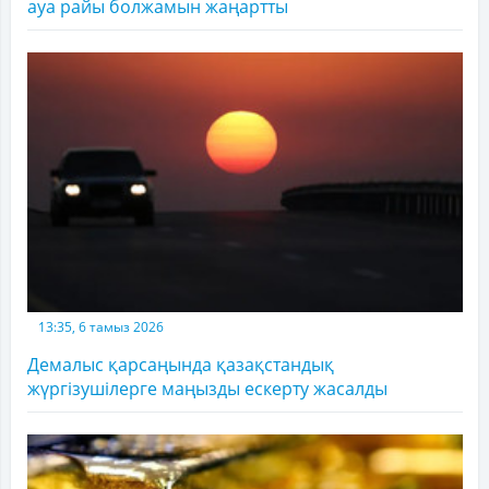
ауа райы болжамын жаңартты
13:35, 6 тамыз 2026
Демалыс қарсаңында қазақстандық
жүргізушілерге маңызды ескерту жасалды