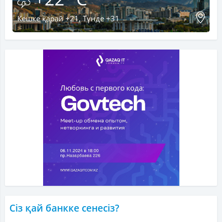
Кешке қарай +21, Түнде +31
Сіз қай банкке сенесіз?