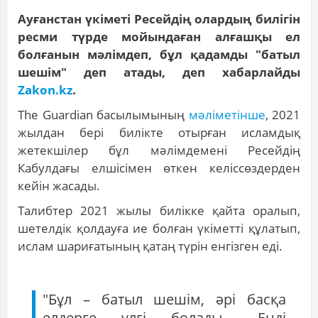
Ауғанстан үкіметі Ресейдің олардың билігін
ресми түрде мойындаған алғашқы ел
болғанын мәлімдеп, бұл қадамды "батыл
шешім" деп атады, деп хабарлайды
Zakon.kz
.
The Guardian басылымының
мәліметінше
, 2021
жылдан бері билікте отырған исламдық
жетекшілер бұл мәлімдемені Ресейдің
Кабулдағы елшісімен өткен келіссөздерден
кейін жасады.
Талибтер 2021 жылы билікке қайта оралып,
шетелдік қолдауға ие болған үкіметті құлатып,
ислам шариғатының қатаң түрін енгізген еді.
"Бұл – батыл шешім, әрі басқа
елдерге үлгі болады... Енді