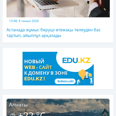
13:48, 6 тамыз 2026
Астанада жұмыс беруші өтемақы төлеуден бас
тартып, айыппұл арқалады
Алматы
+22 °C