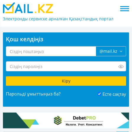
Электронды сервиске арналған
Қазақстандық портал
Қош келдіңіз
@mail.kz
Парольді ұмыттыңыз ба?
Есте сақтау