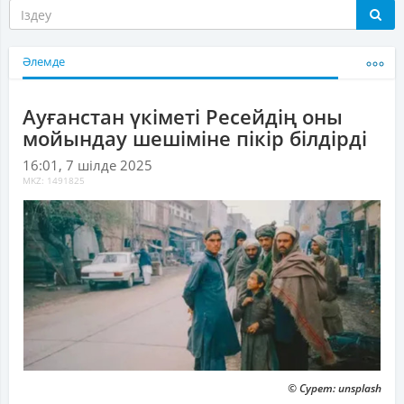
Әлемде
Ауғанстан үкіметі Ресейдің оны
мойындау шешіміне пікір білдірді
16:01, 7 шілде 2025
MKZ: 1491825
© Сурет: unsplash