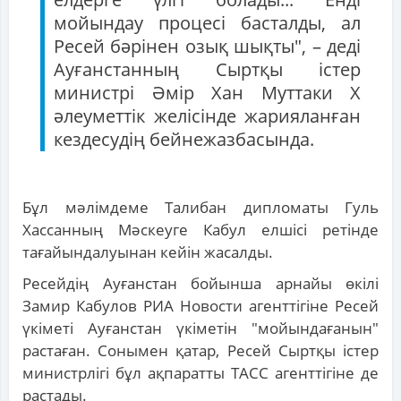
мойындау процесі басталды, ал
Ресей бәрінен озық шықты", – деді
Ауғанстанның Сыртқы істер
министрі Әмір Хан Муттаки X
әлеуметтік желісінде жарияланған
кездесудің бейнежазбасында.
Бұл мәлімдеме Талибан дипломаты Гуль
Хассанның Мәскеуге Кабул елшісі ретінде
тағайындалуынан кейін жасалды.
Ресейдің Ауғанстан бойынша арнайы өкілі
Замир Кабулов РИА Новости агенттігіне Ресей
үкіметі Ауғанстан үкіметін "мойындағанын"
растаған. Сонымен қатар, Ресей Сыртқы істер
министрлігі бұл ақпаратты ТАСС агенттігіне де
растады.