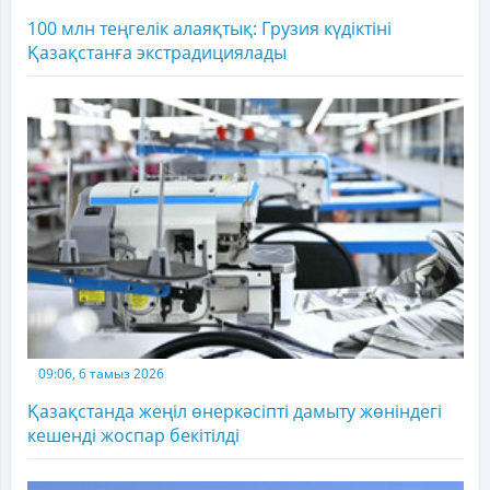
100 млн теңгелік алаяқтық: Грузия күдіктіні
Қазақстанға экстрадициялады
09:06, 6 тамыз 2026
Қазақстанда жеңіл өнеркәсіпті дамыту жөніндегі
кешенді жоспар бекітілді