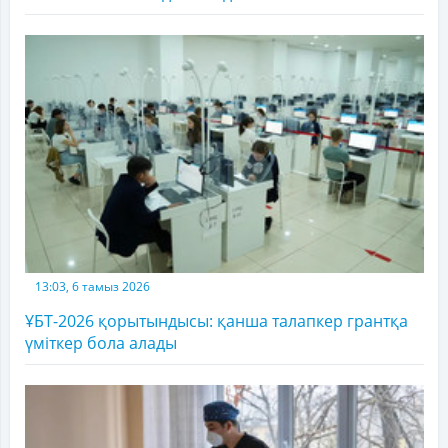
13:03, 6 тамыз 2026
ҰБТ-2026 қорытындысы: қанша талапкер грантқа
үміткер бола алады