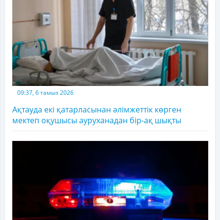
09:37, 6 тамыз 2026
Ақтауда екі қатарласынан әлімжеттік көрген
мектеп оқушысы ауруханадан бір-ақ шықты