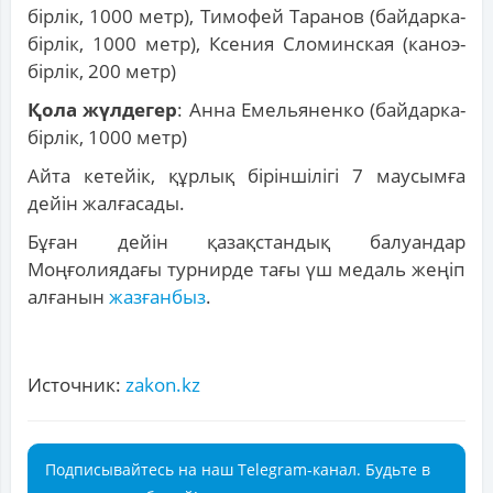
бірлік, 1000 метр), Тимофей Таранов (байдарка-
бірлік, 1000 метр), Ксения Сломинская (каноэ-
бірлік, 200 метр)
Қола жүлдегер
: Анна Емельяненко (байдарка-
бірлік, 1000 метр)
Айта кетейік, құрлық біріншілігі 7 маусымға
дейін жалғасады.
Бұған дейін қазақстандық балуандар
Моңғолиядағы турнирде тағы үш медаль жеңіп
алғанын
жазғанбыз
.
Источник:
zakon.kz
Подписывайтесь на наш Telegram-канал. Будьте в