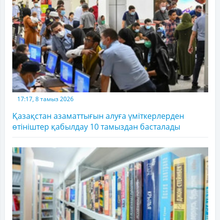
17:17, 8 тамыз 2026
Қазақстан азаматтығын алуға үміткерлерден
өтініштер қабылдау 10 тамыздан басталады