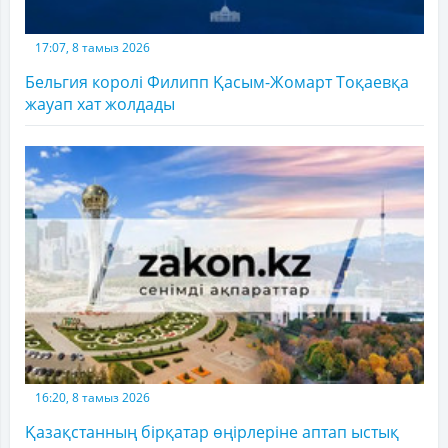
17:07, 8 тамыз 2026
Бельгия королі Филипп Қасым-Жомарт Тоқаевқа
жауап хат жолдады
16:20, 8 тамыз 2026
Қазақстанның бірқатар өңірлеріне аптап ыстық