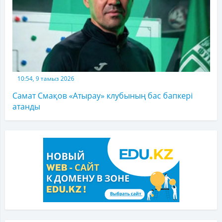
10:54, 9 тамыз 2026
Самат Смақов «Атырау» клубының бас бапкері
атанды