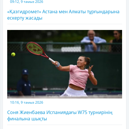
09:12, 9 тамыз 2026
«Қазгидромет» Астана мен Алматы тұрғындарына
ескерту жасады
10:16, 9 тамыз 2026
Соня Жиенбаева Испаниядағы W75 турнирінің
финалына шықты