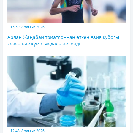
15:59, 8 тамыз 2026
Арлан Жаңабай триатлоннан өткен Азия кубогы
кезеңінде күміс медаль иеленді
12:48, 8 тамыз 2026