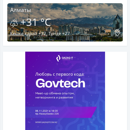
Алматы
+31 °C
Кешке қарай +32, Түнде +27