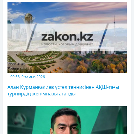
09:58, 9 тамыз 2026
Алан Құрманғалиев үстел теннисінен АҚШ-тағы
турнирдің жеңімпазы атанды