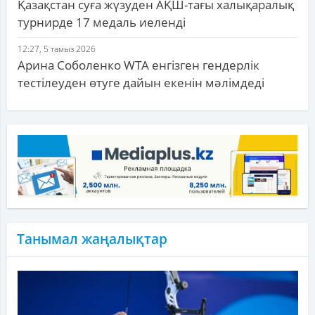
Қазақстан суға жүзуден АҚШ-тағы халықаралық
турнирде 17 медаль иеленді
12:27, 5 тамыз 2026
Арина Соболенко WTA енгізген гендерлік
тестілеуден өтуге дайын екенін мәлімдеді
Танымал жаңалықтар