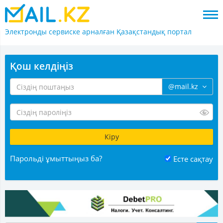
Электронды сервиске арналған
Қазақстандық портал
Қош келдіңіз
@mail.kz
Парольді ұмыттыңыз ба?
Есте сақтау