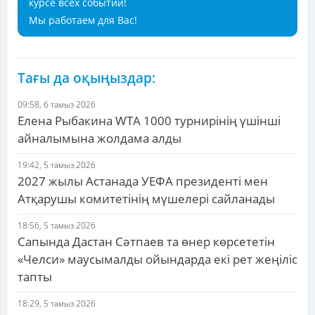
курсе всех событий!
Мы работаем для Вас!
Тағы да оқыңыздар:
09:58, 6 тамыз 2026
Елена Рыбакина WTA 1000 турнирінің үшінші
айналымына жолдама алды
19:42, 5 тамыз 2026
2027 жылы Астанада УЕФА президенті мен
Атқарушы комитетінің мүшелері сайланады
18:56, 5 тамыз 2026
Сапында Дастан Сәтпаев та өнер көрсететін
«Челси» маусымалды ойындарда екі рет жеңіліс
тапты
18:29, 5 тамыз 2026