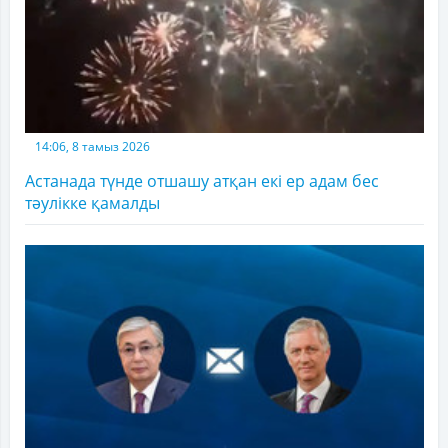
14:06, 8 тамыз 2026
Астанада түнде отшашу атқан екі ер адам бес
тәулікке қамалды