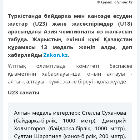
© Сурет: olympic.kz
Түркістанда байдарка мен каноэде есуден
жастар (U23) және жасөспірімдер (U18)
арасындағы Азия чемпионаты өз жалғасын
табуда. Жарыстың екінші күні Қазақстан
құрамасы 13 медаль жеңіп алды, деп
хабарлайды
Zakon.kz
.
Ұлттық олимпиада комитеті баспасөз
қызметінің хабарлауынша, оның алтауы -
алтын, алтауы - күміс және біреуі - қола жүлде.
U23 санаты
Алтын медаль иегерлері: Стелла Суханова
(байдарка-бірлік, 1000 метр), Дмитрий
Холмогоров (байдарка-бірлік, 1000 метр),
Сұлтан Шарапиев (каноэ-бірлік, 200 метр),