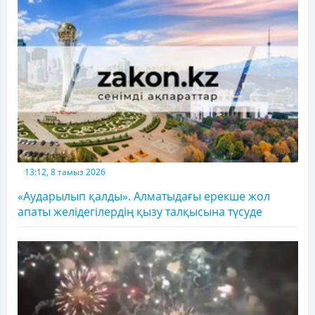
13:12, 8 тамыз 2026
«Аударылып қалды». Алматыдағы ерекше жол
апаты желідегілердің қызу талқысына түсуде