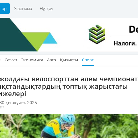
тар
Жарнама
Нұсқау
е
Саясат
Экономика
Авто
Қызықты
Спорт
 жолдағы велоспорттан әлем чемпионат
ақстандықтардың топтық жарыстағы
ижелері
 30 қыркүйек 2025
417