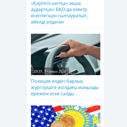
«Қауіпсіз шотқа» ақша
аудартқан: БҚО-да электр
есептегішін сылтауратып,
әйелді алдаған
20:31, 7 тамыз 2026
Полиция елдегі барлық
жүргізушіге жолдағы маңызды
ережені еске салды