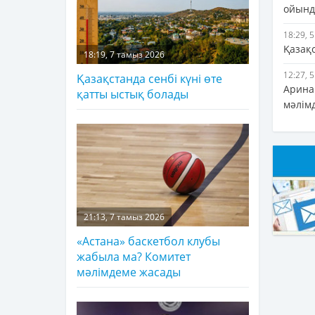
ойында
18:29, 
Қазақ
18:19, 7 тамыз 2026
12:27, 
Қазақстанда сенбі күні өте
Арина 
қатты ыстық болады
мәлім
21:13, 7 тамыз 2026
«Астана» баскетбол клубы
жабыла ма? Комитет
мәлімдеме жасады