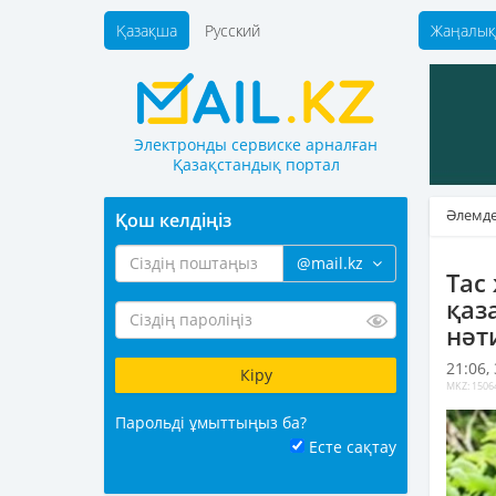
Қазақша
Русский
Жаңалық
Электронды сервиске арналған
Қазақстандық портал
Әлемд
Қош келдіңіз
@mail.kz
Тас
қаз
нәт
21:06,
MKZ: 1506
Парольді ұмыттыңыз ба?
Есте сақтау