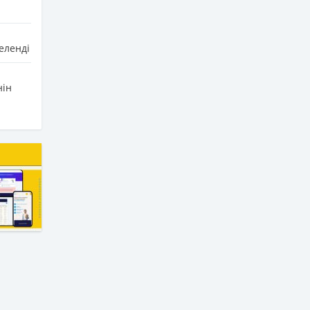
еленді
нін