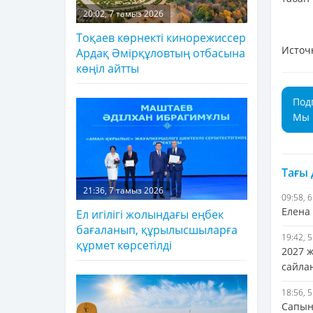
20:02, 7 тамыз 2026
Тоқаев көрнекті кинорежиссер
Источ
Ардақ Әмірқұловтың отбасына
көңіл айтты
Под
Мы 
Тағы
21:36, 7 тамыз 2026
09:58, 
Елена
Ел игілігі жолындағы еңбек
бағаланып, құрылысшыларға
19:42, 
құрмет көрсетілді
2027 
сайла
18:56, 
Сапын