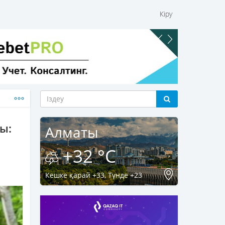
Кіру
ы:
Алматы
+32 °C
Кешке қарай +33, Түнде +23