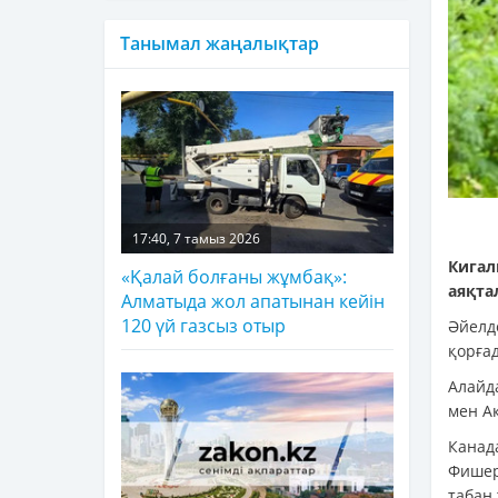
Танымал жаңалықтар
17:40, 7 тамыз 2026
Кига
«Қалай болғаны жұмбақ»:
аяқта
Алматыда жол апатынан кейін
120 үй газсыз отыр
Әйелд
қорға
Алайд
мен А
Канад
Фишер
табан 