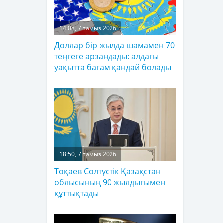
14:08, 7 тамыз 2026
Доллар бір жылда шамамен 70
теңгеге арзандады: алдағы
уақытта бағам қандай болады
18:50, 7 тамыз 2026
Тоқаев Солтүстік Қазақстан
облысының 90 жылдығымен
құттықтады