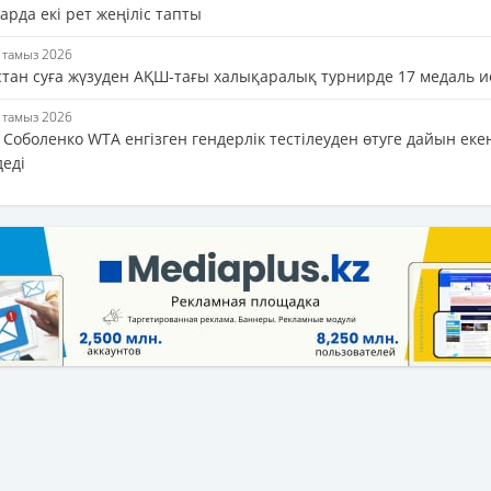
рда екі рет жеңіліс тапты
5 тамыз 2026
стан суға жүзуден АҚШ-тағы халықаралық турнирде 17 медаль и
5 тамыз 2026
Соболенко WTA енгізген гендерлік тестілеуден өтуге дайын еке
деді