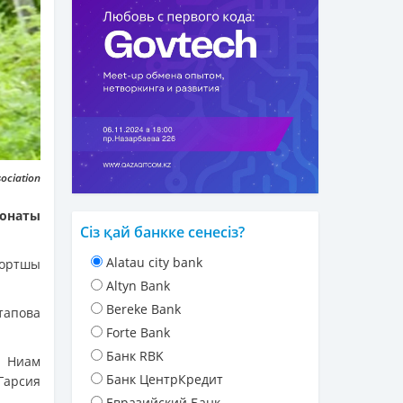
ociation
онаты
Сіз қай банкке сенесіз?
Alatau city bank
портшы
Altyn Bank
Bereke Bank
тапова
Forte Bank
Банк RBK
і Ниам
Банк ЦентрКредит
Гарсия
Евразийский Банк