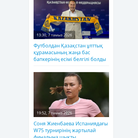
13:30, 7 тамыз 2026
Футболдан Қазақстан ұлттық
құрамасының жаңа бас
бапкерінің есімі белгілі болды
19:52, 7 тамыз 2026
Соня Жиенбаева Испаниядағы
W75 турнирінің жартылай
финалына шықты