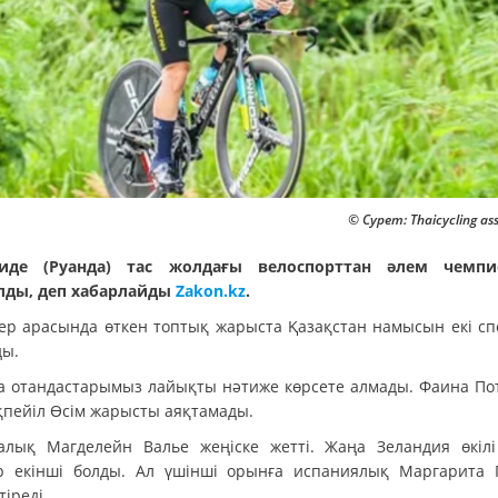
© Сурет: Thaicycling ass
лиде (Руанда) тас жолдағы велоспорттан әлем чемпи
лды, деп хабарлайды
Zakon.kz
.
ер арасында өткен топтық жарыста Қазақстан намысын екі с
ды.
а отандастарымыз лайықты нәтиже көрсете алмады. Фаина По
қпейіл Өсім жарысты аяқтамады.
алық Магделейн Валье жеңіске жетті. Жаңа Зеландия өкіл
 екінші болды. Ал үшінші орынға испаниялық Маргарита 
тіреді.