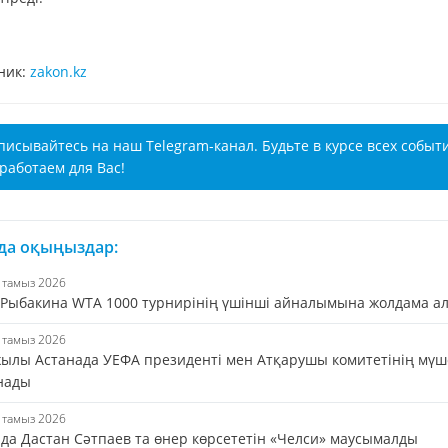
ник:
zakon.kz
писывайтесь на наш Telegram-канал. Будьте в курсе всех событ
работаем для Вас!
 да оқыңыздар:
6 тамыз 2026
 Рыбакина WTA 1000 турнирінің үшінші айналымына жолдама а
5 тамыз 2026
жылы Астанада УЕФА президенті мен Атқарушы комитетінің мүш
нады
5 тамыз 2026
да Дастан Сәтпаев та өнер көрсететін «Челси» маусымалды