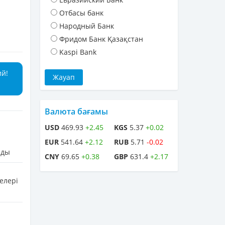
Отбасы банк
Народный Банк
Фридом Банк Қазақстан
Kaspi Bank
ий!
Валюта бағамы
USD
469.93
+2.45
KGS
5.37
+0.02
EUR
541.64
+2.12
RUB
5.71
-0.02
лды
CNY
69.65
+0.38
GBP
631.4
+2.17
елері