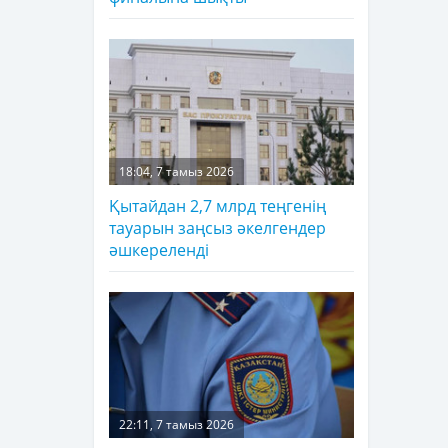
18:04, 7 тамыз 2026
Қытайдан 2,7 млрд теңгенің
тауарын заңсыз әкелгендер
әшкереленді
22:11, 7 тамыз 2026