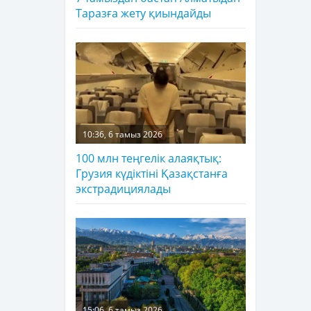
Таразға жету қиындайды
10:36, 6 тамыз 2026
100 млн теңгелік алаяқтық:
Грузия күдіктіні Қазақстанға
экстрадициялады
15:06, 6 тамыз 2026