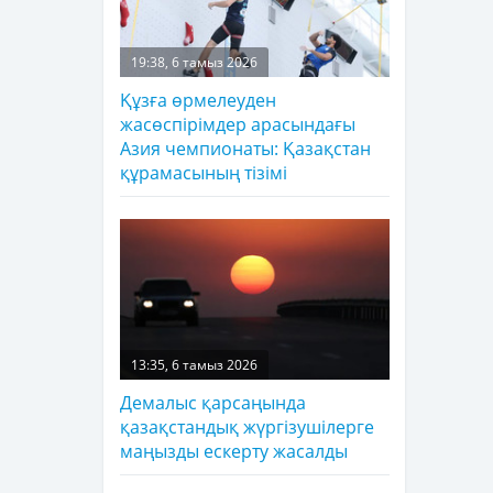
19:38, 6 тамыз 2026
Құзға өрмелеуден
жасөспірімдер арасындағы
Азия чемпионаты: Қазақстан
құрамасының тізімі
13:35, 6 тамыз 2026
Демалыс қарсаңында
қазақстандық жүргізушілерге
маңызды ескерту жасалды