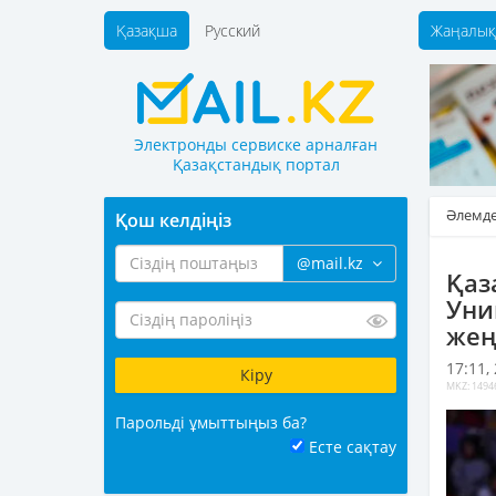
Қазақша
Русский
Жаңалық
Электронды сервиске арналған
Қазақстандық портал
Әлемд
Қош келдіңіз
@mail.kz
Қаз
Уни
жең
17:11,
MKZ: 1494
Парольді ұмыттыңыз ба?
Есте сақтау