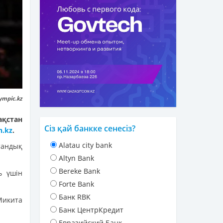
ympic.kz
қстан
Сіз қай банкке сенесіз?
n.kz
.
Alatau city bank
тандық
Altyn Bank
Bereke Bank
ь үшін
Forte Bank
Банк RBK
Микита
Банк ЦентрКредит
Евразийский Банк