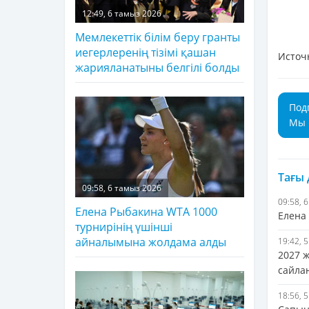
12:49, 6 тамыз 2026
Мемлекеттік білім беру гранты
иегерлеренің тізімі қашан
Источ
жарияланатыны белгілі болды
Под
Мы 
Тағы
09:58, 6 тамыз 2026
09:58, 
Елена Рыбакина WTA 1000
Елена
турнирінің үшінші
айналымына жолдама алды
19:42, 
2027 
сайла
18:56, 