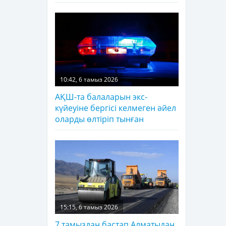
10:42, 6 тамыз 2026
АҚШ-та балаларын экс-
күйеуіне бергісі келмеген әйел
оларды өлтіріп тынған
15:15, 6 тамыз 2026
7 тамыздан бастап Алматыдан