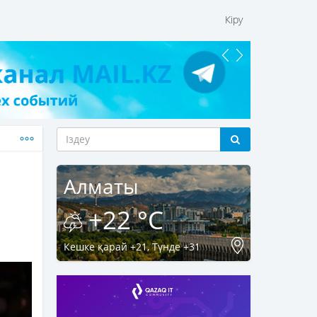
Кіру
Алматы
+22 °C
Кешке қарай +21, Түнде +31