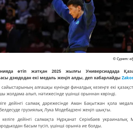
© Сурет: ol
анияда өтіп жатқан 2025 жылғы Универсиадада Қаза
асы дзюдодан екі медаль жеңіп алды, деп хабарлайды
Zako
 сайыстарының алғашқы күнінде финалдық кезеңге екі қазақс
шы жолдама алып, нәтижесінде үшінші орыннан көрінді.
ліге дейінгі салмақ дәрежесінде Аман Бақытжан қола медал
 белдесуде грузиялық Лука Модебадзені жеңіп шықты.
 келіге дейінгі салмақта Нұрқанат Серікбаев украиналық 
родькодан басым түсіп, үшінші орынға ие болды.