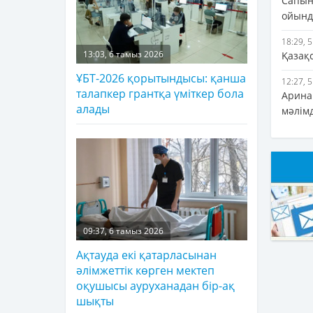
Сапын
ойында
18:29, 
13:03, 6 тамыз 2026
Қазақ
ҰБТ-2026 қорытындысы: қанша
12:27, 
талапкер грантқа үміткер бола
Арина 
алады
мәлім
09:37, 6 тамыз 2026
Ақтауда екі қатарласынан
әлімжеттік көрген мектеп
оқушысы ауруханадан бір-ақ
шықты