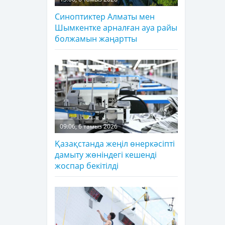
Синоптиктер Алматы мен
Шымкентке арналған ауа райы
болжамын жаңартты
09:06, 6 тамыз 2026
Қазақстанда жеңіл өнеркәсіпті
дамыту жөніндегі кешенді
жоспар бекітілді