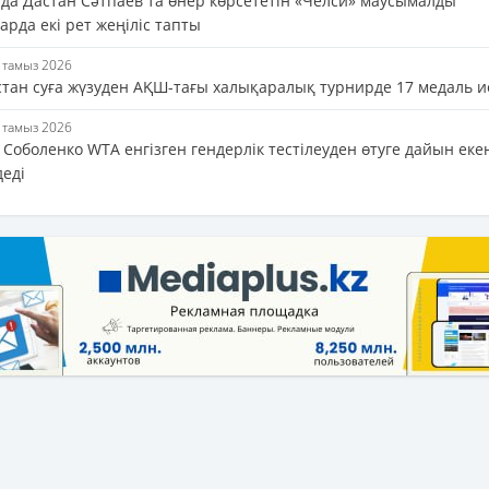
да Дастан Сәтпаев та өнер көрсететін «Челси» маусымалды
рда екі рет жеңіліс тапты
5 тамыз 2026
стан суға жүзуден АҚШ-тағы халықаралық турнирде 17 медаль и
5 тамыз 2026
Соболенко WTA енгізген гендерлік тестілеуден өтуге дайын еке
деді