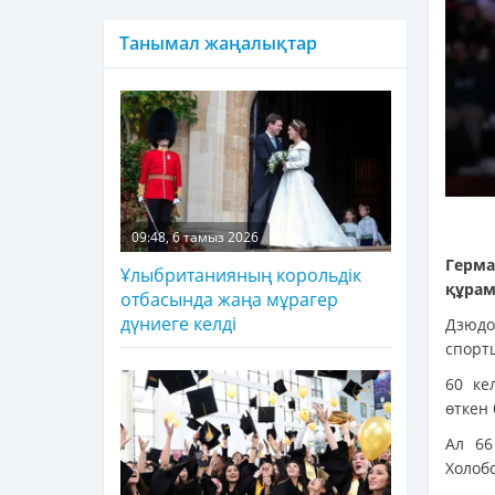
Танымал жаңалықтар
09:48, 6 тамыз 2026
Герм
Ұлыбританияның корольдік
құрам
отбасында жаңа мұрагер
дүниеге келді
Дзюдо
спорт
60 ке
өткен
Ал 66
Холобо