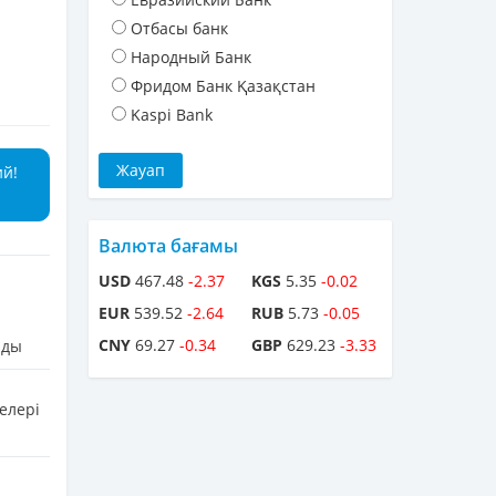
Отбасы банк
Народный Банк
Фридом Банк Қазақстан
Kaspi Bank
ий!
Валюта бағамы
USD
467.48
-2.37
KGS
5.35
-0.02
EUR
539.52
-2.64
RUB
5.73
-0.05
CNY
69.27
-0.34
GBP
629.23
-3.33
лды
елері