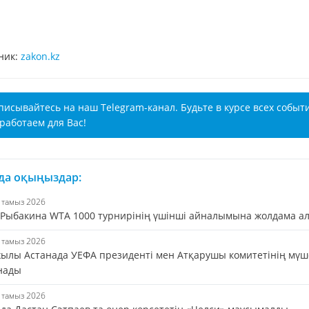
ник:
zakon.kz
писывайтесь на наш Telegram-канал. Будьте в курсе всех событ
работаем для Вас!
 да оқыңыздар:
6 тамыз 2026
 Рыбакина WTA 1000 турнирінің үшінші айналымына жолдама а
5 тамыз 2026
жылы Астанада УЕФА президенті мен Атқарушы комитетінің мүш
нады
5 тамыз 2026