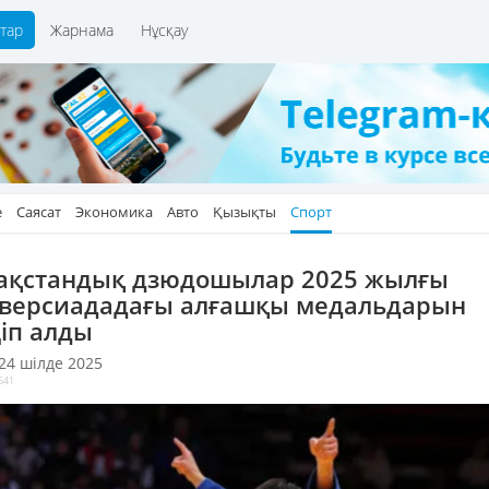
тар
Жарнама
Нұсқау
е
Саясат
Экономика
Авто
Қызықты
Спорт
ақстандық дзюдошылар 2025 жылғы
версиададағы алғашқы медальдарын
іп алды
 24 шілде 2025
641