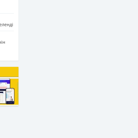
еленді
нін