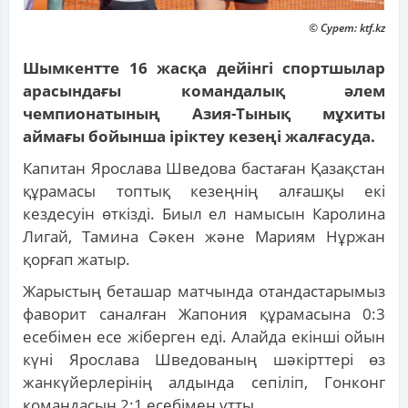
© Сурет: ktf.kz
Шымкентте 16 жасқа дейінгі спортшылар
арасындағы командалық әлем
чемпионатының Азия-Тынық мұхиты
аймағы бойынша іріктеу кезеңі жалғасуда.
Капитан Ярослава Шведова бастаған Қазақстан
құрамасы топтық кезеңнің алғашқы екі
кездесуін өткізді. Биыл ел намысын Каролина
Лигай, Тамина Сәкен және Мариям Нұржан
қорғап жатыр.
Жарыстың беташар матчында отандастарымыз
фаворит саналған Жапония құрамасына 0:3
есебімен есе жіберген еді. Алайда екінші ойын
күні Ярослава Шведованың шәкірттері өз
жанкүйерлерінің алдында сепіліп, Гонконг
командасын 2:1 есебімен ұтты.