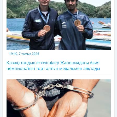
19:40, 7 тамыз 2026
Қазақстандық ескекшілер Жапониядағы Азия
чемпионатын төрт алтын медальмен аяқтады