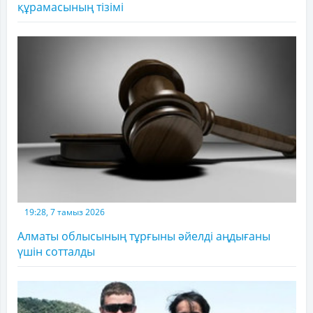
құрамасының тізімі
19:28, 7 тамыз 2026
Алматы облысының тұрғыны әйелді аңдығаны
үшін сотталды