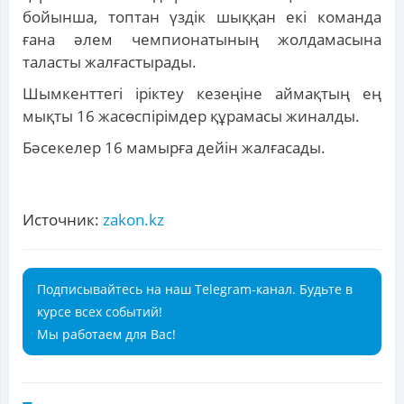
бойынша, топтан үздік шыққан екі команда
ғана әлем чемпионатының жолдамасына
таласты жалғастырады.
Шымкенттегі іріктеу кезеңіне аймақтың ең
мықты 16 жасөспірімдер құрамасы жиналды.
Бәсекелер 16 мамырға дейін жалғасады.
Источник:
zakon.kz
Подписывайтесь на наш Telegram-канал. Будьте в
курсе всех событий!
Мы работаем для Вас!