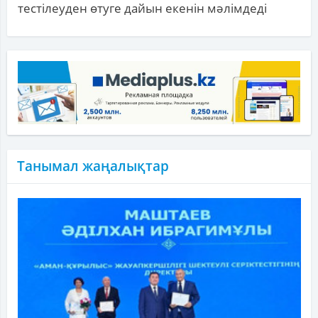
тестілеуден өтуге дайын екенін мәлімдеді
Танымал жаңалықтар