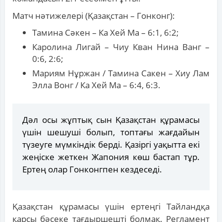
Матч нәтижелері (Қазақстан – Гонконг):
Тамина Сәкен – Ка Хей Ма – 6:1, 6:2;
Каролина Лигай – Чиу Кван Нина Ванг –
0:6, 2:6;
Мариям Нұржан / Тамина Сакен – Хиу Лам
Элла Вонг / Ка Хей Ма – 6:4, 6:3.
Дәл осы жұптық сын Қазақстан құрамасы
үшін шешуші болып, топтағы жағдайын
түзеуге мүмкіндік берді. Қазіргі уақытта екі
жеңіске жеткен Жапония көш бастап тұр.
Ертең олар Гонконгпен кездеседі.
Қазақстан құрамасы үшін ертеңгі Тайландқа
қарсы бәсеке тағдыршешті болмақ. Регламент