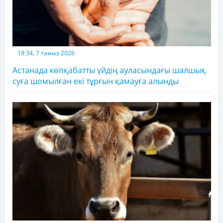
18:34, 7 тамыз 2026
Астанада көпқабатты үйдің ауласындағы шалшық
суға шомылған екі тұрғын қамауға алынды