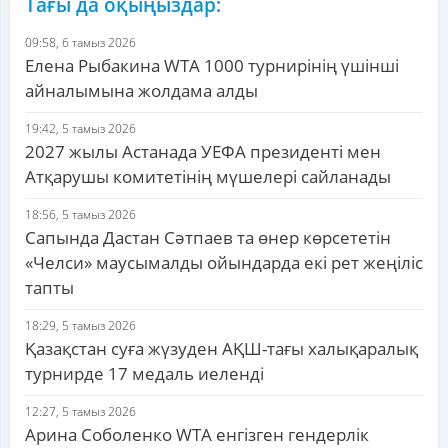
Тағы да оқыңыздар:
09:58, 6 тамыз 2026
Елена Рыбакина WTA 1000 турнирінің үшінші
айналымына жолдама алды
19:42, 5 тамыз 2026
2027 жылы Астанада УЕФА президенті мен
Атқарушы комитетінің мүшелері сайланады
18:56, 5 тамыз 2026
Сапында Дастан Сәтпаев та өнер көрсететін
«Челси» маусымалды ойындарда екі рет жеңіліс
тапты
18:29, 5 тамыз 2026
Қазақстан суға жүзуден АҚШ-тағы халықаралық
турнирде 17 медаль иеленді
12:27, 5 тамыз 2026
Арина Соболенко WTA енгізген гендерлік