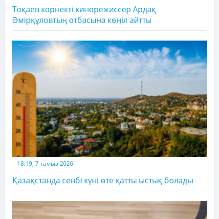
Тоқаев көрнекті кинорежиссер Ардақ
Әмірқұловтың отбасына көңіл айтты
18:19, 7 тамыз 2026
Қазақстанда сенбі күні өте қатты ыстық болады