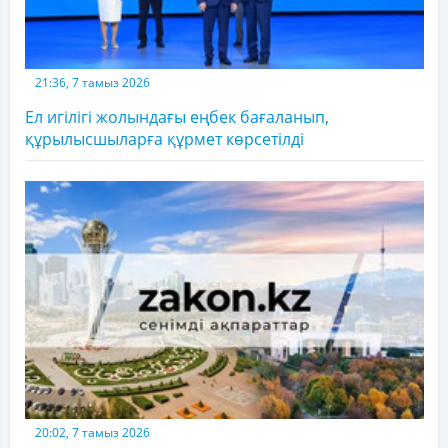
21:36, 7 тамыз 2026
Ел игілігі жолындағы еңбек бағаланып,
құрылысшыларға құрмет көрсетілді
20:02, 7 тамыз 2026