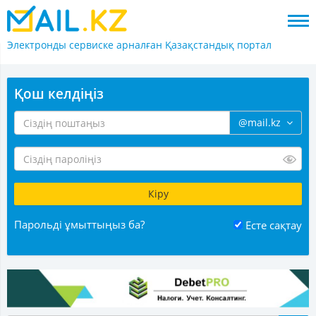
Электронды сервиске арналған
Қазақстандық портал
Қош келдіңіз
@mail.kz
Парольді ұмыттыңыз ба?
Есте сақтау