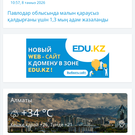
10:57, 8 тамыз 2026
Павлодар облысында малын қараусыз
қалдырғаны үшін 1,3 мың адам жазаланды
Алматы
+34 °C
Кешке қарай +26, Түнде +21