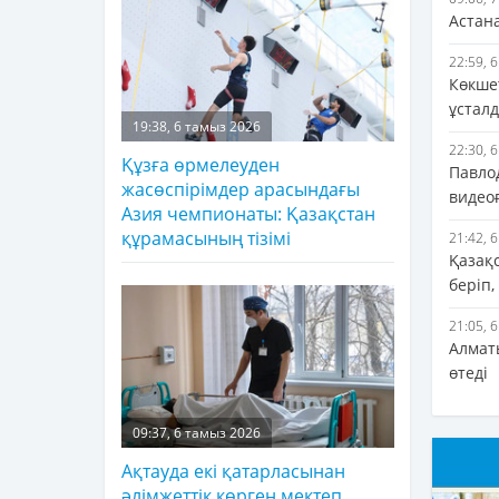
Астан
22:59, 
Көкше
ұстал
19:38, 6 тамыз 2026
22:30, 
Құзға өрмелеуден
Павло
жасөспірімдер арасындағы
видеоғ
Азия чемпионаты: Қазақстан
құрамасының тізімі
21:42, 
Қазақ
беріп,
21:05, 
Алматы
өтеді
09:37, 6 тамыз 2026
Ақтауда екі қатарласынан
әлімжеттік көрген мектеп