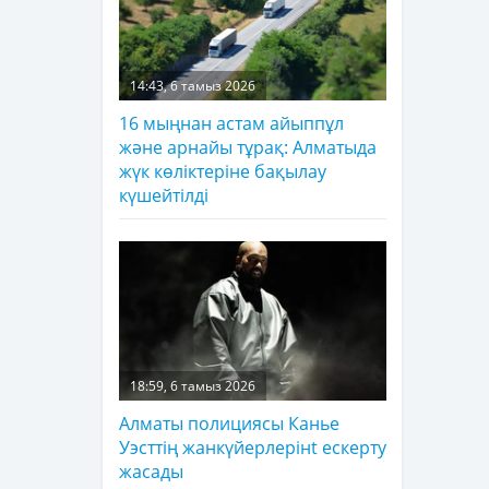
14:43, 6 тамыз 2026
16 мыңнан астам айыппұл
және арнайы тұрақ: Алматыда
жүк көліктеріне бақылау
күшейтілді
18:59, 6 тамыз 2026
Алматы полициясы Канье
Уэсттің жанкүйерлерінt ескерту
жасады