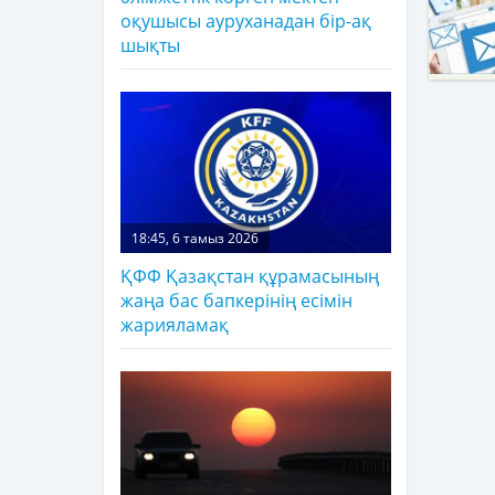
оқушысы ауруханадан бір-ақ
шықты
18:45, 6 тамыз 2026
ҚФФ Қазақстан құрамасының
жаңа бас бапкерінің есімін
жарияламақ