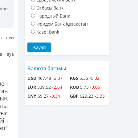
Отбасы банк
біне
Народный Банк
Фридом Банк Қазақстан
Kaspi Bank
ыс пен
да ауа
Валюта бағамы
USD
467.48
-2.37
KGS
5.35
-0.02
ен
EUR
539.52
-2.64
RUB
5.73
-0.05
тан
CNY
69.27
-0.34
GBP
629.23
-3.33
ның
аты
тыс
йін
ет"