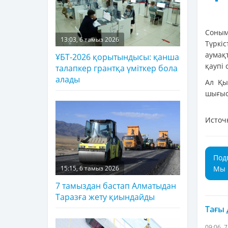
Соным
13:03, 6 тамыз 2026
Түркі
аумақ
ҰБТ-2026 қорытындысы: қанша
қаупі 
талапкер грантқа үміткер бола
алады
Ал Қы
шығыс
Источ
Под
Мы 
15:15, 6 тамыз 2026
7 тамыздан бастап Алматыдан
Таразға жету қиындайды
Тағы
09:06, 