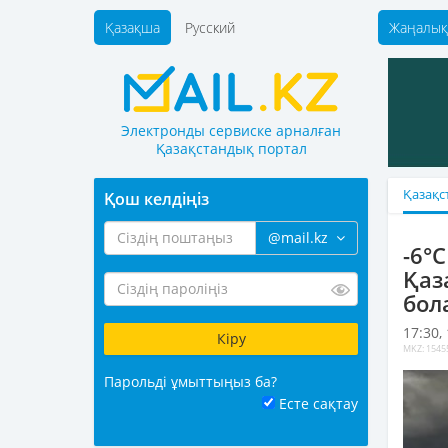
Қазақша
Русский
Жаңалық
Электронды сервиске арналған
Қазақстандық портал
Қазақс
Қош келдіңіз
@mail.kz
-6°
Қаз
бол
17:30,
MKZ: 1545
Парольді ұмыттыңыз ба?
Есте сақтау