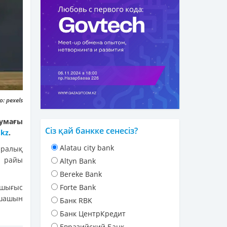
: pexels
аумағы
Сіз қай банкке сенесіз?
.kz
.
Alatau city bank
ралық
а райы
Altyn Bank
Bereke Bank
 шығыс
Forte Bank
-шашын
Банк RBK
Банк ЦентрКредит
Евразийский Банк