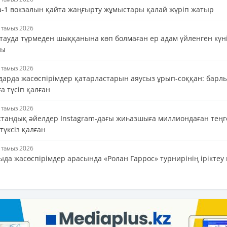
а-1 вокзалын қайта жаңғырту жұмыстары қалай жүріп жатыр
6 тамыз 2026
тауда түрмеден шыққанына көп болмаған ер адам үйленген күн
ды
6 тамыз 2026
дарда жасөспірімдер қатарластарын аяусыз ұрып-соққан: барл
а түсіп қалған
6 тамыз 2026
стандық әйелдер Instagram-дағы жиһазшыға миллиондаған теңг
 түксіз қалған
6 тамыз 2026
да жасөспірімдер арасында «Ролан Гаррос» турнирінің іріктеу 