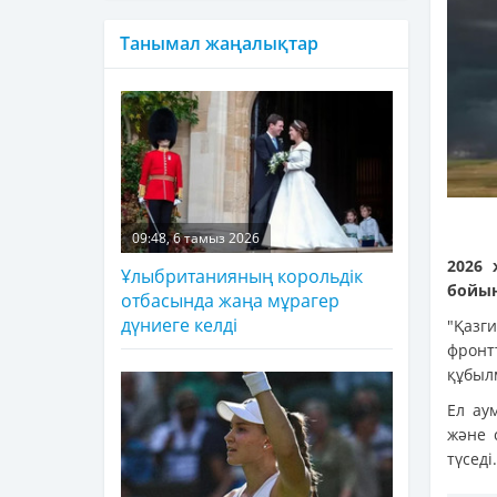
Танымал жаңалықтар
09:48, 6 тамыз 2026
2026 
Ұлыбританияның корольдік
бойын
отбасында жаңа мұрагер
дүниеге келді
"Қаз
фронт
құбыл
Ел ау
және 
түседі.