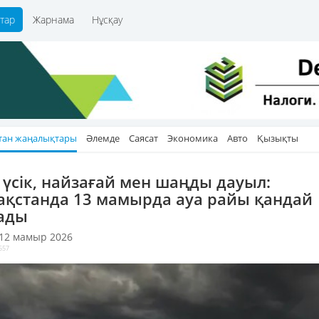
тар
Жарнама
Нұсқау
тан жаңалықтары
Әлемде
Саясат
Экономика
Авто
Қызықты
С үсік, найзағай мен шаңды дауыл:
ақстанда 13 мамырда ауа райы қандай
ады
 12 мамыр 2026
557