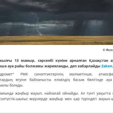
© Фото
жылғы 13 мамыр, сәрсенбі күніне арналған Қазақстан 
ша ауа райы болжамы жарияланды, деп хабарлайды
Zakon
гидромет" РМК синоптиктерінің мәліметінше, атмосфе
тардың өтуіне байланысты еліміздің басым бөлігінде ау
малы болады.
мағында жаңбыр жауып, найзағай ойнайды. Ал түнгі уақытта
солтүстік-шығыс өңірлерде жаңбыр мен қар түріндегі жауын