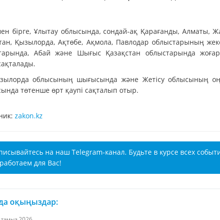
ен бірге, Ұлытау облысында, сондай-ақ Қарағанды, Алматы, Ж
стан, Қызылорда, Ақтөбе, Ақмола, Павлодар облыстарының жек
тарында, Абай және Шығыс Қазақстан облыстарында жоға
сақталады.
зылорда облысының шығысында және Жетісу облысының оңт
ында төтенше өрт қаупі сақталып отыр.
ник:
zakon.kz
писывайтесь на наш Telegram-канал. Будьте в курсе всех событ
работаем для Вас!
 да оқыңыздар:
7 тамыз 2026