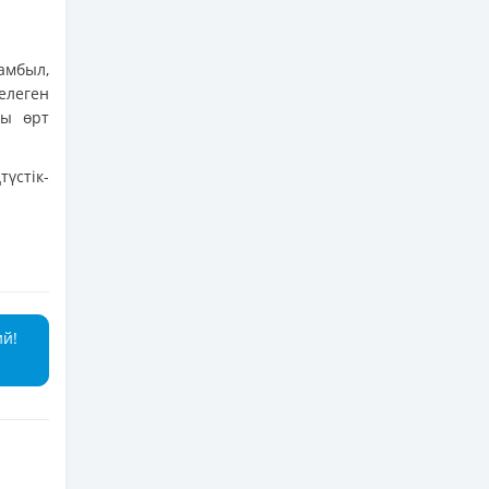
амбыл,
елеген
ры өрт
үстік-
ий!