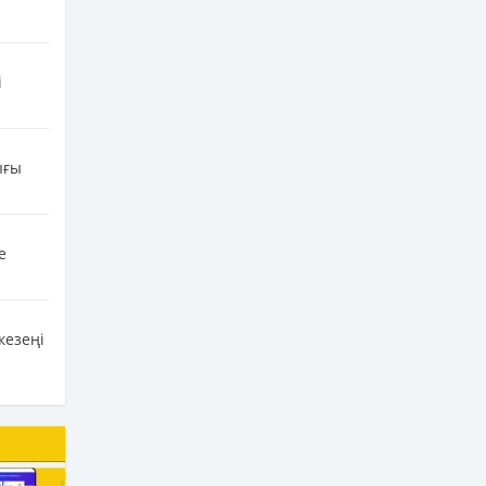
і
ығы
е
кезеңі