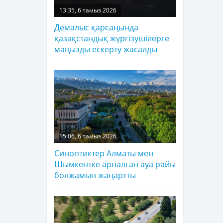
13:35, 6 тамыз 2026
Демалыс қарсаңында
қазақстандық жүргізушілерге
маңызды ескерту жасалды
15:06, 6 тамыз 2026
Синоптиктер Алматы мен
Шымкентке арналған ауа райы
болжамын жаңартты