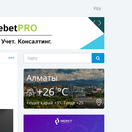
Кіру
Алматы
+26 °C
Кешке қарай +31, Түнде +25