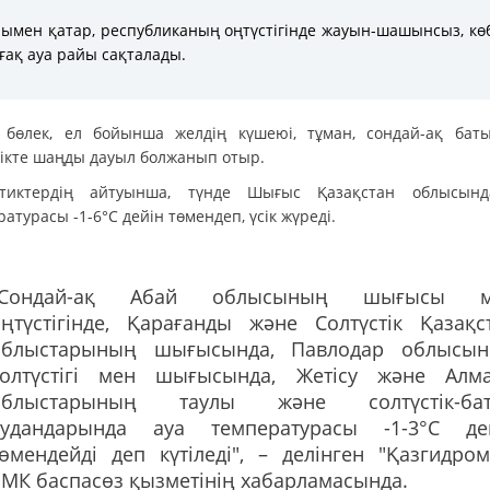
ымен қатар, республиканың оңтүстігінде жауын-шашынсыз, кө
ғақ ауа райы сақталады.
 бөлек, ел бойынша желдің күшеюі, тұман, сондай-ақ бат
тікте шаңды дауыл болжанып отыр.
тиктердің айтуынша, түнде Шығыс Қазақстан облысын
атурасы -1-6°С дейін төмендеп, үсік жүреді.
"Сондай-ақ Абай облысының шығысы м
оңтүстігінде, Қарағанды және Солтүстік Қазақс
облыстарының шығысында, Павлодар облысы
солтүстігі мен шығысында, Жетісу және Алм
облыстарының таулы және солтүстік-ба
аудандарында ауа температурасы -1-3°С де
өмендейді деп күтіледі", – делінген "Қазгидром
МК баспасөз қызметінің хабарламасында.