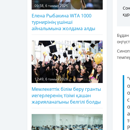
09:58, 6 тамыз 2026
Сон
құр
Елена Рыбакина WTA 1000
турнирінің үшінші
айналымына жолдама алды
Бұдан
оңтүс
Синоп
темпер
12:49, 6 тамыз 2026
Мемлекеттік білім беру гранты
иегерлеренің тізімі қашан
жарияланатыны белгілі болды
т
Р