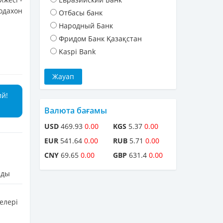
одахон
Отбасы банк
Народный Банк
Фридом Банк Қазақстан
Kaspi Bank
ий!
Валюта бағамы
USD
469.93
0.00
KGS
5.37
0.00
EUR
541.64
0.00
RUB
5.71
0.00
CNY
69.65
0.00
GBP
631.4
0.00
лды
елері