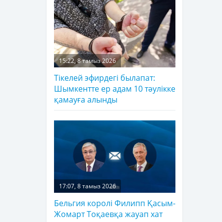
15:22, 8 тамыз 2026
Тікелей эфирдегі былапат:
Шымкентте ер адам 10 тәулікке
қамауға алынды
17:07, 8 тамыз 2026
Бельгия королі Филипп Қасым-
Жомарт Тоқаевқа жауап хат