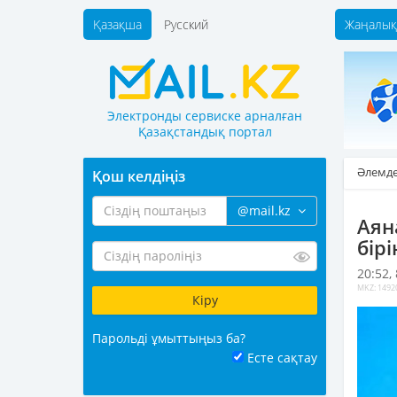
Қазақша
Русский
Жаңалық
Электронды сервиске арналған
Қазақстандық портал
Әлемд
Қош келдіңіз
@mail.kz
Аян
бір
20:52,
MKZ: 1492
Парольді ұмыттыңыз ба?
Есте сақтау