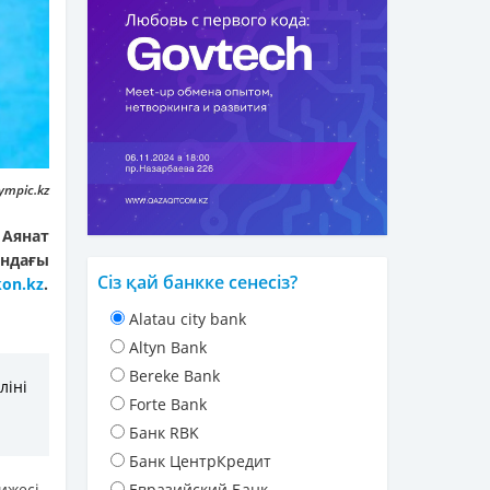
ympic.kz
Аянат
ындағы
Сіз қай банкке сенесіз?
kon.kz
.
Alatau city bank
Altyn Bank
Bereke Bank
іні
Forte Bank
Банк RBK
Банк ЦентрКредит
ижесі -
Евразийский Банк