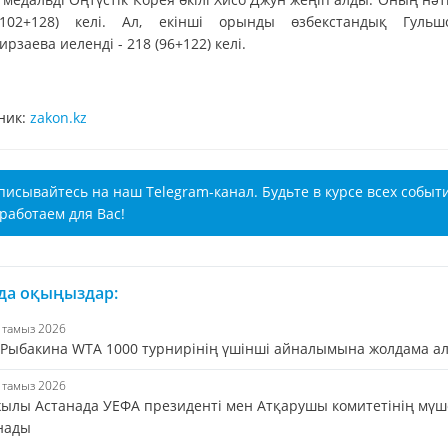
102+128) келі. Ал, екінші орынды өзбекстандық Гульш
рзаева иеленді - 218 (96+122) келі.
ник:
zakon.kz
писывайтесь на наш Telegram-канал. Будьте в курсе всех событ
работаем для Вас!
 да оқыңыздар:
6 тамыз 2026
 Рыбакина WTA 1000 турнирінің үшінші айналымына жолдама а
5 тамыз 2026
жылы Астанада УЕФА президенті мен Атқарушы комитетінің мүш
нады