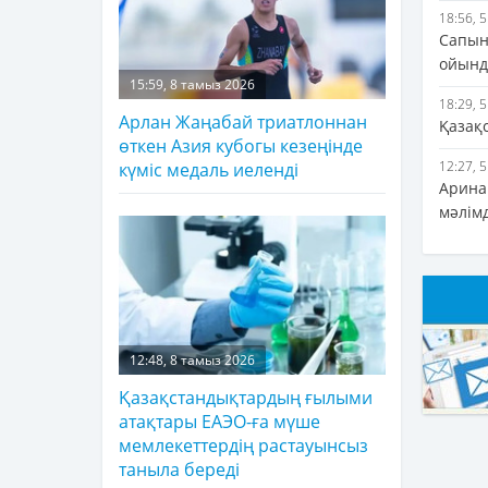
18:56, 
Сапын
ойында
15:59, 8 тамыз 2026
18:29, 
Арлан Жаңабай триатлоннан
Қазақ
өткен Азия кубогы кезеңінде
12:27, 
күміс медаль иеленді
Арина 
мәлім
12:48, 8 тамыз 2026
Қазақстандықтардың ғылыми
атақтары ЕАЭО-ға мүше
мемлекеттердің растауынсыз
таныла береді