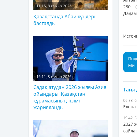
11:15, 8 тамыз 2026
230 (
Дадами
Қазақстанда Абай күндері
басталды
Источ
Под
Мы 
16:11, 8 тамыз 2026
Садақ атудан 2026 жылғы Азия
Тағы
ойындары: Қазақстан
құрамасының тізімі
09:58, 
Елена
жарияланды
19:42, 
2027 
сайла