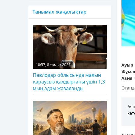
Танымал жаңалықтар
Ауыр
10:57, 8 тамыз 2026
Жұмағ
Павлодар облысында малын
Азия 
қараусыз қалдырғаны үшін 1,3
Отанд
мың адам жазаланды
Ая
көт
Алтын 