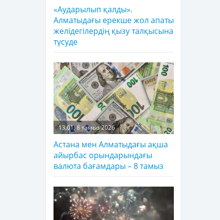
«Аударылып қалды».
Алматыдағы ерекше жол апаты
желідегілердің қызу талқысына
түсуде
13:01, 8 тамыз 2026
Астана мен Алматыдағы ақша
айырбас орындарындағы
валюта бағамдары – 8 тамыз