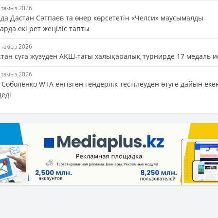
5 тамыз 2026
да Дастан Сәтпаев та өнер көрсететін «Челси» маусымалды
рда екі рет жеңіліс тапты
5 тамыз 2026
стан суға жүзуден АҚШ-тағы халықаралық турнирде 17 медаль и
5 тамыз 2026
Соболенко WTA енгізген гендерлік тестілеуден өтуге дайын еке
деді