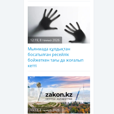
12:19, 8 тамыз 2026
Мьянмада құлдықтан
босатылған ресейлік
бойжеткен тағы да жоғалып
кетті
13:12, 8 тамыз 2026