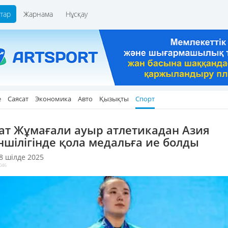
тар
Жарнама
Нұсқау
е
Саясат
Экономика
Авто
Қызықты
Спорт
ат Жұмағали ауыр атлетикадан Азия
іншілігінде қола медальға ие болды
 8 шілде 2025
046