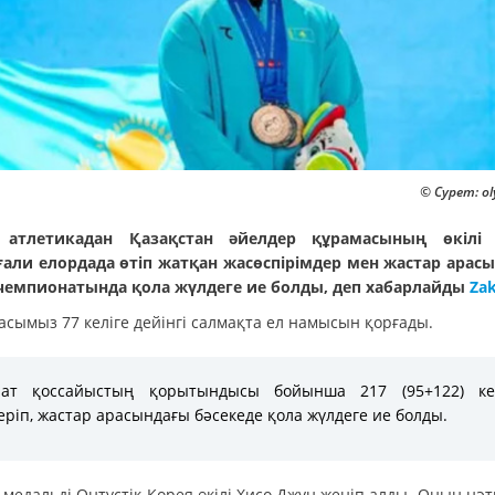
© Сурет: ol
 атлетикадан Қазақстан әйелдер құрамасының өкілі 
али елордада өтіп жатқан жасөспірімдер мен жастар арас
чемпионатында қола жүлдеге ие болды, деп хабарлайды
Za
асымыз 77 келіге дейінгі салмақта ел намысын қорғады.
нат қоссайыстың қорытындысы бойынша 217 (95+122) кел
еріп, жастар арасындағы бәсекеде қола жүлдеге ие болды.
медальді Оңтүстік Корея өкілі Хисо Джун жеңіп алды. Оның нәт