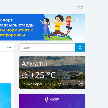
Кіру
Алматы
+25 °C
Кешке қарай +31, Түнде +27