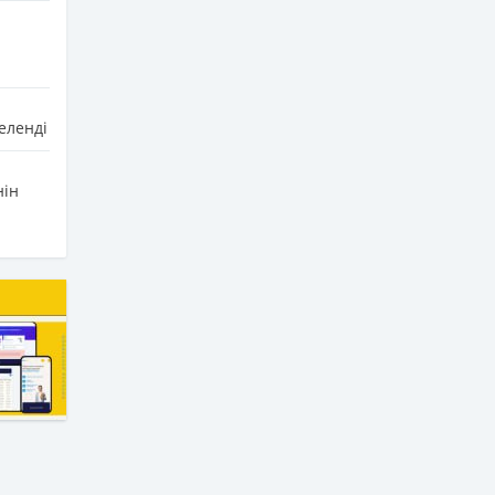
еленді
нін